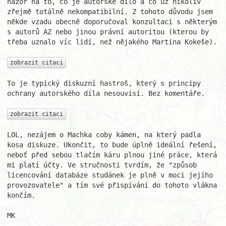
názor na to, co je autorské dílo a co už nikoliv 
zřejmě totálně nekompatibilní. Z tohoto důvodu jsem 
někde vzadu obecně doporučoval konzultaci s některým 
s autorů AZ nebo jinou právní autoritou (kterou by 
třeba uznalo víc lidí, než nějakého Martina Kokeše).

zobrazit citaci
To je typický diskuzní hastroš, který s principy 
ochrany autorského díla nesouvisí. Bez komentáře.

zobrazit citaci
LOL, nezájem o Machka coby kámen, na který padla 
kosa diskuze. Ukončit, to bude úplně ideální řešení, 
neboť před sebou tlačím káru plnou jiné práce, která 
mi platí účty. Ve stručnosti tvrdím, že "způsob 
licencování databáze studánek je plně v moci jejího 
provozovatele" a tím své přispívání do tohoto vlákna 
končím.

MK