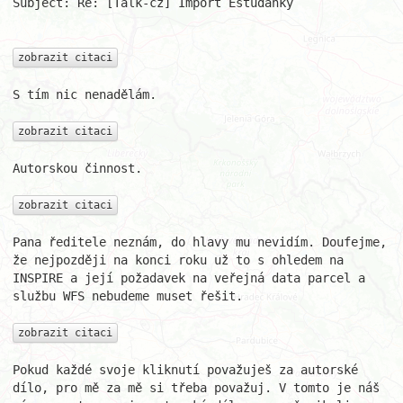
Subject: Re: [Talk-cz] Import Estudanky

zobrazit citaci
S tím nic nenadělám.

zobrazit citaci
Autorskou činnost.

zobrazit citaci
Pana ředitele neznám, do hlavy mu nevidím. Doufejme, 
že nejpozději na konci roku už to s ohledem na 
INSPIRE a její požadavek na veřejná data parcel a 
službu WFS nebudeme muset řešit.

zobrazit citaci
Pokud každé svoje kliknutí považuješ za autorské 
dílo, pro mě za mě si třeba považuj. V tomto je náš 