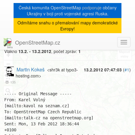
Česká komunita OpenStreetMap
podporuje
občany
Ukrajiny v boji proti vojenské agresi Ruska.
Odmítáme snahu o přemalování mapy demokratické
[Talk-cz]
« zpět na výpis měsíce
|
Evropy!
Fw: Re: Import Estudanky
OpenStreetMap.cz
Toggl
8
navig
Vlákno
13.2. - 13.2.2012
, počet zpráv:
1
+
−
Martin Kokeš
<shr3k at typo3-
13.2.2012 07:47:03
(
#1
)
hosting.com>
135
----- Original Message -----

From: Karel Volný

[mailto:kavol na seznam.cz]

To: OpenStreetMap Czech Republic

[mailto:talk-cz na openstreetmap.org]

Sent: Mon, 13 Feb 2012 18:36:44

+0100
