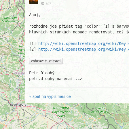
607
Ahoj,

rozhodně jde přidat tag "color" [1] s barvo
hlavních stránkách nebude renderovat, což j
[1] 
http://wiki.openstreetmap.org/wiki/Key:
[2] 
http://wiki.openstreetmap.org/wiki/Key:
zobrazit citaci
Petr Dlouhý

petr.dlouhy na email.cz
« zpět na výpis měsíce