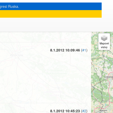
gresi Ruska.
« zpět na výpis měsíce
|
8.1.2012 10:09:46
(
#1
)
8.1.2012 10:45:23
(
#2
)