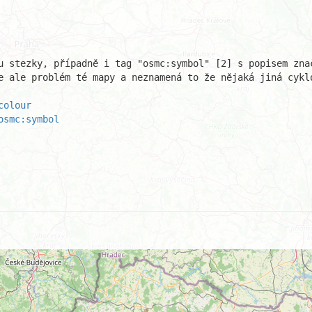
u stezky, případně i tag "osmc:symbol" [2] s popisem znač
e ale problém té mapy a neznamená to že nějaká jiná cyklo
colour
osmc:symbol