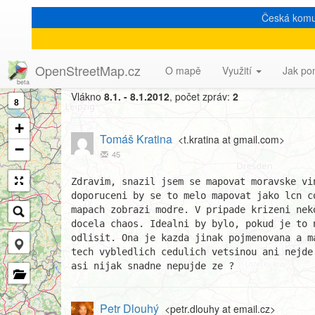
Česká komu
[Talk-cz] vinarske cyklost
OpenStreetMap.cz
O mapě
Využití
Jak po
Vlákno
8.1. - 8.1.2012
, počet zpráv:
2
8
+
Tomáš Kratina
<t.kratina at gmail.com>
−
45
Zdravim, snazil jsem se mapovat moravske vin
doporuceni by se to melo mapovat jako lcn c
mapach zobrazi modre. V pripade krizeni nek
docela chaos. Idealni by bylo, pokud je to n
odlisit. Ona je kazda jinak pojmenovana a ma
tech vybledlich cedulich vetsinou ani nejde
asi nijak snadne nepujde ze ?
Petr Dlouhý
<petr.dlouhy at email.cz>