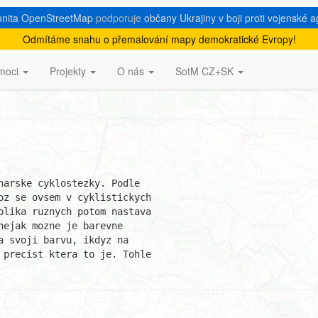
nita OpenStreetMap
podporuje
občany Ukrajiny v boji proti vojenské a
Odmítáme snahu o přemalování mapy demokratické Evropy!
ezky, barva
moci
Projekty
O nás
SotM CZ+SK
arske cyklostezky. Podle

oz se ovsem v cyklistickych

olika ruznych potom nastava

ejak mozne je barevne

 svoji barvu, ikdyz na

 precist ktera to je. Tohle
