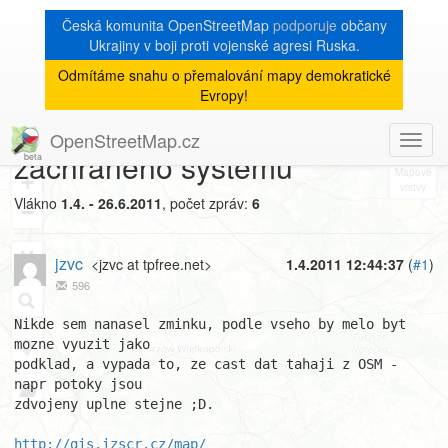
Česká komunita OpenStreetMap
podporuje
občany
Ukrajiny v boji proti vojenské agresi Ruska.
Odmítáme snahu o přemalování mapy demokratické
[Talk-cz]
« zpět na výpis měsíce
|
Evropy!
Zajimava mapka integrovaneho
OpenStreetMap.cz
Toggl
8
zachraneho systemu
navig
+
Vlákno
1.4. - 26.6.2011
, počet zpráv:
6
−
jzvc
<jzvc at tpfree.net>
1.4.2011 12:44:37
(
#1
)
596
Nikde sem nanasel zminku, podle vseho by melo byt 
mozne vyuzit jako

podklad, a vypada to, ze cast dat tahaji z OSM - 
napr potoky jsou

zdvojeny uplne stejne ;D.

http://gis.izscr.cz/map/