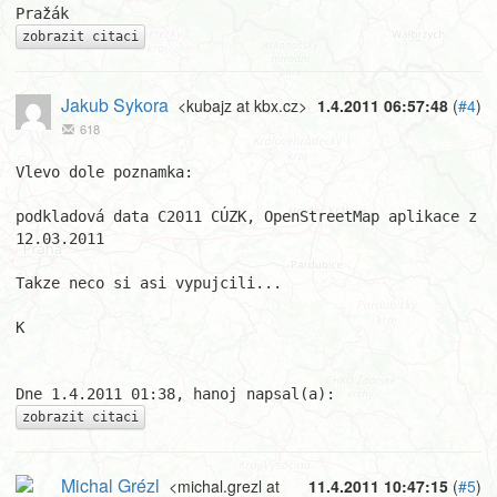
zobrazit citaci
Jakub Sykora
<kubajz at kbx.cz>
1.4.2011 06:57:48
(
#4
)
618
Vlevo dole poznamka:

podkladová data C2011 CÚZK, OpenStreetMap aplikace z 
12.03.2011

Takze neco si asi vypujcili...

K

zobrazit citaci
Michal Grézl
<michal.grezl at
11.4.2011 10:47:15
(
#5
)