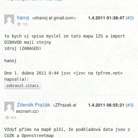
hanoj
<ehanoj at gmail.com>
1.4.2011 01:38:47
(
#2
)
720
to bych si spise myslel ze tato mapa IZS a import 
DIBAVOD maji stejny

zdroj (ZABAGED)

hanoj

Dne 1. dubna 2011 0:44 jzvc <jzvc na tpfree.net> 
zobrazit citaci
Zdeněk Pražák
<ZPrazak at
1.4.2011 06:55:21
(
#3
)
seznam.cz>
853
Vždyť přímo na mapě píší, že podkladová data jsou z 
CUZK a Openstreetmap
