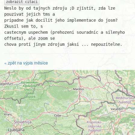
zobrazit citaci
Neslo by od tajnych zdroju ;D zjistit, zda lze 
pouzivat jejich tms a

pripadne jak docilit jeho implementace do josm? 
Zkusil sem to, s

castecnym uspechem (prehozeni souradnic a silenyho 
offsetu), ale zoom se

chova proti jinym zdrojum jaksi ... nepouzitelne.
« zpět na výpis měsíce