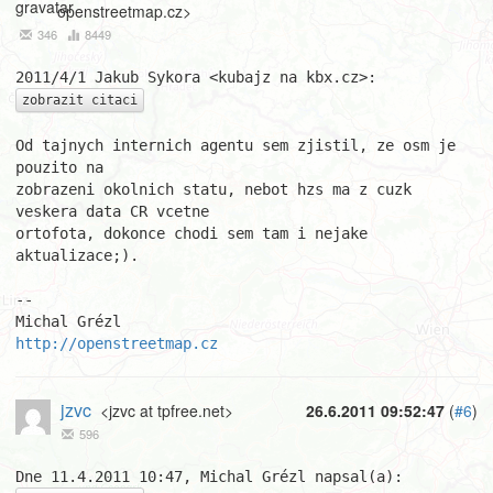
openstreetmap.cz>
346
8449
zobrazit citaci
Od tajnych internich agentu sem zjistil, ze osm je 
pouzito na

zobrazeni okolnich statu, nebot hzs ma z cuzk 
veskera data CR vcetne

ortofota, dokonce chodi sem tam i nejake 
aktualizace;).

-- 

http://openstreetmap.cz
jzvc
<jzvc at tpfree.net>
26.6.2011 09:52:47
(
#6
)
596