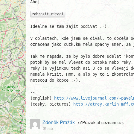
Ahoj!

zobrazit citaci
Idealne se tam zajit podivat :-).

V oblastech, kde jsem se dival, to docela od
oznacena jako cuzk:km mela opacny smer. Ja j
Tak me napada, ze by bylo dobre udelat 'kont
potok by se mel vlevat do potoka nebo reky, 
reky (s vyjimkou tech asi 3 co se vlevaji do
nemela krizit. Hmm, a slo by to i zkontrolov
netecou do kopce :-).

									
-- 

(english) 
http://www.livejournal.com/~pavel
(cesky, pictures) 
http://atrey.karlin.mff.c
Zdeněk Pražák
<ZPrazak at seznam.cz>
853