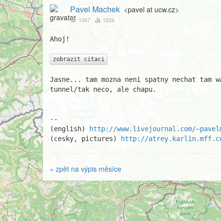
Pavel Machek
<pavel at ucw.cz>
1067
1226
Ahoj!

zobrazit citaci
Jasne... tam mozna neni spatny nechat tam wa
tunnel/tak neco, ale chapu.

								P
-- 

(english) 
http://www.livejournal.com/~pavel
(cesky, pictures) 
http://atrey.karlin.mff.c
« zpět na výpis měsíce