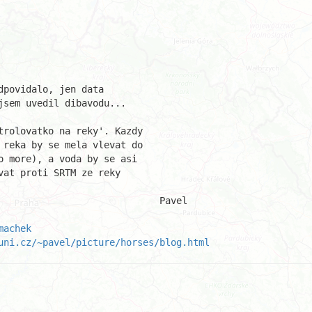
povidalo, jen data

sem uvedil dibavodu...

rolovatko na reky'. Kazdy

reka by se mela vlevat do

 more), a voda by se asi

at proti SRTM ze reky

Pavel

machek
uni.cz/~pavel/picture/horses/blog.html