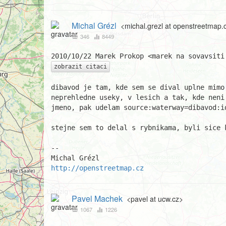
Michal Grézl
<michal.grezl at openstreetmap.
346
8449
zobrazit citaci
dibavod je tam, kde sem se dival uplne mimo,
neprehledne useky, v lesich a tak, kde neni
jmeno, pak udelam source:waterway=dibavod:id
stejne sem to delal s rybnikama, byli sice 
-- 

http://openstreetmap.cz
Pavel Machek
<pavel at ucw.cz>
1067
1226