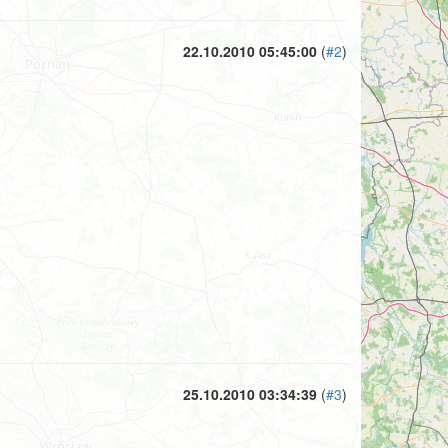
22.10.2010 05:45:00
(
#2
)
25.10.2010 03:34:39
(
#3
)