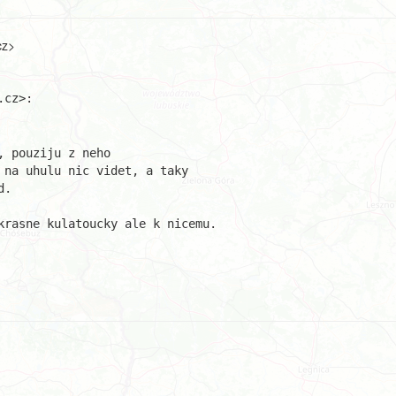
cz>
 pouziju z neho

 na uhulu nic videt, a taky

.

krasne kulatoucky ale k nicemu.
