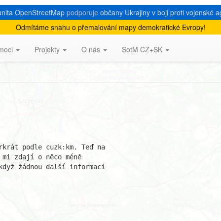
nita OpenStreetMap
podporuje
občany Ukrajiny v boji proti vojenské a
Odmítáme snahu o přemalování mapy demokratické Evropy!
k:km
moci
Projekty
O nás
SotM CZ+SK
rkrát podle cuzk:km. Teď na

mi zdají o něco méně

když žádnou další informaci
