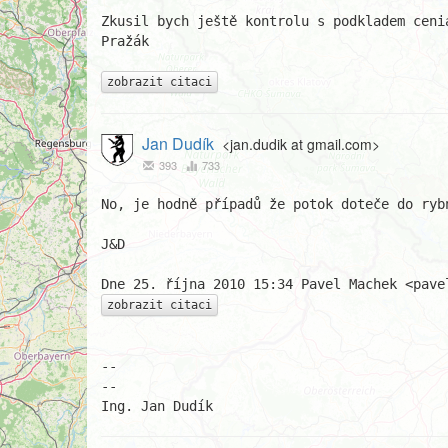
Zkusil bych ještě kontrolu s podkladem ceni
Pražák

zobrazit citaci
Jan Dudík
<jan.dudik at gmail.com>
393
733
No, je hodně případů že potok doteče do ryb
J&D

zobrazit citaci
-- 

--

Ing. Jan Dudík