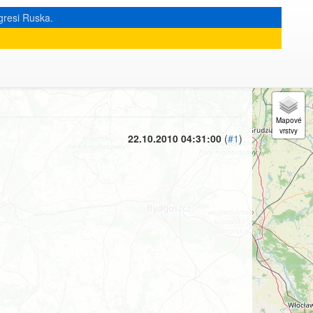
gresi Ruska.
« zpět na výpis měsíce
|
22.10.2010 04:31:00
(
#1
)