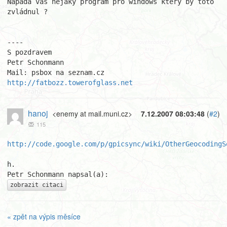
Napadá vás nějaký program pro windows který by toto 
zvládnul ?

----

S pozdravem

Petr Schonmann

http://fatbozz.towerofglass.net
hanoj
<enemy at mail.muni.cz>
7.12.2007 08:03:48
(
#2
)
115
http://code.google.com/p/gpicsync/wiki/OtherGeocodingS
h.

zobrazit citaci
« zpět na výpis měsíce