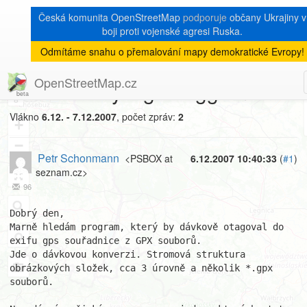
Česká komunita OpenStreetMap
podporuje
občany Ukrajiny v
boji proti vojenské agresi Ruska.
Odmítáme snahu o přemalování mapy demokratické Evropy!
[Talk-cz]
« zpět na výpis měsíce
|
OpenStreetMap.cz
OT: Obrázky s geotaggem
8
Vlákno
6.12. - 7.12.2007
, počet zpráv:
2
+
−
Petr Schonmann
<PSBOX at
6.12.2007 10:40:33
(
#1
)
seznam.cz>
96
Dobrý den,

Marně hledám program, který by dávkově otagoval do 
exifu gps souřadnice z GPX souborů.

Jde o dávkovou konverzi. Stromová struktura 
obrázkových složek, cca 3 úrovně a několik *.gpx 
souborů.
