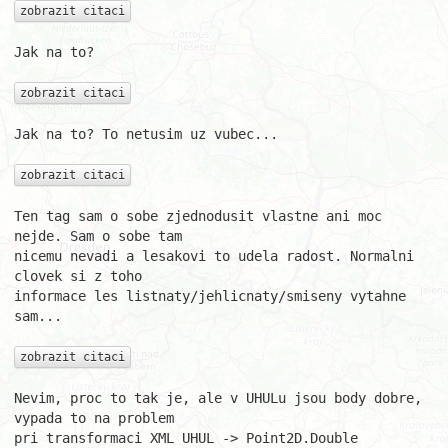
zobrazit citaci
Jak na to?

zobrazit citaci
Jak na to? To netusim uz vubec...

zobrazit citaci
Ten tag sam o sobe zjednodusit vlastne ani moc 
nejde. Sam o sobe tam 

nicemu nevadi a lesakovi to udela radost. Normalni 
clovek si z toho 

informace les listnaty/jehlicnaty/smiseny vytahne 
sam...

zobrazit citaci
Nevim, proc to tak je, ale v UHULu jsou body dobre, 
vypada to na problem 

pri transformaci XML UHUL -> Point2D.Double
