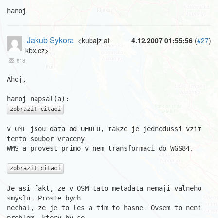
hanoj
Jakub Sykora
<kubajz at
4.12.2007 01:55:56
(
#27
)
kbx.cz>
618
Ahoj,

zobrazit citaci
V GML jsou data od UHULu, takze je jednodussi vzit 
tento soubor vraceny 

WMS a provest primo v nem transformaci do WGS84.

zobrazit citaci
Je asi fakt, ze v OSM tato metadata nemaji valneho 
smyslu. Proste bych 

nechal, ze je to les a tim to hasne. Ovsem to neni 
problem, ktery by se 
