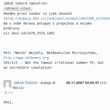
zobrazit citaci
Hnedka prvni soubor co jsem zkousel 
(
http://kubajz.kbx.cz/junk/uhul/output/x853388_x113932
ma v sobe deravy polygon s propojkou a nejake 
prekryvy.

viz uhul:id=1478,2554,1482

-- 

Petr "Nenik" Nejedly, NetBeans/Sun Microsystems, 
http://www.netbeans.org
355/113 -- Not the famous irrational number PI, but 
an incredible simulation!
Jakub Sykora
<kubajz at
26.11.2007 04:05:57
(
#4
)
kbx.cz>
618
Ahoj,
