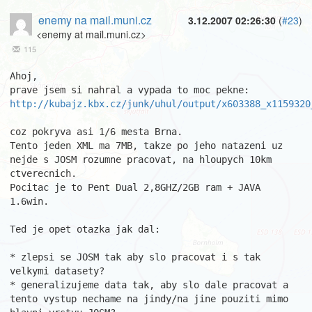
enemy na mail.muni.cz
3.12.2007 02:26:30
(
#23
)
<enemy at mail.muni.cz>
115
Ahoj,

http://kubajz.kbx.cz/junk/uhul/output/x603388_x1159320
coz pokryva asi 1/6 mesta Brna.

Tento jeden XML ma 7MB, takze po jeho natazeni uz 
nejde s JOSM rozumne pracovat, na hloupych 10km 
ctverecnich. 

Pocitac je to Pent Dual 2,8GHZ/2GB ram + JAVA 
1.6win.

Ted je opet otazka jak dal:

* zlepsi se JOSM tak aby slo pracovat i s tak 
velkymi datasety?

* generalizujeme data tak, aby slo dale pracovat a 
tento vystup nechame na jindy/na jine pouziti mimo 