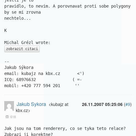
jestli je to 

pravidlo, to nevim. A porovnavat proti sobe polygony 
by se mi zrovna 

nechtelo...

K

zobrazit citaci
-- 

Jakub Sýkora

email: kubajz na kbx.cz       <')

ICQ: 68976632               ( =-

mobil: +420 777 594 201      ''
Jakub Sykora
<kubajz at
26.11.2007 05:25:06
(
#9
)
kbx.cz>
618
Jak jsou na tom renderery, co se tyka teto relace? 
Zobrazi ji korektne?
