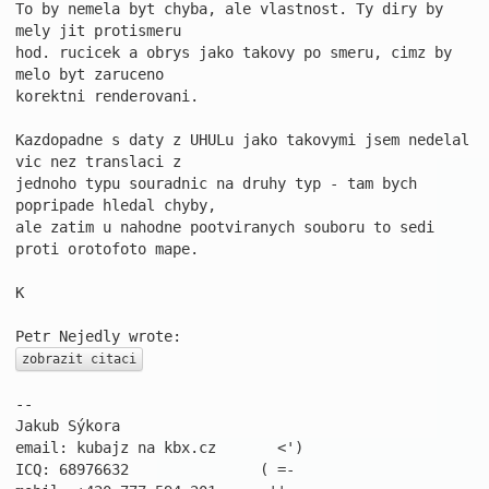
To by nemela byt chyba, ale vlastnost. Ty diry by 
mely jit protismeru 

hod. rucicek a obrys jako takovy po smeru, cimz by 
melo byt zaruceno 

korektni renderovani.

Kazdopadne s daty z UHULu jako takovymi jsem nedelal 
vic nez translaci z 

jednoho typu souradnic na druhy typ - tam bych 
popripade hledal chyby, 

ale zatim u nahodne pootviranych souboru to sedi 
proti orotofoto mape.

K

zobrazit citaci
-- 

Jakub Sýkora

email: kubajz na kbx.cz       <')

ICQ: 68976632               ( =-
