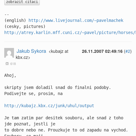
zobrazit citaci
-- 

(english) 
http://www.livejournal.com/~pavelmachek
(cesky, pictures) 
http://atrey.karlin.mff.cuni.cz/~pavel/picture/horses/
Jakub Sykora
<kubajz at
26.11.2007 02:49:16
(
#2
)
kbx.cz>
618
Ahoj,

skripty jsem doladil snad do finalni podoby. 
Podivejte se, prosim, na

http://kubajz.kbx.cz/junk/uhul/output
Je tam zatim par desitek souboru, ale snad z toho 
jde poznat, jestli je 

to dobre nebo ne. Prouzkuje to od zapadu na vychod. 