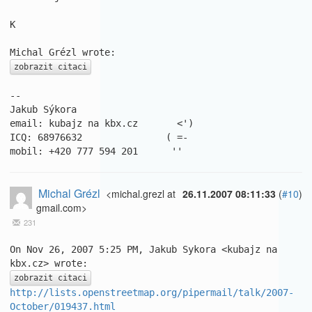
K

zobrazit citaci
-- 

Jakub Sýkora

email: kubajz na kbx.cz       <')

ICQ: 68976632               ( =-

mobil: +420 777 594 201      ''
Michal Grézl
<michal.grezl at
26.11.2007 08:11:33
(
#10
)
gmail.com>
231
On Nov 26, 2007 5:25 PM, Jakub Sykora <kubajz na 
zobrazit citaci
http://lists.openstreetmap.org/pipermail/talk/2007-
October/019437.html