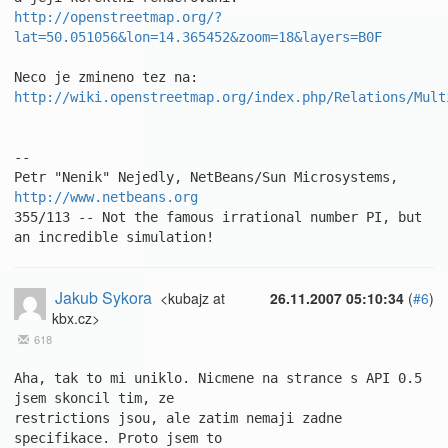
http://openstreetmap.org/?
lat=50.051056&lon=14.365452&zoom=18&layers=B0F
http://wiki.openstreetmap.org/index.php/Relations/Mult
-- 

Petr "Nenik" Nejedly, NetBeans/Sun Microsystems, 
http://www.netbeans.org
355/113 -- Not the famous irrational number PI, but 
an incredible simulation!
Jakub Sykora
<kubajz at
26.11.2007 05:10:34
(
#6
)
kbx.cz>
618
Aha, tak to mi uniklo. Nicmene na strance s API 0.5 
jsem skoncil tim, ze 

restrictions jsou, ale zatim nemaji zadne 
specifikace. Proto jsem to 
