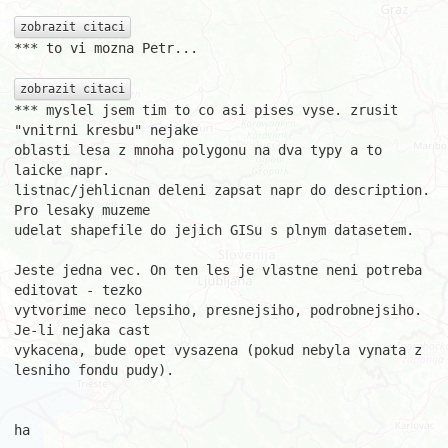
zobrazit citaci
*** to vi mozna Petr...

zobrazit citaci
*** myslel jsem tim to co asi pises vyse. zrusit 
"vnitrni kresbu" nejake

oblasti lesa z mnoha polygonu na dva typy a to 
laicke napr.

listnac/jehlicnan deleni zapsat napr do description. 
Pro lesaky muzeme

udelat shapefile do jejich GISu s plnym datasetem.

Jeste jedna vec. On ten les je vlastne neni potreba 
editovat - tezko

vytvorime neco lepsiho, presnejsiho, podrobnejsiho. 
Je-li nejaka cast

vykacena, bude opet vysazena (pokud nebyla vynata z 
lesniho fondu pudy).

ha
