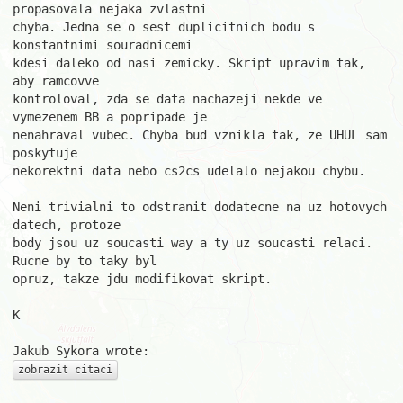
propasovala nejaka zvlastni 

chyba. Jedna se o sest duplicitnich bodu s 
konstantnimi souradnicemi 

kdesi daleko od nasi zemicky. Skript upravim tak, 
aby ramcovve 

kontroloval, zda se data nachazeji nekde ve 
vymezenem BB a popripade je 

nenahraval vubec. Chyba bud vznikla tak, ze UHUL sam 
poskytuje 

nekorektni data nebo cs2cs udelalo nejakou chybu.

Neni trivialni to odstranit dodatecne na uz hotovych 
datech, protoze 

body jsou uz soucasti way a ty uz soucasti relaci. 
Rucne by to taky byl 

opruz, takze jdu modifikovat skript.

K

zobrazit citaci