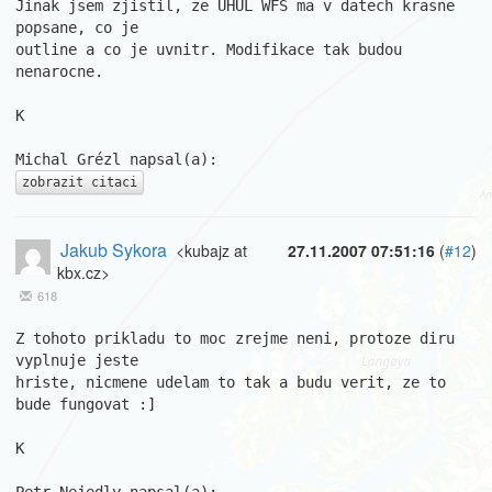
Jinak jsem zjistil, ze UHUL WFS ma v datech krasne 
popsane, co je 

outline a co je uvnitr. Modifikace tak budou 
nenarocne.

K

zobrazit citaci
Jakub Sykora
<kubajz at
27.11.2007 07:51:16
(
#12
)
kbx.cz>
618
Z tohoto prikladu to moc zrejme neni, protoze diru 
vyplnuje jeste 

hriste, nicmene udelam to tak a budu verit, ze to 
bude fungovat :]

K
