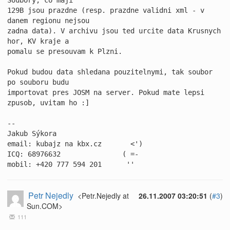
Soubory, co maji 

129B jsou prazdne (resp. prazdne validni xml - v 
danem regionu nejsou 

zadna data). V archivu jsou ted urcite data Krusnych 
hor, KV kraje a 

pomalu se presouvam k Plzni.

Pokud budou data shledana pouzitelnymi, tak soubor 
po souboru budu 

importovat pres JOSM na server. Pokud mate lepsi 
zpusob, uvitam ho :]

-- 

Jakub Sýkora

email: kubajz na kbx.cz       <')

ICQ: 68976632               ( =-

mobil: +420 777 594 201      ''
Petr Nejedly
<Petr.Nejedly at
26.11.2007 03:20:51
(
#3
)
Sun.COM>
111