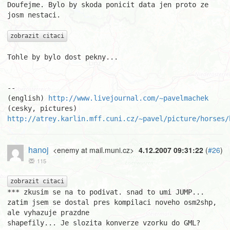
Doufejme. Bylo by skoda ponicit data jen proto ze 
josm nestaci.

zobrazit citaci
Tohle by bylo dost pekny...

								Pav
-- 

(english) 
http://www.livejournal.com/~pavelmachek
(cesky, pictures) 
http://atrey.karlin.mff.cuni.cz/~pavel/picture/horses/
hanoj
<enemy at mail.muni.cz>
4.12.2007 09:31:22
(
#26
)
115
zobrazit citaci
*** zkusim se na to podivat. snad to umi JUMP...

zatim jsem se dostal pres kompilaci noveho osm2shp, 
ale vyhazuje prazdne 

shapefily... Je slozita konverze vzorku do GML?
