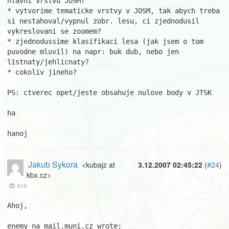
hlavni vrstvu JOSM?

* vytvorime tematicke vrstvy v JOSM, tak abych treba 
si nestahoval/vypnul zobr. lesu, ci zjednodusil 
vykreslovani se zoomem?

* zjednodussime klasifikaci lesa (jak jsem o tom 
puvodne mluvil) na napr: buk dub, nebo jen 
listnaty/jehlicnaty?

* cokoliv jineho?

PS: ctverec opet/jeste obsahuje nulove body v JTSK

ha 

hanoj
Jakub Sykora
<kubajz at
3.12.2007 02:45:22
(
#24
)
kbx.cz>
618
Ahoj,
