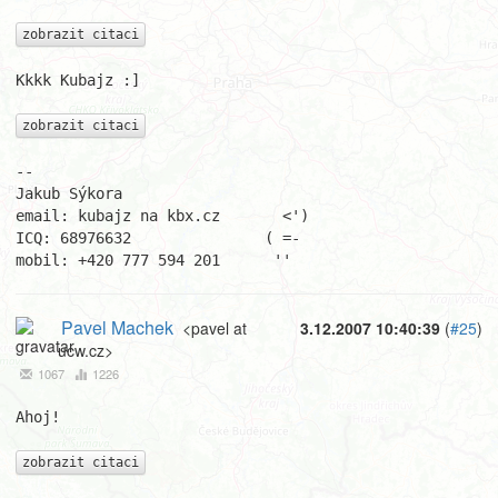
zobrazit citaci
Kkkk Kubajz :]

zobrazit citaci
-- 

Jakub Sýkora

email: kubajz na kbx.cz       <')

ICQ: 68976632               ( =-

mobil: +420 777 594 201      ''
Pavel Machek
<pavel at
3.12.2007 10:40:39
(
#25
)
ucw.cz>
1067
1226
Ahoj!

zobrazit citaci