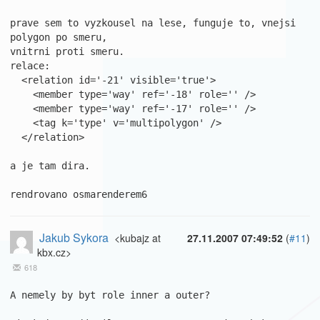
prave sem to vyzkousel na lese, funguje to, vnejsi 
polygon po smeru,

vnitrni proti smeru.

relace:

  <relation id='-21' visible='true'>

    <member type='way' ref='-18' role='' />

    <member type='way' ref='-17' role='' />

    <tag k='type' v='multipolygon' />

  </relation>

a je tam dira.

rendrovano osmarenderem6
Jakub Sykora
<kubajz at
27.11.2007 07:49:52
(
#11
)
kbx.cz>
618
A nemely by byt role inner a outer?
