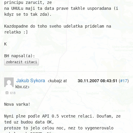
principu zarucit, ze 

na UHULu maji ta data prave takhle usporadana (i 
kdyz se to tak zda).

Kazdopadne do toho sveho udelatka pridelam na 
relatko :]

K

zobrazit citaci
Jakub Sykora
<kubajz at
30.11.2007 08:43:51
(
#17
)
kbx.cz>
618
Nova varka!

Nyni plne podle API 0.5 vcetne relaci. Doufam, ze 
ted uz budou data OK, 

protoze to jelo celou noc, nez to vygenerovalo 