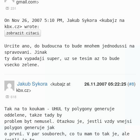
gmail.com>
231
On Nov 26, 2007 5:10 PM, Jakub Sykora <kubajz na 
zobrazit citaci
Urcite ano, do budoucna to bude mnohem jednodussi na 
spravovani. Jinak

ty data vypadaji super, uz se tesim az to bude 
vsecko zelene.
Jakub Sykora
<kubajz at
26.11.2007 05:22:25
(
#8
)
kbx.cz>
618
Tak na to koukam - UHUL ty polygony generuje 
oddelene, takze tady by 

problem byt nemusel. Otazkou je, jestli vzdy vnejsi 
polygon generuje jak 

o prvni. V par souborech, co tu mam to tak je, ale 