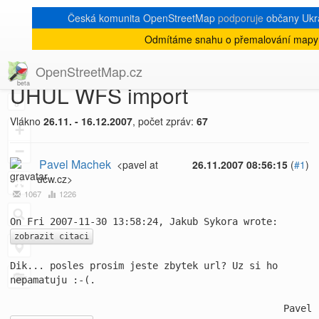
Česká komunita OpenStreetMap
podporuje
občany Ukraj
Odmítáme snahu o přemalování mapy 
[Talk-cz]
« zpět na výpis měsíce
|
OpenStreetMap.cz
UHUL WFS import
8
Vlákno
26.11. - 16.12.2007
, počet zpráv:
67
+
−
Pavel Machek
<pavel at
26.11.2007 08:56:15
(
#1
)
ucw.cz>
1067
1226
zobrazit citaci
Dik... posles prosim jeste zbytek url? Uz si ho 
nepamatuju :-(.
