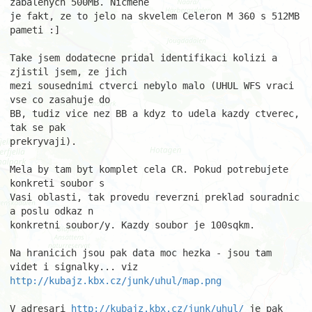
zabalenych 500MB. Nicmene 

je fakt, ze to jelo na skvelem Celeron M 360 s 512MB 
pameti :]

Take jsem dodatecne pridal identifikaci kolizi a 
zjistil jsem, ze jich 

mezi sousednimi ctverci nebylo malo (UHUL WFS vraci 
vse co zasahuje do 

BB, tudiz vice nez BB a kdyz to udela kazdy ctverec, 
tak se pak 

prekryvaji).

Mela by tam byt komplet cela CR. Pokud potrebujete 
konkreti soubor s 

Vasi oblasti, tak provedu reverzni preklad souradnic 
a poslu odkaz n 

konkretni soubor/y. Kazdy soubor je 100sqkm.

Na hranicich jsou pak data moc hezka - jsou tam 
http://kubajz.kbx.cz/junk/uhul/map.png
V adresari 
http://kubajz.kbx.cz/junk/uhul/
 je pak 