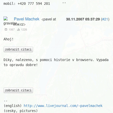
mobil: +420 777 594 201      ''
Pavel Machek
<pavel at
30.11.2007 05:37:29
(
#21
)
ucw.cz>
1067
1226
Ahoj!

zobrazit citaci
Diky, nalezeno, s pomoci historie v browseru. Vypada 
to opravdu dobre!

									Pa
zobrazit citaci
-- 

(english) 
http://www.livejournal.com/~pavelmachek
(cesky, pictures) 