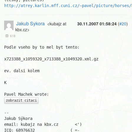
http://atrey.karlin.mff.cuni.cz/~pavel/picture/horses/
Jakub Sykora
<kubajz at
30.11.2007 01:58:24
(
#20
)
kbx.cz>
618
Podle vseho by to mel byt tento:

x723388_x1059320_x713388_x1049320.xml.gz

ev. dalsi kolem

K

zobrazit citaci
-- 

Jakub Sýkora

email: kubajz na kbx.cz       <')

ICQ: 68976632               ( =-
