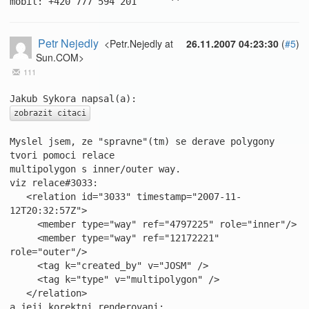
mobil: +420 777 594 201      ''
Petr Nejedly
<Petr.Nejedly at
26.11.2007 04:23:30
(
#5
)
Sun.COM>
111
zobrazit citaci
Myslel jsem, ze "spravne"(tm) se derave polygony 
tvori pomoci relace

multipolygon s inner/outer way.

viz relace#3033:

   <relation id="3033" timestamp="2007-11-
12T20:32:57Z">

     <member type="way" ref="4797225" role="inner"/>

     <member type="way" ref="12172221" 
role="outer"/>

     <tag k="created_by" v="JOSM" />

     <tag k="type" v="multipolygon" />

   </relation>
