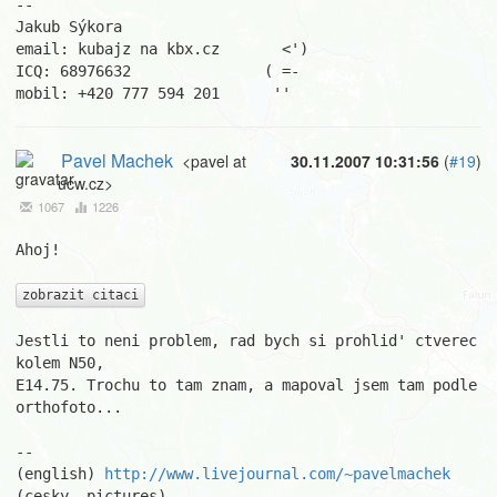
-- 

Jakub Sýkora

email: kubajz na kbx.cz       <')

ICQ: 68976632               ( =-

mobil: +420 777 594 201      ''
Pavel Machek
<pavel at
30.11.2007 10:31:56
(
#19
)
ucw.cz>
1067
1226
Ahoj!

zobrazit citaci
Jestli to neni problem, rad bych si prohlid' ctverec 
kolem N50,

E14.75. Trochu to tam znam, a mapoval jsem tam podle 
orthofoto...

									Pa
-- 

(english) 
http://www.livejournal.com/~pavelmachek
(cesky, pictures) 