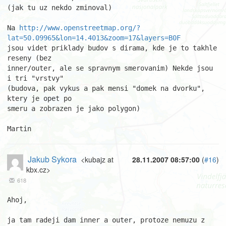
(jak tu uz nekdo zminoval)

Na 
http://www.openstreetmap.org/?
lat=50.09965&lon=14.4013&zoom=17&layers=B0F
jsou videt priklady budov s dirama, kde je to takhle 
reseny (bez

inner/outer, ale se spravnym smerovanim) Nekde jsou 
i tri "vrstvy"

(budova, pak vykus a pak mensi "domek na dvorku", 
ktery je opet po

smeru a zobrazen je jako polygon)

Martin
Jakub Sykora
<kubajz at
28.11.2007 08:57:00
(
#16
)
kbx.cz>
618
Ahoj,

ja tam radeji dam inner a outer, protoze nemuzu z 