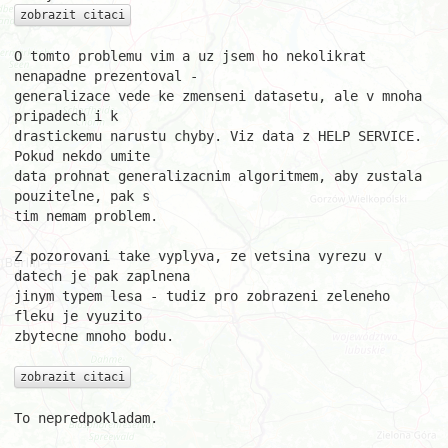
zobrazit citaci
O tomto problemu vim a uz jsem ho nekolikrat 
nenapadne prezentoval - 

generalizace vede ke zmenseni datasetu, ale v mnoha 
pripadech i k 

drastickemu narustu chyby. Viz data z HELP SERVICE. 
Pokud nekdo umite 

data prohnat generalizacnim algoritmem, aby zustala 
pouzitelne, pak s 

tim nemam problem.

Z pozorovani take vyplyva, ze vetsina vyrezu v 
datech je pak zaplnena 

jinym typem lesa - tudiz pro zobrazeni zeleneho 
fleku je vyuzito 

zbytecne mnoho bodu.

zobrazit citaci
To nepredpokladam.
