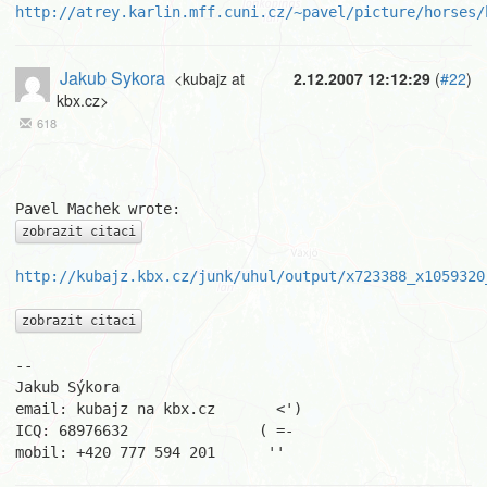
http://atrey.karlin.mff.cuni.cz/~pavel/picture/horses/
Jakub Sykora
<kubajz at
2.12.2007 12:12:29
(
#22
)
kbx.cz>
618
zobrazit citaci
http://kubajz.kbx.cz/junk/uhul/output/x723388_x1059320
zobrazit citaci
-- 

Jakub Sýkora

email: kubajz na kbx.cz       <')

ICQ: 68976632               ( =-

mobil: +420 777 594 201      ''