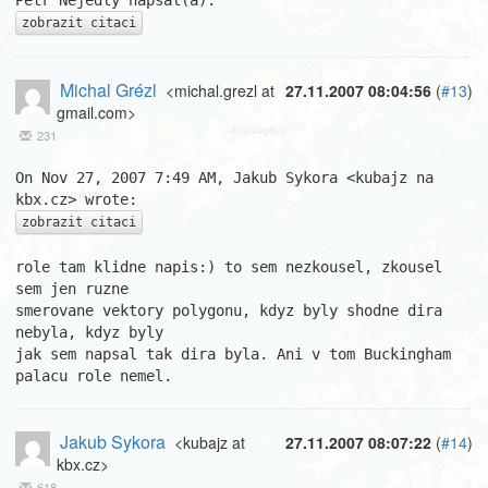
zobrazit citaci
Michal Grézl
<michal.grezl at
27.11.2007 08:04:56
(
#13
)
gmail.com>
231
On Nov 27, 2007 7:49 AM, Jakub Sykora <kubajz na 
zobrazit citaci
role tam klidne napis:) to sem nezkousel, zkousel 
sem jen ruzne

smerovane vektory polygonu, kdyz byly shodne dira 
nebyla, kdyz byly

jak sem napsal tak dira byla. Ani v tom Buckingham 
palacu role nemel.
Jakub Sykora
<kubajz at
27.11.2007 08:07:22
(
#14
)
kbx.cz>
618