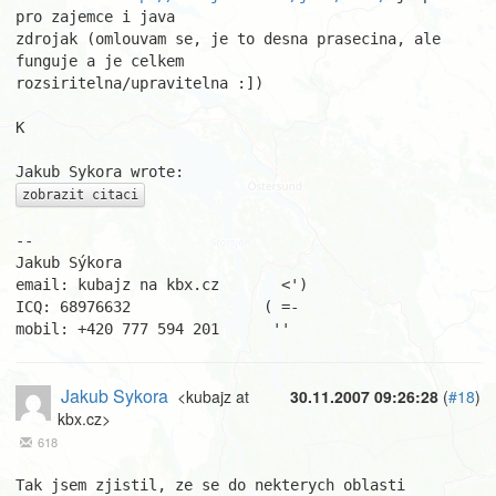
pro zajemce i java 

zdrojak (omlouvam se, je to desna prasecina, ale 
funguje a je celkem 

rozsiritelna/upravitelna :])

K

zobrazit citaci
-- 

Jakub Sýkora

email: kubajz na kbx.cz       <')

ICQ: 68976632               ( =-

mobil: +420 777 594 201      ''
Jakub Sykora
<kubajz at
30.11.2007 09:26:28
(
#18
)
kbx.cz>
618
Tak jsem zjistil, ze se do nekterych oblasti 