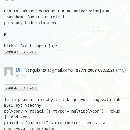
Ono to nakonec dopadne tim nejuniverzalnejsim 
zpusobem. Budou tam role i 

polygony budou obracene.

K

zobrazit citaci
BH
<singularita at gmail.com>
27.11.2007 08:52:21
(
#15
)
306
zobrazit citaci
To je pravda, ale aby to tak opravdu fungovalo tak 
musi byt vsechny

polygony v relaci (s "type"="multipolygon"). Pokud 
je dodrzeno

pravidlo "po/proti" smeru rucicek, nemusi se 
nastavovat inner/outer
