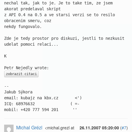
nechal tak, jak to je. Je to take tim, ze jsem 
akorat predelaval skript 

z API 0.4 na 0.5 a ve starsi verzi se to resilo 
obracenim smeru, coz 

nekdy fungovalo.

Zde je tedy prostor pro diskuzi, jestli to nezkusit 
udelat pomoci relaci...

K

zobrazit citaci
-- 

Jakub Sýkora

email: kubajz na kbx.cz       <')

ICQ: 68976632               ( =-

mobil: +420 777 594 201      ''
Michal Grézl
<michal.grezl at
26.11.2007 05:20:00
(
#7
)