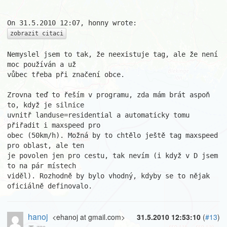
zobrazit citaci
Nemyslel jsem to tak, že neexistuje tag, ale že není 
moc používán a už

vůbec třeba při značení obce.

Zrovna teď to řeším v programu, zda mám brát aspoň 
to, když je silnice

uvnitř landuse=residential a automaticky tomu 
přiřadit i maxspeed pro

obec (50km/h). Možná by to chtělo ještě tag maxspeed 
pro oblast, ale ten

je povolen jen pro cestu, tak nevím (i když v D jsem 
to na pár místech

viděl). Rozhodně by bylo vhodný, kdyby se to nějak 
oficiálně definovalo.
hanoj
<ehanoj at gmail.com>
31.5.2010 12:53:10
(
#13
)