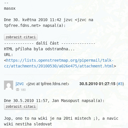
--

masox

Dne 30. května 2010 11:42 jzvc <jzvc na 
tpfree.fdns.net> napsal(a):

zobrazit citaci
------------- další část ---------------

HTML příloha byla odstraněna...

URL: 
<
https://lists.openstreetmap.org/pipermail/talk-
cz/attachments/20100530/a026e475/attachment.html
>
jzvc
<jzvc at tpfree.fdns.net>
30.5.2010 01:27:15
(
#3
)
180
zobrazit citaci
Jop, ono to na wiki je na 20ti mistech ;), a navic 
wiki nestiha sledovat
