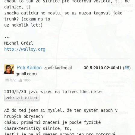
chapu to tak ze silnice pro motorova vozidla, tj. ne 
dalnice, tj

znacka auticka ne mostu, se uz muzou tagovat jako 
trunk? (cekam na to

uz nekolik let;)

-- 

http://walley.org
Petr Kadlec
<petr.kadlec at
30.5.2010 02:40:41
(
#5
)
gmail.com>
277
1065
zobrazit citaci
Až do teď jsem si myslel, že ten systém aspoň v 
hrubých obrysech

chápu: primární značení je podle fyzické 
charakteristiky silnice, to,

jestli je na ní omezen provoz jen pro motorová 