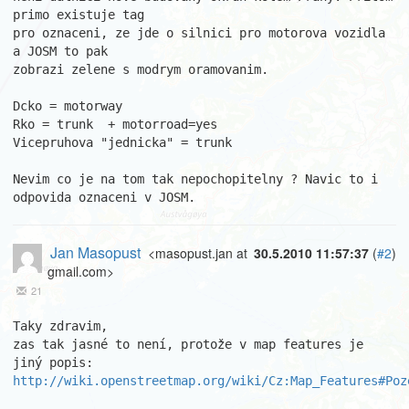
primo existuje tag

pro oznaceni, ze jde o silnici pro motorova vozidla 
a JOSM to pak

zobrazi zelene s modrym oramovanim.

Dcko = motorway

Rko = trunk  + motorroad=yes

Vicepruhova "jednicka" = trunk

Nevim co je na tom tak nepochopitelny ? Navic to i 
odpovida oznaceni v JOSM.
Jan Masopust
<masopust.jan at
30.5.2010 11:57:37
(
#2
)
gmail.com>
21
Taky zdravim,

zas tak jasné to není, protože v map features je 
http://wiki.openstreetmap.org/wiki/Cz:Map_Features#Poz