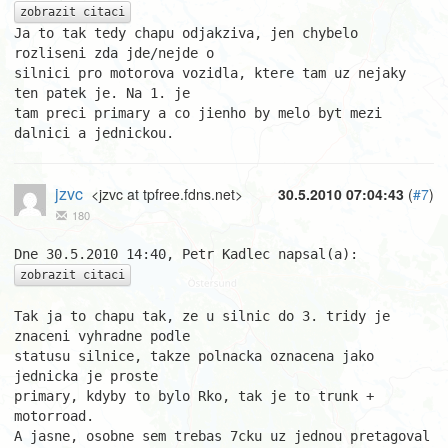
zobrazit citaci
Ja to tak tedy chapu odjakziva, jen chybelo 
rozliseni zda jde/nejde o

silnici pro motorova vozidla, ktere tam uz nejaky 
ten patek je. Na 1. je

tam preci primary a co jienho by melo byt mezi 
dalnici a jednickou.
jzvc
<jzvc at tpfree.fdns.net>
30.5.2010 07:04:43
(
#7
)
180
zobrazit citaci
Tak ja to chapu tak, ze u silnic do 3. tridy je 
znaceni vyhradne podle

statusu silnice, takze polnacka oznacena jako 
jednicka je proste

primary, kdyby to bylo Rko, tak je to trunk + 
motorroad.

A jasne, osobne sem trebas 7cku uz jednou pretagoval 