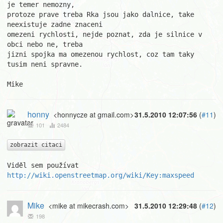
je temer nemozny,

protoze prave treba Rka jsou jako dalnice, take 
neexistuje zadne znaceni

omezeni rychlosti, nejde poznat, zda je silnice v 
obci nebo ne, treba

jizni spojka ma omezenou rychlost, coz tam taky 
tusim neni spravne.

Mike
honny
<honnycze at gmail.com>
31.5.2010 12:07:56
(
#11
)
101
2484
zobrazit citaci
Viděl sem používat 
http://wiki.openstreetmap.org/wiki/Key:maxspeed
Mike
<mike at mikecrash.com>
31.5.2010 12:29:48
(
#12
)
198