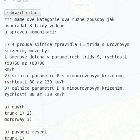
720
zobrazit citaci
*** mame dve kategorie dva ruzne zpusoby jak 
usporadat 3 tridy vedene

u spravcu komunikaci:

1) 4 prouda silnice zpravidla I. trida s urovnovym 
krizenim, muze byt

i smerove delena v parametrech tridy S, rychlosti 
(50)60 az (80)90

km/h

2) silnice parametru R s mimourovnovym krizenim, 
rychlosti 80 az 130 km/h

3) dalnice parametru D s mimourovnovym krizenim, 
rychlosti 80 az 130 km/h

a) navrh

trunk 1) 2)

motorway 3)

b) puvodni reseni

trunk 1)
