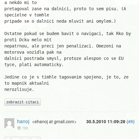
a nekdo mi to

pretagoval zase na dalnici, proto to sem pisu. (A 
specielne v tomhle

pripade se o dalnici neda mluvit ani omylem.)

Ostatne pokud se budem bavit o navigaci, tak Rko by 
proti Dcku melo mit

nepatrnou, ale preci jen penalizaci. Omezeni na 
motorova vozidla pak na

dalnici postrada smysl, protoze alespon co se EU 
tyce, plati automaticky.

Jedine co je s timhle tagovanim spojeno, je to, ze 
to mapnik aktualni

nerozlisuje.

zobrazit citaci
hanoj
<ehanoj at gmail.com>
30.5.2010 11:09:28
(
#8
)
720