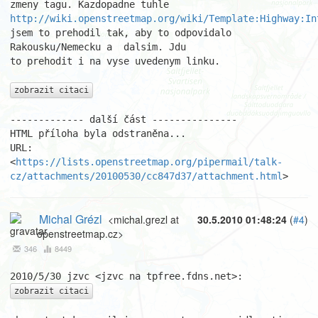
http://wiki.openstreetmap.org/wiki/Template:Highway:In
jsem to prehodil tak, aby to odpovidalo 
Rakousku/Nemecku a  dalsim. Jdu

to prehodit i na vyse uvedenym linku.

zobrazit citaci
------------- další část ---------------

HTML příloha byla odstraněna...

URL: 
<
https://lists.openstreetmap.org/pipermail/talk-
cz/attachments/20100530/cc847d37/attachment.html
>
Michal Grézl
<michal.grezl at
30.5.2010 01:48:24
(
#4
)
openstreetmap.cz>
346
8449
zobrazit citaci