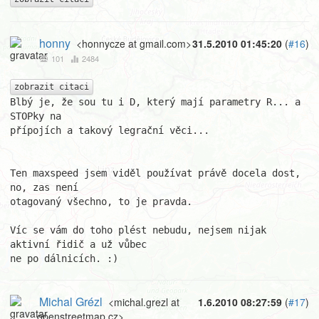
honny
<honnycze at gmail.com>
31.5.2010 01:45:20
(
#16
)
101
2484
zobrazit citaci
Blbý je, že sou tu i D, který mají parametry R... a 
STOPky na

přípojích a takový legrační věci...

Ten maxspeed jsem viděl používat právě docela dost, 
no, zas není

otagovaný všechno, to je pravda.

Víc se vám do toho plést nebudu, nejsem nijak 
aktivní řidič a už vůbec

ne po dálnicích. :)
Michal Grézl
<michal.grezl at
1.6.2010 08:27:59
(
#17
)
openstreetmap.cz>