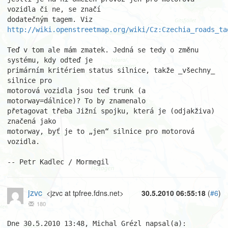
vozidla či ne, se značí

http://wiki.openstreetmap.org/wiki/Cz:Czechia_roads_ta
Teď v tom ale mám zmatek. Jedná se tedy o změnu 
systému, kdy odteď je

primárním kritériem status silnice, takže _všechny_ 
silnice pro

motorová vozidla jsou teď trunk (a 
motorway=dálnice)? To by znamenalo

přetagovat třeba Jižní spojku, která je (odjakživa) 
značená jako

motorway, byť je to „jen“ silnice pro motorová 
vozidla.

-- Petr Kadlec / Mormegil
jzvc
<jzvc at tpfree.fdns.net>
30.5.2010 06:55:18
(
#6
)
180