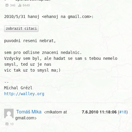
346
8449
2010/5/31 hanoj <ehanoj na gmail.com>:

zobrazit citaci
puvodni reseni nebrat,

sem pro odlisne znaceni nedalnic.

Vzdycky sem byl, ale hadat se sam s tebou nemelo 
smysl, ted uz je nas

vic tak uz to smysl ma;)

-- 

http://walley.org
Tomáš Mika
<mikatom at
7.6.2010 11:18:06
(
#18
)
gmail.com>
10