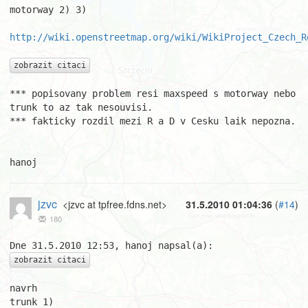
motorway 2) 3)

http://wiki.openstreetmap.org/wiki/WikiProject_Czech_R
zobrazit citaci
*** popisovany problem resi maxspeed s motorway nebo 
trunk to az tak nesouvisi.

*** fakticky rozdil mezi R a D v Cesku laik nepozna.

hanoj
jzvc
<jzvc at tpfree.fdns.net>
31.5.2010 01:04:36
(
#14
)
180
zobrazit citaci
navrh

trunk 1) 
