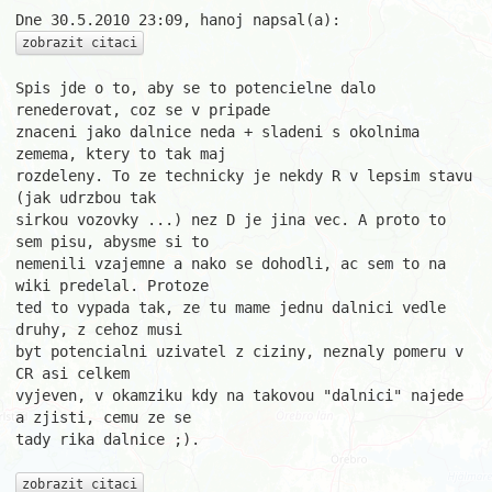
zobrazit citaci
Spis jde o to, aby se to potencielne dalo 
renederovat, coz se v pripade

znaceni jako dalnice neda + sladeni s okolnima 
zemema, ktery to tak maj

rozdeleny. To ze technicky je nekdy R v lepsim stavu 
(jak udrzbou tak

sirkou vozovky ...) nez D je jina vec. A proto to 
sem pisu, abysme si to

nemenili vzajemne a nako se dohodli, ac sem to na 
wiki predelal. Protoze

ted to vypada tak, ze tu mame jednu dalnici vedle 
druhy, z cehoz musi

byt potencialni uzivatel z ciziny, neznaly pomeru v 
CR asi celkem

vyjeven, v okamziku kdy na takovou "dalnici" najede 
a zjisti, cemu ze se

tady rika dalnice ;).

zobrazit citaci