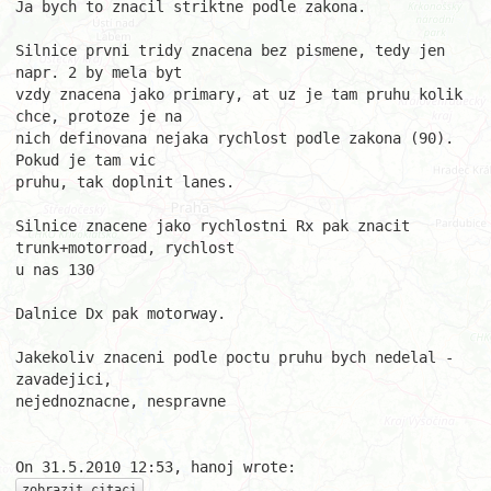
Ja bych to znacil striktne podle zakona.

Silnice prvni tridy znacena bez pismene, tedy jen 
napr. 2 by mela byt

vzdy znacena jako primary, at uz je tam pruhu kolik 
chce, protoze je na

nich definovana nejaka rychlost podle zakona (90). 
Pokud je tam vic

pruhu, tak doplnit lanes.

Silnice znacene jako rychlostni Rx pak znacit 
trunk+motorroad, rychlost

u nas 130

Dalnice Dx pak motorway.

Jakekoliv znaceni podle poctu pruhu bych nedelal - 
zavadejici,

nejednoznacne, nespravne

zobrazit citaci