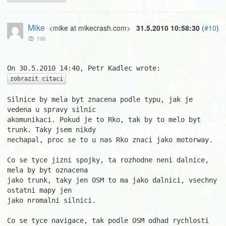
Mike
<mike at mikecrash.com>
31.5.2010 10:58:30
(
#10
)
198
zobrazit citaci
Silnice by mela byt znacena podle typu, jak je 
vedena u spravy silnic

akomunikaci. Pokud je to Rko, tak by to melo byt 
trunk. Taky jsem nikdy

nechapal, proc se to u nas Rko znaci jako motorway.

Co se tyce jizni spojky, ta rozhodne neni dalnice, 
mela by byt oznacena

jako trunk, taky jen OSM to ma jako dalnici, vsechny 
ostatni mapy jen

jako nromalni silnici.

Co se tyce navigace, tak podle OSM odhad rychlosti 