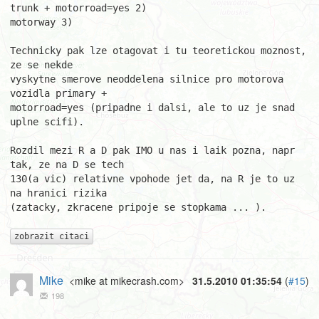
trunk + motorroad=yes 2)

motorway 3)

Technicky pak lze otagovat i tu teoretickou moznost, 
ze se nekde

vyskytne smerove neoddelena silnice pro motorova 
vozidla primary +

motorroad=yes (pripadne i dalsi, ale to uz je snad 
uplne scifi).

Rozdil mezi R a D pak IMO u nas i laik pozna, napr 
tak, ze na D se tech

130(a vic) relativne vpohode jet da, na R je to uz 
na hranici rizika

(zatacky, zkracene pripoje se stopkama ... ).

zobrazit citaci
Mike
<mike at mikecrash.com>
31.5.2010 01:35:54
(
#15
)
198