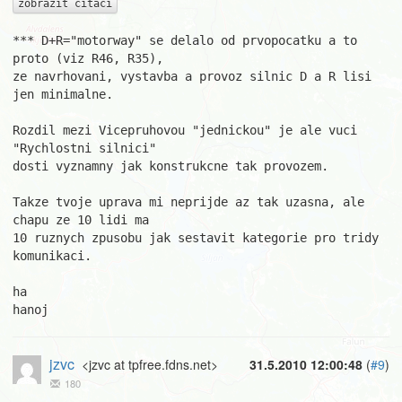
zobrazit citaci
*** D+R="motorway" se delalo od prvopocatku a to 
proto (viz R46, R35),

ze navrhovani, vystavba a provoz silnic D a R lisi 
jen minimalne.

Rozdil mezi Vicepruhovou "jednickou" je ale vuci 
"Rychlostni silnici"

dosti vyznamny jak konstrukcne tak provozem.

Takze tvoje uprava mi neprijde az tak uzasna, ale 
chapu ze 10 lidi ma

10 ruznych zpusobu jak sestavit kategorie pro tridy 
komunikaci.

ha

hanoj
jzvc
<jzvc at tpfree.fdns.net>
31.5.2010 12:00:48
(
#9
)
180