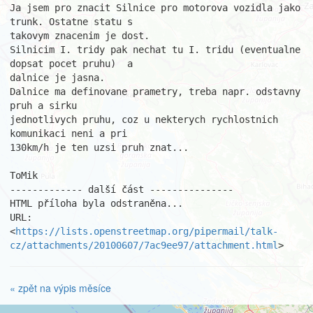
Ja jsem pro znacit Silnice pro motorova vozidla jako 
trunk. Ostatne statu s

takovym znacenim je dost.

Silnicim I. tridy pak nechat tu I. tridu (eventualne 
dopsat pocet pruhu)  a

dalnice je jasna.

Dalnice ma definovane prametry, treba napr. odstavny 
pruh a sirku

jednotlivych pruhu, coz u nekterych rychlostnich 
komunikaci neni a pri

130km/h je ten uzsi pruh znat...

ToMik

------------- další část ---------------

HTML příloha byla odstraněna...

URL: 
<
https://lists.openstreetmap.org/pipermail/talk-
cz/attachments/20100607/7ac9ee97/attachment.html
>
« zpět na výpis měsíce