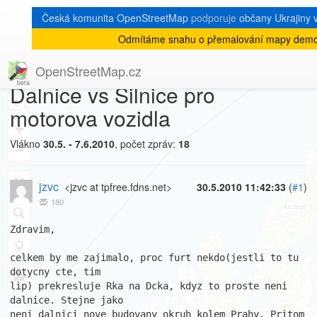
Česká komunita OpenStreetMap
podporuje
občany Ukrajiny v
Odmítáme snahu o přemalování mapy demok
[Talk-cz]
« zpět na výpis měsíce
|
OpenStreetMap.cz
Dalnice vs Silnice pro
8
motorova vozidla
+
Vlákno
30.5. - 7.6.2010
, počet zpráv:
18
−
jzvc
<jzvc at tpfree.fdns.net>
30.5.2010 11:42:33
(
#1
)
180
Zdravim,

celkem by me zajimalo, proc furt nekdo(jestli to tu 
dotycny cte, tim

lip) prekresluje Rka na Dcka, kdyz to proste neni 
dalnice. Stejne jako

neni dalnici nove budovany okruh kolem Prahy. Pritom 