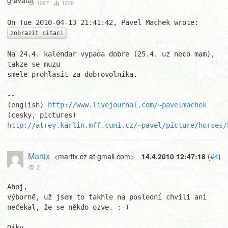
1067
1226
zobrazit citaci
Na 24.4. kalendar vypada dobre (25.4. uz neco mam), 
takze se muzu

smele prohlasit za dobrovolnika.

								Pav
-- 

(english) 
http://www.livejournal.com/~pavelmachek
(cesky, pictures) 
http://atrey.karlin.mff.cuni.cz/~pavel/picture/horses/
Martix
<martix.cz at gmail.com>
14.4.2010 12:47:18
(
#4
)
2
Ahoj,

výborně, už jsem to takhle na poslední chvíli ani 
nečekal, že se někdo ozve. :-)

Díky
