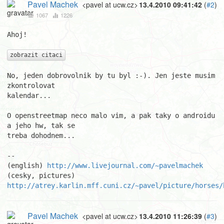
Pavel Machek
<pavel at ucw.cz>
13.4.2010 09:41:42
(
#2
)
1067
1226
Ahoj!

zobrazit citaci
No, jeden dobrovolnik by tu byl :-). Jen jeste musim 
zkontrolovat

kalendar...

O openstreetmap neco malo vim, a pak taky o androidu 
a jeho hw, tak se

treba dohodnem...

								Pav
-- 

(english) 
http://www.livejournal.com/~pavelmachek
(cesky, pictures) 
http://atrey.karlin.mff.cuni.cz/~pavel/picture/horses/
Pavel Machek
<pavel at ucw.cz>
13.4.2010 11:26:39
(
#3
)