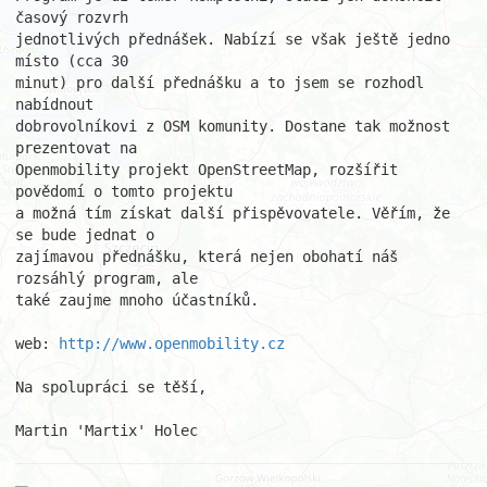
časový rozvrh

jednotlivých přednášek. Nabízí se však ještě jedno 
místo (cca 30

minut) pro další přednášku a to jsem se rozhodl 
nabídnout

dobrovolníkovi z OSM komunity. Dostane tak možnost 
prezentovat na

Openmobility projekt OpenStreetMap, rozšířit 
povědomí o tomto projektu

a možná tím získat další přispěvovatele. Věřím, že 
se bude jednat o

zajímavou přednášku, která nejen obohatí náš 
rozsáhlý program, ale

také zaujme mnoho účastníků.

web: 
http://www.openmobility.cz
Na spolupráci se těší,

Martin 'Martix' Holec