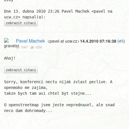
Dne 13. dubna 2010 23:26 Pavel Machek <pavel na 
zobrazit citaci
Pavel Machek
<pavel at ucw.cz>
14.4.2010 07:16:38
(
#5
)
1067
1226
Ahoj!

zobrazit citaci
Sorry, konferenci nectu nijak zvlast peclive. A 
openmoko me zajima,

takze bych tam asi chtel byt stejne...

O openstreetmap jsem jeste neprednasel, ale snad 
neco dam dohromady...

								Pav