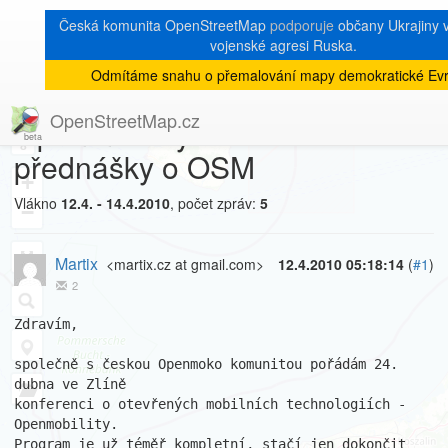
Česká komunita OpenStreetMap
podporuje
občany Ukrajiny v 
vojenské agresi Ruska.
Odmítáme snahu o přemalování mapy demokratické Evr
[Talk-cz]
« zpět na výpis měsíce
|
OpenStreetMap.cz
Openmobility - Nabídka
8
přednášky o OSM
+
Vlákno
12.4. - 14.4.2010
, počet zpráv:
5
−
Martix
<martix.cz at gmail.com>
12.4.2010 05:18:14
(
#1
)
2
Zdravím,

společně s českou Openmoko komunitou pořádám 24. 
dubna ve Zlíně

konferenci o otevřených mobilních technologiích - 
Openmobility.

Program je už téměř kompletní, stačí jen dokončit 