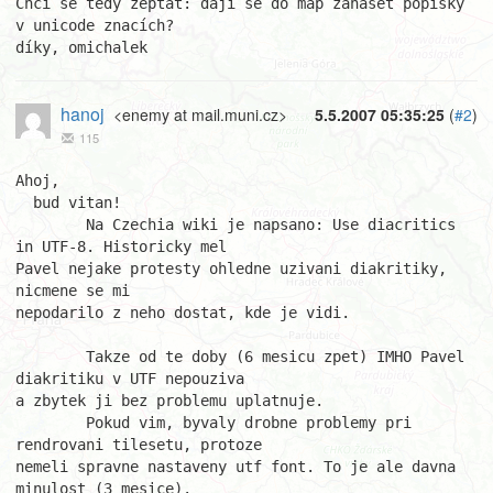
Chci se tedy zeptat: dají se do map zanášet popisky 
v unicode znacích?

díky, omichalek
hanoj
<enemy at mail.muni.cz>
5.5.2007 05:35:25
(
#2
)
115
Ahoj,

  bud vitan!

	Na Czechia wiki je napsano: Use diacritics 
in UTF-8. Historicky mel 

Pavel nejake protesty ohledne uzivani diakritiky, 
nicmene se mi 

nepodarilo z neho dostat, kde je vidi.

	Takze od te doby (6 mesicu zpet) IMHO Pavel 
diakritiku v UTF nepouziva 

a zbytek ji bez problemu uplatnuje.

	Pokud vim, byvaly drobne problemy pri 
rendrovani tilesetu, protoze 

nemeli spravne nastaveny utf font. To je ale davna 
minulost (3 mesice).
