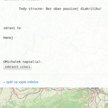
	Tedy strucne: Bez obav pouzivej diakritiku!

zdravi te

Hanoj

zobrazit citaci
« zpět na výpis měsíce