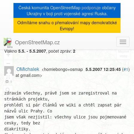
Česká komunita OpenStreetMap
podporuje
občany
Ukrajiny v boji proti vojenské agresi Ruska.
Odmítáme snahu o přemalování mapy demokratické
[Talk-cz]
« zpět na výpis měsíce
|
Evropy!
české názvy
OpenStreetMap.cz
Toggl
8
navig
Vlákno
5.5. - 5.5.2007
, počet zpráv:
2
+
−
OMichalek
<homiebongo+osmap
5.5.2007 12:25:45
(
#1
)
at gmail.com>
1
zdravím všechny, právě jsem se zaregistroval na 
stránkách projektu,

prohlédl si pár článků ve wiki a chtěl zapsat pár 
názvů ulic Prahy. Co

jsem však nezjistil: všechny ulice jsou pojmenované 
cesky, tedy bez

diakritiky.
