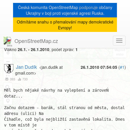
Česká komunita OpenStreetMap
podporuje
občany
Ukrajiny v boji proti vojenské agresi Ruska.
Odmítáme snahu o přemalování mapy demokratické
[Talk-cz]
« zpět na výpis měsíce
|
Evropy!
Czechadress plugin v JOSM
OpenStreetMap.cz
Toggl
8
navig
Vlákno
26.1. - 26.1.2010
, počet zpráv:
1
+
−
Jan Dudík
<jan.dudik at
26.1.2010 07:54:05
(
#1
)
gmail.com>
393
733
Měl bych nějaké návrhy na vylepšení a zároveŃ 
dotaz...

Začnu dotazem - barák, stál stranou od města, dostal 
adresu (ulici) Na

Čihadle, což byla nejbližší zastavěná lokalita. Dnes 
v tom místě je
