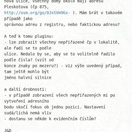
nová ulice, všechny domy okolo mají adresu 
http://osm.org/go/0JxSVm96x-
 ). Mám brát v takovém 
případě jako

správnou adreu z registru, nebo faktickou adresu?

A teď k tomu pluginu:

- lze zobrazit všechny nepřiřazené čp v lokalitě, 
ale řadí se to podle

ulice. Nedalo by se, aby se to volitelně řadilo 
podle čísla? (vzít od

konce znaky po mezeru?) - viz výše uvedený případ, 
tam ještě mohlo být

jméno halvní silnice

a další drobnosti:

- v případě zobrazení všech nepřiřazených mi po 
vytvoření adresního

bodu skočí fokus ob jednu pozici. Nastavení 
sudá/lichá nemá vliv

- dostanu se někde k evidenčním číslům?

J&D