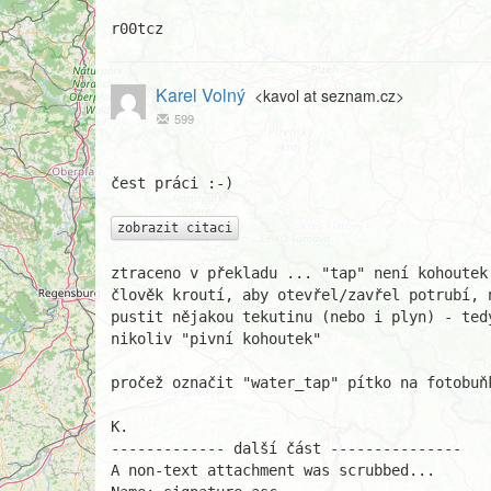
r00tcz
Karel Volný
<kavol at seznam.cz>
599
čest práci :-)

zobrazit citaci
ztraceno v překladu ... "tap" není kohoutek
člověk kroutí, aby otevřel/zavřel potrubí, 
pustit nějakou tekutinu (nebo i plyn) - ted
nikoliv "pivní kohoutek"

pročež označit "water_tap" pítko na fotobuňk
K.

------------- další část ---------------

A non-text attachment was scrubbed...
