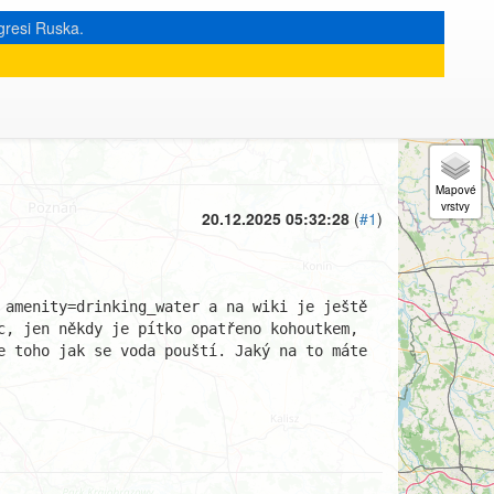
gresi Ruska.
« zpět na výpis měsíce
|
20.12.2025 05:32:28
(
#1
)
amenity=drinking_water a na wiki je ještě 
, jen někdy je pítko opatřeno kohoutkem, 
 toho jak se voda pouští. Jaký na to máte 