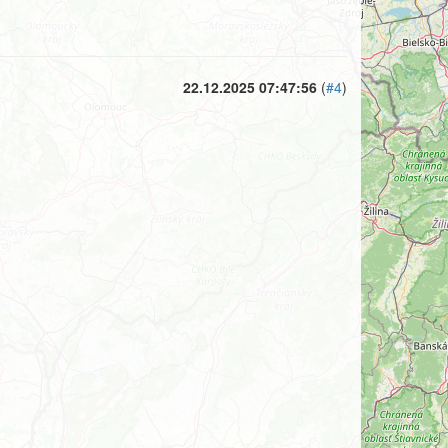
22.12.2025 07:47:56
(
#4
)