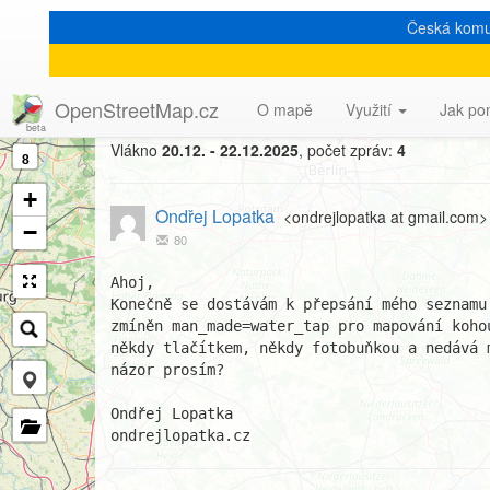
Česká komu
[Talk-cz] Mapování pítek 
OpenStreetMap.cz
O mapě
Využití
Jak po
Vlákno
20.12. - 22.12.2025
, počet zpráv:
4
8
+
Ondřej Lopatka
<ondrejlopatka at gmail.com>
−
80
Ahoj,

Konečně se dostávám k přepsání mého seznamu
zmíněn man_made=water_tap pro mapování koho
někdy tlačítkem, někdy fotobuňkou a nedává 
názor prosím? 

Ondřej Lopatka

ondrejlopatka.cz