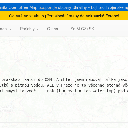
nita OpenStreetMap
podporuje
občany Ukrajiny v boji proti vojenské a
Odmítáme snahu o přemalování mapy demokratické Evropy!
v Praze
moci
Projekty
O nás
SotM CZ+SK
 prazskapitka.cz do OSM. A chtěl jsem mapovat pítka jako 
utků s pitnou vodou. ALE v Praze je to všechno stejná věc
mi smysl to značit jinak (tím myslím ten water_tap) podle