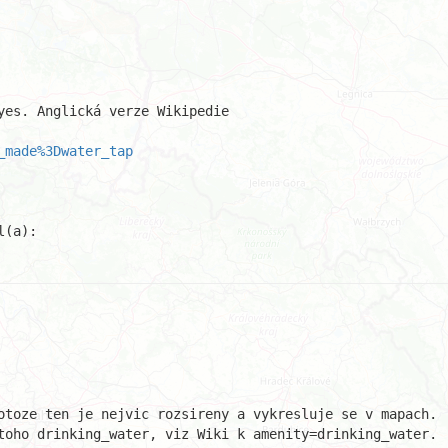
yes. Anglická verze Wikipedie 

_made%3Dwater_tap
otoze ten je nejvic rozsireny a vykresluje se v mapach.

toho drinking_water, viz Wiki k amenity=drinking_water.
