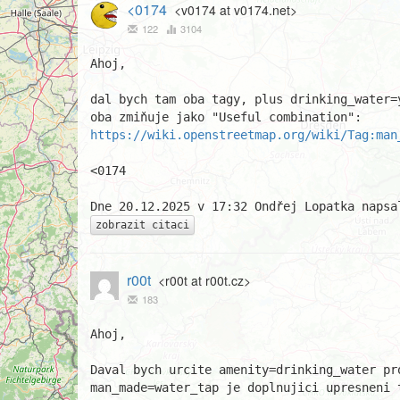
<0174
<v0174 at v0174.net>
122
3104
Ahoj,

dal bych tam oba tagy, plus drinking_water=
https://wiki.openstreetmap.org/wiki/Tag:man
<0174

zobrazit citaci
r00t
<r00t at r00t.cz>
183
Ahoj,

Daval bych urcite amenity=drinking_water pr
man_made=water_tap je doplnujici upresneni 