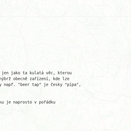
 jen jako ta kulatá věc, kterou 

nýbrž obecně zařízení, kde lze 

y např. "beer tap" je česky "pípa", 

u je naprosto v pořádku
