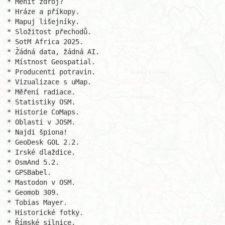
* Měnit zdroj?

* Hráze a příkopy.

* Mapuj lišejníky.

* Složitost přechodů.

* SotM Africa 2025.

* Žádná data, žádná AI.

* Místnost Geospatial.

* Producenti potravin.

* Vizualizace s uMap.

* Měření radiace.

* Statistiky OSM.

* Historie CoMaps.

* Oblasti v JOSM.

* Najdi špiona!

* GeoDesk GOL 2.2.

* Irské dlaždice.

* OsmAnd 5.2.

* GPSBabel.

* Mastodon v OSM.

* Geomob 309.

* Tobias Mayer.

* Historické fotky.

* Římské silnice.
