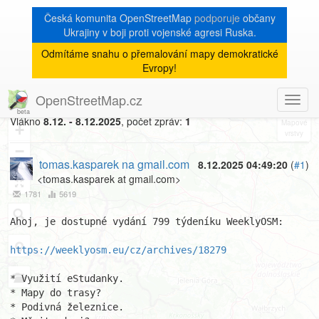
Česká komunita OpenStreetMap
podporuje
občany
Ukrajiny v boji proti vojenské agresi Ruska.
Odmítáme snahu o přemalování mapy demokratické
[Talk-cz]
« zpět na výpis měsíce
|
Evropy!
WeeklyOSM CZ 799
OpenStreetMap.cz
Toggl
8
navig
Vlákno
8.12. - 8.12.2025
, počet zpráv:
1
+
−
tomas.kasparek na gmail.com
8.12.2025 04:49:20
(
#1
)
<tomas.kasparek at gmail.com>
1781
5619
Ahoj, je dostupné vydání 799 týdeníku WeeklyOSM:

https://weeklyosm.eu/cz/archives/18279
* Využití eStudanky.

* Mapy do trasy?

* Podivná železnice.
