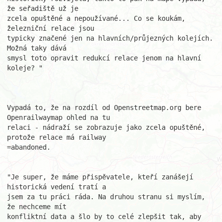
že seřadiště už je 

zcela opuštěné a nepoužívané... Co se koukám, 
železniční relace jsou 

typicky značené jen na hlavních/průjezných kolejích. 
Možná taky dává 

smysl toto opravit redukcí relace jenom na hlavní 
koleje? "

Vypadá to, že na rozdíl od Openstreetmap.org bere 
Openrailwaymap ohled na tu

relaci - nádraží se zobrazuje jako zcela opuštěné, 
protože relace má railway

=abandoned. 

"Je super, že máme přispěvatele, kteří zanášejí 
historická vedení tratí a

jsem za tu práci ráda. Na druhou stranu si myslím, 
že nechceme mít 

konfliktní data a šlo by to celé zlepšit tak, aby 