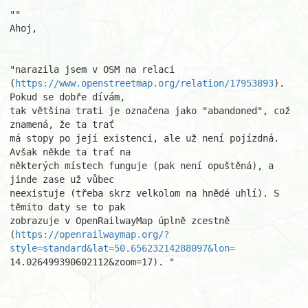
""

Ahoj,

"narazila jsem v OSM na relaci 

(
https://www.openstreetmap.org/relation/17953893
). 
Pokud se dobře dívám, 

tak většina trati je označena jako "abandoned", což 
znamená, že ta trať 

má stopy po její existenci, ale už není pojízdná. 
Avšak někde ta trať na 

některých místech funguje (pak není opuštěná), a 
jinde zase už vůbec 

neexistuje (třeba skrz velkolom na hnědé uhlí). S 
těmito daty se to pak 

zobrazuje v OpenRailwayMap úplně zcestně 

(
https://openrailwaymap.org/?
style=standard&lat=50.65623214288097&lon=
14.026499390602112&zoom=17). "
