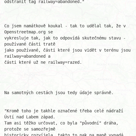
odstranit tag railway=abandoned."

Co jsem namátkově koukal - tak to udělal tak, že v 
Openstreetmap.org se 

vykresluje tak, jak to odpovídá skutečnému stavu - 
používané části tratě 

jako používané, části které jsou vidět v terénu jsou 
railway=abandoned a 

části které už ne railway=razed.

Na samotných cestách jsou tedy údaje správně.

"Kromě toho je takhle označené třeba celé nádraží 
Ústí nad Labem západ.

Tam asi těžko určovat, co byla "původní" dráha, 
protože se samozřejmě 

historicky rozvíjela, takto to pak na mapě vypadá, 