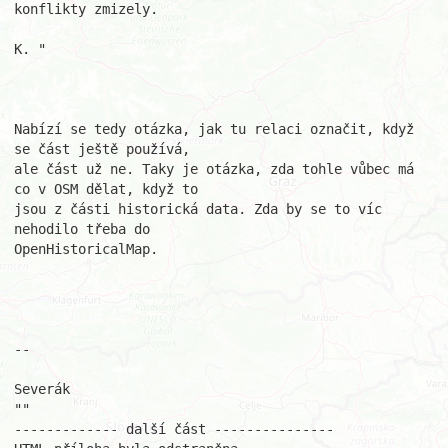
konflikty zmizely. 

K. "

Nabízí se tedy otázka, jak tu relaci označit, když 
se část ještě používá, 

ale část už ne. Taky je otázka, zda tohle vůbec má 
co v OSM dělat, když to 

jsou z části historická data. Zda by se to víc 
nehodilo třeba do 

OpenHistoricalMap.

-- 

Severák 

""

------------- další část ---------------
