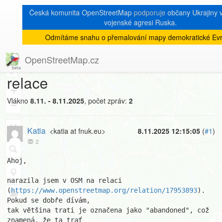
Česká komunita OpenStreetMap
podporuje
občany Ukrajiny v 
vojenské agresi Ruska.
Odmítáme snahu o přemalování mapy demokratické Evr
[Talk-cz]
« zpět na výpis měsíce
|
OpenStreetMap.cz
Konfliktní data železniční
8
relace
+
Vlákno
8.11. - 8.11.2025
, počet zpráv:
2
−
Katia
<katia at fnuk.eu>
8.11.2025 12:15:05
(
#1
)
2
Ahoj,

narazila jsem v OSM na relaci 

(
https://www.openstreetmap.org/relation/17953893
). 
Pokud se dobře dívám, 

tak většina trati je označena jako "abandoned", což 
znamená, že ta trať 
