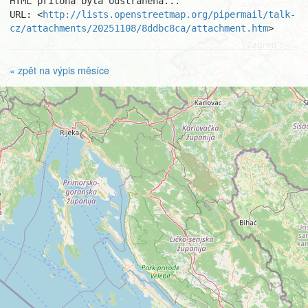
HTML příloha byla odstraněna...

URL: <
http://lists.openstreetmap.org/pipermail/talk-
cz/attachments/20251108/8ddbc8ca/attachment.htm
>
« zpět na výpis měsíce