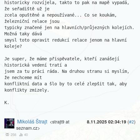
historicky rozvíjela, takto to pak na mapě vypadá, 
že seřadiště už je 

zcela opuštěné a nepoužívané... Co se koukám, 
železniční relace jsou 

typicky značené jen na hlavních/průjezných kolejích. 
Možná taky dává 

smysl toto opravit redukcí relace jenom na hlavní 
koleje?

Je super, že máme přispěvatele, kteří zanášejí 
historická vedení tratí a 

jsem za tu práci ráda. Na druhou stranu si myslím, 
že nechceme mít 

konfliktní data a šlo by to celé zlepšit tak, aby 
konflikty zmizely.

K.
Mikoláš Štrajt
<strajt9 at
8.11.2025 02:34:19
(
#2
)
seznam.cz>
256
40