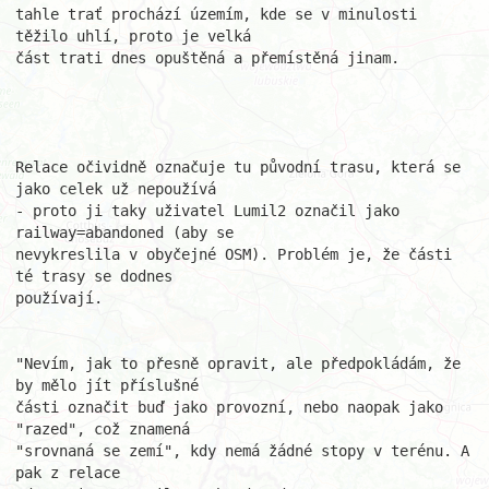
tahle trať prochází územím, kde se v minulosti 
těžilo uhlí, proto je velká 

část trati dnes opuštěná a přemístěná jinam.

Relace očividně označuje tu původní trasu, která se 
jako celek už nepoužívá 

- proto ji taky uživatel Lumil2 označil jako 
railway=abandoned (aby se 

nevykreslila v obyčejné OSM). Problém je, že části 
té trasy se dodnes 

používají.

"Nevím, jak to přesně opravit, ale předpokládám, že 
by mělo jít příslušné

části označit buď jako provozní, nebo naopak jako 
"razed", což znamená 

"srovnaná se zemí", kdy nemá žádné stopy v terénu. A 
pak z relace 
