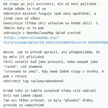
má stopy po její existenci, ale už není pojízdná. 
Avšak někde ta trať na 

některých místech funguje (pak není opuštěná), a 
jinde zase už vůbec 

neexistuje (třeba skrz velkolom na hnědé uhlí). S 
těmito daty se to pak 

zobrazuje v OpenRailwayMap úplně zcestně 

(
https://openrailwaymap.org/?
style=standard&lat=50.65623214288097&lon=14.0264993906
Nevím, jak to přesně opravit, ale předpokládám, že 
by mělo jít příslušné 

části označit buď jako provozní, nebo naopak jako 
"razed", což znamená 

"srovnaná se zemí", kdy nemá žádné stopy v terénu. A 
pak z relace 

odstranit tag railway=abandoned.

Kromě toho je takhle označené třeba celé nádraží 
Ústí nad Labem západ. 

Tam asi těžko určovat, co byla "původní" dráha, 
protože se samozřejmě 
