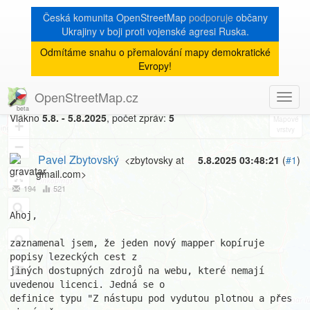
Česká komunita OpenStreetMap
podporuje
občany
Ukrajiny v boji proti vojenské agresi Ruska.
Odmítáme snahu o přemalování mapy demokratické
[Talk-cz]
« zpět na výpis měsíce
|
Evropy!
Dotaz na autorské právo
OpenStreetMap.cz
Toggl
8
navig
Vlákno
5.8. - 5.8.2025
, počet zpráv:
5
+
−
Pavel Zbytovský
<zbytovsky at
5.8.2025 03:48:21
(
#1
)
gmail.com>
194
521
Ahoj,

zaznamenal jsem, že jeden nový mapper kopíruje 
popisy lezeckých cest z

jiných dostupných zdrojů na webu, které nemají 
uvedenou licenci. Jedná se o

definice typu "Z nástupu pod vydutou plotnou a přes 