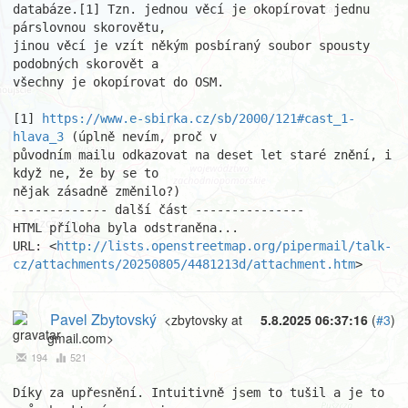
databáze.[1] Tzn. jednou věcí je okopírovat jednu 
párslovnou skorovětu,

jinou věcí je vzít někým posbíraný soubor spousty 
podobných skorovět a

všechny je okopírovat do OSM.

[1] 
https://www.e-sbirka.cz/sb/2000/121#cast_1-
hlava_3
 (úplně nevím, proč v

původním mailu odkazovat na deset let staré znění, i 
když ne, že by se to

nějak zásadně změnilo?)

------------- další část ---------------

HTML příloha byla odstraněna...

URL: <
http://lists.openstreetmap.org/pipermail/talk-
cz/attachments/20250805/4481213d/attachment.htm
>
Pavel Zbytovský
<zbytovsky at
5.8.2025 06:37:16
(
#3
)
gmail.com>
194
521
Díky za upřesnění. Intuitivně jsem to tušil a je to 