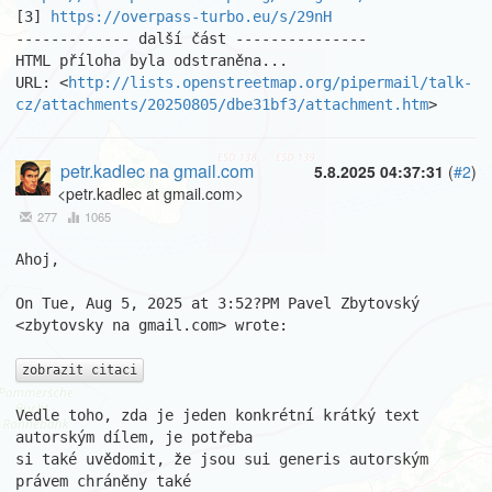
[3] 
https://overpass-turbo.eu/s/29nH
------------- další část ---------------

HTML příloha byla odstraněna...

URL: <
http://lists.openstreetmap.org/pipermail/talk-
cz/attachments/20250805/dbe31bf3/attachment.htm
>
petr.kadlec na gmail.com
5.8.2025 04:37:31
(
#2
)
<petr.kadlec at gmail.com>
277
1065
Ahoj,

On Tue, Aug 5, 2025 at 3:52?PM Pavel Zbytovský 
<zbytovsky na gmail.com> wrote:

zobrazit citaci
Vedle toho, zda je jeden konkrétní krátký text 
autorským dílem, je potřeba

si také uvědomit, že jsou sui generis autorským 
právem chráněny také
