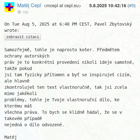
Matěj Cepl
<mcepl at cepl.eu>
5.8.2025 10:42:16
(
#5
)
192
On Tue Aug 5, 2025 at 6:40 PM CEST, Pavel Zbytovský 
zobrazit citaci
Samozřejmě, tohle je naprosto košer. Předmětem 
ochrany autorských

práv je to konkrétní provedení nikoli ideje samotné, 
takže pokud

jsi tam fyzicky přítomen a byť se inspiruješ cizím, 
ale hlavně

zkontroluješ ten text vlastnoručně, tak jsi zcela 
mimo jakékoli

problémy, tohle je Tvoje vlastnoruční dílo, ke 
kterému máš

všechna práva. To bych se klidně hádal, že se v 
takovém případě

nejedná o dílo odvozené.

Matěj
