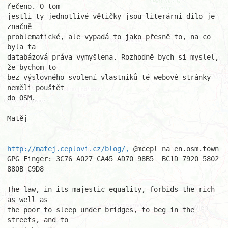
řečeno. O tom

jestli ty jednotlivé větičky jsou literární dílo je 
značně

problematické, ale vypadá to jako přesně to, na co 
byla ta

databázová práva vymyšlena. Rozhodně bych si myslel, 
že bychom to

bez výslovného svolení vlastníků té webové stránky 
neměli pouštět

do OSM.

Matěj

http://matej.ceplovi.cz/blog/,
 @mcepl na en.osm.town

GPG Finger: 3C76 A027 CA45 AD70 98B5  BC1D 7920 5802 
880B C9D8

The law, in its majestic equality, forbids the rich 
as well as

the poor to sleep under bridges, to beg in the 
streets, and to
