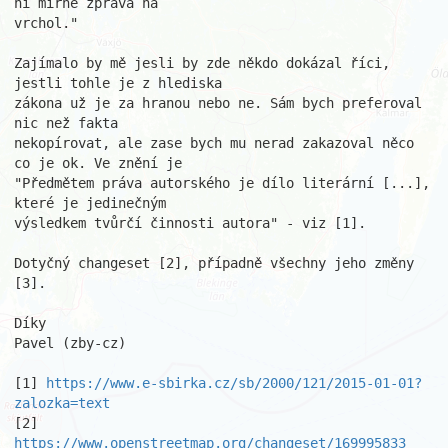
ni mírně zprava na

vrchol."

Zajímalo by mě jesli by zde někdo dokázal říci, 
jestli tohle je z hlediska

zákona už je za hranou nebo ne. Sám bych preferoval 
nic než fakta

nekopírovat, ale zase bych mu nerad zakazoval něco 
co je ok. Ve znění je

"Předmětem práva autorského je dílo literární [...], 
které je jedinečným

výsledkem tvůrčí činnosti autora" - viz [1].

Dotyčný changeset [2], případně všechny jeho změny 
[3].

Díky

Pavel (zby-cz)

[1] 
https://www.e-sbirka.cz/sb/2000/121/2015-01-01?
zalozka=text
[2] 
https://www.openstreetmap.org/changeset/169995833