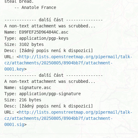
steal bread.

    -- Anatole France

------------- další část ---------------

A non-text attachment was scrubbed...

Name: E09FEF25D96484AC.asc

Type: application/pgp-keys

Size: 3102 bytes

Desc: [žádný popis není k dispozici]

URL: <
http://lists.openstreetmap.org/pipermail/talk-
cz/attachments/20250805/8904bb7f/attachment-
0001.key
>

------------- další část ---------------

A non-text attachment was scrubbed...

Name: signature.asc

Type: application/pgp-signature

Size: 216 bytes

Desc: [žádný popis není k dispozici]

URL: <
http://lists.openstreetmap.org/pipermail/talk-
cz/attachments/20250805/8904bb7f/attachment-
0001.sig
>