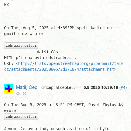
PZ.

On Tue, Aug 5, 2025 at 4:39?PM <petr.kadlec na 
gmail.com> wrote:

zobrazit citaci
------------- další část ---------------

HTML příloha byla odstraněna...

URL: <
http://lists.openstreetmap.org/pipermail/talk-
cz/attachments/20250805/2d371874/attachment.htm
>
Matěj Cepl
<mcepl at cepl.eu>
5.8.2025 10:39:16
(
#4
)
192
On Tue Aug 5, 2025 at 3:51 PM CEST, Pavel Zbytovský 
zobrazit citaci
Jenom, že bych tady odsouhlasil co už tu bylo 