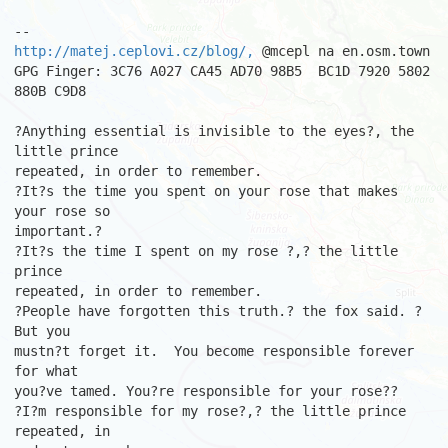
http://matej.ceplovi.cz/blog/,
 @mcepl na en.osm.town

GPG Finger: 3C76 A027 CA45 AD70 98B5  BC1D 7920 5802 
880B C9D8

?Anything essential is invisible to the eyes?, the 
little prince

repeated, in order to remember.

?It?s the time you spent on your rose that makes 
your rose so

important.?

?It?s the time I spent on my rose ?,? the little 
prince

repeated, in order to remember.

?People have forgotten this truth.? the fox said. ?
But you

mustn?t forget it.  You become responsible forever 
for what

you?ve tamed. You?re responsible for your rose??

?I?m responsible for my rose?,? the little prince 
repeated, in
