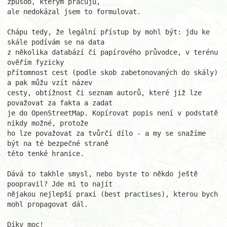
způsob, kterým pracuju,

ale nedokázal jsem to formulovat.

Chápu tedy, že legální přístup by mohl být: jdu ke 
skále podívám se na data

z několika databází či papírového průvodce, v terénu 
ověřím fyzicky

přítomnost cest (podle skob zabetonovaných do skály) 
a pak můžu vzít název

cesty, obtížnost či seznam autorů, které již lze 
považovat za fakta a zadat

je do OpenStreetMap. Kopírovat popis není v podstatě 
nikdy možné, protože

ho lze považovat za tvůrčí dílo - a my se snažíme 
být na té bezpečné straně

této tenké hranice.

Dává to takhle smysl, nebo byste to někdo ještě 
poopravil? Jde mi to najít

nějakou nejlepší praxi (best practises), kterou bych 
mohl propagovat dál.

Díky moc!
