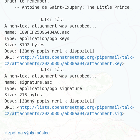
order to remember.

    -- Antoine de Saint-Exupéry: The Little Prince

------------- další část ---------------

A non-text attachment was scrubbed...

Name: E09FEF25D96484AC.asc

Type: application/pgp-keys

Size: 3102 bytes

Desc: [žádný popis není k dispozici]

URL: <
http://lists.openstreetmap.org/pipermail/talk-
cz/attachments/20250805/ab88aa04/attachment.key
>

------------- další část ---------------

A non-text attachment was scrubbed...

Name: signature.asc

Type: application/pgp-signature

Size: 216 bytes

Desc: [žádný popis není k dispozici]

URL: <
http://lists.openstreetmap.org/pipermail/talk-
cz/attachments/20250805/ab88aa04/attachment.sig
>
« zpět na výpis měsíce