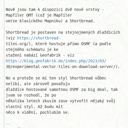
Nově jsou tam k dispozici dvě nové vrstvy - 
MapTiler OMT (což je MapTiler 

verze klasického Mapniku) a Shortbread. 

Shortbread je postaven na stejnojmených dlaždicích 
(viz 
https://shortbread-
tiles.org/), které hostuje přímo OSMF (a podle 
stejného schématu je ke 

stažení nabází Geofabrik - viz 
https://blog.geofabrik.de/index.php/2023/03/
30/experimental-vector-tiles-on-download-server/).

No a protože se mi ten styl Shortbread vůbec 
nelíbí, ale zároveň považuju 

dlaždice hostované samotnou OSMF za big deal, tak 
jsem se rozhodl, že po 

několika letech zkusím zase vytvořit nějaký svůj 
vlastní styl. Až budu mít 

něco k vidění, pochlubím se.

-- 
