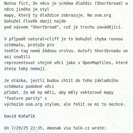
Nutno říct, že něco je schéma dlaždic (Shortbread) a 
něco jiného je styl 

mapy, který ty dlaždice zobrazuje. Na osm.org 
bohužel člověk obojí najde 

pod názvem "Shortbread", což je trochu zavádějící.

V případě natural=cliff je to bohužel chyba rovnou 
schématu, protože pro 

tenhle tag nemá žádnou vrstvu. Autoři Shortbreadu se 
asi snažili 

reprezentovat stejné věci jako v OpenMapTiles, které 
útesy taky nemají.

Je otázka, jestli budou chtít do toho základního 
schématu podobné věci 

přidat. Za mě by měli, aby měly vektorové mapy 
"feature parity" s 

výchozím osm.org stylem, ale řešit se mi to nechce.

David Koňařík
