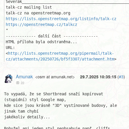
Severák_______________________________________________ 
talk-cz mailing list 

https://lists.openstreetmap.org/listinfo/talk-cz
https://openstreetmap.cz/talkcz
"

------------- další část ---------------

HTML příloha byla odstraněna...

URL: 
<
http://lists.openstreetmap.org/pipermail/talk-
cz/attachments/20250726/bf5f3307/attachment.htm
>
Amunak
<osm at amunak.net>
29.7.2025 10:35:15
(
#3
)
22
To vypadá, že se Shortbread snaží kopírovat 
(stupidní) styl Google map, 

kde sice jsou krásně "3D" vystínované budovy, ale 
jinak tam chybí 

jakékoliv detaily...

Bohužel ani jeden styl neobsahuje např. cliffs.
