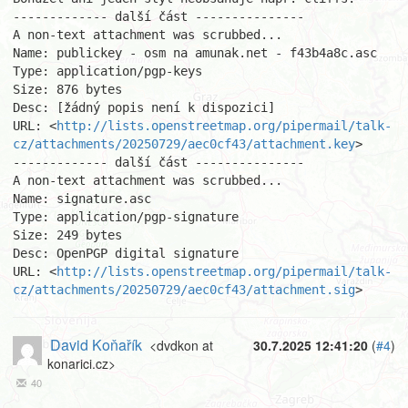
------------- další část ---------------

A non-text attachment was scrubbed...

Name: publickey - osm na amunak.net - f43b4a8c.asc

Type: application/pgp-keys

Size: 876 bytes

Desc: [žádný popis není k dispozici]

URL: <
http://lists.openstreetmap.org/pipermail/talk-
cz/attachments/20250729/aec0cf43/attachment.key
>

------------- další část ---------------

A non-text attachment was scrubbed...

Name: signature.asc

Type: application/pgp-signature

Size: 249 bytes

Desc: OpenPGP digital signature

URL: <
http://lists.openstreetmap.org/pipermail/talk-
cz/attachments/20250729/aec0cf43/attachment.sig
>
David Koňařík
<dvdkon at
30.7.2025 12:41:20
(
#4
)
konarici.cz>
40