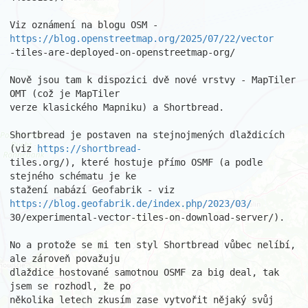
Viz oznámení na blogu OSM - 
https://blog.openstreetmap.org/2025/07/22/vector
-tiles-are-deployed-on-openstreetmap-org/

Nově jsou tam k dispozici dvě nové vrstvy - MapTiler 
OMT (což je MapTiler 

verze klasického Mapniku) a Shortbread. 

Shortbread je postaven na stejnojmených dlaždicích 
(viz 
https://shortbread-
tiles.org/), které hostuje přímo OSMF (a podle 
stejného schématu je ke 

stažení nabází Geofabrik - viz 
https://blog.geofabrik.de/index.php/2023/03/
30/experimental-vector-tiles-on-download-server/).

No a protože se mi ten styl Shortbread vůbec nelíbí, 
ale zároveň považuju 

dlaždice hostované samotnou OSMF za big deal, tak 
jsem se rozhodl, že po 

několika letech zkusím zase vytvořit nějaký svůj 