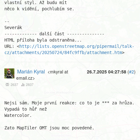
vlastní styl. Až budu mít 

něco k vidění, pochlubím se.

-- 

Severák

------------- další část ---------------

HTML příloha byla odstraněna...

URL: <
http://lists.openstreetmap.org/pipermail/talk-
cz/attachments/20250724/84fc9ffb/attachment.htm
>
Marián Kyral
<mkyral at
26.7.2025 04:27:58
(
#2
)
email.cz>
2637
2837
Nejsi sám. Moje první reakce: co to je *** za hrůza. 
Vypadá to hůř než 

Watercolor.

Zato MapTiler OMT jsou moc povedené.
