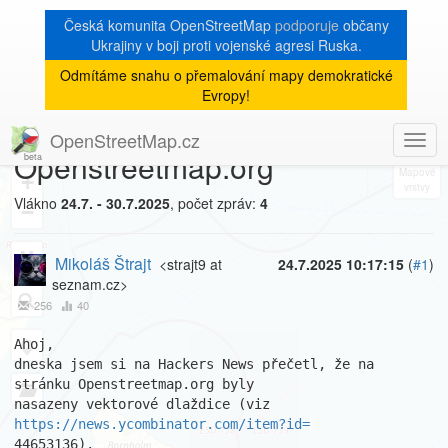
Česká komunita OpenStreetMap
podporuje
občany
Ukrajiny v boji proti vojenské agresi Ruska.
Odmítáme snahu o přemalování mapy demokratické
[Talk-cz]
« zpět na výpis měsíce
|
Evropy!
Vektorové dlaždice na
OpenStreetMap.cz
Togg
8
Openstreetmap.org
navig
+
Vlákno
24.7. - 30.7.2025
, počet zpráv:
4
−
Mikoláš Štrajt
<strajt9 at
24.7.2025 10:17:15
(
#1
)
seznam.cz>
256
40
Ahoj,

dneska jsem si na Hackers News přečetl, že na 
stránku Openstreetmap.org byly

nasazeny vektorové dlaždice (viz 
https://news.ycombinator.com/item?id=
44653136).
