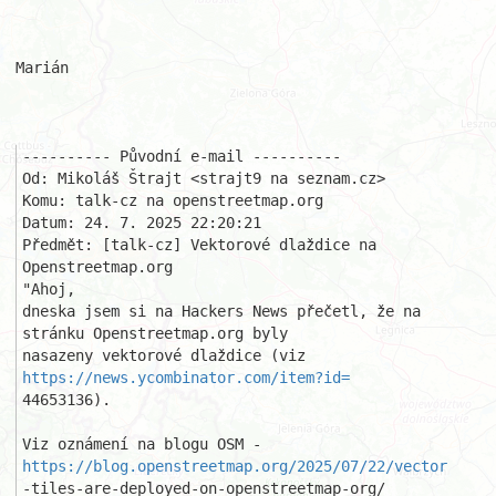
Marián

---------- Původní e-mail ----------

Od: Mikoláš Štrajt <strajt9 na seznam.cz>

Komu: talk-cz na openstreetmap.org

Datum: 24. 7. 2025 22:20:21

Předmět: [talk-cz] Vektorové dlaždice na 
Openstreetmap.org

"Ahoj,

dneska jsem si na Hackers News přečetl, že na 
stránku Openstreetmap.org byly

nasazeny vektorové dlaždice (viz 
https://news.ycombinator.com/item?id=
44653136).

Viz oznámení na blogu OSM - 
https://blog.openstreetmap.org/2025/07/22/vector
-tiles-are-deployed-on-openstreetmap-org/
