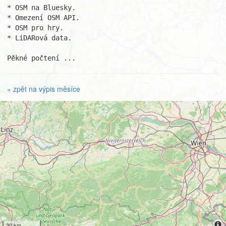
* OSM na Bluesky.

* Omezení OSM API.

* OSM pro hry.

* LiDARová data.

Pěkné počtení ...
« zpět na výpis měsíce
30 km