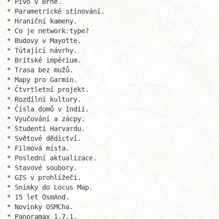
* Pivo v Brně.

* Parametrické stínování.

* Hraniční kameny.

* Co je network:type?

* Budovy v Mayotte.

* Tútající návrhy.

* Britské impérium.

* Trasa bez mužů.

* Mapy pro Garmin.

* Čtvrtletní projekt.

* Rozdílní kultury.

* Čísla domů v Indii.

* Vyučování a zácpy.

* Studenti Harvardu.

* Světové dědictví.

* Filmová místa.

* Poslední aktualizace.

* Stavové soubory.

* GIS v prohlížeči.

* Snímky do Locus Map.

* 15 let OsmAnd.

* Novinky OSMCha.

* Panoramax 1.7.1.
