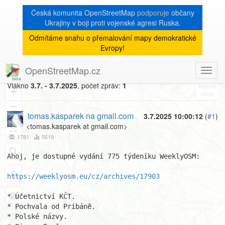
Česká komunita OpenStreetMap
podporuje
občany
Ukrajiny v boji proti vojenské agresi Ruska.
Odmítáme snahu o přemalování mapy demokratické
[Talk-cz]
« zpět na výpis měsíce
|
Evropy!
WeeklyOSM CZ 775
OpenStreetMap.cz
Toggl
8
navig
Vlákno
3.7. - 3.7.2025
, počet zpráv:
1
+
−
tomas.kasparek na gmail.com
3.7.2025 10:00:12
(
#1
)
<tomas.kasparek at gmail.com>
1781
5619
Ahoj, je dostupné vydání 775 týdeníku WeeklyOSM:

https://weeklyosm.eu/cz/archives/17903
* Účetnictví KČT.

* Pochvala od Pribáně.

* Polské názvy.
