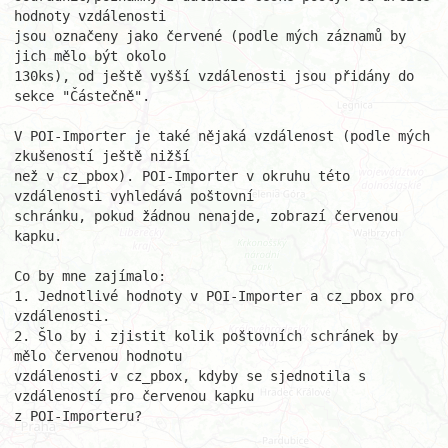
hodnoty vzdálenosti

jsou označeny jako červené (podle mých záznamů by 
jich mělo být okolo

130ks), od ještě vyšší vzdálenosti jsou přidány do 
sekce "Částečně".

V POI-Importer je také nějaká vzdálenost (podle mých 
zkušeností ještě nižší

než v cz_pbox). POI-Importer v okruhu této 
vzdálenosti vyhledává poštovní

schránku, pokud žádnou nenajde, zobrazí červenou 
kapku.

Co by mne zajímalo:

1. Jednotlivé hodnoty v POI-Importer a cz_pbox pro 
vzdálenosti.

2. Šlo by i zjistit kolik poštovních schránek by 
mělo červenou hodnotu

vzdálenosti v cz_pbox, kdyby se sjednotila s 
vzdáleností pro červenou kapku

z POI-Importeru?
