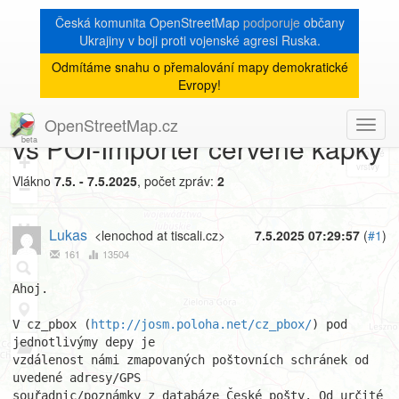
Česká komunita OpenStreetMap
podporuje
občany
Ukrajiny v boji proti vojenské agresi Ruska.
Odmítáme snahu o přemalování mapy demokratické
[Talk-cz]
« zpět na výpis měsíce
|
Evropy!
cz_pbox červené vzdálenosti
OpenStreetMap.cz
Toggl
8
vs POI-Importér červené kapky
navig
+
Vlákno
7.5. - 7.5.2025
, počet zpráv:
2
−
Lukas
<lenochod at tiscali.cz>
7.5.2025 07:29:57
(
#1
)
161
13504
Ahoj.

V cz_pbox (
http://josm.poloha.net/cz_pbox/
) pod 
jednotlivýmy depy je

vzdálenost námi zmapovaných poštovních schránek od 
uvedené adresy/GPS

souřadnic/poznámky z databáze České pošty. Od určité 