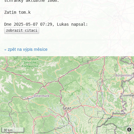
schranky aktualne 100m.

Zatim tom.k

zobrazit citaci
« zpět na výpis měsíce
30 km