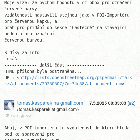
Moje vize: že bychom hodnotu v cz_pbox pro označení 
červené barvy

vzdálenosti nastavili stejnou jako v POI-Importéru 
pro červenou kapku, a

práh pro přidání do sekce "Částečně" na stávající 
hodnotu pro označení

červenou barvou.

S díky za info

Lukáš

------------- další část ---------------

HTML příloha byla odstraněna...

URL: <
http://lists.openstreetmap.org/pipermail/talk-
cz/attachments/20250507/7dc34c58/attachment.htm
>
tomas.kasparek na gmail.com
7.5.2025 08:33:03
(
#2
)
<tomas.kasparek at gmail.com>
1781
5619
Ahoj, v POI importeru je vzdalenost do ktere hleda 
bod ke sparovani pro 
