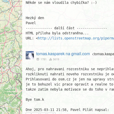
Někde se nám vloudila chybička? :-)

Hezký den

Pavel

------------- další část ---------------

HTML příloha byla odstraněna...

URL: <
http://lists.openstreetmap.org/piperm
tomas.kasparek na gmail.com
<tomas.kaspa
1781
5619
Ahoj, pro nahravani rozcestniku se neprihlas
rozkliknuti nahrati noveho rozcestniku je o
Prihlasovani do osm.cz je jen na upravy str
je to bohuzel vic prace opravit a realne to
takze zatim nebyla motivace se do toho v ra
Bye tom.k
