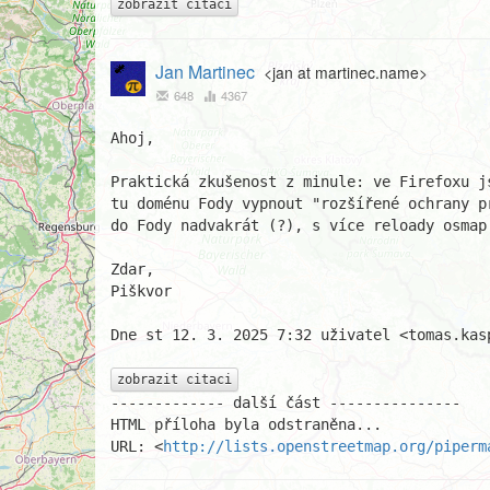
zobrazit citaci
Jan Martinec
<jan at martinec.name>
648
4367
Ahoj,

Praktická zkušenost z minule: ve Firefoxu j
tu doménu Fody vypnout "rozšířené ochrany p
do Fody nadvakrát (?), s více reloady osmap
Zdar,

Piškvor

Dne st 12. 3. 2025 7:32 uživatel <tomas.kas
zobrazit citaci
------------- další část ---------------

HTML příloha byla odstraněna...

URL: <
http://lists.openstreetmap.org/piperm