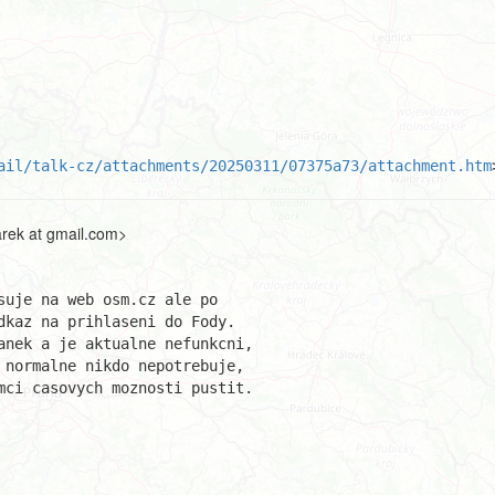
ail/talk-cz/attachments/20250311/07375a73/attachment.htm
rek at gmail.com>
uje na web osm.cz ale po 

dkaz na prihlaseni do Fody. 

anek a je aktualne nefunkcni, 

 normalne nikdo nepotrebuje, 

mci casovych moznosti pustit.
