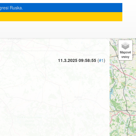
gresi Ruska.
« zpět na výpis měsíce
|
11.3.2025 09:58:55
(
#1
)