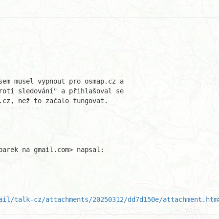
sem musel vypnout pro osmap.cz a

roti sledování" a přihlašoval se

.cz, než to začalo fungovat.

parek na gmail.com> napsal:

ail/talk-cz/attachments/20250312/dd7d150e/attachment.htm