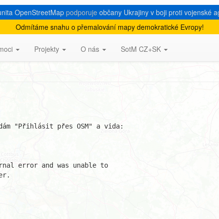
nita OpenStreetMap
podporuje
občany Ukrajiny v boji proti vojenské a
Odmítáme snahu o přemalování mapy demokratické Evropy!
 openstreetmap.cz
moci
Projekty
O nás
SotM CZ+SK
dám "Přihlásit přes OSM" a vida:

rnal error and was unable to

r.
