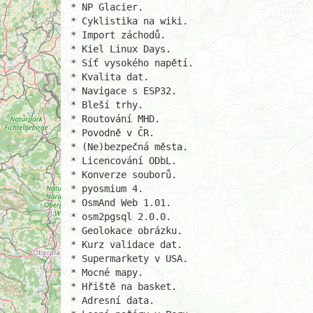
* NP Glacier.

* Cyklistika na wiki.

* Import záchodů.

* Kiel Linux Days.

* Síť vysokého napětí.

* Kvalita dat.

* Navigace s ESP32.

* Bleší trhy.

* Routování MHD.

* Povodně v ČR.

* (Ne)bezpečná města.

* Licencování ODbL.

* Konverze souborů.

* pyosmium 4.

* OsmAnd Web 1.01.

* osm2pgsql 2.0.0.

* Geolokace obrázku.

* Kurz validace dat.

* Supermarkety v USA.

* Mocné mapy.

* Hřiště na basket.

* Adresní data.
