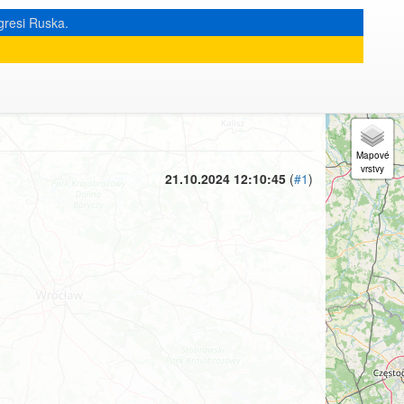
gresi Ruska.
« zpět na výpis měsíce
|
21.10.2024 12:10:45
(
#1
)