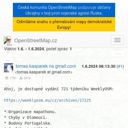
Česká komunita OpenStreetMap
podporuje
občany
Ukrajiny v boji proti vojenské agresi Ruska.
Odmítáme snahu o přemalování mapy demokratické
[Talk-cz]
« zpět na výpis měsíce
|
Evropy!
WeeklyOSM CZ 721
OpenStreetMap.cz
Toggl
8
navig
Vlákno
1.6. - 1.6.2024
, počet zpráv:
1
+
−
tomas.kasparek na gmail.com
1.6.2024 08:13:30
(
#1
)
<tomas.kasparek at gmail.com>
1781
5619
Ahoj, je dostupné vydání 721 týdeníku WeeklyOSM:

https://weeklyosm.eu/cz/archives/17225
* Organizace mapathonu.

* Chyby v Olomouci.

* Budovy Portugalska.
