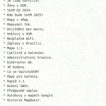
* Je libo tortillu?

* Ženy v OSM.

* SotM EU 2024.

* Kde bude SotM 2025?

* Mapy s uMap.

* Mapování řek.

* Dojíždění bez mostu.

* Vektory v OSM.

* Bezplatná WiFi.

* Záplavy v Brazílii.

* Mapa 1:1.

* Cyklisté a Valonsko.

* Administrativní hranice.

* bikerouter.de.

* 3D budovy.

* Co se Switch2OSM?

* Mapy pro Garminy.

* RapiD 2.3.

* Rušení GNSS.

* Předpověď záplav.

* Autobusy v mapách Google.

* Historie MapQuest.
