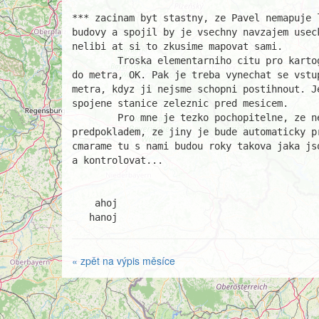
*** zacinam byt stastny, ze Pavel nemapuje 
budovy a spojil by je vsechny navzajem usec
nelibi at si to zkusime mapovat sami.

	Troska elementarniho citu pro kartografii by neskodila: mapujeme vstupy 

do metra, OK. Pak je treba vynechat se vstu
metra, kdyz ji nejsme schopni postihnout. Je
spojene stanice zeleznic pred mesicem.

	Pro mne je tezko pochopitelne, ze nekdo vytvari chybna data s 

predpokladem, ze jiny je bude automaticky pr
cmarame tu s nami budou roky takova jaka js
a kontrolovat...

    ahoj

   hanoj
« zpět na výpis měsíce