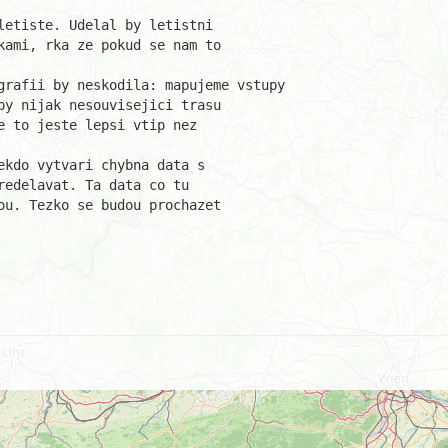
letiste. Udelal by letistni 

kami, rka ze pokud se nam to 

py nijak nesouvisejici trasu 

 to jeste lepsi vtip nez 

edelavat. Ta data co tu 

ou. Tezko se budou prochazet 
