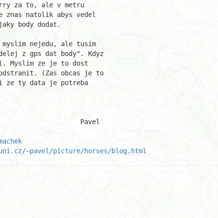
ry za to, ale v metru

 znas natolik abys vedel

aky body dodat.

myslim nejedu, ale tusim

delej z gps dat body". Kdyz

. Myslim ze je to dost

odstranit. (Zas obcas je to

 ze ty data je potreba

avel

machek
uni.cz/~pavel/picture/horses/blog.html