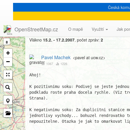
Česká komu
[Talk-cz] Openstreetmap: 
OpenStreetMap.cz
O mapě
Využití
Jak po
Vlákno
15.2. - 17.2.2007
, počet zpráv:
2
8
+
Pavel Machek
<pavel at ucw.cz>
−
1067
1226
Ahoj!

K pozitivnimu soku: Podivej se jeste jednou,
podkladu roste praha docela rychle. (Viz tre
Strana).

K negativnimu soku: Za duplicitni stanice m
jednotlivy vychody... bohuzel rendrovatko to
nepouzitelne. Otazka je jak to omarkovat lip