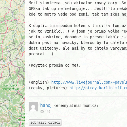
Mezi stanicema jsou aktualne rovny cary. Sor
GPSka tak uplne nefunguje... Jestli to nekde
kde to metro vede pod zemi, tak tam zkus nej
K duplicitnim bodum kolem silnic: (v tom uz 
jak to vzniklo...) v josm je primo volba "u
se to zaskrtne, dopadne to presne takhle :-(
dobra past na novacky, kterou by to chtelo 
dost uzitecny, ale asi by to chtelo varovani
prebrat...)

(Kdyztak prosim cc me).

								P
-- 

(english) 
http://www.livejournal.com/~pavel
(cesky, pictures) 
http://atrey.karlin.mff.c
hanoj
<enemy at mail.muni.cz>
115
zobrazit citaci