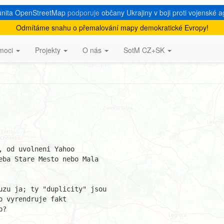
nita OpenStreetMap
podporuje
občany Ukrajiny v boji proti vojenské a
Odmítáme snahu o přemalování mapy demokratické Evropy!
konzistence dat
moci
Projekty
O nás
SotM CZ+SK
 od uvolneni Yahoo

ba Stare Mesto nebo Mala

uzu ja; ty "duplicity" jsou

 vyrendruje fakt

?
