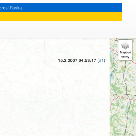
gresi Ruska.
« zpět na výpis měsíce
|
15.2.2007 04:53:17
(
#1
)