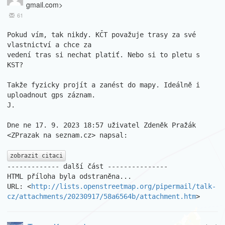
gmail.com>
61
Pokud vím, tak nikdy. KČT považuje trasy za své 
vlastnictví a chce za

vedení tras si nechat platiť. Nebo si to pletu s 
KST?

Takže fyzicky projít a zanést do mapy. Ideálně i 
uploadnout gps záznam.

J.

Dne ne 17. 9. 2023 18:57 uživatel Zdeněk Pražák 
<ZPrazak na seznam.cz> napsal:

zobrazit citaci
------------- další část ---------------

HTML příloha byla odstraněna...

URL: <
http://lists.openstreetmap.org/pipermail/talk-
cz/attachments/20230917/58a6564b/attachment.htm
>