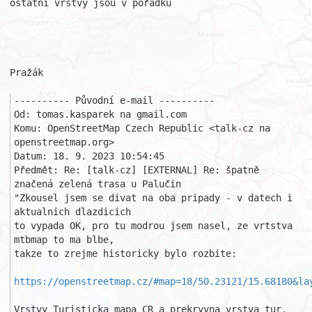
ostatní vrstvy jsou v pořádku

Pražák

---------- Původní e-mail ----------

Od: tomas.kasparek na gmail.com

Komu: OpenStreetMap Czech Republic <talk-cz na 
openstreetmap.org>

Datum: 18. 9. 2023 10:54:45

Předmět: Re: [talk-cz] [EXTERNAL] Re: špatně 
značená zelená trasa u Palučin

"Zkousel jsem se divat na oba pripady - v datech i 
aktualnich dlazdicich 

to vypada OK, pro tu modrou jsem nasel, ze vrtstva 
mtbmap to ma blbe, 

takze to zrejme historicky bylo rozbite:

https://openstreetmap.cz/#map=18/50.23121/15.68180&la
Vrstvy Turisticka mapa CR a prekryvna vrstva tur. 