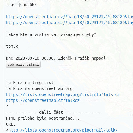
tras jsou OK:

https://openstreetmap.cz/#map=18/50.23121/15.68180&la
https://openstreetmap.cz/#map=18/50.23121/15.68180&la
Takze ktera vrstva vam vykazuje chyby?

tom.k

zobrazit citaci
_______________________________________________

talk-cz mailing list

https://lists.openstreetmap.org/listinfo/talk-cz
https://openstreetmap.cz/talkcz
"

------------- další část ---------------

HTML příloha byla odstraněna...

URL: 
<
http://lists.openstreetmap.org/pipermail/talk-