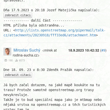
spravoval).

zobrazit citaci
------------- další část ---------------

HTML příloha byla odstraněna...

URL: <
http://lists.openstreetmap.org/pipermail/talk-
cz/attachments/20230918/fff33ed6/attachment.htm
>
Miroslav Suchý
<mirek at
18.9.2023 10:42:32
(
#9
)
rodina-sucha.cz>
190
6573
zobrazit citaci
Já bych začal dotazem, na jaké mapě koukáte na tu 
trasu? Protože samotné openstreetmap.org trasy 
nevykresluje.

Takže je to bud speciální mapa jako je mtbmap nebo 
nějaká vrstva na openstreemap.cz a těch turistických 
vrstev tam je 
