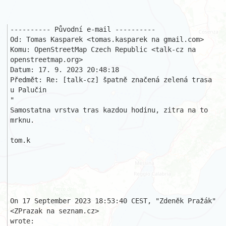
---------- Původní e-mail ----------

Od: Tomas Kasparek <tomas.kasparek na gmail.com>

Komu: OpenStreetMap Czech Republic <talk-cz na 
openstreetmap.org>

Datum: 17. 9. 2023 20:48:18

Předmět: Re: [talk-cz] špatně značená zelená trasa 
u Palučin

"

Samostatna vrstva tras kazdou hodinu, zitra na to 
mrknu.

tom.k

On 17 September 2023 18:53:40 CEST, "Zdeněk Pražák" 
<ZPrazak na seznam.cz> 

wrote:
