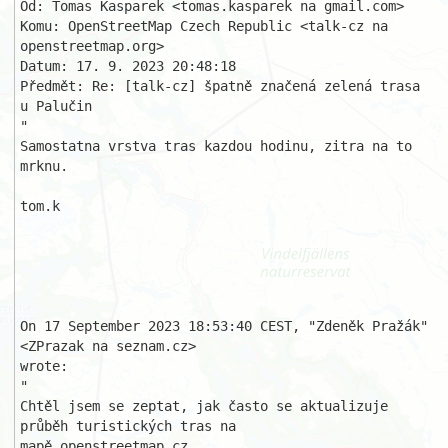
Od: Tomas Kasparek <tomas.kasparek na gmail.com>

Komu: OpenStreetMap Czech Republic <talk-cz na 
openstreetmap.org>

Datum: 17. 9. 2023 20:48:18

Předmět: Re: [talk-cz] špatně značená zelená trasa 
u Palučin

"

Samostatna vrstva tras kazdou hodinu, zitra na to 
mrknu.

tom.k

On 17 September 2023 18:53:40 CEST, "Zdeněk Pražák" 
<ZPrazak na seznam.cz> 

wrote:

" 

Chtěl jsem se zeptat, jak často se aktualizuje 
průběh turistických tras na 

mapě openstreetmap.cz
