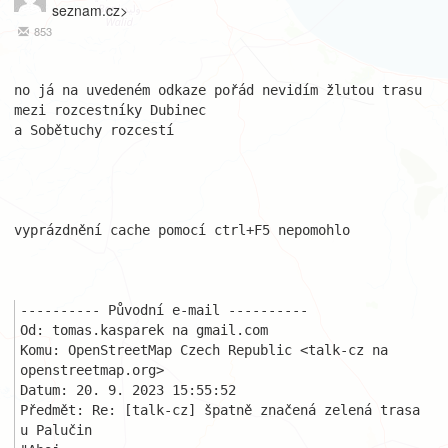
seznam.cz>
853
no já na uvedeném odkaze pořád nevidím žlutou trasu 
mezi rozcestníky Dubinec

a Sobětuchy rozcestí

vyprázdnění cache pomocí ctrl+F5 nepomohlo

---------- Původní e-mail ----------

Od: tomas.kasparek na gmail.com

Komu: OpenStreetMap Czech Republic <talk-cz na 
openstreetmap.org>

Datum: 20. 9. 2023 15:55:52

Předmět: Re: [talk-cz] špatně značená zelená trasa 
u Palučin
