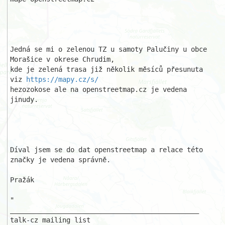
Jedná se mi o zelenou TZ u samoty Palučiny u obce 
Morašice v okrese Chrudim,

kde je zelená trasa již několik měsíců přesunuta 
viz 
https://mapy.cz/s/
hezozokose ale na openstreetmap.cz je vedena 
jinudy.

Díval jsem se do dat openstreetmap a relace této 
značky je vedena správně.

Pražák

"

_______________________________________________ 

talk-cz mailing list 
