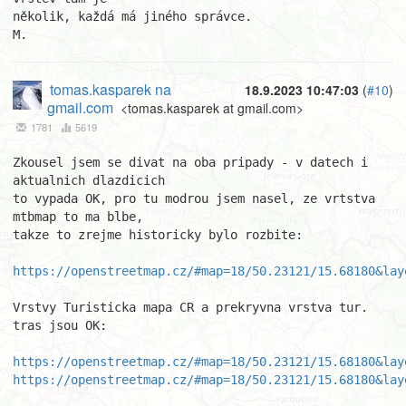
několik, každá má jiného správce.

M.
tomas.kasparek na
18.9.2023 10:47:03
(
#10
)
gmail.com
<tomas.kasparek at gmail.com>
1781
5619
Zkousel jsem se divat na oba pripady - v datech i 
aktualnich dlazdicich 

to vypada OK, pro tu modrou jsem nasel, ze vrtstva 
mtbmap to ma blbe, 

takze to zrejme historicky bylo rozbite:

https://openstreetmap.cz/#map=18/50.23121/15.68180&lay
Vrstvy Turisticka mapa CR a prekryvna vrstva tur. 
tras jsou OK:

https://openstreetmap.cz/#map=18/50.23121/15.68180&lay
https://openstreetmap.cz/#map=18/50.23121/15.68180&lay