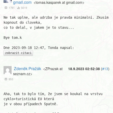
gmail.com
<tomas.kasparek at gmail.com>
1781
5619
Ne tak uplne, ale udrzba je pravda minimalni. Zkusim 
kopnout do cloveka, 

co to delal, v jakem je to stavu...

Bye tom.k

zobrazit citaci
Zdeněk Pražák
<ZPrazak at
18.9.2023 02:52:38
(
#13
)
seznam.cz>
853
Aha, tak to bylo tím, že jsem se koukal na vrstvu 
cyklo+turistická EU která 

je v obou případech špatně.
