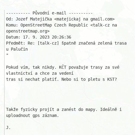
---------- Původní e-mail ----------

Od: Jozef Matejička <matejickaj na gmail.com>

Komu: OpenStreetMap Czech Republic <talk-cz na 
openstreetmap.org>

Datum: 17. 9. 2023 20:26:36

Předmět: Re: [talk-cz] špatně značená zelená trasa 
u Palučin

"

Pokud vím, tak nikdy. KČT považuje trasy za své 
vlastnictví a chce za vedení

tras si nechat platiť. Nebo si to pletu s KST? 

Takže fyzicky projít a zanést do mapy. Ideálně i 
uploadnout gps záznam. 

J. 
