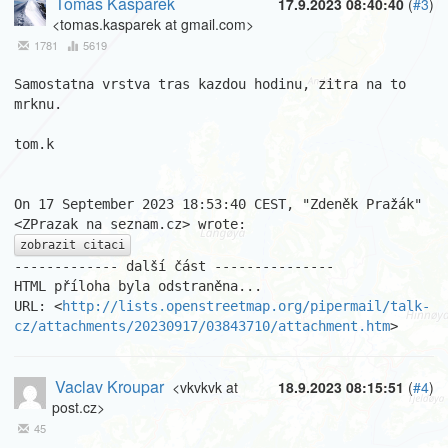
Tomas Kasparek
17.9.2023 08:40:40
(
#3
)
<tomas.kasparek at gmail.com>
1781
5619
Samostatna vrstva tras kazdou hodinu, zitra na to 
mrknu.

tom.k

On 17 September 2023 18:53:40 CEST, "Zdeněk Pražák" 
zobrazit citaci
------------- další část ---------------

HTML příloha byla odstraněna...

URL: <
http://lists.openstreetmap.org/pipermail/talk-
cz/attachments/20230917/03843710/attachment.htm
>
Vaclav Kroupar
<vkvkvk at
18.9.2023 08:15:51
(
#4
)
post.cz>
45