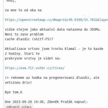
"Ahoj, 

za mne to od oka na 

https://openstreetmap.cz/#map=14/49.9199/15.7832&laye
vidim stejne jako aktualni data natazena do JOSMu. 
Neni to zase problem 

cache dlazdic (shitf-F5)? 

Aktualizace vrtsev jsem trochu klamal - je to kazde 
2 hodiny. Stari te 

prekryvne vrstvy je videt na: 

https://osm.fit.vutbr.cz/tirex/
(+ rekneme az hodka na pregenerovani dlazdic, ale 
vetsinou driv) 

Bye tom.k 

zobrazit citaci