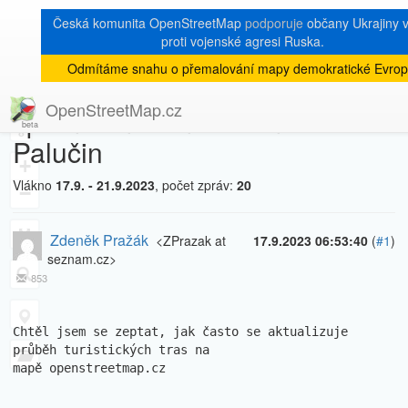
Česká komunita OpenStreetMap
podporuje
občany Ukrajiny v
proti vojenské agresi Ruska.
Odmítáme snahu o přemalování mapy demokratické Evrop
[Talk-cz]
« zpět na výpis měsíce
|
OpenStreetMap.cz
špatně značená zelená trasa u
8
Palučin
+
Vlákno
17.9. - 21.9.2023
, počet zpráv:
20
−
Zdeněk Pražák
<ZPrazak at
17.9.2023 06:53:40
(
#1
)
seznam.cz>
853
Chtěl jsem se zeptat, jak často se aktualizuje 
průběh turistických tras na 

mapě openstreetmap.cz
