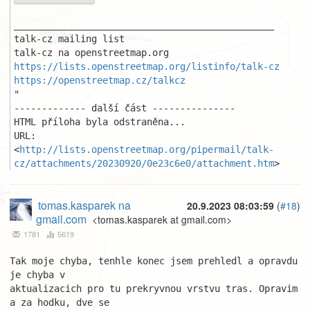
_______________________________________________ 

talk-cz mailing list 

https://lists.openstreetmap.org/listinfo/talk-cz
https://openstreetmap.cz/talkcz
"

------------- další část ---------------

HTML příloha byla odstraněna...

URL: 
<
http://lists.openstreetmap.org/pipermail/talk-
cz/attachments/20230920/0e23c6e0/attachment.htm
>
tomas.kasparek na
20.9.2023 08:03:59
(
#18
)
gmail.com
<tomas.kasparek at gmail.com>
1781
5619
Tak moje chyba, tenhle konec jsem prehledl a opravdu 
je chyba v 

aktualizacich pro tu prekryvnou vrstvu tras. Opravim 
a za hodku, dve se 
