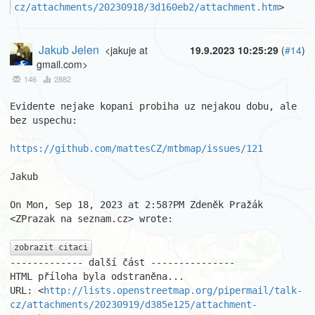
cz/attachments/20230918/3d160eb2/attachment.htm
>
Jakub Jelen
<jakuje at
19.9.2023 10:25:29
(
#14
)
gmail.com>
146
2882
Evidente nejake kopani probiha uz nejakou dobu, ale 
bez uspechu:

https://github.com/mattesCZ/mtbmap/issues/121
Jakub

On Mon, Sep 18, 2023 at 2:58?PM Zdeněk Pražák 
<ZPrazak na seznam.cz> wrote:

zobrazit citaci
------------- další část ---------------

HTML příloha byla odstraněna...

URL: <
http://lists.openstreetmap.org/pipermail/talk-
cz/attachments/20230919/d385e125/attachment-