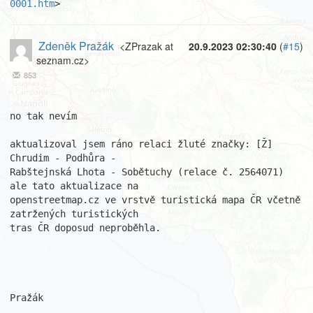
0001.htm
>
Zdeněk Pražák
<ZPrazak at
20.9.2023 02:30:40
(
#15
)
seznam.cz>
853
no tak nevím

aktualizoval jsem ráno relaci žluté značky: [Ž] 
Chrudim - Podhůra - 

Rabštejnská Lhota - Sobětuchy (relace č. 2564071) 
ale tato aktualizace na 

openstreetmap.cz ve vrstvě turistická mapa ČR včetně 
zatržených turistických

tras ČR doposud neproběhla.

Pražák
