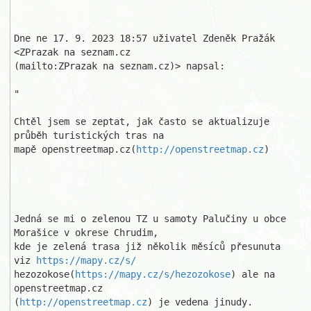
Dne ne 17. 9. 2023 18:57 uživatel Zdeněk Pražák 
<ZPrazak na seznam.cz

(mailto:ZPrazak na seznam.cz)> napsal:

"

Chtěl jsem se zeptat, jak často se aktualizuje 
průběh turistických tras na 

mapě openstreetmap.cz(
http://openstreetmap.cz
)

Jedná se mi o zelenou TZ u samoty Palučiny u obce 
Morašice v okrese Chrudim,

kde je zelená trasa již několik měsíců přesunuta 
viz 
https://mapy.cz/s/
hezozokose(
https://mapy.cz/s/hezozokose
) ale na 
openstreetmap.cz

(
http://openstreetmap.cz
) je vedena jinudy.
