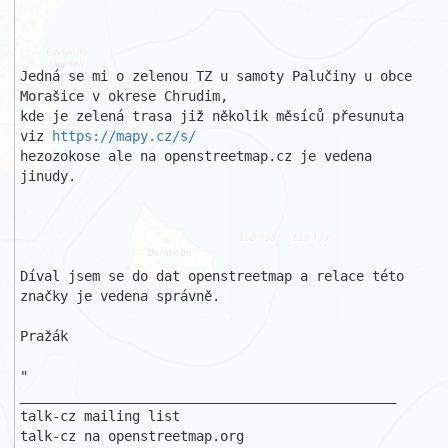
Jedná se mi o zelenou TZ u samoty Palučiny u obce 
Morašice v okrese Chrudim,

kde je zelená trasa již několik měsíců přesunuta 
viz 
https://mapy.cz/s/
hezozokose ale na openstreetmap.cz je vedena 
jinudy.

Díval jsem se do dat openstreetmap a relace této 
značky je vedena správně.

Pražák

"

_______________________________________________

talk-cz mailing list
