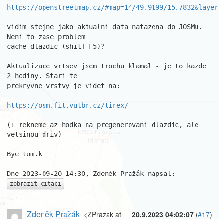
https://openstreetmap.cz/#map=14/49.9199/15.7832&layer
vidim stejne jako aktualni data natazena do JOSMu. 
Neni to zase problem 

cache dlazdic (shitf-F5)?

Aktualizace vrtsev jsem trochu klamal - je to kazde 
2 hodiny. Stari te 

prekryvne vrstvy je videt na:

https://osm.fit.vutbr.cz/tirex/
(+ rekneme az hodka na pregenerovani dlazdic, ale 
vetsinou driv)

Bye tom.k

zobrazit citaci
Zdeněk Pražák
<ZPrazak at
20.9.2023 04:02:07
(
#17
)