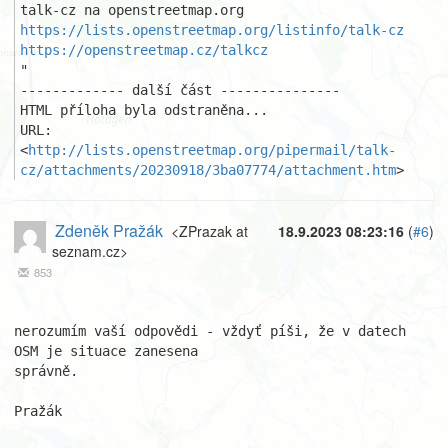
https://lists.openstreetmap.org/listinfo/talk-cz
https://openstreetmap.cz/talkcz
"

------------- další část ---------------

HTML příloha byla odstraněna...

URL: 
<
http://lists.openstreetmap.org/pipermail/talk-
cz/attachments/20230918/3ba07774/attachment.htm
>
Zdeněk Pražák
<ZPrazak at
18.9.2023 08:23:16
(
#6
)
seznam.cz>
853
nerozumím vaší odpovědi - vždyť píši, že v datech 
OSM je situace zanesena 

správně.

Pražák
