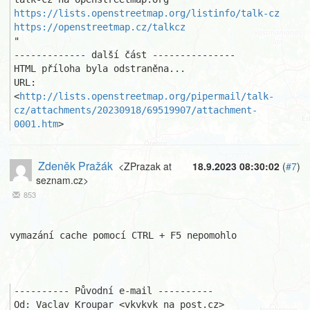
https://lists.openstreetmap.org/listinfo/talk-cz
https://openstreetmap.cz/talkcz
"

------------- další část ---------------

HTML příloha byla odstraněna...

URL: 
<
http://lists.openstreetmap.org/pipermail/talk-
cz/attachments/20230918/69519907/attachment-
0001.htm
>
Zdeněk Pražák
<ZPrazak at
18.9.2023 08:30:02
(
#7
)
seznam.cz>
853
vymazání cache pomocí CTRL + F5 nepomohlo

---------- Původní e-mail ----------

Od: Vaclav Kroupar <vkvkvk na post.cz>
