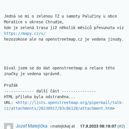
Jedná se mi o zelenou TZ u samoty Palučiny u obce 
Morašice v okrese Chrudim,

kde je zelená trasa již několik měsíců přesunuta viz 
https://mapy.cz/s/
hezozokose ale na openstreetmap.cz je vedena jinudy.

Díval jsem se do dat openstreetmap a relace této 
značky je vedena správně.

Pražák

------------- další část ---------------

HTML příloha byla odstraněna...

URL: <
http://lists.openstreetmap.org/pipermail/talk-
cz/attachments/20230917/83c86128/attachment.htm
>
Jozef Matejička
<matejickaj at
17.9.2023 08:18:07
(
#2
)