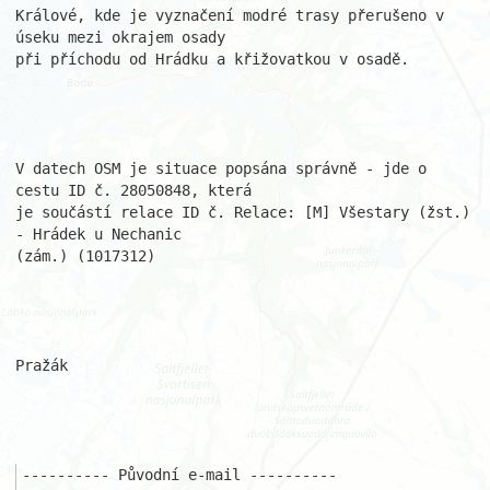
Králové, kde je vyznačení modré trasy přerušeno v 
úseku mezi okrajem osady 

při příchodu od Hrádku a křižovatkou v osadě.

V datech OSM je situace popsána správně - jde o 
cestu ID č. 28050848, která 

je součástí relace ID č. Relace: [M] Všestary (žst.) 
- Hrádek u Nechanic 

(zám.) (1017312)

Pražák

---------- Původní e-mail ----------
