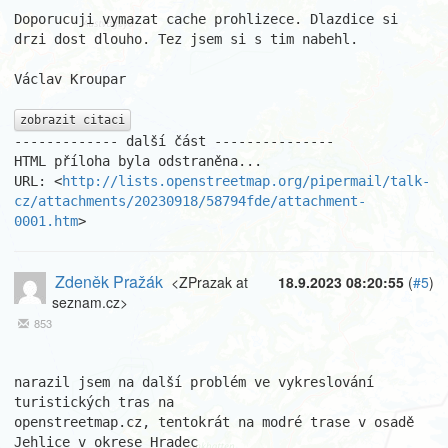
Doporucuji vymazat cache prohlizece. Dlazdice si 
drzi dost dlouho. Tez jsem si s tim nabehl. 

Václav Kroupar

zobrazit citaci
------------- další část ---------------

HTML příloha byla odstraněna...

URL: <
http://lists.openstreetmap.org/pipermail/talk-
cz/attachments/20230918/58794fde/attachment-
0001.htm
>
Zdeněk Pražák
<ZPrazak at
18.9.2023 08:20:55
(
#5
)
seznam.cz>
853
narazil jsem na další problém ve vykreslování 
turistických tras na 

openstreetmap.cz, tentokrát na modré trase v osadě 
Jehlice v okrese Hradec 
