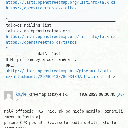
https://lists.openstreetmap.org/listinfo/talk-cz
https://openstreetmap.cz/talkcz
"_______________________________________________ 

talk-cz mailing list 

https://lists.openstreetmap.org/listinfo/talk-cz
https://openstreetmap.cz/talkcz
"

------------- další část ---------------

HTML příloha byla odstraněna...

URL: 
<
http://lists.openstreetmap.org/pipermail/talk-
cz/attachments/20230918/78c93489/attachment.htm
>
kayle
<freemap at kayle.sk>
18.9.2023 08:30:45
(
#8
)
5
malý offtopic: KST nie, ak sa niečo menilo, oznámili 
zmenu a často aj 

priamo GPX poslali (záviselo podľa oblati, kto to 