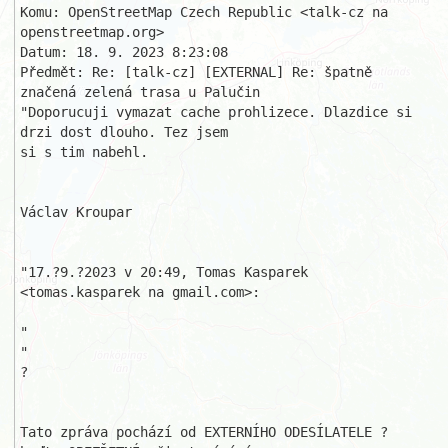
Komu: OpenStreetMap Czech Republic <talk-cz na 
openstreetmap.org>

Datum: 18. 9. 2023 8:23:08

Předmět: Re: [talk-cz] [EXTERNAL] Re: špatně 
značená zelená trasa u Palučin

"Doporucuji vymazat cache prohlizece. Dlazdice si 
drzi dost dlouho. Tez jsem

si s tim nabehl. 

Václav Kroupar

"17.?9.?2023 v 20:49, Tomas Kasparek 
<tomas.kasparek na gmail.com>:

"

"

? 

Tato zpráva pochází od EXTERNÍHO ODESÍLATELE ? 