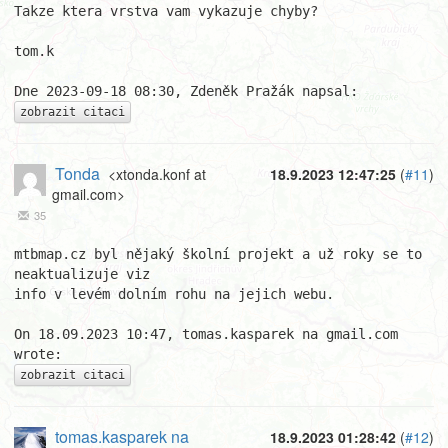
Takze ktera vrstva vam vykazuje chyby?

tom.k

zobrazit citaci
Tonda
<xtonda.konf at
18.9.2023 12:47:25
(
#11
)
gmail.com>
35
mtbmap.cz byl nějaký školní projekt a už roky se to 
neaktualizuje viz 

info v levém dolním rohu na jejich webu.

On 18.09.2023 10:47, tomas.kasparek na gmail.com 
zobrazit citaci
tomas.kasparek na
18.9.2023 01:28:42
(
#12
)