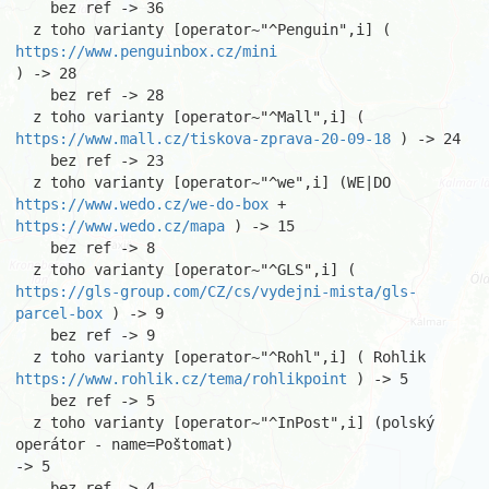
    bez ref -> 36

  z toho varianty [operator~"^Penguin",i] ( 
https://www.penguinbox.cz/mini
) -> 28

    bez ref -> 28

https://www.mall.cz/tiskova-zprava-20-09-18
 ) -> 24

    bez ref -> 23

  z toho varianty [operator~"^we",i] (WE|DO 
https://www.wedo.cz/we-do-box
https://www.wedo.cz/mapa
 ) -> 15

    bez ref -> 8

https://gls-group.com/CZ/cs/vydejni-mista/gls-
parcel-box
 ) -> 9

    bez ref -> 9

https://www.rohlik.cz/tema/rohlikpoint
 ) -> 5

    bez ref -> 5

  z toho varianty [operator~"^InPost",i] (polský 
operátor - name=Poštomat)

-> 5

    bez ref -> 4
