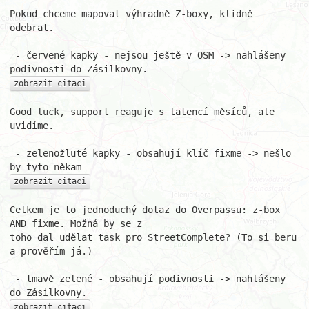
Pokud chceme mapovat výhradně Z-boxy, klidně 
odebrat.

 - červené kapky - nejsou ještě v OSM -> nahlášeny 
zobrazit citaci
Good luck, support reaguje s latencí měsíců, ale 
uvidíme.

 - zelenožluté kapky - obsahují klíč fixme -> nešlo 
zobrazit citaci
Celkem je to jednoduchý dotaz do Overpassu: z-box 
AND fixme. Možná by se z

toho dal udělat task pro StreetComplete? (To si beru 
a prověřím já.)

 - tmavě zelené - obsahují podivnosti -> nahlášeny 
zobrazit citaci