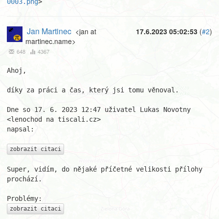
0003.png
>
Jan Martinec
<jan at
17.6.2023 05:02:53
(
#2
)
martinec.name>
648
4367
Ahoj,

díky za práci a čas, který jsi tomu věnoval.

Dne so 17. 6. 2023 12:47 uživatel Lukas Novotny 
<lenochod na tiscali.cz>

napsal:

zobrazit citaci
Super, vidím, do nějaké příčetné velikosti přílohy 
prochází.

zobrazit citaci