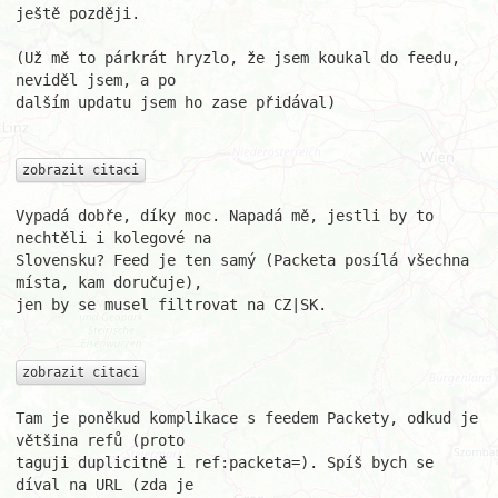
ještě později.

(Už mě to párkrát hryzlo, že jsem koukal do feedu, 
neviděl jsem, a po

dalším updatu jsem ho zase přidával)

zobrazit citaci
Vypadá dobře, díky moc. Napadá mě, jestli by to 
nechtěli i kolegové na

Slovensku? Feed je ten samý (Packeta posílá všechna 
místa, kam doručuje),

jen by se musel filtrovat na CZ|SK.

zobrazit citaci
Tam je poněkud komplikace s feedem Packety, odkud je 
většina refů (proto

taguji duplicitně i ref:packeta=). Spíš bych se 
díval na URL (zda je
