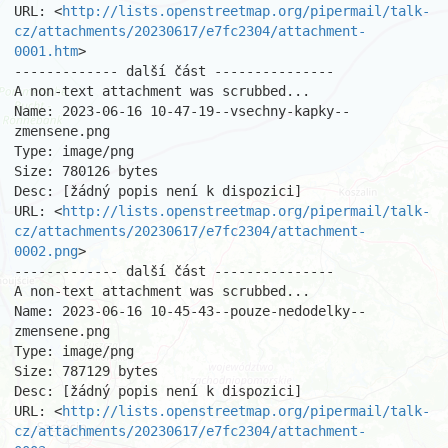
URL: <
http://lists.openstreetmap.org/pipermail/talk-
cz/attachments/20230617/e7fc2304/attachment-
0001.htm
>

------------- další část ---------------

A non-text attachment was scrubbed...

Name: 2023-06-16 10-47-19--vsechny-kapky--
zmensene.png

Type: image/png

Size: 780126 bytes

Desc: [žádný popis není k dispozici]

URL: <
http://lists.openstreetmap.org/pipermail/talk-
cz/attachments/20230617/e7fc2304/attachment-
0002.png
>

------------- další část ---------------

A non-text attachment was scrubbed...

Name: 2023-06-16 10-45-43--pouze-nedodelky--
zmensene.png

Type: image/png

Size: 787129 bytes

Desc: [žádný popis není k dispozici]

URL: <
http://lists.openstreetmap.org/pipermail/talk-
cz/attachments/20230617/e7fc2304/attachment-