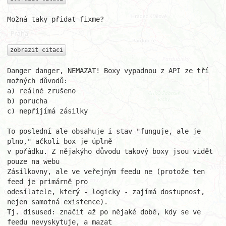
Možná taky přidat fixme?

zobrazit citaci
Danger danger, NEMAZAT! Boxy vypadnou z API ze tří 
možných důvodů:

a) reálně zrušeno

b) porucha

c) nepřijímá zásilky

To poslední ale obsahuje i stav "funguje, ale je 
plno," ačkoli box je úplně

v pořádku. Z nějakýho důvodu takový boxy jsou vidět 
pouze na webu

Zásilkovny, ale ve veřejným feedu ne (protože ten 
feed je primárně pro

odesílatele, který - logicky - zajímá dostupnost, 
nejen samotná existence).

Tj. disused: značit až po nějaké době, kdy se ve 
feedu nevyskytuje, a mazat
