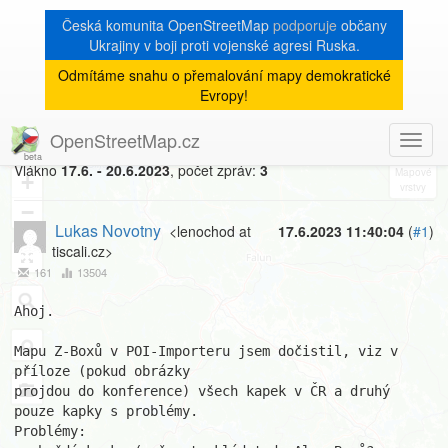
Česká komunita OpenStreetMap
podporuje
občany
Ukrajiny v boji proti vojenské agresi Ruska.
Odmítáme snahu o přemalování mapy demokratické
[Talk-cz]
« zpět na výpis měsíce
|
Evropy!
Novinky Z-Boxy ...
OpenStreetMap.cz
Toggl
8
navig
Vlákno
17.6. - 20.6.2023
, počet zpráv:
3
+
−
Lukas Novotny
<lenochod at
17.6.2023 11:40:04
(
#1
)
tiscali.cz>
161
13504
Ahoj.

Mapu Z-Boxů v POI-Importeru jsem dočistil, viz v 
příloze (pokud obrázky

projdou do konference) všech kapek v ČR a druhý 
pouze kapky s problémy.

Problémy:
