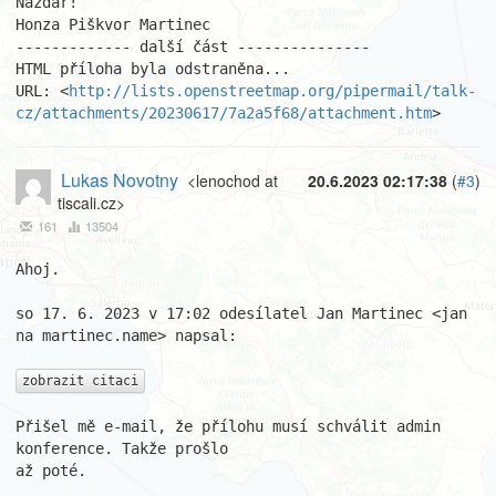
Nazdar!

Honza Piškvor Martinec

------------- další část ---------------

HTML příloha byla odstraněna...

URL: <
http://lists.openstreetmap.org/pipermail/talk-
cz/attachments/20230617/7a2a5f68/attachment.htm
>
Lukas Novotny
<lenochod at
20.6.2023 02:17:38
(
#3
)
tiscali.cz>
161
13504
Ahoj.

so 17. 6. 2023 v 17:02 odesílatel Jan Martinec <jan 
na martinec.name> napsal:

zobrazit citaci
Přišel mě e-mail, že přílohu musí schválit admin 
konference. Takže prošlo

až poté.
