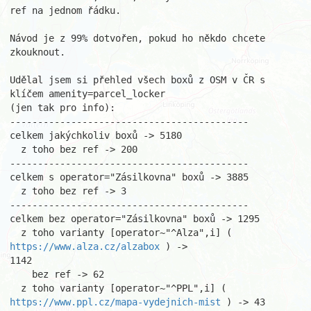
ref na jednom řádku.

Návod je z 99% dotvořen, pokud ho někdo chcete 
zkouknout.

Udělal jsem si přehled všech boxů z OSM v ČR s 
klíčem amenity=parcel_locker

(jen tak pro info):

-------------------------------------------

celkem jakýchkoliv boxů -> 5180

  z toho bez ref -> 200

-------------------------------------------

celkem s operator="Zásilkovna" boxů -> 3885

  z toho bez ref -> 3

-------------------------------------------

celkem bez operator="Zásilkovna" boxů -> 1295

  z toho varianty [operator~"^Alza",i] ( 
https://www.alza.cz/alzabox
 ) ->

1142

    bez ref -> 62

https://www.ppl.cz/mapa-vydejnich-mist
 ) -> 43
