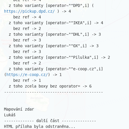
  z toho varianty [operator~"^DPD",i] ( 
https://pickup.dpd.cz/
 ) -> 4

    bez ref -> 4

  z toho varianty [operator~"^IKEA",i] -> 4

    bez ref -> 2

  z toho varianty [operator~"^DHL",i] -> 3

    bez ref -> 3

  z toho varianty [operator~"^OX",i] -> 3

    bez ref -> 3

  z toho varianty [operator~"^Pilulka",i] -> 2

    bez ref -> 2

  z toho varianty [operator~"^e-coop.cz",i] 
(
https://e-coop.cz/
) -> 1

    bez ref -> 1

  z toho zcela boxy bez oporator= -> 6

-------------------------------------------

Mapování zdar

Lukáš

------------- další část ---------------

HTML příloha byla odstraněna...
