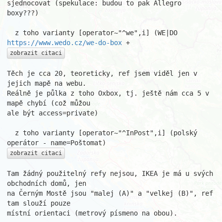
sjednocovat (spekulace: budou to pak Allegro 
boxy???)

  z toho varianty [operator~"^we",i] (WE|DO 
https://www.wedo.cz/we-do-box
zobrazit citaci
Těch je cca 20, teoreticky, ref jsem viděl jen v 
jejich mapě na webu.

Reálně je půlka z toho Oxbox, tj. ještě nám cca 5 v 
mapě chybí (což můžou

ale být access=private)

  z toho varianty [operator~"^InPost",i] (polský 
zobrazit citaci
Tam žádný použitelný refy nejsou, IKEA je má u svých 
obchodních domů, jen

na Černým Mostě jsou "malej (A)" a "velkej (B)", ref 
tam slouží pouze

místní orientaci (metrový písmeno na obou).
