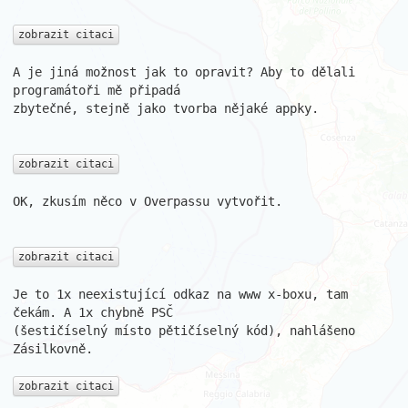
zobrazit citaci
A je jiná možnost jak to opravit? Aby to dělali 
programátoři mě připadá

zbytečné, stejně jako tvorba nějaké appky.

zobrazit citaci
OK, zkusím něco v Overpassu vytvořit.

zobrazit citaci
Je to 1x neexistující odkaz na www x-boxu, tam 
čekám. A 1x chybně PSČ

(šestičíselný místo pětičíselný kód), nahlášeno 
Zásilkovně.

zobrazit citaci