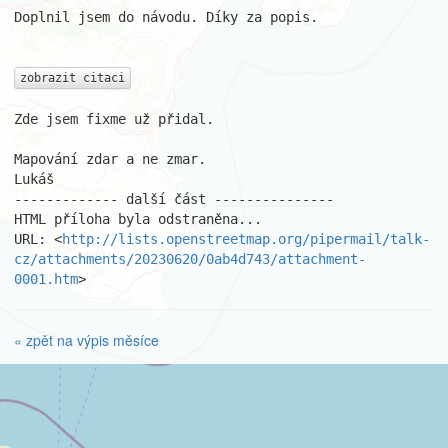
Doplnil jsem do návodu. Díky za popis.

zobrazit citaci
Zde jsem fixme už přidal.

Mapování zdar a ne zmar.

Lukáš

------------- další část ---------------

HTML příloha byla odstraněna...

URL: <
http://lists.openstreetmap.org/pipermail/talk-
cz/attachments/20230620/0ab4d743/attachment-
0001.htm
>
« zpět na výpis měsíce