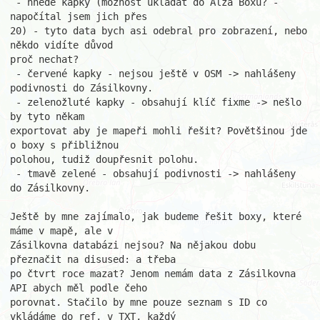
 - hnědé kapky (možnost ukládat do Alza Boxů? - 
napočítal jsem jich přes

20) - tyto data bych asi odebral pro zobrazení, nebo 
někdo vidíte důvod

proč nechat?

 - červené kapky - nejsou ještě v OSM -> nahlášeny 
podivnosti do Zásilkovny.

 - zelenožluté kapky - obsahují klíč fixme -> nešlo 
by tyto někam

exportovat aby je mapeři mohli řešit? Povětšinou jde 
o boxy s přibližnou

polohou, tudiž doupřesnit polohu.

 - tmavě zelené - obsahují podivnosti -> nahlášeny 
do Zásilkovny.

Ještě by mne zajímalo, jak budeme řešit boxy, které 
máme v mapě, ale v

Zásilkovna databázi nejsou? Na nějakou dobu 
přeznačit na disused: a třeba

po čtvrt roce mazat? Jenom nemám data z Zásilkovna 
API abych měl podle čeho

porovnat. Stačilo by mne pouze seznam s ID co 
vkládáme do ref, v TXT, každý
