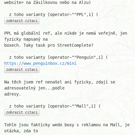
website= na Zásilkovnu nebo na Alzu)

zobrazit citaci
PPL má globální ref, ale nikde je nemá veřejně, jen 
fyzicky napsaný na

boxech. Taky task pro StreetComplete?

  z toho varianty [operator~"^Penguin",i] ( 
https://www.penguinbox.cz/mini
zobrazit citaci
Na těch jsem ref nenašel ani fyzicky, zdají se 
adresovatelný jen...podle

adresy.

zobrazit citaci
Tohle jsou fakticky wedo boxy s reklamou na Mall, je 
otázka, zda to
