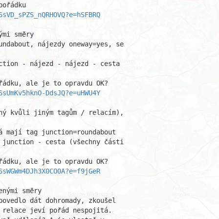
ořádku

6sVD_sPZS_nQRHOVQ?e=hSFBRQ
mi směry

undabout, nájezdy oneway=yes, se

ction - nájezd - nájezd - cesta

řádku, ale je to opravdu OK?

6sUmKv5hknO-DdsJQ?e=uHWU4Y
ný kvůli jiným tagům / relacím),

á mají tag junction=roundabout

 junction - cesta (všechny části

řádku, ale je to opravdu OK?

6sWGWm4DJh3X0CO0A?e=f9jGeR
nými směry

povedlo dát dohromady, zkoušel

 relace jeví pořád nespojitá.
