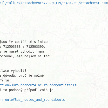
ail/talk-cz/attachments/20230419/737060e6/attachment.htm
sou "v cestě" té silnice 

 712503388 a 712503390. 

 je musel vyhodit (mám 

poroval, ale nejsem si teď 

lace vyhodit?

 důvodů, proč je možné 

ction%3Droundabout#The_roundabout_itself
i to podobný případ) zmiňuje, 

n:route#Bus_routes_and_roundabouts