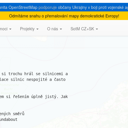
nita OpenStreetMap
podporuje
občany Ukrajiny v boji proti vojenské a
Odmítáme snahu o přemalování mapy demokratické Evropy!
kruhové objezdy
moci
Projekty
O nás
SotM CZ+SK
 si trochu hrál se silnicemi a

lace silnic nespojité a často

em si řešením úplně jistý. Jak

ných směrů

ndabout
