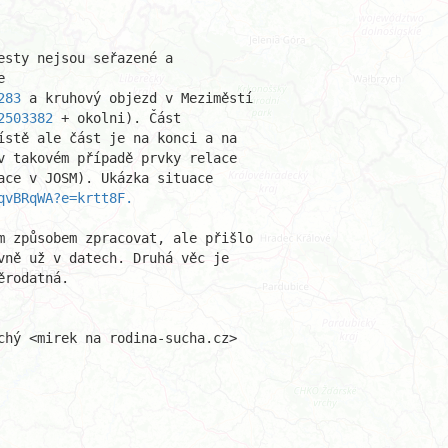
sty nejsou seřazené a

283
 a kruhový objezd v Meziměstí

2503382
 + okolni). Část

ístě ale část je na konci a na

v takovém případě prvky relace

qvBRqWA?e=krtt8F.
m způsobem zpracovat, ale přišlo

vně už v datech. Druhá věc je

rodatná.

chý <mirek na rodina-sucha.cz>
