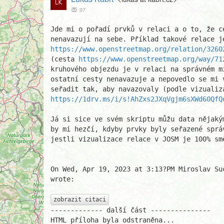
97
Jde mi o pořadí prvků v relaci a o to, že ce
https://www.openstreetmap.org/relation/3260
(cesta 
https://www.openstreetmap.org/way/71
kruhového objezdu je v relaci na správném m
ostatní cesty nenavazuje a nepovedlo se mi 
https://1drv.ms/i/s!AhZxs2JXqVgjm6sXWd60QfQ
Já si sice ve svém skriptu můžu data nějaký
by mi hezčí, kdyby prvky byly seřazené sprá
jestli vizualizace relace v JOSM je 100% smě
On Wed, Apr 19, 2023 at 3:13?PM Miroslav Su
wrote:

zobrazit citaci
------------- další část ---------------

HTML příloha byla odstraněna...
