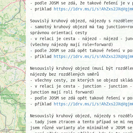
- podle JOSM se zdá, že takové řešení je v p
- priklad 
https://1drv.ms/i/s!AhZxs2JXqVgjm
Souvislý kruhový objezd, nájezdy s rozdělený
- samotný kruhový objezd má tag junction=ro
správnou orientací cesty

- v relaci je cesta - nájezd - nájezd - jun
(všechny nájezdy mají role=forward)

- podle JOSM se zdá opět takové řešení v po
- příklad 
https://1drv.ms/i/s!AhZxs2JXqVgjm
Nesouvislý kruhový objezd (musí být rozděle
nájezdy bez rozdělených směrů

- všechny cesty, ze kterých se objezd sklád
- v relaci je cesta - junction - junction -
junction mají roli forward)

- podle JOSM se zdá opět takové řešení v po
- příklad 
https://1drv.ms/i/s!AhZxs2JXqVgjm
Nesouvislý kruhový objezd, nájezdy s rozděle
- tady jsem ztracen a tento případ se mi ne
jsem různé varianty ale minimálně v JOSM se