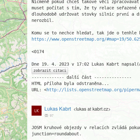
Nicméně pokud chceš takové věci zpracovávat
muset počítat s tím, že ty relace seřazené n
dlouhodobě udržovat stovky silnic první a d
nerozbil.

https://www.openstreetmap.org/#map=19/50.62
<0174

zobrazit citaci
------------- další část ---------------

HTML příloha byla odstraněna...

URL: <
http://lists.openstreetmap.org/piperm
Lukas Kabrt
<lukas at kabrt.cz>
97
JOSM kruhové objezdy v relacích zvládá poku
junction=roundabout.
