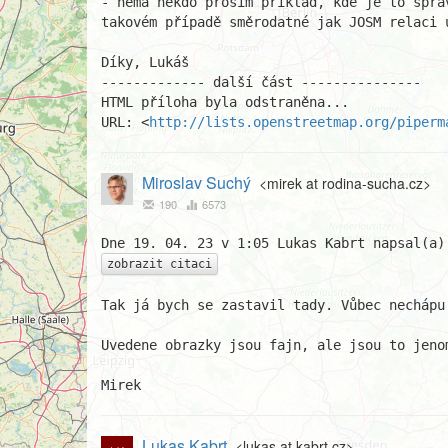
- nemá někdo prosím příklad, kde je to sprá
takovém případě směrodatné jak JOSM relaci u
Díky, Lukáš

------------- další část ---------------

HTML příloha byla odstraněna...

URL: <
http://lists.openstreetmap.org/piperm
Miroslav Suchý
<mirek at rodina-sucha.cz>
190
6573
zobrazit citaci
Tak já bych se zastavil tady. Vůbec nechápu 
Uvedene obrazky jsou fajn, ale jsou to jeno
Mirek
Lukas Kabrt
<lukas at kabrt.cz>