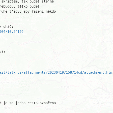
 skriptem, tak budeš stejně 

ebudou, těžko budeš 

ruhé třídy, aby řazení někdo 

564/16.24105
ail/talk-cz/attachments/20230419/158714cd/attachment.htm
d je to jedna cesta označená
