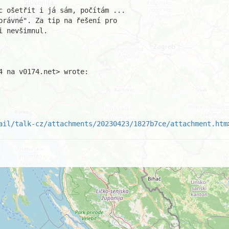
c ošetřit i já sám, počítám ...

právné". Za tip na řešení pro

 nevšimnul.

 na v0174.net> wrote:

ail/talk-cz/attachments/20230423/1827b7ce/attachment.htm