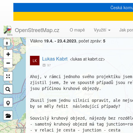
Česká komu
[Talk-cz] Relace silnic a 
OpenStreetMap.cz
O mapě
Využití
Jak po
Vlákno
19.4. - 23.4.2023
, počet zpráv:
5
8
+
Lukas Kabrt
<lukas at kabrt.cz>
−
97
Ahoj, v rámci jednoho svého projektíku jsem
zjistil jsem, že ve spoustě případů jsou re
jsou příčinou kruhové objezdy.

Zkusil jsem jednu silnici opravit, ale nejs
by se měly řešit  následující případy?

Souvislý kruhový objezd, nájezdy bez rozděle
- samotný kruhový objezd má tag junction=rou
- v relaci je cesta - junction - cesta
