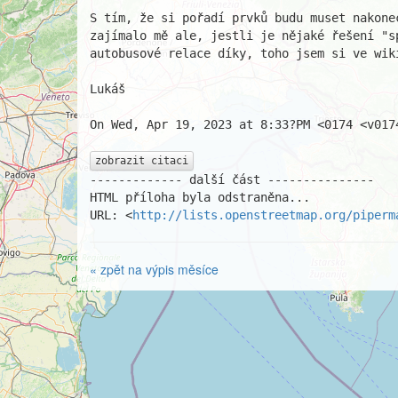
S tím, že si pořadí prvků budu muset nakone
zajímalo mě ale, jestli je nějaké řešení "s
autobusové relace díky, toho jsem si ve wiki
Lukáš

On Wed, Apr 19, 2023 at 8:33?PM <0174 <v0174
zobrazit citaci
------------- další část ---------------

HTML příloha byla odstraněna...

URL: <
http://lists.openstreetmap.org/piperm
« zpět na výpis měsíce