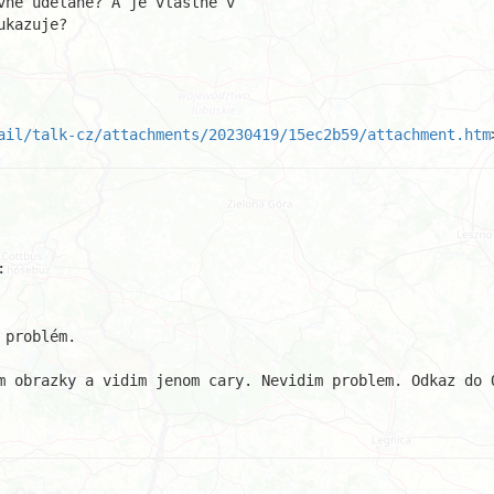
vně udělané? A je vlastně v

kazuje?

ail/talk-cz/attachments/20230419/15ec2b59/attachment.htm
problém.

m obrazky a vidim jenom cary. Nevidim problem. Odkaz do O