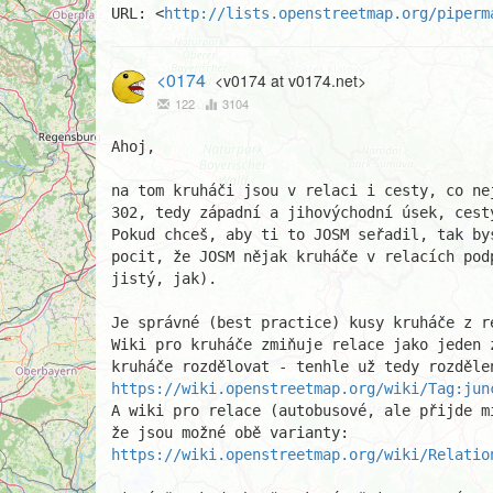
URL: <
http://lists.openstreetmap.org/piperm
<0174
<v0174 at v0174.net>
122
3104
Ahoj,

na tom kruháči jsou v relaci i cesty, co nej
302, tedy západní a jihovýchodní úsek, cesty
Pokud chceš, aby ti to JOSM seřadil, tak bys
pocit, že JOSM nějak kruháče v relacích pod
jistý, jak).

Je správné (best practice) kusy kruháče z re
Wiki pro kruháče zmiňuje relace jako jeden z
https://wiki.openstreetmap.org/wiki/Tag:jun
A wiki pro relace (autobusové, ale přijde m
https://wiki.openstreetmap.org/wiki/Relatio