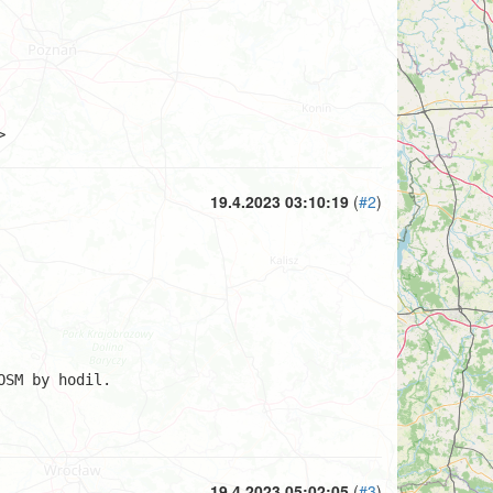
>
19.4.2023 03:10:19
(
#2
)
SM by hodil.

19.4.2023 05:02:05
(
#3
)