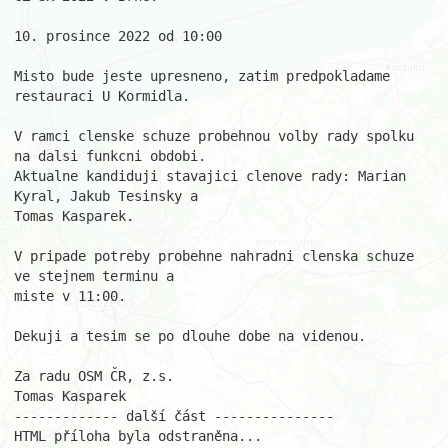
10. prosince 2022 od 10:00

Misto bude jeste upresneno, zatim predpokladame 
restauraci U Kormidla.

V ramci clenske schuze probehnou volby rady spolku 
na dalsi funkcni obdobi.

Aktualne kandiduji stavajici clenove rady: Marian 
Kyral, Jakub Tesinsky a

Tomas Kasparek.

V pripade potreby probehne nahradni clenska schuze 
ve stejnem terminu a

miste v 11:00.

Dekuji a tesim se po dlouhe dobe na videnou.

Za radu OSM ČR, z.s.

Tomas Kasparek

------------- další část ---------------

HTML příloha byla odstraněna...
