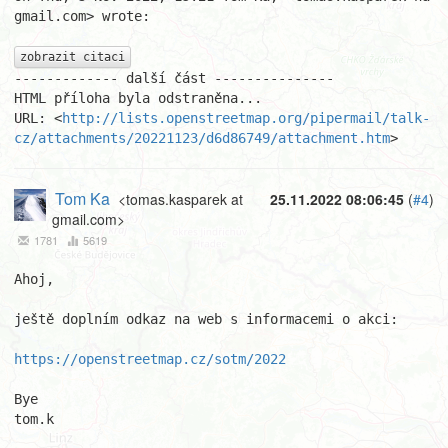
gmail.com> wrote:

zobrazit citaci
------------- další část ---------------

HTML příloha byla odstraněna...

URL: <
http://lists.openstreetmap.org/pipermail/talk-
cz/attachments/20221123/d6d86749/attachment.htm
>
Tom Ka
<tomas.kasparek at
25.11.2022 08:06:45
(
#4
)
gmail.com>
1781
5619
Ahoj,

ještě doplním odkaz na web s informacemi o akci:

https://openstreetmap.cz/sotm/2022
Bye

tom.k
