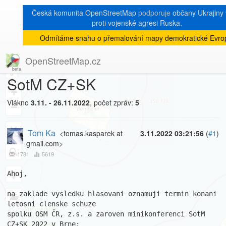
Česká komunita OpenStreetMap
podporuje
občany Ukrajiny v
proti vojenské agresi Ruska.
Odmítáme snahu o přemalování mapy demokratické Evro
[Talk-cz]
« zpět na výpis měsíce
|
OpenStreetMap.cz
Clenska schuze OSM CR a
8
SotM CZ+SK
+
Vlákno
3.11. - 26.11.2022
, počet zpráv:
5
−
Tom Ka
<tomas.kasparek at
3.11.2022 03:21:56
(
#1
)
gmail.com>
1781
5619
Ahoj,

na zaklade vysledku hlasovani oznamuji termin konani 
letosni clenske schuze

spolku OSM ČR, z.s. a zaroven minikonferenci SotM 
CZ+SK 2022 v Brne:
