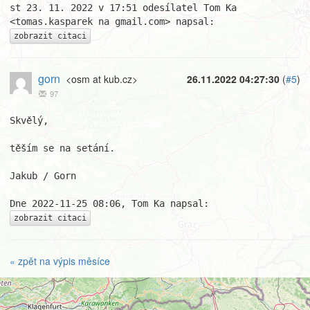
st 23. 11. 2022 v 17:51 odesílatel Tom Ka 
zobrazit citaci
gorn
<osm at kub.cz>
26.11.2022 04:27:30
(
#5
)
97
Skvělý,

těším se na setání.

Jakub / Gorn

zobrazit citaci
« zpět na výpis měsíce