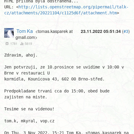
HTML příloha byla odstraněna...

URL: <
http://lists.openstreetmap.org/pipermail/talk-
cz/attachments/20221104/c1125d6f/attachment.htm
>
Tom Ka
<tomas.kasparek at
23.11.2022 05:51:34
(
#3
)
gmail.com>
1781
5619
Zdravim, ahoj.

Jen potvrzuji, ze 10.prosince se uvidime v 10:00 v 
Brne v restauraci U

kormidla, Kounicova 43, 602 00 Brno-střed.

Predpokladane trvani cca do 15:00, obed bude 
zajisten na miste.

Tesime se na videnou!

tom.k, mkyral, vop.cz

On Thu, 3 Nov 2022, 15:21 Tom Ka, <tomas.kasparek na 