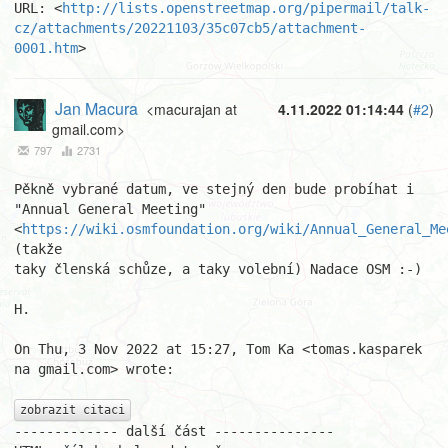
URL: <
http://lists.openstreetmap.org/pipermail/talk-
cz/attachments/20221103/35c07cb5/attachment-
0001.htm
>
Jan Macura
<macurajan at
4.11.2022 01:14:44
(
#2
)
gmail.com>
797
2731
Pěkně vybrané datum, ve stejný den bude probíhat i 
"Annual General Meeting"

<
https://wiki.osmfoundation.org/wiki/Annual_General_Me
(takže

taky členská schůze, a taky volební) Nadace OSM :-)

H.

On Thu, 3 Nov 2022 at 15:27, Tom Ka <tomas.kasparek 
na gmail.com> wrote:

zobrazit citaci
------------- další část ---------------
