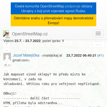
Česká komunita OpenStreetMap
podporuje
občany
Ukrajiny v boji proti vojenské agresi Ruska.
Odmítáme snahu o přemalování mapy demokratické
[Talk-cz]
« zpět na výpis měsíce
|
Evropy!
Jak mapovat vinné sklípky
OpenStreetMap.cz
Toggl
8
navig
Vlákno
23.7. - 23.7.2022
, počet zpráv:
1
+
−
Jozef Matejička
<matejickaj at
23.7.2022 06:40:21
(
#1
)
gmail.com>
61
Jak mapovat vinné sklepy? Ve předu místo ke 
konzumaci, v zadu na

skladování. Většinu roku pro veřejnost nepřístupné.

Děkuji!

------------- další část ---------------

HTML příloha byla odstraněna...
