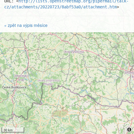
URL: <
http://lists.openstreetmap.org/pipermail/talk-
cz/attachments/20220723/8abf53a0/attachment.htm
>
« zpět na výpis měsíce
30 km