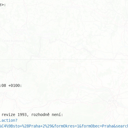
.action?
%C4%9Bsto+%28Praha+2%29&formOkres=1&formObec=Praha&searc