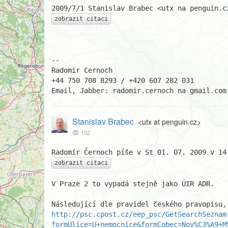
zobrazit citaci
-- 

Radomir Cernoch

+44 750 708 8293 / +420 607 282 031

Email, Jabber: radomir.cernoch na gmail.com
Stanislav Brabec
<utx at penguin.cz>
152
zobrazit citaci
V Praze 2 to vypadá stejně jako ÚIR ADR.

http://psc.cpost.cz/eep_psc/GetSearchSeznam
formUlice=U+nemocnice&formCobec=Nov%C3%A9+M