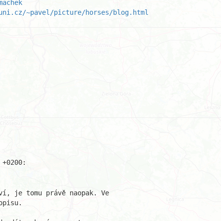
machek
uni.cz/~pavel/picture/horses/blog.html
ví, je tomu právě naopak. Ve

pisu.
