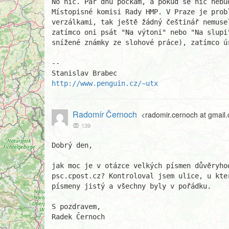
No nic. Pár dnů počkám, a pokud se nic nebud
Místopisné komisi Rady HMP. V Praze je probl
verzálkami, tak ještě žádný češtinář nemuse
zatímco oni psát "Na výtoni" nebo "Na slupi"
snížené známky ze slohové práce), zatímco úř
-- 

http://www.penguin.cz/~utx
Radomír Černoch
<radomir.cernoch at gmail
139
Dobrý den,

jak moc je v otázce velkých písmen důvěryho
psc.cpost.cz? Kontroloval jsem ulice, u kte
písmeny jistý a všechny byly v pořádku.

S pozdravem,

Radek Černoch
