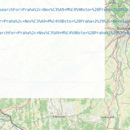
searchFor=Praha%2c+Nov%C3%A9+M%C4%9Bsto+%28Praha+2%29%2c
r=Praha%2c+Nov%C3%A9+M%C4%9Bsto+%28Praha+2%29%2c+Na+slup
archFor=Praha%2c+Nov%C3%A9+M%C4%9Bsto+%28Praha+2%29%2c+N