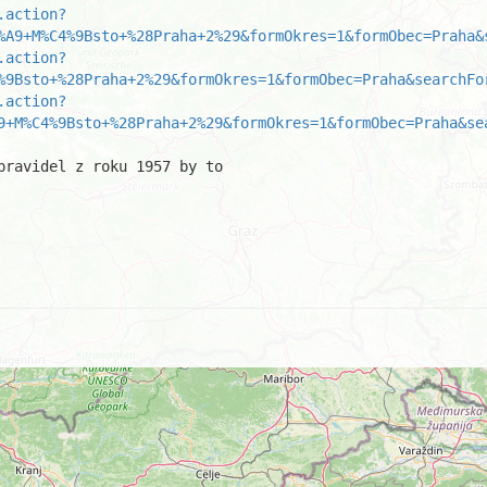
.action?
%A9+M%C4%9Bsto+%28Praha+2%29&formOkres=1&formObec=Praha&
.action?
%9Bsto+%28Praha+2%29&formOkres=1&formObec=Praha&searchFo
.action?
9+M%C4%9Bsto+%28Praha+2%29&formOkres=1&formObec=Praha&se
ravidel z roku 1957 by to
