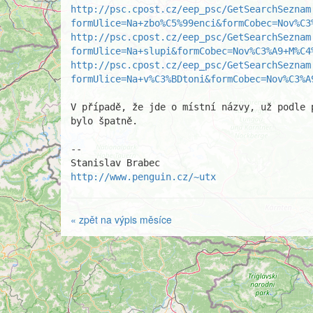
http://psc.cpost.cz/eep_psc/GetSearchSeznam
formUlice=Na+zbo%C5%99enci&formCobec=Nov%C3
http://psc.cpost.cz/eep_psc/GetSearchSeznam
formUlice=Na+slupi&formCobec=Nov%C3%A9+M%C4
http://psc.cpost.cz/eep_psc/GetSearchSeznam
formUlice=Na+v%C3%BDtoni&formCobec=Nov%C3%A
V případě, že jde o místní názvy, už podle p
bylo špatně.

-- 

http://www.penguin.cz/~utx
« zpět na výpis měsíce