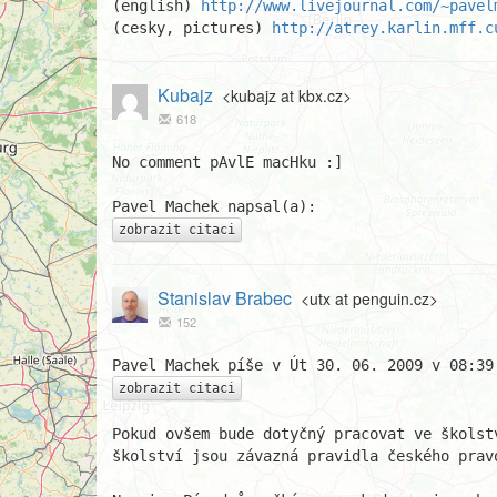
(english) 
http://www.livejournal.com/~pavel
(cesky, pictures) 
http://atrey.karlin.mff.c
Kubajz
<kubajz at kbx.cz>
618
No comment pAvlE macHku :]

zobrazit citaci
Stanislav Brabec
<utx at penguin.cz>
152
zobrazit citaci
Pokud ovšem bude dotyčný pracovat ve školst
školství jsou závazná pravidla českého pravo