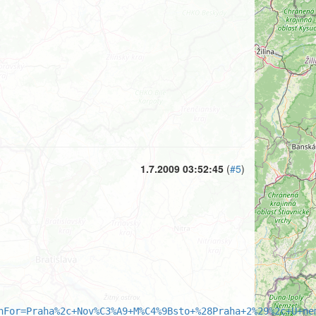
1.7.2009 03:52:45
(
#5
)
hFor=Praha%2c+Nov%C3%A9+M%C4%9Bsto+%28Praha+2%29%2c+U+ne