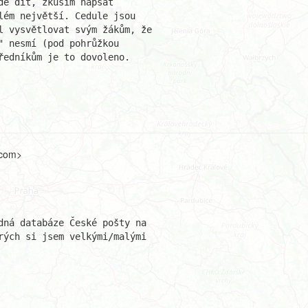
e dít, zkusím napsat

ém největší. Cedule jsou

l vysvětlovat svým žákům, že

 nesmí (pod pohrůžkou

edníkům je to dovoleno.

.com>
dná databáze České pošty na

rých si jsem velkými/malými
