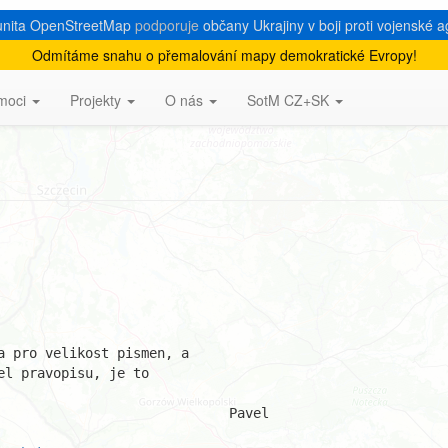
nita OpenStreetMap
podporuje
občany Ukrajiny v boji proti vojenské a
Odmítáme snahu o přemalování mapy demokratické Evropy!
an?? velk??ch p??smen v n??zvech
moci
Projekty
O nás
SotM CZ+SK
 pro velikost pismen, a

l pravopisu, je to

Pavel
