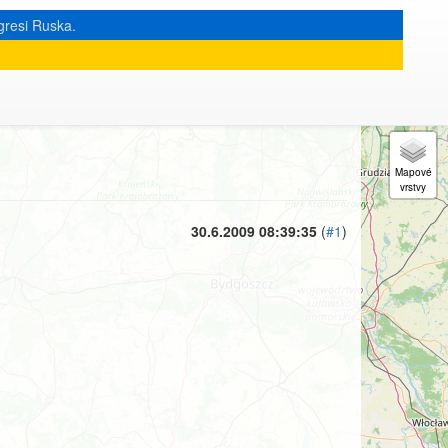
gresi Ruska.
« zpět na výpis měsíce
|
30.6.2009 08:39:35
(
#1
)