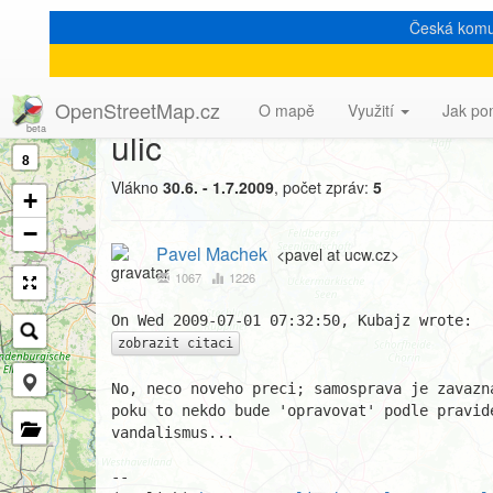
Česká komu
[Talk-cz] ofici??ln?? ps
OpenStreetMap.cz
O mapě
Využití
Jak po
ulic
8
Vlákno
30.6. - 1.7.2009
, počet zpráv:
5
+
−
Pavel Machek
<pavel at ucw.cz>
1067
1226
zobrazit citaci
No, neco noveho preci; samosprava je zavazna
poku to nekdo bude 'opravovat' podle pravide
vandalismus...

									
-- 
