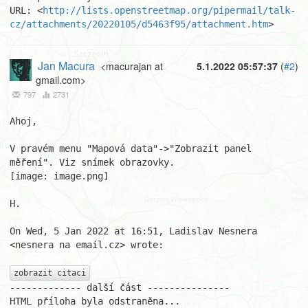
URL: <
http://lists.openstreetmap.org/pipermail/talk-
cz/attachments/20220105/d5463f95/attachment.htm
>
Jan Macura
<macurajan at
5.1.2022 05:57:37
(
#2
)
gmail.com>
797
2731
Ahoj,

V pravém menu "Mapová data"->"Zobrazit panel 
měření". Viz snímek obrazovky.

[image: image.png]

H.

On Wed, 5 Jan 2022 at 16:51, Ladislav Nesnera 
<nesnera na email.cz> wrote:

zobrazit citaci
------------- další část ---------------

HTML příloha byla odstraněna...
