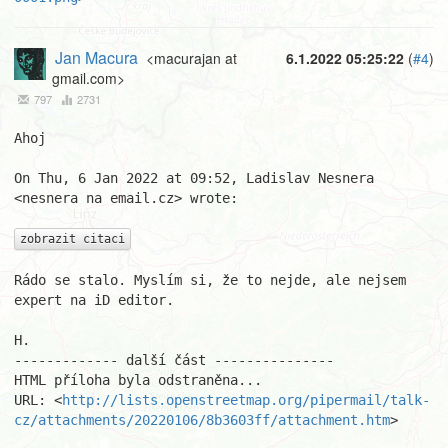
Jan Macura
<macurajan at
6.1.2022 05:25:22
(
#4
)
gmail.com>
797
2731
Ahoj

On Thu, 6 Jan 2022 at 09:52, Ladislav Nesnera 
<nesnera na email.cz> wrote:

zobrazit citaci
Rádo se stalo. Myslím si, že to nejde, ale nejsem 
expert na iD editor.

H.

------------- další část ---------------

HTML příloha byla odstraněna...

URL: <
http://lists.openstreetmap.org/pipermail/talk-
cz/attachments/20220106/8b3603ff/attachment.htm
>