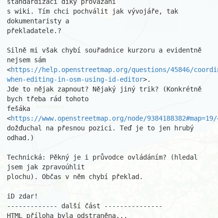
standardizací díky provázání 

s wiki. Tím chci pochválit jak vývojáře, tak 
dokumentaristy a 

překladatele.?

Silně mi však chybí souřadnice kurzoru a evidentně 
nejsem sám 

<
https://help.openstreetmap.org/questions/45846/coordi
when-editing-in-osm-using-id-editor
>. 

Jde to nějak zapnout? Nějaký jiný trik? (Konkrétně 
bych třeba rád tohoto 

fešáka 

<
https://www.openstreetmap.org/node/9384188382#map=19/
dožďuchal na přesnou pozici. Teď je to jen hrubý 
odhad.)

Technická: Pěkný je i průvodce ovládáním? (hledal 
jsem jak zpravoúhlit 

plochu). Občas v něm chybí překlad.

iD zdar!

------------- další část ---------------

HTML příloha byla odstraněna...
