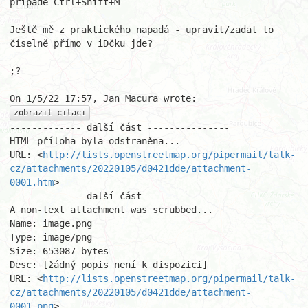
případě Ctrl+Shift+M

Ještě mě z praktického napadá - upravit/zadat to 
číselně přímo v iDčku jde?

;?

zobrazit citaci
------------- další část ---------------

HTML příloha byla odstraněna...

URL: <
http://lists.openstreetmap.org/pipermail/talk-
cz/attachments/20220105/d0421dde/attachment-
0001.htm
>

------------- další část ---------------

A non-text attachment was scrubbed...

Name: image.png

Type: image/png

Size: 653087 bytes

Desc: [žádný popis není k dispozici]

URL: <
http://lists.openstreetmap.org/pipermail/talk-
cz/attachments/20220105/d0421dde/attachment-
0001.png
>