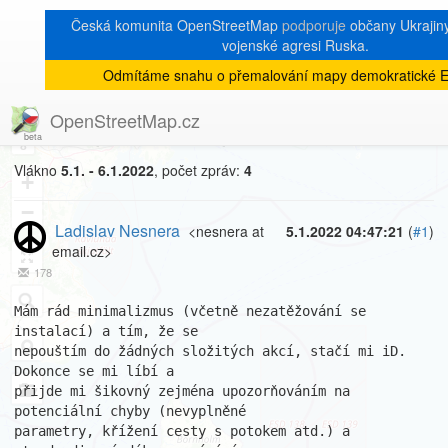
Česká komunita OpenStreetMap
podporuje
občany Ukrajiny 
vojenské agresi Ruska.
Odmítáme snahu o přemalování mapy demokratické E
[Talk-cz]
« zpět na výpis měsíce
|
OpenStreetMap.cz
získání souřadnic v iD
8
Vlákno
5.1. - 6.1.2022
, počet zpráv:
4
+
−
Ladislav Nesnera
<nesnera at
5.1.2022 04:47:21
(
#1
)
email.cz>
178
Mám rád minimalizmus (včetně nezatěžování se 
instalací) a tím, že se 

nepouštím do žádných složitých akcí, stačí mi iD. 
Dokonce se mi líbí a 

přijde mi šikovný zejména upozorňováním na 
potenciální chyby (nevyplněné 

parametry, křížení cesty s potokem atd.) a 