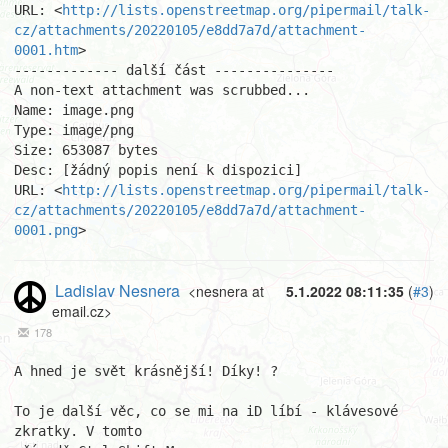
URL: <
http://lists.openstreetmap.org/pipermail/talk-
cz/attachments/20220105/e8dd7a7d/attachment-
0001.htm
>

------------- další část ---------------

A non-text attachment was scrubbed...

Name: image.png

Type: image/png

Size: 653087 bytes

Desc: [žádný popis není k dispozici]

URL: <
http://lists.openstreetmap.org/pipermail/talk-
cz/attachments/20220105/e8dd7a7d/attachment-
0001.png
>
Ladislav Nesnera
<nesnera at
5.1.2022 08:11:35
(
#3
)
email.cz>
178
A hned je svět krásnější! Díky! ?

To je další věc, co se mi na iD líbí - klávesové 
zkratky. V tomto 
