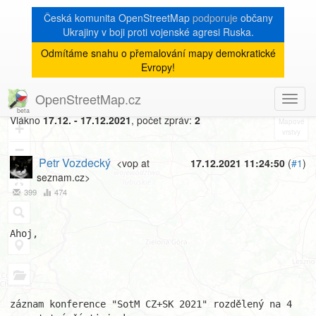
Česká komunita OpenStreetMap
podporuje
občany
Ukrajiny v boji proti vojenské agresi Ruska.
Odmítáme snahu o přemalování mapy demokratické
[Talk-cz]
« zpět na výpis měsíce
|
Evropy!
SotM CZ+SK 2021 na Youtube
OpenStreetMap.cz
Toggl
8
navig
Vlákno
17.12. - 17.12.2021
, počet zpráv:
2
+
−
Petr Vozdecký
<vop at
17.12.2021 11:24:50
(
#1
)
seznam.cz>
399
474
Ahoj,

záznam konference "SotM CZ+SK 2021" rozdělený na 4 