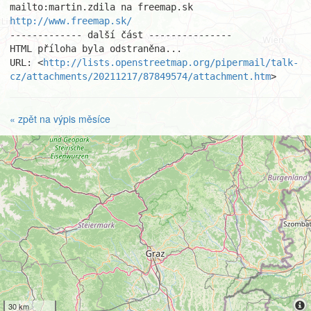
http://www.freemap.sk/
------------- další část ---------------

HTML příloha byla odstraněna...

URL: <
http://lists.openstreetmap.org/pipermail/talk-
cz/attachments/20211217/87849574/attachment.htm
>
« zpět na výpis měsíce
30 km