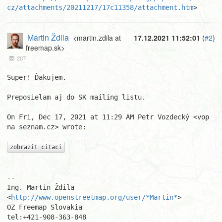
cz/attachments/20211217/17c11358/attachment.htm
>
Martin Ždila
<martin.zdila at
17.12.2021 11:52:01
(
#2
)
freemap.sk>
207
Super! Ďakujem.

Preposielam aj do SK mailing listu.

On Fri, Dec 17, 2021 at 11:29 AM Petr Vozdecký <vop 
na seznam.cz> wrote:

zobrazit citaci
-- 

Ing. Martin Ždila 
<
http://www.openstreetmap.org/user/*Martin*
>

OZ Freemap Slovakia

tel:+421-908-363-848
