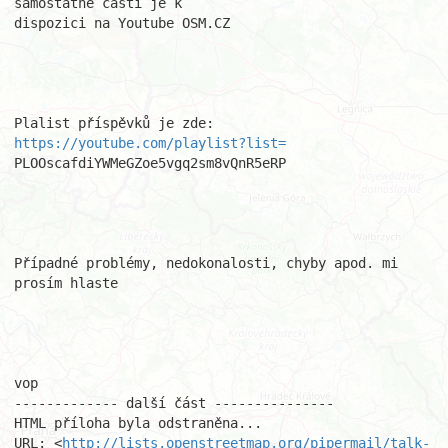
samostatné části je k 

dispozici na Youtube OSM.CZ

Plalist příspěvků je zde: 
https://youtube.com/playlist?list=
PLOOscafdiYWMeGZoe5vgq2sm8vQnR5eRP

Případné problémy, nedokonalosti, chyby apod. mi 
prosím hlaste

vop

------------- další část ---------------

HTML příloha byla odstraněna...

URL: <
http://lists.openstreetmap.org/pipermail/talk-