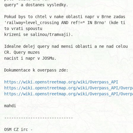
query" a dostanes vysledky.

Pokud bys to chtel v nake oblasti napr v Brne zadas

'railway=level_crossing AND ref!=* IN Brno' (kde ti 
to vrati spoustu

krizeni se salinou/tramvaji).

Idealne delej query nad mensi oblasti a ne nad celou 
CR. Query muzes

nacist i napr v JOSMu.

Dokumentace k overpass zde:

https://wiki.openstreetmap.org/wiki/Overpass_API
https://wiki.openstreetmap.org/wiki/Overpass_API/Overp
https://wiki.openstreetmap.org/wiki/Overpass_API/Overp
mahdi

-----------------------------

OSM CZ irc - 