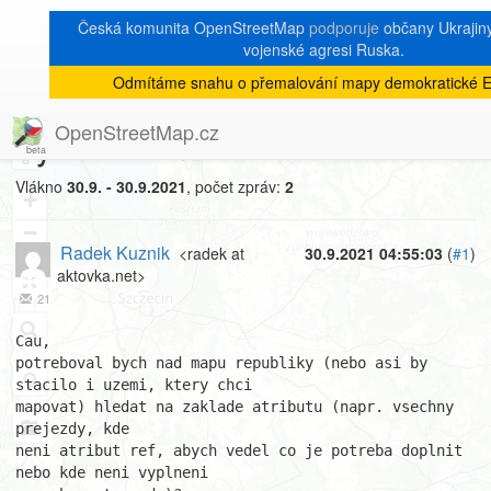
Česká komunita OpenStreetMap
podporuje
občany Ukrajiny 
vojenské agresi Ruska.
Odmítáme snahu o přemalování mapy demokratické E
[Talk-cz]
« zpět na výpis měsíce
|
OpenStreetMap.cz
Vyhledavani dle atributu
8
Vlákno
30.9. - 30.9.2021
, počet zpráv:
2
+
−
Radek Kuznik
<radek at
30.9.2021 04:55:03
(
#1
)
aktovka.net>
21
Cau,

potreboval bych nad mapu republiky (nebo asi by 
stacilo i uzemi, ktery chci

mapovat) hledat na zaklade atributu (napr. vsechny 
prejezdy, kde

neni atribut ref, abych vedel co je potreba doplnit 
nebo kde neni vyplneni
