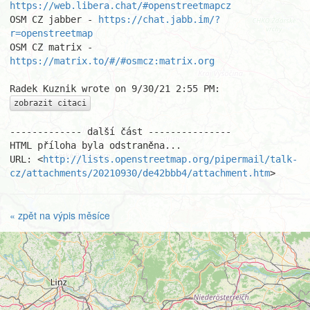
https://web.libera.chat/#openstreetmapcz
OSM CZ jabber - 
https://chat.jabb.im/?
r=openstreetmap
OSM CZ matrix - 
https://matrix.to/#/#osmcz:matrix.org
zobrazit citaci
------------- další část ---------------

HTML příloha byla odstraněna...

URL: <
http://lists.openstreetmap.org/pipermail/talk-
cz/attachments/20210930/de42bbb4/attachment.htm
>
« zpět na výpis měsíce