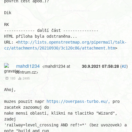
povrch cest apod.)?

Dik

RK

------------- další část ---------------

HTML příloha byla odstraněna...

URL: <
http://lists.openstreetmap.org/pipermail/talk-
cz/attachments/20210930/3c120c86/attachment.htm
>
mahdi1234
<mahdi1234 at
30.9.2021 07:58:28
(
#2
)
centrum.cz>
193
2495
Ahoj,

muzes pouzit napr 
https://overpass-turbo.eu/,
 pro 
zacatek zazoomuj do

nake mensi oblasti, klikni na tlacitko "Wizard", 
zadej

'railway=level_crossing AND ref!=*' (bez uvozovek) a 
pote "build and run
