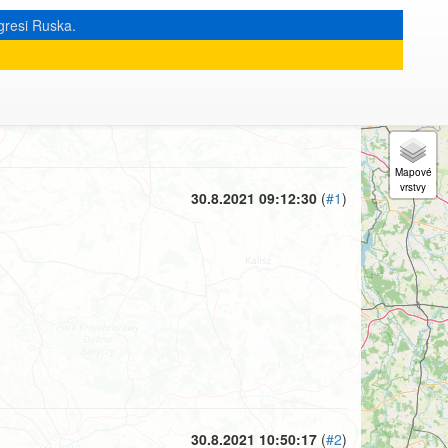
gresi Ruska.
« zpět na výpis měsíce
|
30.8.2021 09:12:30
(
#1
)
30.8.2021 10:50:17
(
#2
)