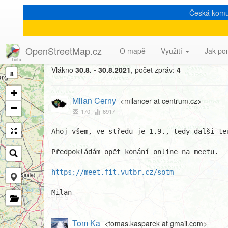
Česká komu
[Talk-cz] Kvartální pivo 1
OpenStreetMap.cz
O mapě
Využití
Jak po
Vlákno
30.8. - 30.8.2021
, počet zpráv:
4
8
+
Milan Cerny
<milancer at centrum.cz>
−
170
6917
Ahoj všem, ve středu je 1.9., tedy další ter
Předpokládám opět konání online na meetu.

https://meet.fit.vutbr.cz/sotm
Milan
Tom Ka
<tomas.kasparek at gmail.com>