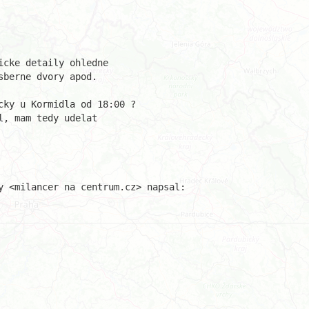
cke detaily ohledne

berne dvory apod.

ky u Kormidla od 18:00 ?

, mam tedy udelat
