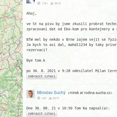
1781
5619
Ahoj,

ve St na pivu by jsme zkusili probrat techni
zpracovani dat od Eko-kom pro kontejnery a s
BTW mel by nekdo v Brne zajem sejit se fyzic
Ja bych to asi dal, mahdi1234 by taky prisel
rezervaci?

Bye tom.k

zobrazit citaci
Miroslav Suchý
<mirek at rodina-sucha.cz>
190
6573
zobrazit citaci