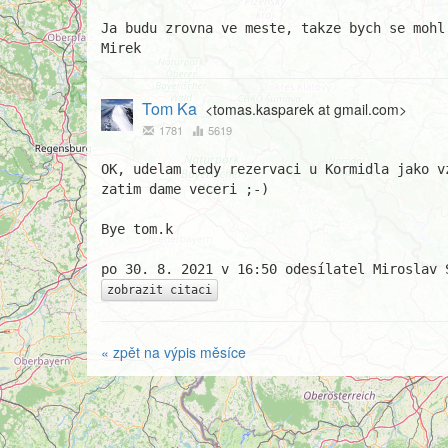
Ja budu zrovna ve meste, takze bych se mohl
Mirek
Tom Ka
<tomas.kasparek at gmail.com>
1781
5619
OK, udelam tedy rezervaci u Kormidla jako vz
zatim dame veceri ;-)

Bye tom.k

zobrazit citaci
« zpět na výpis měsíce