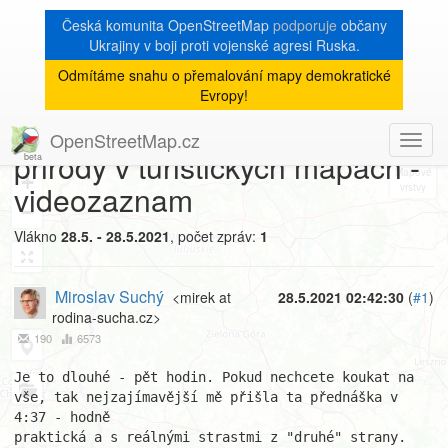
Česká komunita OpenStreetMap
podporuje
občany
Ukrajiny v boji proti vojenské agresi Ruska.
Odmítáme snahu o přemalování mapy demokratické
[Talk-cz]
« zpět na výpis měsíce
|
Evropy!
Fwd: Workshop Ochrana
OpenStreetMap.cz
Toggl
8
prirody v turistickych mapach -
navig
+
videozaznam
−
Vlákno
28.5. - 28.5.2021
, počet zpráv:
1
Miroslav Suchý
<mirek at
28.5.2021 02:42:30
(
#1
)
rodina-sucha.cz>
190
6573
Je to dlouhé - pět hodin. Pokud nechcete koukat na 
vše, tak nejzajímavější mě přišla ta přednáška v 
4:37 - hodně 

praktická a s reálnými strastmi z "druhé" strany.
