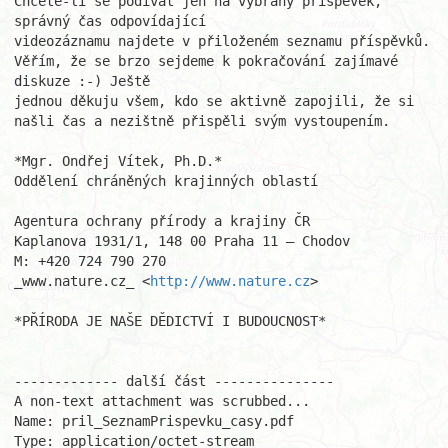
Chcete-li se podívat jen na vybraný příspěvek, 
správný čas odpovídající 

videozáznamu najdete v přiloženém seznamu příspěvků. 
Věřím, že se brzo sejdeme k pokračování zajímavé 
diskuze :-) Ještě 

jednou děkuju všem, kdo se aktivně zapojili, že si 
našli čas a nezištně přispěli svým vystoupením.

*Mgr. Ondřej Vítek, Ph.D.*

Oddělení chráněných krajinných oblastí

Agentura ochrany přírody a krajiny ČR

Kaplanova 1931/1, 148 00 Praha 11 – Chodov

M: +420 724 790 270

_www.nature.cz_ <
http://www.nature.cz
>

*PŘÍRODA JE NAŠE DĚDICTVÍ I BUDOUCNOST*

------------- další část ---------------

A non-text attachment was scrubbed...

Name: pril_SeznamPrispevku_casy.pdf

Type: application/octet-stream
