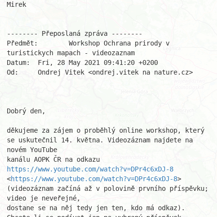
Mirek

-------- Přeposlaná zpráva --------

Předmět: 	Workshop Ochrana prirody v 
turistickych mapach - videozaznam

Datum: 	Fri, 28 May 2021 09:41:20 +0200

Od: 	Ondrej Vitek <ondrej.vitek na nature.cz>

Dobrý den,

děkujeme za zájem o proběhlý online workshop, který 
se uskutečnil 14. května. Videozáznam najdete na 
novém YouTube 

kanálu AOPK ČR na odkazu 
https://www.youtube.com/watch?v=DPr4c6xDJ-8
<
https://www.youtube.com/watch?v=DPr4c6xDJ-8
>
(videozáznam začíná až v polovině prvního příspěvku; 
video je neveřejné, 

dostane se na něj tedy jen ten, kdo má odkaz). 