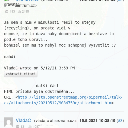
centrum.cz>
193
2495
Ja sem s nim v minulosti resil to stejny 
(recycling), on proste vidi v

osmose, ze to dava naky doporuceni a bezhlave to 
podle toho upravil,

bohuzel sem mu to nebyl moc schopnej vysvetlit :/

mahdi

zobrazit citaci
------------- další část ---------------

HTML příloha byla odstraněna...

URL: <
http://lists.openstreetmap.org/pipermail/talk-
cz/attachments/20210512/9634759c/attachment.htm
>
VladaC
<vlada-c at seznam.cz>
15.5.2021 10:38:19
(
#3
)
131
1087