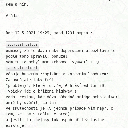
sem s ním.

Vláďa

Dne 12.5.2021 19:29, mahdi1234 napsal:

zobrazit citaci
osmose, ze to dava naky doporuceni a bezhlave to 
podle toho upravil, bohuzel

zobrazit citaci
věnuje bunkrům "řopíkům" a korekcím landuse=*. 
Zároveň ale taky řeší 

"problémy", které mu zřejmě hlásí editor iD. 
Typicky jde o křížení highway s

vodní cestou, kde dává náhodně bridge nebo culvert, 
aniž by ověřil, co tam 

ve skutečnosti je (v jednom případě vím např. o 
tom, že tam v reálu je brod)

a jestli tam nějaký tok aspoň příležitostně 