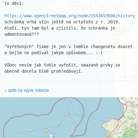
to děsí:

https://www.openstreetmap.org/node/5543653000/history
Schránka vrhá stín ještě na ortofoto z r. 2019. 
Aleši, tys tam byl a zjistils, že schránka je 
odmontovaná???

"Vyřešených" fixme je jen v tomhle changesetu dvacet 
a bojím se podívat jakým způsobem... :-(

Vůbec nevím jak tohle vyřešit, smazané prvky se 
obecně docela blbě prohledávají.
« zpět na výpis měsíce