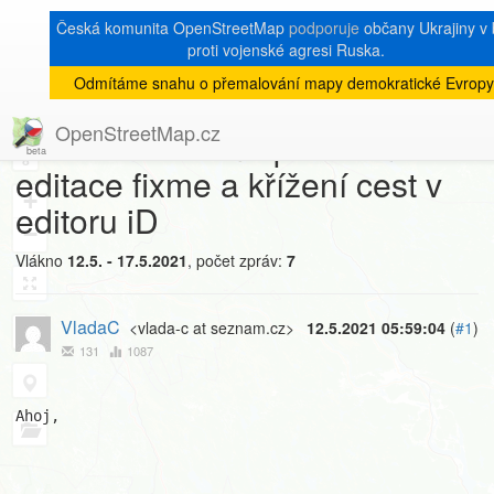
Česká komunita OpenStreetMap
podporuje
občany Ukrajiny v 
proti vojenské agresi Ruska.
Odmítáme snahu o přemalování mapy demokratické Evropy
[Talk-cz]
« zpět na výpis měsíce
|
OpenStreetMap.cz
Bezhlavé řešení "problémů" -
8
editace fixme a křížení cest v
+
editoru iD
−
Vlákno
12.5. - 17.5.2021
, počet zpráv:
7
VladaC
<vlada-c at seznam.cz>
12.5.2021 05:59:04
(
#1
)
131
1087
Ahoj,
