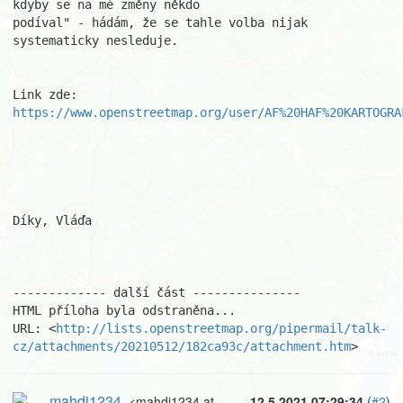
kdyby se na mé změny někdo

podíval" - hádám, že se tahle volba nijak 
systematicky nesleduje.

Link zde: 
https://www.openstreetmap.org/user/AF%20HAF%20KARTOGRA
Díky, Vláďa

------------- další část ---------------

HTML příloha byla odstraněna...

URL: <
http://lists.openstreetmap.org/pipermail/talk-
cz/attachments/20210512/182ca93c/attachment.htm
>
mahdi1234
<mahdi1234 at
12.5.2021 07:29:34
(
#2
)