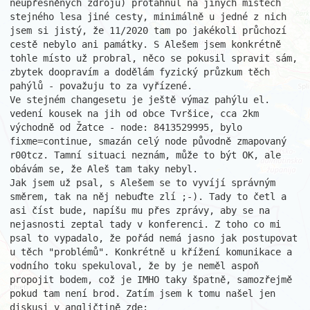
neupřesněných zdrojů) protáhnul na jiných místech 
stejného lesa jiné cesty, minimálně u jedné z nich 
jsem si jistý, že 11/2020 tam po jakékoli průchozí 
cestě nebylo ani památky. S Alešem jsem konkrétně 
tohle místo už probral, něco se pokusil spravit sám, 
zbytek doopravím a dodělám fyzický průzkum těch 
pahýlů - považuju to za vyřízené.

Ve stejném changesetu je ještě výmaz pahýlu el. 
vedení kousek na jih od obce Tvršice, cca 2km 
východně od Žatce - node: 8413529995, bylo 
fixme=continue, smazán celý node původně zmapovaný 
r00tcz. Tamní situaci neznám, může to být OK, ale 
obávám se, že Aleš tam taky nebyl.

Jak jsem už psal, s Alešem se to vyvíjí správným 
směrem, tak na něj nebuďte zlí ;-). Tady to četl a 
asi číst bude, napíšu mu přes zprávy, aby se na 
nejasnosti zeptal tady v konferenci. Z toho co mi 
psal to vypadalo, že pořád nemá jasno jak postupovat 
u těch "problémů". Konkrétně u křížení komunikace a 
vodního toku spekuloval, že by je neměl aspoň 
propojit bodem, což je IMHO taky špatně, samozřejmě 
pokud tam není brod. Zatím jsem k tomu našel jen 
diskusi v angličtině zde: 