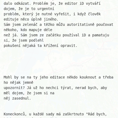
dalo odkázat. Problém je, že editor iD vytváří 
dojem, že je to urgentní 

problém, který je nutné vyřešit, i když člověk 
edituje něco úplně jiného. 

Sám jsem zelenáč a těžko můžu autoritativně poučovat 
někoho, kdo mapuje déle

než já. Sám jsem ze začátku používal iD a pamatuju 
si, že jsem podlehl 

pokušení nějaká ta křížení opravit.

Mohl by se na ty jeho editace někdo kouknout a třeba 
ho nějak jemně 

upozornit? Já už ho nechci týrat, nerad bych, aby 
měl dojem, že jsem si na 

něj zasednul. 

Koneckonců, u každé sady má zaškrtnuto "Rád bych, 