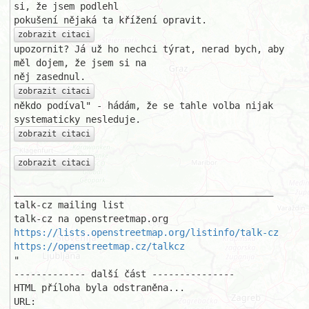
si, že jsem podlehl 

zobrazit citaci
upozornit? Já už ho nechci týrat, nerad bych, aby 
měl dojem, že jsem si na 

zobrazit citaci
někdo podíval" - hádám, že se tahle volba nijak 
zobrazit citaci
zobrazit citaci
_______________________________________________

talk-cz mailing list

https://lists.openstreetmap.org/listinfo/talk-cz
https://openstreetmap.cz/talkcz
"

------------- další část ---------------

HTML příloha byla odstraněna...

URL: 