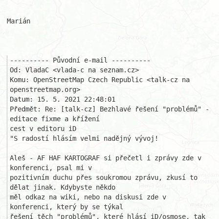
Marián

---------- Původní e-mail ----------

Od: VladaC <vlada-c na seznam.cz>

Komu: OpenStreetMap Czech Republic <talk-cz na 
openstreetmap.org>

Datum: 15. 5. 2021 22:48:01

Předmět: Re: [talk-cz] Bezhlavé řešení "problémů" - 
editace fixme a křížení 

cest v editoru iD 

"S radostí hlásím velmi nadějný vývoj!

Aleš - AF HAF KARTOGRAF si přečetl i zprávy zde v 
konferenci, psal mi v 

pozitivním duchu přes soukromou zprávu, zkusí to 
dělat jinak. Kdybyste někdo

měl odkaz na wiki, nebo na diskusi zde v 
konferenci, který by se týkal 

řešení těch "problémů", které hlásí iD/osmose, tak 