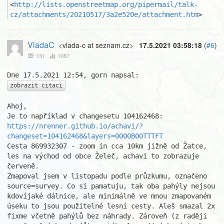
<
http://lists.openstreetmap.org/pipermail/talk-
cz/attachments/20210517/3a2e520e/attachment.htm
>
VladaC
<vlada-c at seznam.cz>
17.5.2021 03:58:18
(
#6
)
131
1087
zobrazit citaci
Ahoj,

https://nrenner.github.io/achavi/?
changeset=104162468&layers=0000B00TTTFT
Cesta 869932307 - zoom in cca 10km jižně od Žatce, 
les na východ od obce Želeč, achavi to zobrazuje 
červeně.

Zmapoval jsem v listopadu podle průzkumu, označeno 
source=survey. Co si pamatuju, tak oba pahýly nejsou 
kdovíjaké dálnice, ale minimálně ve mnou zmapovaném 
úseku to jsou použitelné lesní cesty. Aleš smazal 2x 
fixme včetně pahýlů bez náhrady. Zároveň (z raději 