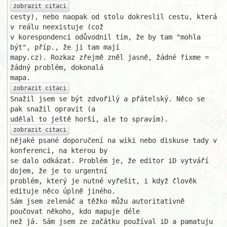
zobrazit citaci
cesty), nebo naopak od stolu dokreslil cestu, která 
v reálu neexistuje (což 

v korespondenci odůvodnil tím, že by tam "mohla 
být", příp., že ji tam mají 

mapy.cz). Rozkaz zřejmě zněl jasně, žádné fixme = 
žádný problém, dokonalá 

zobrazit citaci
Snažil jsem se být zdvořilý a přátelský. Něco se 
pak snažil opravit (a 

zobrazit citaci
nějaké psané doporučení na wiki nebo diskuse tady v 
konferenci, na kterou by

se dalo odkázat. Problém je, že editor iD vytváří 
dojem, že je to urgentní 

problém, který je nutné vyřešit, i když člověk 
edituje něco úplně jiného. 

Sám jsem zelenáč a těžko můžu autoritativně 
poučovat někoho, kdo mapuje déle

než já. Sám jsem ze začátku používal iD a pamatuju 