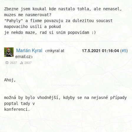
Zbezne jsem koukal kde nastalo tohla, ale nenasel, 
muzes me nasmerovat? 

"Pahyly" a fixme povazuju za dulezitou soucast 
mapovaciho usili a pokud 

je nekdo maze, rad si snim popovidam :)
Marián Kyral
<mkyral at
17.5.2021 01:16:04
(
#5
)
email.cz>
2637
2837
Ahoj,

možná by bylo vhodnější, kdyby se na nejasné případy 
poptal tady v 

konferenci. 
