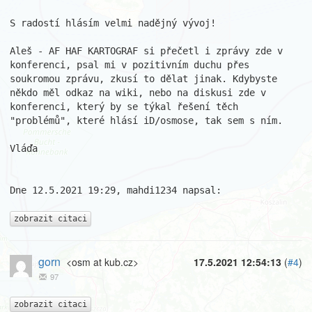
S radostí hlásím velmi nadějný vývoj!

Aleš - AF HAF KARTOGRAF si přečetl i zprávy zde v 
konferenci, psal mi v pozitivním duchu přes 
soukromou zprávu, zkusí to dělat jinak. Kdybyste 
někdo měl odkaz na wiki, nebo na diskusi zde v 
konferenci, který by se týkal řešení těch 
"problémů", které hlásí iD/osmose, tak sem s ním.

Vláďa

Dne 12.5.2021 19:29, mahdi1234 napsal:

zobrazit citaci
gorn
<osm at kub.cz>
17.5.2021 12:54:13
(
#4
)
97
zobrazit citaci