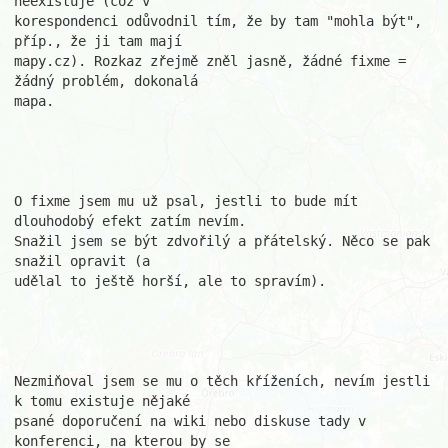
neexistuje (což v 

korespondenci odůvodnil tím, že by tam "mohla být", 
příp., že ji tam mají 

mapy.cz). Rozkaz zřejmě zněl jasně, žádné fixme = 
žádný problém, dokonalá 

mapa.

O fixme jsem mu už psal, jestli to bude mít 
dlouhodobý efekt zatím nevím. 

Snažil jsem se být zdvořilý a přátelský. Něco se pak 
snažil opravit (a 

udělal to ještě horší, ale to spravím).

Nezmiňoval jsem se mu o těch kříženích, nevím jestli 
k tomu existuje nějaké 

psané doporučení na wiki nebo diskuse tady v 
konferenci, na kterou by se 
