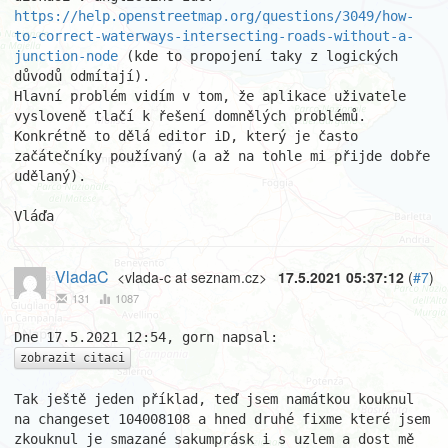
https://help.openstreetmap.org/questions/3049/how-
to-correct-waterways-intersecting-roads-without-a-
junction-node
 (kde to propojení taky z logických 
důvodů odmítají).

Hlavní problém vidím v tom, že aplikace uživatele 
vysloveně tlačí k řešení domnělých problémů. 
Konkrétně to dělá editor iD, který je často 
začátečníky používaný (a až na tohle mi přijde dobře 
udělaný).

Vláďa
VladaC
<vlada-c at seznam.cz>
17.5.2021 05:37:12
(
#7
)
131
1087
zobrazit citaci
Tak ještě jeden příklad, teď jsem namátkou kouknul 
na changeset 104008108 a hned druhé fixme které jsem 
zkouknul je smazané sakumprásk i s uzlem a dost mě 