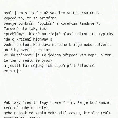
psal jsem si teď s uživatelem AF HAF KARTOGRAF. 
Vypadá to, že se primárně 

věnuje bunkrům "řopíkům" a korekcím landuse=*.  
Zároveň ale taky řeší 

"problémy", které mu zřejmě hlásí editor iD. Typicky 
jde o křížení highway s

vodní cestou, kde dává náhodně bridge nebo culvert, 
aniž by ověřil, co tam 

ve skutečnosti je (v jednom případě vím např. o tom, 
že tam v reálu je brod)

a jestli tam nějaký tok aspoň příležitostně 
existuje.

Pak taky "řešil" tagy fixme=* tím, že je buď smazal 
(včetně pahýlu cesty), 

nebo naopak od stolu dokreslil cestu, která v reálu 