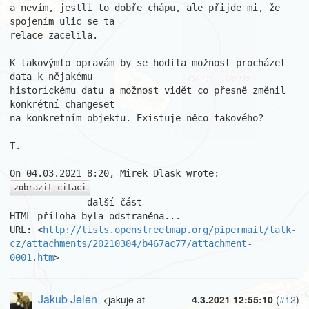
a nevím, jestli to dobře chápu, ale přijde mi, že 
spojením ulic se ta 

relace zacelila.

K takovýmto opravám by se hodila možnost procházet 
data k nějakému 

historickému datu a možnost vidět co přesně změnil 
konkrétní changeset 

na konkretním objektu. Existuje něco takového?

T.

zobrazit citaci
------------- další část ---------------

HTML příloha byla odstraněna...

URL: <
http://lists.openstreetmap.org/pipermail/talk-
cz/attachments/20210304/b467ac77/attachment-
0001.htm
>
Jakub Jelen
<jakuje at
4.3.2021 12:55:10
(
#12
)