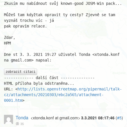
Zkusím mu nabídnout svůj known-good JOSM-Win pack...

Můžeš tam kdyžtak opravit ty cesty? Zjevně se tam 
vyznáš trochu víc - já

pak opravím relace.

Zdar,

HPM

Dne st 3. 3. 2021 19:27 uživatel Tonda <xtonda.konf 
na gmail.com> napsal:

zobrazit citaci
------------- další část ---------------

HTML příloha byla odstraněna...

URL: <
http://lists.openstreetmap.org/pipermail/talk-
cz/attachments/20210303/ebc2a565/attachment-
0001.htm
>
Tonda
<xtonda.konf at gmail.com>
3.3.2021 08:17:46
(
#5
)
35