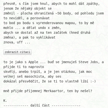
přesně, s čím jsem hnul, abych to mohl dát zpátky, 
jenom že nějaký objekt se 

změnil - plocha ohraničená ~50 body, od pohledu jsem 
to neviděl, a porovnávat 

to bod po bodu s vyrenderovanou mapou, to by mě 
mohlo ... a dělat undo x změn, 

abych se dostal až na ten začátek (hned druhá 
změna), a pak to vyklikávat 

znova, uff ...

zobrazit citaci
to je jako s Apple ... buď se jmenuješ Steve Jobs, a 
přijde ti to naprosto 

skvělý, anebo trpíš, a je jen otázkou, jak moc 
velkej seš masochista, aby ses 

dokázal přesvědčit, že se ti to vlastně líbí :-)

mně přijde příjemnej Merkaartor, ten by nešel?

K.

------------- další část ---------------
