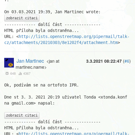
zobrazit citaci
------------- další část ---------------

HTML příloha byla odstraněna...

URL: <
http://lists.openstreetmap.org/pipermail/talk-
cz/attachments/20210303/8e1202f4/attachment.htm
>
Jan Martinec
<jan at
3.3.2021 08:22:47
(
#6
)
martinec.name>
648
4367
Ok, podívám se na ortofoto IPR.

Dne st 3. 3. 2021 20:19 uživatel Tonda <xtonda.konf 
na gmail.com> napsal:

zobrazit citaci
------------- další část ---------------

HTML příloha byla odstraněna...

URL: <
http://lists.openstreetmap.org/pipermail/talk-