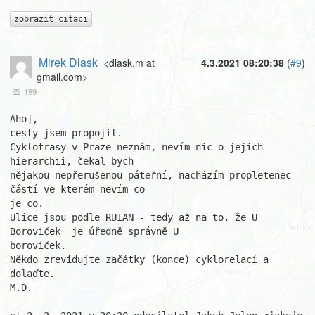
zobrazit citaci
Mirek Dlask
<dlask.m at
4.3.2021 08:20:38
(
#9
)
gmail.com>
199
Ahoj,

cesty jsem propojil.

Cyklotrasy v Praze neznám, nevím nic o jejich 
hierarchii, čekal bych

nějakou nepřerušenou páteřní, nacházím propletenec 
částí ve kterém nevím co

je co.

Ulice jsou podle RUIAN - tedy až na to, že U 
Boroviček  je úředně správně U

boroviček.

Někdo zrevidujte začátky (konce) cyklorelací a 
dolaďte.

M.D.
