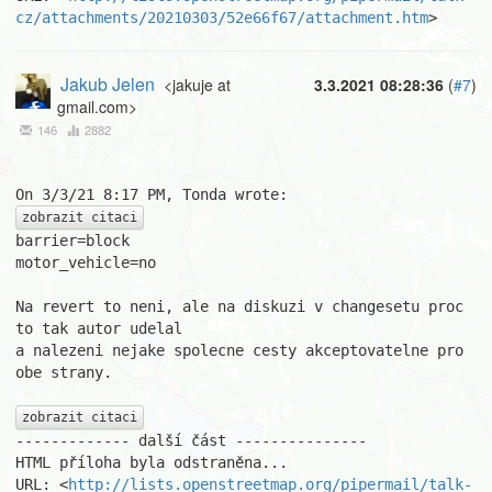
cz/attachments/20210303/52e66f67/attachment.htm
>
Jakub Jelen
<jakuje at
3.3.2021 08:28:36
(
#7
)
gmail.com>
146
2882
zobrazit citaci
barrier=block

motor_vehicle=no

Na revert to neni, ale na diskuzi v changesetu proc 
to tak autor udelal

a nalezeni nejake spolecne cesty akceptovatelne pro 
obe strany.

zobrazit citaci
------------- další část ---------------

HTML příloha byla odstraněna...

URL: <
http://lists.openstreetmap.org/pipermail/talk-