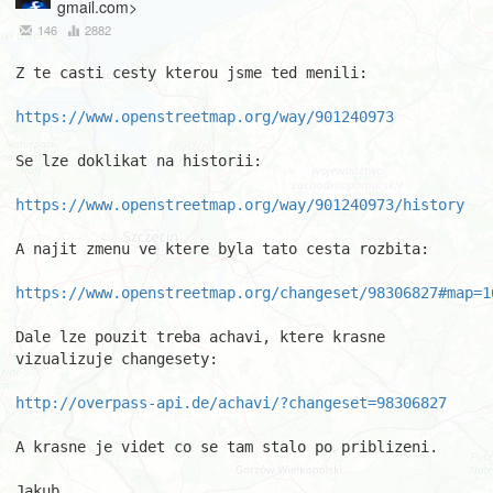
gmail.com>
146
2882
Z te casti cesty kterou jsme ted menili:

https://www.openstreetmap.org/way/901240973
Se lze doklikat na historii:

https://www.openstreetmap.org/way/901240973/history
A najit zmenu ve ktere byla tato cesta rozbita:

https://www.openstreetmap.org/changeset/98306827#map=1
Dale lze pouzit treba achavi, ktere krasne 
vizualizuje changesety:

http://overpass-api.de/achavi/?changeset=98306827
A krasne je videt co se tam stalo po priblizeni.

Jakub
