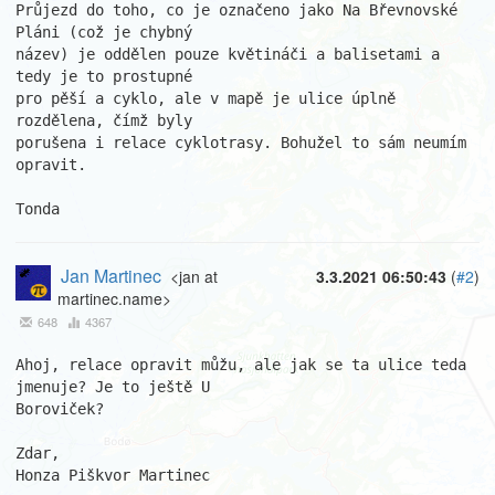
Průjezd do toho, co je označeno jako Na Břevnovské 
Pláni (což je chybný 

název) je oddělen pouze květináči a balisetami a 
tedy je to prostupné 

pro pěší a cyklo, ale v mapě je ulice úplně 
rozdělena, čímž byly 

porušena i relace cyklotrasy. Bohužel to sám neumím 
opravit.

Tonda
Jan Martinec
<jan at
3.3.2021 06:50:43
(
#2
)
martinec.name>
648
4367
Ahoj, relace opravit můžu, ale jak se ta ulice teda 
jmenuje? Je to ještě U

Boroviček?

Zdar,

Honza Piškvor Martinec
