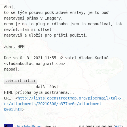
Ahoj,

Co se týče posuvu podkladové vrstvy, je to buď 
nastavení přímo v Imagery,

nebo je na to plugin (dlouho jsem to nepoužíval, tak 
nevím). Tam si offset

nastavíš a uložíš pro příští použití.

Zdar, HPM

Dne so 6. 3. 2021 11:55 uživatel Vladan Kudláč 
<vladankudlac na gmail.com>

napsal:

zobrazit citaci
------------- další část ---------------

HTML příloha byla odstraněna...

URL: <
http://lists.openstreetmap.org/pipermail/talk-
cz/attachments/20210306/b377be6c/attachment-
0001.htm
>
Jan Martinec
<jan at
6.3.2021 12:36:22
(
#17
)