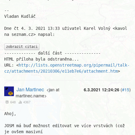
--

Vladan Kudláč

Dne čt 4. 3. 2021 13:33 uživatel Karel Volný <kavol 
na seznam.cz> napsal:

zobrazit citaci
------------- další část ---------------

HTML příloha byla odstraněna...

URL: <
http://lists.openstreetmap.org/pipermail/talk-
cz/attachments/20210306/e11eb7e6/attachment.htm
>
Jan Martinec
<jan at
6.3.2021 12:24:26
(
#15
)
martinec.name>
648
4367
Ahoj,

JOSM má buď možnost editovat ve více vrstvách (což 
je ovšem masivní
