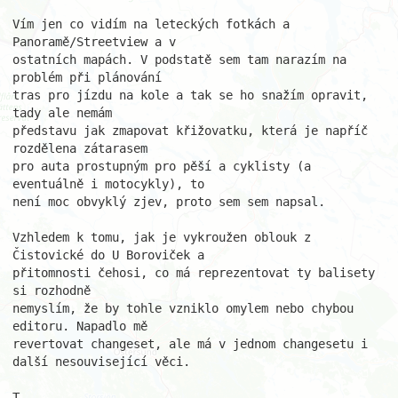
Vím jen co vidím na leteckých fotkách a 
Panoramě/Streetview a v 

ostatních mapách. V podstatě sem tam narazím na 
problém při plánování 

tras pro jízdu na kole a tak se ho snažím opravit, 
tady ale nemám 

představu jak zmapovat křižovatku, která je napříč 
rozdělena zátarasem 

pro auta prostupným pro pěší a cyklisty (a 
eventuálně i motocykly), to 

není moc obvyklý zjev, proto sem sem napsal.

Vzhledem k tomu, jak je vykroužen oblouk z 
Čistovické do U Boroviček a 

přitomnosti čehosi, co má reprezentovat ty balisety 
si rozhodně 

nemyslím, že by tohle vzniklo omylem nebo chybou 
editoru. Napadlo mě 

revertovat changeset, ale má v jednom changesetu i 
další nesouvisející věci.

T.
