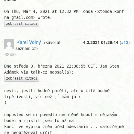
On Thu, Mar 4, 2021 at 12:32 PM Tonda <xtonda.konf 
zobrazit citaci
Karel Volný
<kavol at
4.3.2021 01:29:14
(
#13
)
seznam.cz>
599
Dne středa 3. března 2021 22:38:55 CET, Jan Sten 
zobrazit citaci
nevím, jestli hodně paměti, ale určitě hodně 
trpělivosti, víc než jí mám já :-

(

naposled se mi povedlo nechtěně hnout s nějakým 
bodem a zjistil jsem to až na 

konci ve výpisu změn před odesláním ... samozřejmě 
se neobtěžoval určit 
