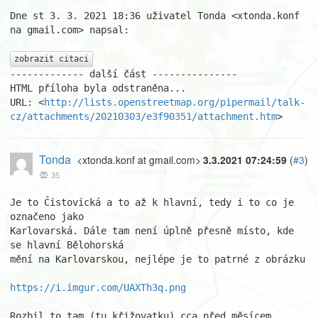
Dne st 3. 3. 2021 18:36 uživatel Tonda <xtonda.konf 
na gmail.com> napsal:

zobrazit citaci
------------- další část ---------------

HTML příloha byla odstraněna...

URL: <
http://lists.openstreetmap.org/pipermail/talk-
cz/attachments/20210303/e3f90351/attachment.htm
>
Tonda
<xtonda.konf at gmail.com>
3.3.2021 07:24:59
(
#3
)
35
Je to Čistovická a to až k hlavní, tedy i to co je 
označeno jako 

Karlovarská. Dále tam není úplně přesně místo, kde 
se hlavní Bělohorská 

mění na Karlovarskou, nejlépe je to patrné z obrázku

https://i.imgur.com/UAXTh3q.png
Rozbil to tam (tu křižovatku) cca před měsícem 