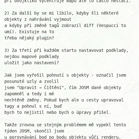
při dvojkliku vycentruje mapu ale to často nestačí.

2) Za další by se mi líbilo, kdyby šli některé 
objekty z nahrávání vyjmout

a kdyby při změně tagů zobrazil diff (Vespucci to 
umí). Existuje na to

třeba nějaký plugin?

3) Za třetí při každém startu nastavovat podklady, 
nejdou mapové podklady

uložit jako nastavení?

Jak jsem vyřešil pohnutí s objekty - označil jsem 
posunuté uzly a zvolil

jsem "Upravit → Čištění", čím JOSM dané objekty 
zapomněl a tedy i mé

nechtěně změny. Pokud bych ale u cesty upravoval 
tagy a pohnul s ní, buď

bych to nejistil nebo bych o úpravy přišel.

Takže zrovna se stejným problémem mě vypekl tento 
týden JOSM, skončil jsem

u porovnávání bod po bodu objektu vůči renderu.
