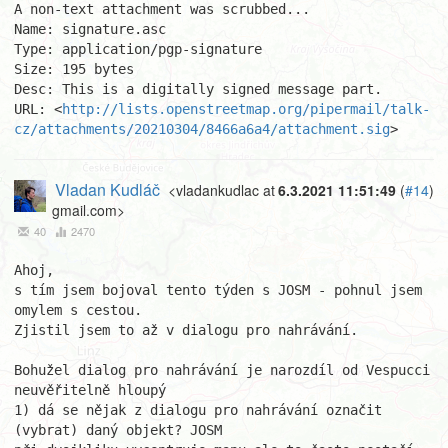
A non-text attachment was scrubbed...

Name: signature.asc

Type: application/pgp-signature

Size: 195 bytes

Desc: This is a digitally signed message part.

URL: <
http://lists.openstreetmap.org/pipermail/talk-
cz/attachments/20210304/8466a6a4/attachment.sig
>
Vladan Kudláč
<vladankudlac at
6.3.2021 11:51:49
(
#14
)
gmail.com>
40
2470
Ahoj,

s tím jsem bojoval tento týden s JOSM - pohnul jsem 
omylem s cestou.

Zjistil jsem to až v dialogu pro nahrávání.

Bohužel dialog pro nahrávání je narozdíl od Vespucci 
neuvěřitelně hloupý

1) dá se nějak z dialogu pro nahrávání označit 
(vybrat) daný objekt? JOSM
