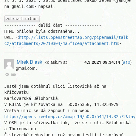
st 3. 3. 2021 v 20:30 odesílatel Jakub Jelen <jakuje 
na gmail.com> napsal:

zobrazit citaci
------------- další část ---------------

HTML příloha byla odstraněna...

URL: <
http://lists.openstreetmap.org/pipermail/talk-
cz/attachments/20210304/4a5f1ce6/attachment.htm
>
Mirek Dlask
<dlask.m at
4.3.2021 09:34:14
(
#10
)
gmail.com>
199
Ještě jsem dotáhnul ulici Čistovická až na 
křižovatku

Karlovarská-Bělohorská.

V RUIAN je křižovatka na  50.075356, 14.3254979

https://openstreetmap.cz/#map=19/50.07544/14.32572&lay
V OSM je ta křižovatka tak,  že se z ulic Bělohorská 
a Thurnova do

Čistovecké nedostanu, což nevím jestli je správně.
