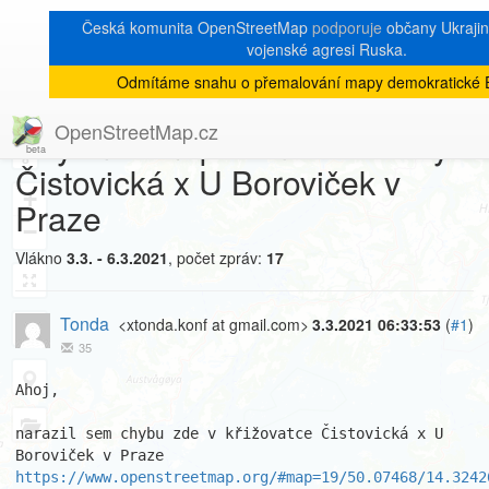
Česká komunita OpenStreetMap
podporuje
občany Ukrajiny
vojenské agresi Ruska.
Odmítáme snahu o přemalování mapy demokratické 
[Talk-cz]
« zpět na výpis měsíce
|
OpenStreetMap.cz
Chybné zmapování křižovatky
8
Čistovická x U Boroviček v
+
Praze
−
Vlákno
3.3. - 6.3.2021
, počet zpráv:
17
Tonda
<xtonda.konf at gmail.com>
3.3.2021 06:33:53
(
#1
)
35
Ahoj,

narazil sem chybu zde v křižovatce Čistovická x U 
https://www.openstreetmap.org/#map=19/50.07468/14.3242