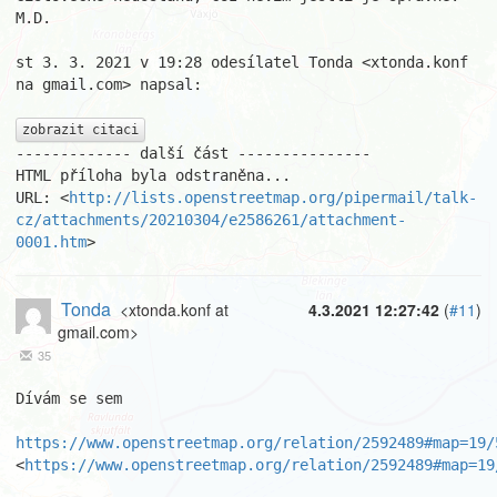
M.D.

st 3. 3. 2021 v 19:28 odesílatel Tonda <xtonda.konf 
na gmail.com> napsal:

zobrazit citaci
------------- další část ---------------

HTML příloha byla odstraněna...

URL: <
http://lists.openstreetmap.org/pipermail/talk-
cz/attachments/20210304/e2586261/attachment-
0001.htm
>
Tonda
<xtonda.konf at
4.3.2021 12:27:42
(
#11
)
gmail.com>
35
Dívám se sem

https://www.openstreetmap.org/relation/2592489#map=19/
<
https://www.openstreetmap.org/relation/2592489#map=19