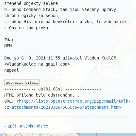
změněné objekty zeleně

b) okno Command Stack, tam jsou všechny úpravy 
chronologicky za sebou,

c) okno Historie na konkrétním prvku, to zobrazuje 
změny na tom prvku.

Zdar,

HPM

Dne so 6. 3. 2021 11:55 uživatel Vladan Kudláč 
<vladankudlac na gmail.com>

napsal:

zobrazit citaci
------------- další část ---------------

HTML příloha byla odstraněna...

URL: <
http://lists.openstreetmap.org/pipermail/talk-
cz/attachments/20210306/5660c645/attachment.htm
>
« zpět na výpis měsíce