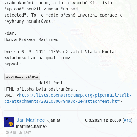
vrabcokanón), nebo, a to je vhodnější, místo 
"upload" použít z menu "upload

selected". To je medle přesně inverzní operace k 
"vybraný nenahrávat."

Zdar,

Honza Piškvor Martinec

Dne so 6. 3. 2021 11:55 uživatel Vladan Kudláč 
<vladankudlac na gmail.com>

napsal:

zobrazit citaci
------------- další část ---------------

HTML příloha byla odstraněna...

URL: <
http://lists.openstreetmap.org/pipermail/talk-
cz/attachments/20210306/94a8c71e/attachment.htm
>
Jan Martinec
<jan at
6.3.2021 12:26:59
(
#16
)
martinec.name>
648
4367