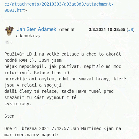
cz/attachments/20210303/a93ae3d3/attachment-
0001.htm
>
Jan Sten Adámek
<sten at
3.3.2021 10:38:55
(
#8
)
adamek.nz>
6
Používám iD i na velké editace a chce to akorát 
hodně RAM :), JOSM jsem 

nějak nepochopil, jak používat, nepřišlo mi moc 
intuitivní. Relace tras iD 

nerozbije ani omylem, odmítne smazat hrany, které 
jsou v relaci a spojují 

další členy té relace, takže HaPe musel před 
smazáním tu část vyjmout z té 

cyklotrasy.

Sten

Dne 4. března 2021 7:42:57 Jan Martinec <jan na 
martinec.name> napsal:
