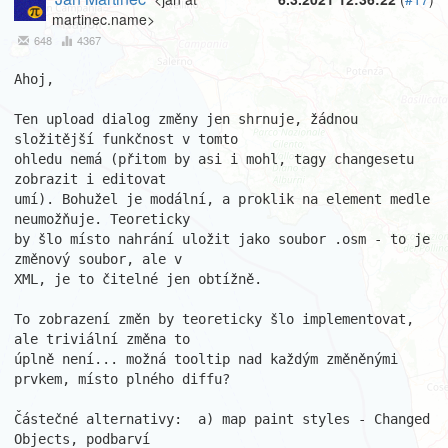
martinec.name>
648
4367
Ahoj,

Ten upload dialog změny jen shrnuje, žádnou 
složitější funkčnost v tomto

ohledu nemá (přitom by asi i mohl, tagy changesetu 
zobrazit i editovat

umí). Bohužel je modální, a proklik na element medle 
neumožňuje. Teoreticky

by šlo místo nahrání uložit jako soubor .osm - to je 
změnový soubor, ale v

XML, je to čitelné jen obtížně.

To zobrazení změn by teoreticky šlo implementovat, 
ale triviální změna to

úplně není... možná tooltip nad každým změněnými 
prvkem, místo plného diffu?

Částečné alternativy:  a) map paint styles - Changed 
Objects, podbarví
