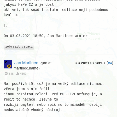
jakýsi HaPe-CZ a je dost 

aktivní, tak snad i ostatní editace nejí podoobnou 
kvalitu.

T.

On 03.03.2021 18:50, Jan Martinec wrote:

zobrazit citaci
Jan Martinec
<jan at
3.3.2021 07:39:07
(
#4
)
martinec.name>
648
4367
No, používá iD, což je na velký editace nic moc, 
včera jsem s ním řešil

jinou rozbitou relaci. Prý mu JOSM nefunguje, a 
řešit to nechce. Zjevně to

rozbíjí omylem, nebo spíš mu to mimoděk rozbíjí 
nedostatečně vhodný nástroj.
