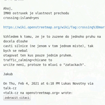
Ahoj,

IMHO ostruvek je vlastnost prechodu 
crossing:island=yes

https://wiki.openstreetmap.org/wiki/Tag:crossing%3Dmar
Vzhledem k tomu, ze je to zuzene do jednoho pruhu na 
docela dlouhe

casti silnice (ne jenom v tom jednom miste), tak 
bych se nebal

otagovat ten kus pouze jednim pruhem. 
traffic_calming=chicane to

urcite neni, protoze to mluvi o "zatackach".

Jakub

On Thu, Feb 4, 2021 at 6:18 PM Lukas Novotny via 
talk-cz

zobrazit citaci