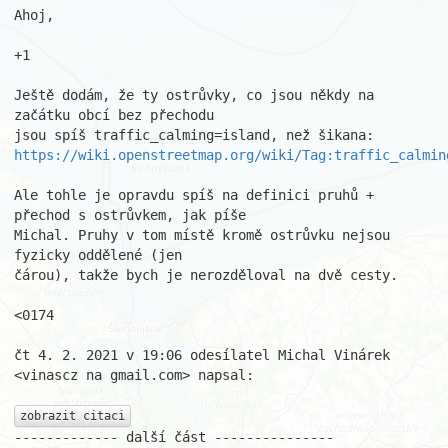
Ahoj,

+1

Ještě dodám, že ty ostrůvky, co jsou někdy na 
začátku obcí bez přechodu

https://wiki.openstreetmap.org/wiki/Tag:traffic_calmin
Ale tohle je opravdu spíš na definici pruhů + 
přechod s ostrůvkem, jak píše

Michal. Pruhy v tom místě kromě ostrůvku nejsou 
fyzicky oddělené (jen

čárou), takže bych je nerozděloval na dvě cesty.

<0174

čt 4. 2. 2021 v 19:06 odesílatel Michal Vinárek 
<vinascz na gmail.com> napsal:

zobrazit citaci
------------- další část ---------------
