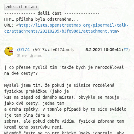
zobrazit citaci
------------- další část ---------------

HTML příloha byla odstraněna...

URL: <
http://lists.openstreetmap.org/pipermail/talk-
cz/attachments/20210205/b3fe98d1/attachment.htm
>
<0174
<V0174 at v0174.net>
5.2.2021 10:39:44
(
#7
)
122
3104
| co přesně myslíš tím "takže bych je nerozděloval 
na dvě cesty"?

Myslel jsem tím, že pokud je silnice rozdělená 
fyzickou překážkou (jako je

kus na západ od daného místa), obvykle se mapuje 
jako dvě cesty, jedna tam

a druhá zpátky. V tomhle případě by to sice svádělo 
(je tam plná čára a

zebra), ale pokud dobře vidím, fyzická zábrana tam 
kromě toho ostrůvku není.

Nicméně často se to pro krátké úseky ignoruje, aby 