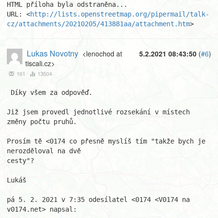
HTML příloha byla odstraněna...

URL: <
http://lists.openstreetmap.org/pipermail/talk-
cz/attachments/20210205/413881aa/attachment.htm
>
Lukas Novotny
<lenochod at
5.2.2021 08:43:50
(
#6
)
tiscali.cz>
161
13504
 Díky všem za odpověď.

Již jsem provedl jednotlivé rozsekání v místech 
změny počtu pruhů.

Prosím tě <0174 co přesně myslíš tím "takže bych je 
nerozděloval na dvě

cesty"?

Lukáš

pá 5. 2. 2021 v 7:35 odesílatel <0174 <V0174 na 
v0174.net> napsal:
