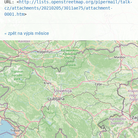
URL: <
http://lists.openstreetmap.org/pipermail/talk-
cz/attachments/20210205/3011ae75/attachment-
0001.htm
>
« zpět na výpis měsíce