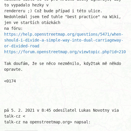
to vypadalo hezky v

rendereru ;) Což bude případ i této ulice.

Nedohledal jsem teď tuhle "best practice" na Wiki, 
jen ve starších otázkách

https://help.openstreetmap.org/questions/5471/when-
should-i-divide-a-simple-way-into-dual-carriageway-
or-divided-road
https://forum.openstreetmap.org/viewtopic.php?id=210
Tak doufám, že se něco nezměnilo, kdyžtak mě někdo 
opravte.

<0174

pá 5. 2. 2021 v 8:45 odesílatel Lukas Novotny via 
talk-cz <

talk-cz na openstreetmap.org> napsal:
