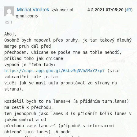
Michal Vinárek
<vinascz at
4.2.2021 07:05:20
(
#3
)
gmail.com>
1
Ahoj,

Osobně bych mapoval přes pruhy, je tam takový dlouhý 
merge pruh dál před

přechodem. Chicane se podle mne na tohle nehodí, 
příklad toho jak chicane

https://maps.app.goo.gl/6kbv3qNVhAMxY2xp7
 (sice 
zahraniční, ale je tam

vidět jak se musí auta promotávat ze strany na 
stranu).

Rozdělil bych to na lanes=4 (a přidáním turn:lanes) 
na cestě k přechodu,

ten jednopruh jako lanes=3 (s přidáním kolik lanes v 
jakém směru) a od

přechodu zase lanes=4 (případně s informacemi 
ohledně turn lanes). A node
