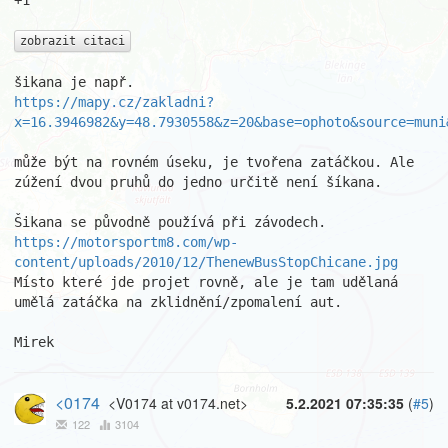
+1

zobrazit citaci
https://mapy.cz/zakladni?
x=16.3946982&y=48.7930558&z=20&base=ophoto&source=muni
může být na rovném úseku, je tvořena zatáčkou. Ale 
zúžení dvou pruhů do jedno určitě není šíkana.

https://motorsportm8.com/wp-
content/uploads/2010/12/ThenewBusStopChicane.jpg
Místo které jde projet rovně, ale je tam udělaná 
umělá zatáčka na zklidnění/zpomalení aut.

Mirek
<0174
<V0174 at v0174.net>
5.2.2021 07:35:35
(
#5
)
122
3104