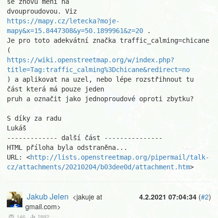
se znovu mění na

https://mapy.cz/letecka?moje-
mapy&x=15.8447308&y=50.1899961&z=20
 .

Je pro toto adekvátní značka traffic_calming=chicane 
https://wiki.openstreetmap.org/w/index.php?
title=Tag:traffic_calming%3Dchicane&redirect=no
) a aplikovat na uzel, nebo lépe rozstřihnout tu 
část která má pouze jeden

pruh a označit jako jednoproudové oproti zbytku?

S díky za radu

Lukáš

------------- další část ---------------

HTML příloha byla odstraněna...

URL: <
http://lists.openstreetmap.org/pipermail/talk-
cz/attachments/20210204/b03dee0d/attachment.htm
>
Jakub Jelen
<jakuje at
4.2.2021 07:04:34
(
#2
)
gmail.com>
146
2882