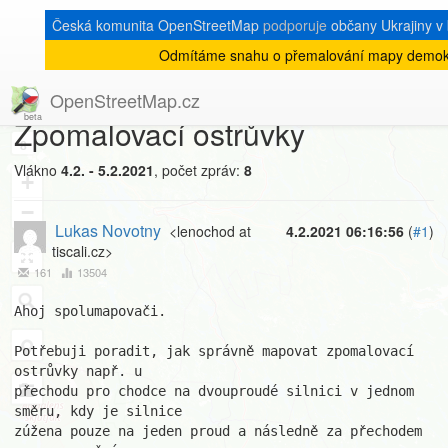
Česká komunita OpenStreetMap
podporuje
občany Ukrajiny v b
Odmítáme snahu o přemalování mapy demokr
[Talk-cz]
« zpět na výpis měsíce
|
OpenStreetMap.cz
Zpomalovací ostrůvky
8
Vlákno
4.2. - 5.2.2021
, počet zpráv:
8
+
−
Lukas Novotny
<lenochod at
4.2.2021 06:16:56
(
#1
)
tiscali.cz>
161
13504
Ahoj spolumapovači.

Potřebuji poradit, jak správně mapovat zpomalovací 
ostrůvky např. u

přechodu pro chodce na dvouproudé silnici v jednom 
směru, kdy je silnice

zúžena pouze na jeden proud a následně za přechodem 