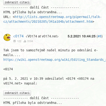
zobrazit citaci
------------- další část ---------------

HTML příloha byla odstraněna...

URL: <
http://lists.openstreetmap.org/pipermail/talk-
cz/attachments/20210205/341a104b/attachment.htm
>
<0174
<V0174 at v0174.net>
5.2.2021 10:44:25
(
#8
)
122
3104
Tak jsem to samozřejmě našel minutu po odeslání e-
https://wiki.openstreetmap.org/wiki/Editing_Standards_
<0174

pá 5. 2. 2021 v 10:39 odesílatel <0174 <V0174 na 
v0174.net> napsal:

zobrazit citaci
------------- další část ---------------

HTML příloha byla odstraněna...
