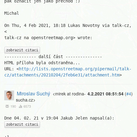
pak označit jen jako přechod :)

Michal

On Thu, 4 Feb 2021, 18:18 Lukas Novotny via talk-cz, 
<

talk-cz na openstreetmap.org> wrote:

zobrazit citaci
------------- další část ---------------

HTML příloha byla odstraněna...

URL: <
http://lists.openstreetmap.org/pipermail/talk-
cz/attachments/20210204/2feb6e31/attachment.htm
>
Miroslav Suchý
<mirek at rodina-
4.2.2021 08:51:54
(
#4
)
sucha.cz>
190
6573
zobrazit citaci