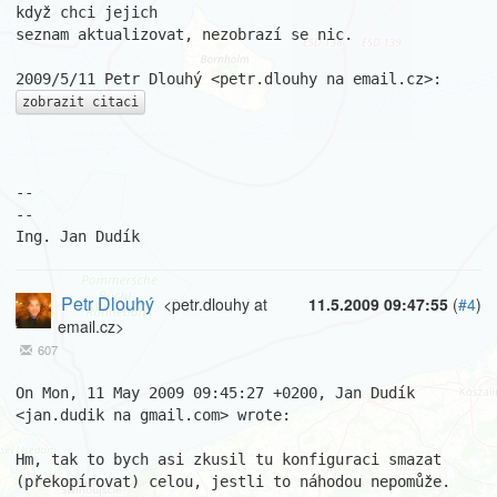
když chci jejich

seznam aktualizovat, nezobrazí se nic.

zobrazit citaci
-- 

--

Ing. Jan Dudík
Petr Dlouhý
<petr.dlouhy at
11.5.2009 09:47:55
(
#4
)
email.cz>
607
On Mon, 11 May 2009 09:45:27 +0200, Jan Dudík 
<jan.dudik na gmail.com> wrote:

Hm, tak to bych asi zkusil tu konfiguraci smazat 
(překopírovat) celou, jestli to náhodou nepomůže.
