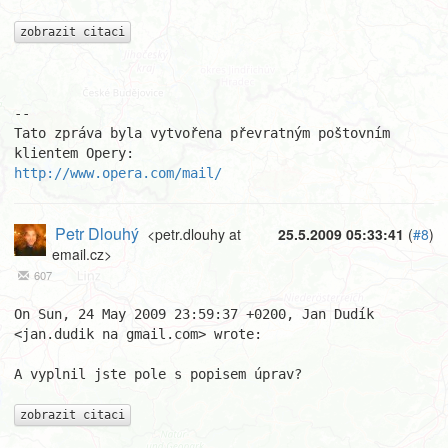
zobrazit citaci
-- 

Tato zpráva byla vytvořena převratným poštovním 
http://www.opera.com/mail/
Petr Dlouhý
<petr.dlouhy at
25.5.2009 05:33:41
(
#8
)
email.cz>
607
On Sun, 24 May 2009 23:59:37 +0200, Jan Dudík 
<jan.dudik na gmail.com> wrote:

A vyplnil jste pole s popisem úprav?

zobrazit citaci