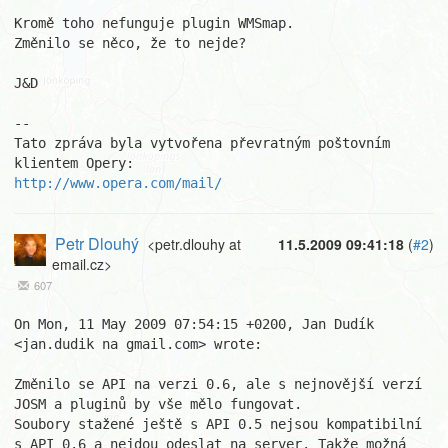
Kromě toho nefunguje plugin WMSmap.

Změnilo se něco, že to nejde?

J&D

-- 

Tato zpráva byla vytvořena převratným poštovním 
http://www.opera.com/mail/
Petr Dlouhý
<petr.dlouhy at
11.5.2009 09:41:18
(
#2
)
email.cz>
607
On Mon, 11 May 2009 07:54:15 +0200, Jan Dudík 
<jan.dudik na gmail.com> wrote:

Změnilo se API na verzi 0.6, ale s nejnovější verzí 
JOSM a pluginů by vše mělo fungovat.

Soubory stažené ještě s API 0.5 nejsou kompatibilní 
s API 0.6 a nejdou odeslat na server. Takže možná 