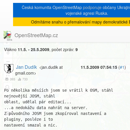
Česká komunita OpenStreetMap
podporuje
občany Ukrajiny
vojenské agresi Ruska.
Odmítáme snahu o přemalování mapy demokratické 
[Talk-cz]
« zpět na výpis měsíce
|
OpenStreetMap.cz
Nahrání na server
8
Vlákno
11.5. - 25.5.2009
, počet zpráv:
9
+
−
Jan Dudík
<jan.dudik at
11.5.2009 07:54:15
(
#1
)
gmail.com>
393
733
Po několika měsíích jsem se vrátil k OSM, stáhl 
nejnovější JOSM, stáhl  

oblast, udělal pár editací...

...a nedokážu data nahrát na server.

Z původního JOSM jsem zkopíroval nastavení a 
pluginy, posléze i to  

nastavení smazal a nic.
