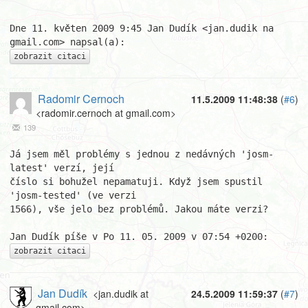
Dne 11. květen 2009 9:45 Jan Dudík <jan.dudik na 
zobrazit citaci
Radomir Cernoch
11.5.2009 11:48:38
(
#6
)
<radomir.cernoch at gmail.com>
139
Já jsem měl problémy s jednou z nedávných 'josm-
latest' verzí, její

číslo si bohužel nepamatuji. Když jsem spustil 
'josm-tested' (ve verzi

1566), vše jelo bez problémů. Jakou máte verzi?

zobrazit citaci
Jan Dudík
<jan.dudik at
24.5.2009 11:59:37
(
#7
)
gmail.com>