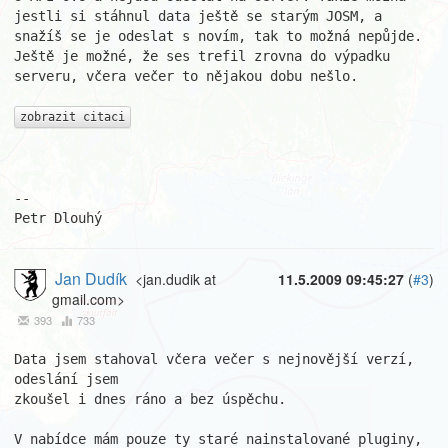
jestli si stáhnul data ještě se starým JOSM, a 
snažíš se je odeslat s novím, tak to možná nepůjde.

Ještě je možné, že ses trefil zrovna do výpadku 
serveru, včera večer to nějakou dobu nešlo.

zobrazit citaci
-- 

Petr Dlouhý
Jan Dudík
<jan.dudik at
11.5.2009 09:45:27
(
#3
)
gmail.com>
393
733
Data jsem stahoval včera večer s nejnovější verzí, 
odeslání jsem

zkoušel i dnes ráno a bez úspěchu.

V nabídce mám pouze ty staré nainstalované pluginy, 