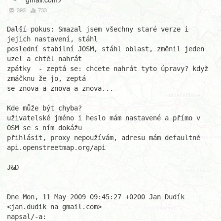
393
733
Další pokus: Smazal jsem všechny staré verze i 
jejich nastavení, stáhl  

poslední stabilní JOSM, stáhl oblast, změnil jeden 
uzel a chtěl nahrát  

zpátky  - zeptá se: chcete nahrát tyto úpravy? když 
zmáčknu že jo, zeptá  

se znova a znova a znova...

Kde může být chyba?

uživatelské jméno i heslo mám nastavené a přímo v 
OSM se s ním dokážu  

přihlásit, proxy nepoužívám, adresu mám defaultně 
api.openstreetmap.org/api

J&D

Dne Mon, 11 May 2009 09:45:27 +0200 Jan Dudík 
<jan.dudik na gmail.com>  

napsal/-a:
