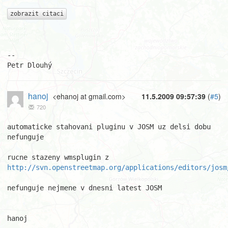
zobrazit citaci
-- 

Petr Dlouhý
hanoj
<ehanoj at gmail.com>
11.5.2009 09:57:39
(
#5
)
720
automaticke stahovani pluginu v JOSM uz delsi dobu 
nefunguje

http://svn.openstreetmap.org/applications/editors/josm
nefunguje nejmene v dnesni latest JOSM

hanoj
