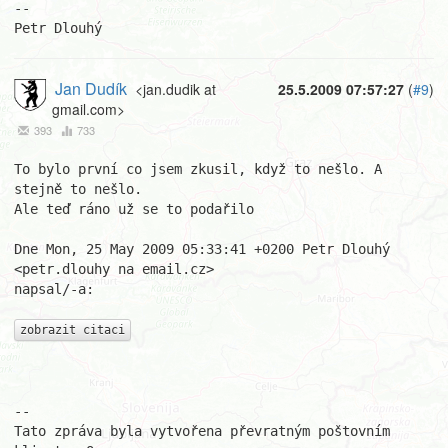
-- 

Petr Dlouhý
Jan Dudík
<jan.dudik at
25.5.2009 07:57:27
(
#9
)
gmail.com>
393
733
To bylo první co jsem zkusil, když to nešlo. A 
stejně to nešlo.

Ale teď ráno už se to podařilo

Dne Mon, 25 May 2009 05:33:41 +0200 Petr Dlouhý 
<petr.dlouhy na email.cz>  

napsal/-a:

zobrazit citaci
-- 

Tato zpráva byla vytvořena převratným poštovním 