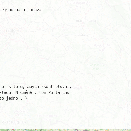
ejsou na ni prava...

nom k tomu, abych zkontroloval, 

kladu. Nicméně v tom Potlatchu

o jedno ;-)
