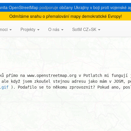
nita OpenStreetMap
podporuje
občany Ukrajiny v boji proti vojenské a
Odmítáme snahu o přemalování mapy demokratické Evropy!
ladové mapy
moci
Projekty
O nás
SotM CZ+SK
ků přímo na www.openstreetmap.org v Potlatch mi fungují j
.gif
 ). Podařilo se to někomu zprovoznit? Pokud ano, pos