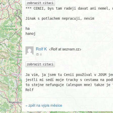
zobrazit citaci
*** CENII, bys tam radeji davat ani nemel, n
Jinak s potlachem nepracuji, nevim

ha

hanoj
Rolf K
<Rolf at seznam.cz>
8
zobrazit citaci
Ja vim, ja jsem tu Cenii používal v JOSM je
jestli mi sedí moje tracky s cestama na pod
to stejne nefunguje (alespon mne) takze je t
Rolf
« zpět na výpis měsíce