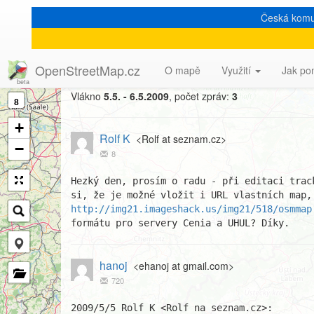
Česká komu
[Talk-cz] Potlatch a podk
OpenStreetMap.cz
O mapě
Využití
Jak po
Vlákno
5.5. - 6.5.2009
, počet zpráv:
3
8
+
Rolf K
<Rolf at seznam.cz>
−
8
Hezký den, prosím o radu - při editaci trac
http://img21.imageshack.us/img21/518/osmmap
formátu pro servery Cenia a UHUL? Díky.
hanoj
<ehanoj at gmail.com>
720