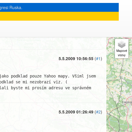
gresi Ruska.
« zpět na výpis měsíce
|
5.5.2009 10:56:55
(
#1
)
ako podklad pouze Yahoo mapy. Všiml jsem 
si, že je možné vložit i URL vlastních map, ale když jsem zkoušel stejnou adresu jako mám v JOSM, podklad se mi nezobrazí viz. ( 
lali byste mi prosím adresu ve správném 
5.5.2009 01:26:49
(
#2
)