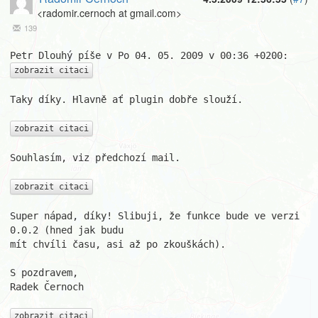
<radomir.cernoch at gmail.com>
139
zobrazit citaci
Taky díky. Hlavně ať plugin dobře slouží.

zobrazit citaci
Souhlasím, viz předchozí mail.

zobrazit citaci
Super nápad, díky! Slibuji, že funkce bude ve verzi 
0.0.2 (hned jak budu

mít chvíli času, asi až po zkouškách).

S pozdravem,

Radek Černoch

zobrazit citaci