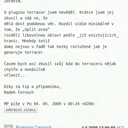
Zdravím,

O pluginu terracer jsem nevěděl. Krátce jsem jej 
zkusil a zdá se, že

dělá dost podobnou věc. Rozdíl vidím minimálně v 
tom, že „Split area“

rozdělí libovolnou oblast podle _již existujících_ 
hranic. Mnohdy totiž

domy nejsou v řadě tak hezky rozložené jak je 
generuje terracer.

Časem bych asi zkusil svůj kód do terraceru nějak 
chytře a nenásilně

včlenit...

Díky za tip a připomínku,

Radek Černoch

zobrazit citaci
Radomir Cernoch
4.5.2009 12:56:55
(
#7
)