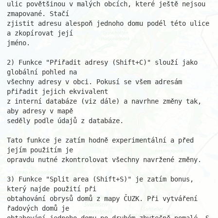
ulic povětšinou v malých obcích, které ještě nejsou 
zmapované. Stačí

zjistit adresu alespoň jednoho domu podél této ulice 
a zkopírovat její

jméno.

2) Funkce "Přiřadit adresy (Shift+C)" slouží jako 
globální pohled na

všechny adresy v obci. Pokusí se všem adresám 
přiřadit jejich ekvivalent

z interní databáze (viz dále) a navrhne změny tak, 
aby adresy v mapě

seděly podle údajů z databáze.

Tato funkce je zatím hodně experimentální a před 
jejím použitím je

opravdu nutné zkontrolovat všechny navržené změny.

3) Funkce "Split area (Shift+S)" je zatím bonus, 
který najde použití při

obtahování obrysů domů z mapy ČUZK. Při vytváření 
řadových domů je
