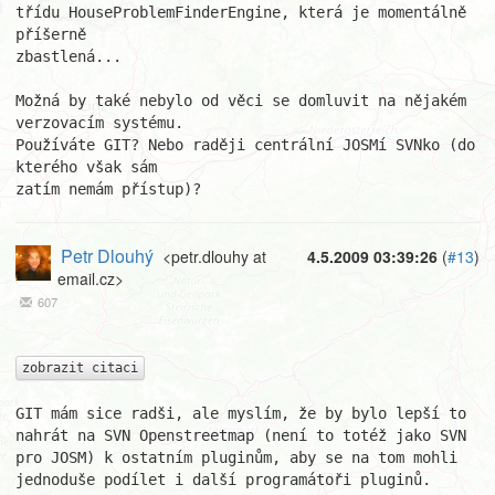
třídu HouseProblemFinderEngine, která je momentálně 
příšerně

zbastlená...

Možná by také nebylo od věci se domluvit na nějakém 
verzovacím systému.

Používáte GIT? Nebo raději centrální JOSMí SVNko (do 
kterého však sám

zatím nemám přístup)?
Petr Dlouhý
<petr.dlouhy at
4.5.2009 03:39:26
(
#13
)
email.cz>
607
zobrazit citaci
GIT mám sice radši, ale myslím, že by bylo lepší to 
nahrát na SVN Openstreetmap (není to totéž jako SVN 
pro JOSM) k ostatním pluginům, aby se na tom mohli 
jednoduše podílet i další programátoři pluginů.
