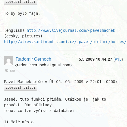
zobrazit citaci
To by bylo fajn.

-- 

(english) 
http://www.livejournal.com/~pavelmachek
(cesky, pictures) 
http://atrey.karlin.mff.cuni.cz/~pavel/picture/horses/
Radomir Cernoch
5.5.2009 10:44:27
(
#15
)
<radomir.cernoch at gmail.com>
139
zobrazit citaci
Jasně, tuto funkci přidám. Otázkou je, jak to 
provést. Dám příklady

toho, co lze vyčíst z databáze:

1) Malé město
