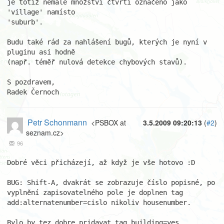
je totiž nemalé množství čtvrtí označeno jako 
'village' namísto

'suburb'.

Budu také rád za nahlášení bugů, kterých je nyní v 
pluginu asi hodně

(např. téměř nulová detekce chybových stavů).

S pozdravem,

Radek Černoch
Petr Schonmann
<PSBOX at
3.5.2009 09:20:13
(
#2
)
seznam.cz>
96
Dobré věci přicházejí, až když je vše hotovo :D

BUG: Shift-A, dvakrát se zobrazuje číslo popisné, po 
vyplnění zapisovatelného pole je doplnen tag 
add:alternatenumber=cislo nikoliv housenumber.

Bylo by tez dobre pridavat tag building=yes.
