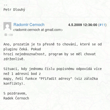
-- 

Petr Dlouhý
Radomir Cernoch
4.5.2009 12:36:00
(
#11
)
<radomir.cernoch at gmail.com>
139
Ano, prozatím je to přesně to chování, které se od 
pluginu čeká. Pokud

hrozí nejednoznačnost, program by se měl chovat 
zdrženlivě.

Situaci, kdy jednomu číslu popisnému odpovídá více 
než 1 adresní bod z

mapy, řeší funkce "Přiřadit adresy" (viz záložka 
konflikty).

S pozdravem,

Radek Černoch
