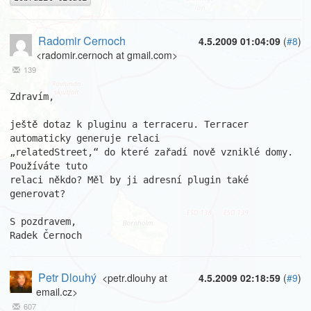
Radomir Cernoch
4.5.2009 01:04:09
(
#8
)
<radomir.cernoch at gmail.com>
139
Zdravím,

ještě dotaz k pluginu a terraceru. Terracer 
automaticky generuje relaci

„relatedStreet,“ do které zařadí nově vzniklé domy. 
Používáte tuto

relaci někdo? Měl by ji adresní plugin také 
generovat?

S pozdravem,

Radek Černoch
Petr Dlouhý
<petr.dlouhy at
4.5.2009 02:18:59
(
#9
)
email.cz>
607