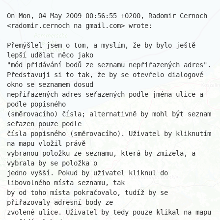
On Mon, 04 May 2009 00:56:55 +0200, Radomir Cernoch  

<radomir.cernoch na gmail.com> wrote:

Přemýšlel jsem o tom, a myslím, že by bylo ještě 
lepší udělat něco jako  

"mód přidávání bodů ze seznamu nepřiřazených adres".

Představuji si to tak, že by se otevřelo dialogové 
okno se seznamem dosud  

nepřiřazených adres seřazených podle jména ulice a 
podle popisného  

(směrovacího) čísla; alternativně by mohl být seznam 
seřazen pouze podle  

čísla popisného (směrovacího). Uživatel by kliknutím 
na mapu vložil právě  

vybranou položku ze seznamu, která by zmizela, a 
vybrala by se položka o  

jedno vyšší. Pokud by uživatel kliknul do 
libovolného místa seznamu, tak  

by od toho místa pokračovalo, tudíž by se 
přiřazovaly adresní body ze  

zvolené ulice. Uživatel by tedy pouze klikal na mapu 