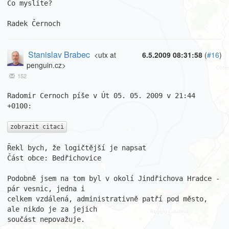
Co myslíte?

Radek Černoch
Stanislav Brabec
<utx at
6.5.2009 08:31:58
(
#16
)
penguin.cz>
152
Radomir Cernoch píše v Út 05. 05. 2009 v 21:44 
+0100:

zobrazit citaci
Řekl bych, že logičtější je napsat

Část obce: Bedřichovice

Podobně jsem na tom byl v okolí Jindřichova Hradce - 
pár vesnic, jedna i

celkem vzdálená, administrativně patří pod město, 
ale nikdo je za jejich

součást nepovažuje.
