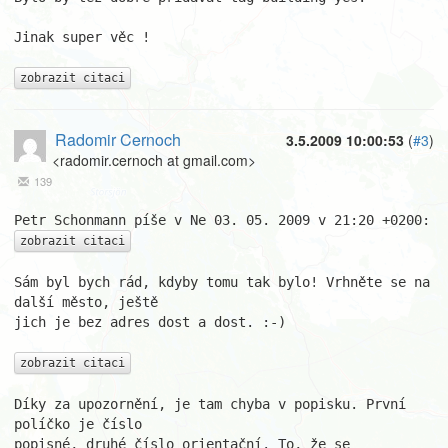
Jinak super věc !

zobrazit citaci
Radomir Cernoch
3.5.2009 10:00:53
(
#3
)
<radomir.cernoch at gmail.com>
139
zobrazit citaci
Sám byl bych rád, kdyby tomu tak bylo! Vrhněte se na 
další město, ještě

jich je bez adres dost a dost. :-)

zobrazit citaci
Díky za upozornění, je tam chyba v popisku. První 
políčko je číslo

popisné, druhé číslo orientační. To, že se 