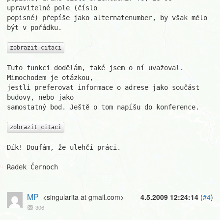
upravitelné pole (číslo

popisné) přepíše jako alternatenumber, by však mělo 
být v pořádku.

zobrazit citaci
Tuto funkci dodělám, také jsem o ní uvažoval. 
Mimochodem je otázkou,

jestli preferovat informace o adrese jako součást 
budovy, nebo jako

samostatný bod. Ještě o tom napíšu do konference.

zobrazit citaci
Dík! Doufám, že ulehčí práci.

Radek Černoch
MP
<singularita at gmail.com>
4.5.2009 12:24:14
(
#4
)
306