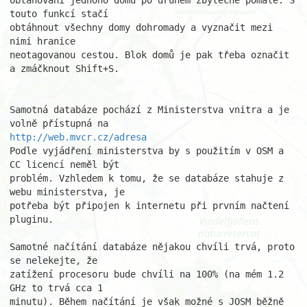
obtahování jednoho domu po druhém zbytečně pomalé. S 
touto funkcí stačí

obtáhnout všechny domy dohromady a vyznačit mezi 
nimi hranice

neotagovanou cestou. Blok domů je pak třeba označit 
a zmáčknout Shift+S.

Samotná databáze pochází z Ministerstva vnitra a je 
http://web.mvcr.cz/adresa
Podle vyjádření ministerstva by s použitím v OSM a 
CC licencí neměl být

problém. Vzhledem k tomu, že se databáze stahuje z 
webu ministerstva, je

potřeba být připojen k internetu při prvním načtení 
pluginu.

Samotné načítání databáze nějakou chvíli trvá, proto 
se nelekejte, že

zatížení procesoru bude chvíli na 100% (na mém 1.2 
GHz to trvá cca 1

minutu). Během načítání je však možné s JOSM běžně 