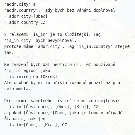
'addr:city' a

'addr:country'. Tady bych bez váhání doplňoval

- addr:city=[Obec]

- addr:country=CZ

S relacemi 'is_in' je to složitější. Tag 
'is_in:city' bych nevyplňoval,

protože máme 'addr:city'. Tag 'is_in:country' stejně 
tak.

Ke zvážení bych dal neoficiální, lež používané 
'is_in:region' jako

- is_in:region=[Okres]

Ale osobně by mi to přišlo rozumné použít až pro 
celá města.

Pro formát samotného 'is_in' se mi zdá nejlepší:

- is_in=[Část obce], [Obec], [Kraj], CZ

a pokud [Část obce]=[Obec] jako je tomu v případě 
Šlapanic, pak jen

- is_in=[Obec], [Kraj], CZ
