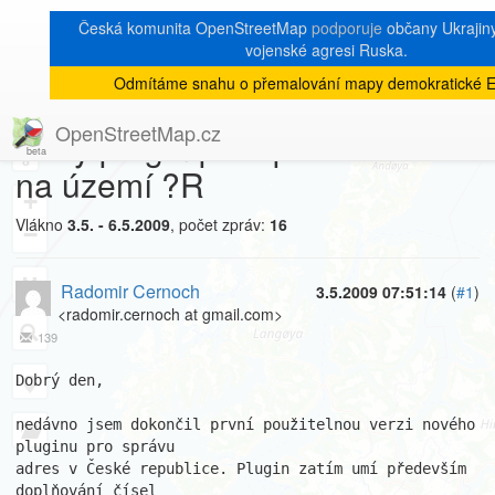
Česká komunita OpenStreetMap
podporuje
občany Ukrajiny 
vojenské agresi Ruska.
Odmítáme snahu o přemalování mapy demokratické E
[Talk-cz]
« zpět na výpis měsíce
|
OpenStreetMap.cz
Nový plugin pro správu adres
8
na území ?R
+
Vlákno
3.5. - 6.5.2009
, počet zpráv:
16
−
Radomir Cernoch
3.5.2009 07:51:14
(
#1
)
<radomir.cernoch at gmail.com>
139
Dobrý den,

nedávno jsem dokončil první použitelnou verzi nového 
pluginu pro správu

adres v České republice. Plugin zatím umí především 
doplňování čísel
