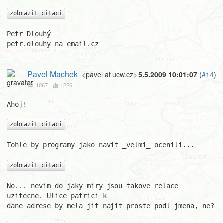
zobrazit citaci
Petr Dlouhý

petr.dlouhy na email.cz
Pavel Machek
<pavel at ucw.cz>
5.5.2009 10:01:07
(
#14
)
1067
1226
Ahoj!

zobrazit citaci
Tohle by programy jako navit _velmi_ ocenili...

zobrazit citaci
No... nevim do jaky miry jsou takove relace 
uzitecne. Ulice patrici k

dane adrese by mela jit najit proste podl jmena, ne?
