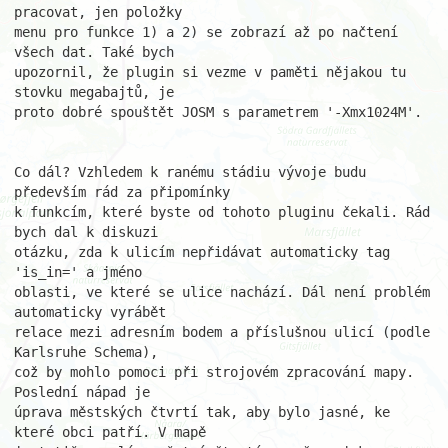
pracovat, jen položky

menu pro funkce 1) a 2) se zobrazí až po načtení 
všech dat. Také bych

upozornil, že plugin si vezme v paměti nějakou tu 
stovku megabajtů, je

proto dobré spouštět JOSM s parametrem '-Xmx1024M'.

Co dál? Vzhledem k ranému stádiu vývoje budu 
především rád za připomínky

k funkcím, které byste od tohoto pluginu čekali. Rád 
bych dal k diskuzi

otázku, zda k ulicím nepřidávat automaticky tag 
'is_in=' a jméno

oblasti, ve které se ulice nachází. Dál není problém 
automaticky vyrábět

relace mezi adresním bodem a příslušnou ulicí (podle 
Karlsruhe Schema),

což by mohlo pomoci při strojovém zpracování mapy. 
Poslední nápad je

úprava městských čtvrtí tak, aby bylo jasné, ke 
které obci patří. V mapě
