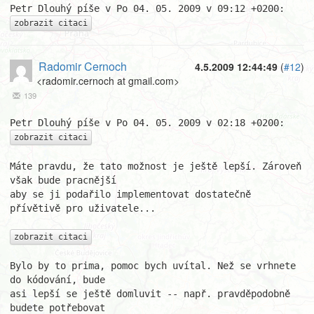
zobrazit citaci
Radomir Cernoch
4.5.2009 12:44:49
(
#12
)
<radomir.cernoch at gmail.com>
139
zobrazit citaci
Máte pravdu, že tato možnost je ještě lepší. Zároveň 
však bude pracnější

aby se ji podařilo implementovat dostatečně 
přívětivě pro uživatele...

zobrazit citaci
Bylo by to prima, pomoc bych uvítal. Než se vrhnete 
do kódování, bude

asi lepší se ještě domluvit -- např. pravděpodobně 
budete potřebovat
