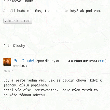
a přidával body.

Jestli budu mít čas, tak se na to kdyžtak podívám.

zobrazit citaci
-- 

Petr Dlouhý
Petr Dlouhý
<petr.dlouhy at
4.5.2009 09:12:54
(
#10
)
email.cz>
607
Jo, a ještě jedna věc. Jak se plugin chová, když k 
jednomu číslu popisnému  

patří víc čísel směrovacích? Podle mých testů to 
neukáže žádnou adresu.
