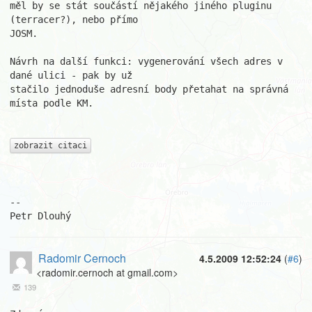
měl by se stát součástí nějakého jiného pluginu 
(terracer?), nebo přímo  

JOSM.

Návrh na další funkci: vygenerování všech adres v 
dané ulici - pak by už  

stačilo jednoduše adresní body přetahat na správná 
místa podle KM.

zobrazit citaci
-- 

Petr Dlouhý
Radomir Cernoch
4.5.2009 12:52:24
(
#6
)
<radomir.cernoch at gmail.com>
139