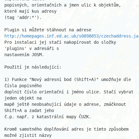
popisných, orientačních a jmen ulic k objektům, 
které mají kus adresy

(tag 'addr:*').

http://homepages.inf.ed.ac.uk/s0898853/czechaddress.ja
Pro instalaci jej stačí nakopírovat do složky 
'plugins' v adresáři s

nastavením JOSM.

Použití je následující:

1) Funkce "Nový adresní bod (Shift+A)" umožňuje dle 
čísla popisného

doplnit číslo orientační i jméno ulice. Stačí vybrat 
jeden objekt na

mapě ještě neobsahující údaje o adrese, zmáčknout 
Shift+A a zadat jeho

č.p. např. z katastrální mapy ČUZK.

Kromě samotného doplňování adres je tímto způsobem 
možné zjistit názvy
