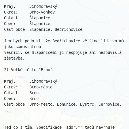
Kraj:      Jihomoravský

Okres:     Brno-venkov

Oblast:    Šlapanice

Obec:      Šlapanice

Část obce: Šlapanice, Bedřichovice

Jen bych podotkl, že Bedřichovice většina lidí vnímá 
jako samostatnou

vesnici, se Šlapanicemi ji nespojuje ani nesouvislá 
zástavba.

2) Velké město "Brno"

Kraj:      Jihomoravský

Okres:     Brno-město

Oblast:    Brno

Obec:      Brno

Část obce: Brno-město, Bohunice, Bystrc, Černovice, 
...

Teď co s tím. Specifikace 'addr:*' tagů navrhuje 