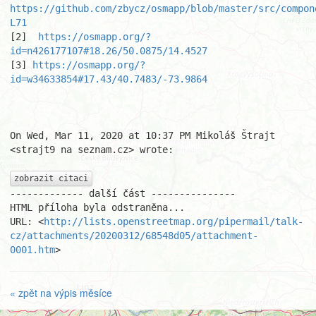
https://github.com/zbycz/osmapp/blob/master/src/compon
L71
[2]  
https://osmapp.org/?
id=n426177107#18.26/50.0875/14.4527
[3] 
https://osmapp.org/?
id=w34633854#17.43/40.7483/-73.9864
On Wed, Mar 11, 2020 at 10:37 PM Mikoláš Štrajt 
<strajt9 na seznam.cz> wrote:

zobrazit citaci
------------- další část ---------------

HTML příloha byla odstraněna...

URL: <
http://lists.openstreetmap.org/pipermail/talk-
cz/attachments/20200312/68548d05/attachment-
0001.htm
>
« zpět na výpis měsíce