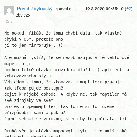
Pavel Zbytovský
<pavel at
12.3.2020 09:55:10
(
#2
)
zby.cz>
5
No pokud, říkáš, že tomu chybí data, tak vlastně 
chybí v OSM, protože ono

jí to jen mirroruje :-))

Ale možná myslíš, že se nezobrazujou v té vektorové 
mapě. To je

pochopitelně otázka providera dlaždic (maptiler), a 
zobrazovaného stylu.

Vzhledem k tomu, že xkomczak v maptileru pracuje, 
tak třeba půjde postupně

dojít k nějaké dohodě. A kdyby ne, tak maptiler má 
své zdrojáky ve svém

projektu openmaptiles, tak tohle si to můžeme 
přizpůsobit sami a pak už

"jen" sehnat serverovnu, která by to počítala :)))

Druhá věc je otázka mapboxgl stylu - ten umíš také 