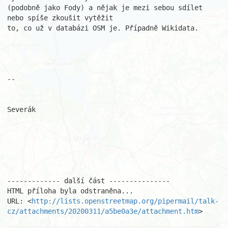
(podobně jako Fody) a nějak je mezi sebou sdílet 
nebo spíše zkoušit vytěžit 

to, co už v databázi OSM je. Případně Wikidata.

-- 

Severák

------------- další část ---------------

HTML příloha byla odstraněna...

URL: <
http://lists.openstreetmap.org/pipermail/talk-
cz/attachments/20200311/a5be0a3e/attachment.htm
>