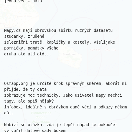
jedna věc - data.

Mapy.cz mají obrovskou sbírku různých datasetů - 
studánky, zrušené 

železniční tratě, kapličky a kostely, všelijaké 
pomníčky, památky všeho 

druhu atd atd atd...

Osmapp.org je určitě krok správným směrem, akorát mi 
přijde, že ty data 

zobrazuje moc technicky. Jako uživatel mapy nechci 
tagy, ale spíš nějaký 

infobox, ideálně s obrázkem dané věci a odkazy někam 
dál.

Nabízí se otázka, zda je lepší nápad se pokoušet 
vytvořit datové sady bokem 
