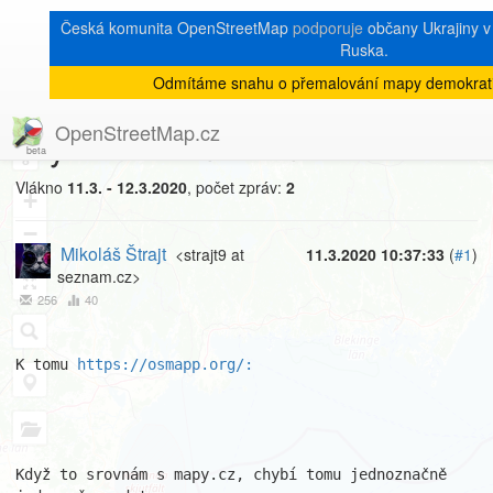
Česká komunita OpenStreetMap
podporuje
občany Ukrajiny v 
Ruska.
Odmítáme snahu o přemalování mapy demokrati
[Talk-cz]
« zpět na výpis měsíce
|
OpenStreetMap.cz
chybí data? nebo ne?
8
Vlákno
11.3. - 12.3.2020
, počet zpráv:
2
+
−
Mikoláš Štrajt
<strajt9 at
11.3.2020 10:37:33
(
#1
)
seznam.cz>
256
40
K tomu 
https://osmapp.org/:
Když to srovnám s mapy.cz, chybí tomu jednoznačně 