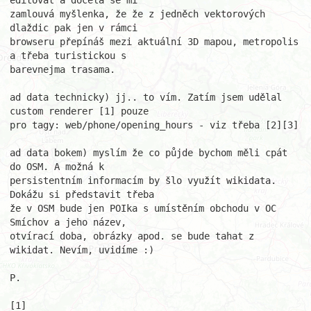
editovat a docela se mi

zamlouvá myšlenka, že že z jedněch vektorových 
dlaždic pak jen v rámci

browseru přepínáš mezi aktuální 3D mapou, metropolis 
a třeba turistickou s

barevnejma trasama.

ad data technicky) jj.. to vím. Zatím jsem udělal 
custom renderer [1] pouze

pro tagy: web/phone/opening_hours - viz třeba [2][3]

ad data bokem) myslím že co půjde bychom měli cpát 
do OSM. A možná k

persistentním informacím by šlo využít wikidata. 
Dokážu si představit třeba

že v OSM bude jen POIka s umístěním obchodu v OC 
Smíchov a jeho název,

otvírací doba, obrázky apod. se bude tahat z 
wikidat. Nevím, uvidíme :)

P.
