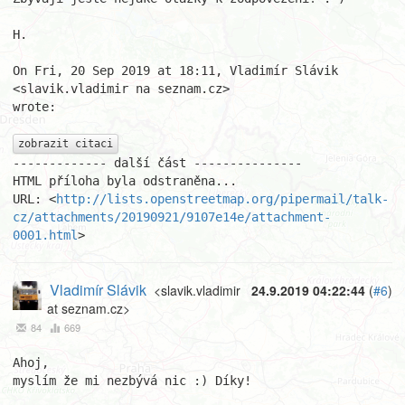
H.

On Fri, 20 Sep 2019 at 18:11, Vladimír Slávik 
<slavik.vladimir na seznam.cz>

wrote:

zobrazit citaci
------------- další část ---------------

HTML příloha byla odstraněna...

URL: <
http://lists.openstreetmap.org/pipermail/talk-
cz/attachments/20190921/9107e14e/attachment-
0001.html
>
Vladimír Slávik
<slavik.vladimir
24.9.2019 04:22:44
(
#6
)
at seznam.cz>
84
669
Ahoj,

myslím že mi nezbývá nic :) Díky!
