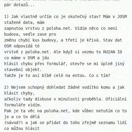
pár dotazů...

1) Jak vlastně určím co je skutečný stav? Mám v JOSM 
stažené data, mám 

zapnutou vrstvu z poloha.net. Vidím něco co není 
budova, vedle zase pro 

změnu chybí kus budovy, a třetí je křivá. Stav dat 
OSM odpovídá té 

vrstvě z poloha.net. Ale když si vezmu to RUIAN ID 
co máme v OSM a jdu 

hlásit chybu přes formulář, otevře se mi úplně jiný 
stavební objekt. 

Takže je to asi blbě celé na entou. Co s tím?

2) Nejsem schopný dohledat žádné vodítko komu a jak 
hlásit chyby, 

ačkoliv tady diskuse v minulosti proběhla. Oficiální 
formuláře vidím. 

Pak je ta věc na poloha.net, kde vůbec netuším co to 
je a co to dělá 

(návod?) a jak se přidat do toho zřejmě seznamu lidí 
co můžou hlásit 
