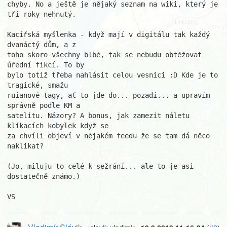
chyby. No a ještě je nějaký seznam na wiki, který je 
tři roky nehnutý.

Kacířská myšlenka - když mají v digitálu tak každý 
dvanáctý dům, a z 

toho skoro všechny blbě, tak se nebudu obtěžovat 
úřední fikcí. To by 

bylo totiž třeba nahlásit celou vesnici :D Kde je to 
tragické, smažu 

ruianové tagy, ať to jde do... pozadí... a upravím 
správně podle KM a 

satelitu. Názory? A bonus, jak zamezit náletu 
klikacích kobylek když se 

za chvíli objeví v nějakém feedu že se tam dá něco 
naklikat?

(Jo, miluju to celé k sežrání... ale to je asi 
dostatečně známo.)

VS