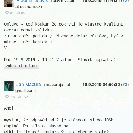
Vladimír Slávik
<slavik.vladimir
19.9.2019 11:16:34
(
#2
)
at seznam.cz>
84
669
Omluva - teď koukám že pokrytí je vlastně kvalitní, 
akorát nebyl zblízka 

ruian vidět pod daty. Nicméně dotaz zůstává, byť v 
mírně jiném kontextu...

V

zobrazit citaci
Jan Macura
<macurajan at
19.9.2019 04:50:32
(
#3
)
gmail.com>
797
2731
Ahoj,

myslím, že odpověď ad 2 je stáhnout si do JOSM 
doplněk PointInfo. Návod na
