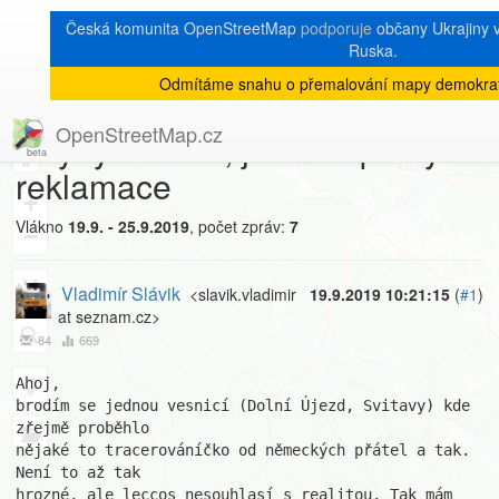
Česká komunita OpenStreetMap
podporuje
občany Ukrajiny v 
Ruska.
Odmítáme snahu o přemalování mapy demokrat
[Talk-cz]
« zpět na výpis měsíce
|
OpenStreetMap.cz
Chyby RUIAN, jak na opravy a
8
reklamace
+
Vlákno
19.9. - 25.9.2019
, počet zpráv:
7
−
Vladimír Slávik
<slavik.vladimir
19.9.2019 10:21:15
(
#1
)
at seznam.cz>
84
669
Ahoj,

brodím se jednou vesnicí (Dolní Újezd, Svitavy) kde 
zřejmě proběhlo 

nějaké to tracerováníčko od německých přátel a tak. 
Není to až tak 

hrozné, ale leccos nesouhlasí s realitou. Tak mám 