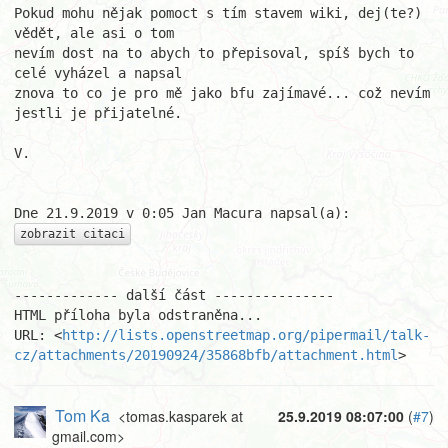
Pokud mohu nějak pomoct s tím stavem wiki, dej(te?) 
vědět, ale asi o tom 

nevím dost na to abych to přepisoval, spíš bych to 
celé vyházel a napsal 

znova to co je pro mě jako bfu zajímavé... což nevím 
jestli je přijatelné.

V.

zobrazit citaci
------------- další část ---------------

HTML příloha byla odstraněna...

URL: <
http://lists.openstreetmap.org/pipermail/talk-
cz/attachments/20190924/35868bfb/attachment.html
>
Tom Ka
<tomas.kasparek at
25.9.2019 08:07:00
(
#7
)
gmail.com>