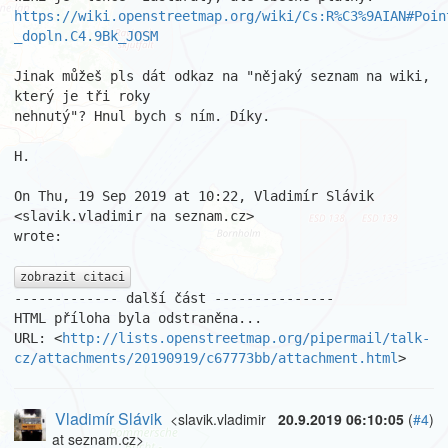
https://wiki.openstreetmap.org/wiki/Cs:R%C3%9AIAN#Poin
_dopln.C4.9Bk_JOSM
Jinak můžeš pls dát odkaz na "nějaký seznam na wiki, 
který je tři roky

nehnutý"? Hnul bych s ním. Díky.

H.

On Thu, 19 Sep 2019 at 10:22, Vladimír Slávik 
<slavik.vladimir na seznam.cz>

wrote:

zobrazit citaci
------------- další část ---------------

HTML příloha byla odstraněna...

URL: <
http://lists.openstreetmap.org/pipermail/talk-
cz/attachments/20190919/c67773bb/attachment.html
>
Vladimír Slávik
<slavik.vladimir
20.9.2019 06:10:05
(
#4
)
at seznam.cz>