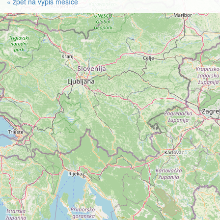
« zpět na výpis měsíce