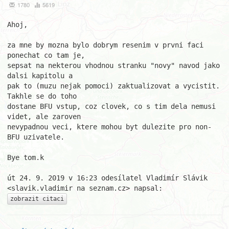
1780
5619
Ahoj,

za mne by mozna bylo dobrym resenim v prvni faci 
ponechat co tam je,

sepsat na nekterou vhodnou stranku "novy" navod jako 
dalsi kapitolu a

pak to (muzu nejak pomoci) zaktualizovat a vycistit. 
Takhle se do toho

dostane BFU vstup, coz clovek, co s tim dela nemusi 
videt, ale zaroven

nevypadnou veci, ktere mohou byt dulezite pro non-
BFU uzivatele.

Bye tom.k

út 24. 9. 2019 v 16:23 odesílatel Vladimír Slávik

zobrazit citaci