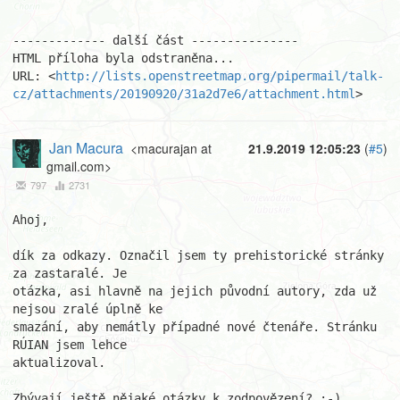
------------- další část ---------------

HTML příloha byla odstraněna...

URL: <
http://lists.openstreetmap.org/pipermail/talk-
cz/attachments/20190920/31a2d7e6/attachment.html
>
Jan Macura
<macurajan at
21.9.2019 12:05:23
(
#5
)
gmail.com>
797
2731
Ahoj,

dík za odkazy. Označil jsem ty prehistorické stránky 
za zastaralé. Je

otázka, asi hlavně na jejich původní autory, zda už 
nejsou zralé úplně ke

smazání, aby nemátly případné nové čtenáře. Stránku 
RÚIAN jsem lehce

aktualizoval.

Zbývají ještě nějaké otázky k zodpovězení? :-)
