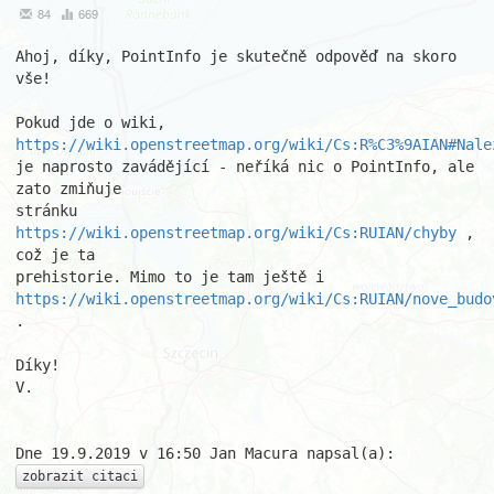
84
669
Ahoj, díky, PointInfo je skutečně odpověď na skoro 
vše!

https://wiki.openstreetmap.org/wiki/Cs:R%C3%9AIAN#Nale
je naprosto zavádějící - neříká nic o PointInfo, ale 
zato zmiňuje 

stránku 
https://wiki.openstreetmap.org/wiki/Cs:RUIAN/chyby
 , 
což je ta 

https://wiki.openstreetmap.org/wiki/Cs:RUIAN/nove_budo
.

Díky!

V.

zobrazit citaci