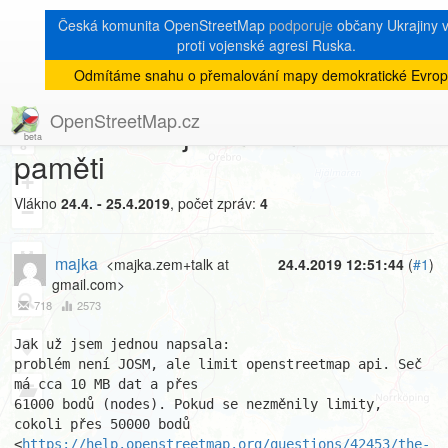
Česká komunita OpenStreetMap
podporuje
občany Ukrajiny v
proti vojenské agresi Ruska.
Odmítáme snahu o přemalování mapy demokratické Evrop
[Talk-cz]
« zpět na výpis měsíce
|
OpenStreetMap.cz
Fwd: hláška josm o nedostatku
8
paměti
+
Vlákno
24.4. - 25.4.2019
, počet zpráv:
4
−
majka
<majka.zem+talk at
24.4.2019 12:51:44
(
#1
)
gmail.com>
718
2573
Jak už jsem jednou napsala:

problém není JOSM, ale limit openstreetmap api. Seč 
má cca 10 MB dat a přes

61000 bodů (nodes). Pokud se nezměnily limity, 
cokoli přes 50000 bodů

<
https://help.openstreetmap.org/questions/42453/the-