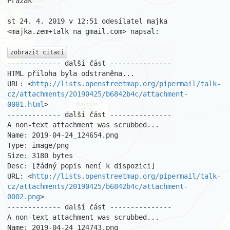
Pražák

st 24. 4. 2019 v 12:51 odesílatel majka 
<majka.zem+talk na gmail.com> napsal:

zobrazit citaci
------------- další část ---------------

HTML příloha byla odstraněna...

URL: <
http://lists.openstreetmap.org/pipermail/talk-
cz/attachments/20190425/b6842b4c/attachment-
0001.html
>

------------- další část ---------------

A non-text attachment was scrubbed...

Name: 2019-04-24_124654.png

Type: image/png

Size: 3180 bytes

Desc: [žádný popis není k dispozici]

URL: <
http://lists.openstreetmap.org/pipermail/talk-
cz/attachments/20190425/b6842b4c/attachment-
0002.png
>

------------- další část ---------------

A non-text attachment was scrubbed...

Name: 2019-04-24_124743.png
