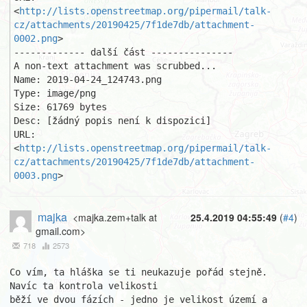
<
http://lists.openstreetmap.org/pipermail/talk-
cz/attachments/20190425/7f1de7db/attachment-
0002.png
>

------------- další část ---------------

A non-text attachment was scrubbed...

Name: 2019-04-24_124743.png

Type: image/png

Size: 61769 bytes

Desc: [žádný popis není k dispozici]

URL: 
<
http://lists.openstreetmap.org/pipermail/talk-
cz/attachments/20190425/7f1de7db/attachment-
0003.png
>
majka
<majka.zem+talk at
25.4.2019 04:55:49
(
#4
)
gmail.com>
718
2573
Co vím, ta hláška se ti neukazuje pořád stejně. 
Navíc ta kontrola velikosti

běží ve dvou fázích - jedno je velikost území a 