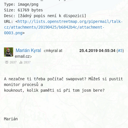
Type: image/png

Size: 61769 bytes

Desc: [žádný popis není k dispozici]

URL: <
http://lists.openstreetmap.org/pipermail/talk-
cz/attachments/20190425/b6842b4c/attachment-
0003.png
>
Marián Kyral
<mkyral at
25.4.2019 04:55:34
(
#3
)
email.cz>
2637
2837
A nezačne ti třeba počítač swapovat? Můžeš si pustit 
monitor procesů a 

kouknout, kolik paměti si při tom josm bere?

Marián
