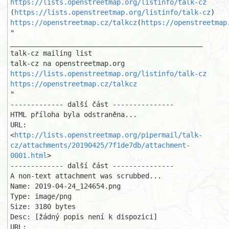
https://lists.openstreetmap.org/listinfo/talk-cz
(
https://lists.openstreetmap.org/listinfo/talk-cz
https://openstreetmap.cz/talkcz
(
https://openstreetmap
"

_______________________________________________

talk-cz mailing list

https://lists.openstreetmap.org/listinfo/talk-cz
https://openstreetmap.cz/talkcz
"

------------- další část ---------------

HTML příloha byla odstraněna...

URL: 
<
http://lists.openstreetmap.org/pipermail/talk-
cz/attachments/20190425/7f1de7db/attachment-
0001.html
>

------------- další část ---------------

A non-text attachment was scrubbed...

Name: 2019-04-24_124654.png

Type: image/png

Size: 3180 bytes

Desc: [žádný popis není k dispozici]

URL: 