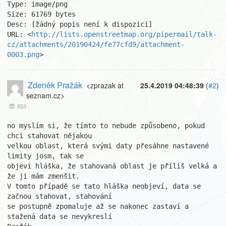
Type: image/png

Size: 61769 bytes

Desc: [žádný popis není k dispozici]

URL: <
http://lists.openstreetmap.org/pipermail/talk-
cz/attachments/20190424/fe77cfd9/attachment-
0003.png
>
Zdeněk Pražák
<zprazak at
25.4.2019 04:48:39
(
#2
)
seznam.cz>
853
no myslím si, že tímto to nebude způsobeno, pokud 
chci stahovat nějakou

velkou oblast, která svými daty přesáhne nastavené 
limity josm, tak se

objeví hláška, že stahovaná oblast je příliš velká a 
že ji mám zmenšit.

V tomto případě se tato hláška neobjeví, data se 
začnou stahovat, stahování

se postupně zpomaluje až se nakonec zastaví a 
stažená data se nevykreslí
