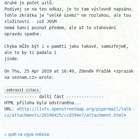
druhé je počet uzlů.

Podívej se na ten odkaz, je to tam výslovně napsáno.

Tohle zkrátka je "velké území" ne rozlohou, ale tou 
složitostí - což JOSM

nemá šanci poznat předem, ale až to stahování 
opravdu spadne.

Chyba může být i v paměti jako takové, samozřejmě, 
ale to by ti padalo i

jinde.

On Thu, 25 Apr 2019 at 16:49, Zdeněk Pražák <zprazak 
na seznam.cz> wrote:

zobrazit citaci
------------- další část ---------------

HTML příloha byla odstraněna...

URL: <
http://lists.openstreetmap.org/pipermail/talk-
cz/attachments/20190425/ccd394e7/attachment.html
>
« zpět na výpis měsíce