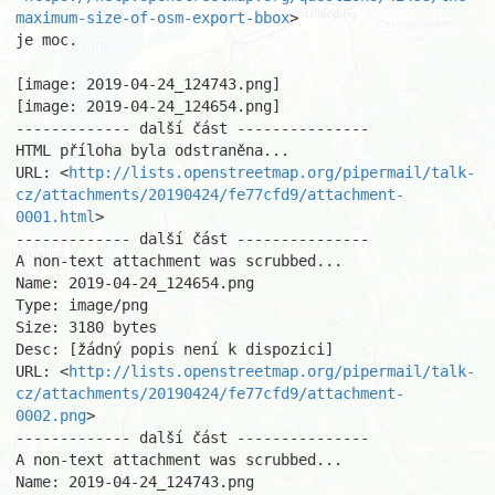
maximum-size-of-osm-export-bbox
>

je moc.

[image: 2019-04-24_124743.png]

[image: 2019-04-24_124654.png]

------------- další část ---------------

HTML příloha byla odstraněna...

URL: <
http://lists.openstreetmap.org/pipermail/talk-
cz/attachments/20190424/fe77cfd9/attachment-
0001.html
>

------------- další část ---------------

A non-text attachment was scrubbed...

Name: 2019-04-24_124654.png

Type: image/png

Size: 3180 bytes

Desc: [žádný popis není k dispozici]

URL: <
http://lists.openstreetmap.org/pipermail/talk-
cz/attachments/20190424/fe77cfd9/attachment-
0002.png
>

------------- další část ---------------

A non-text attachment was scrubbed...

Name: 2019-04-24_124743.png
