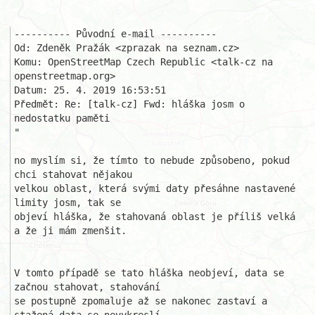
---------- Původní e-mail ----------

Od: Zdeněk Pražák <zprazak na seznam.cz>

Komu: OpenStreetMap Czech Republic <talk-cz na 
openstreetmap.org>

Datum: 25. 4. 2019 16:53:51

Předmět: Re: [talk-cz] Fwd: hláška josm o 
nedostatku paměti 

"

no myslím si, že tímto to nebude způsobeno, pokud 
chci stahovat nějakou 

velkou oblast, která svými daty přesáhne nastavené 
limity josm, tak se 

objeví hláška, že stahovaná oblast je příliš velká 
a že ji mám zmenšit. 

V tomto případě se tato hláška neobjeví, data se 
začnou stahovat, stahování 

se postupně zpomaluje až se nakonec zastaví a 