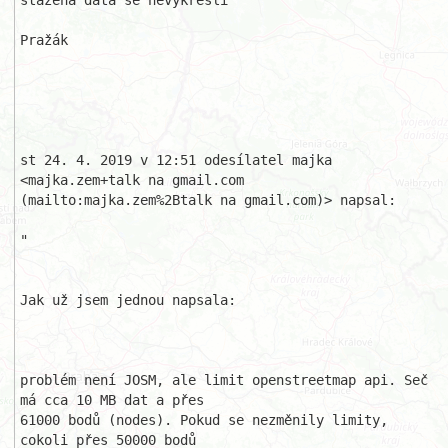
stažená data se nevykreslí

Pražák

st 24. 4. 2019 v 12:51 odesílatel majka 
<majka.zem+talk na gmail.com

(mailto:majka.zem%2Btalk na gmail.com)> napsal:

"

Jak už jsem jednou napsala: 

problém není JOSM, ale limit openstreetmap api. Seč 
má cca 10 MB dat a přes 

61000 bodů (nodes). Pokud se nezměnily limity, 
cokoli přes 50000 bodů
