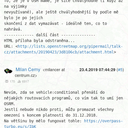
To, že je v OSM máme, je sice chvályhodné (i když až 
na výjimky

nevyužívané), ale ještě chvályhodnější by podle mě 
bylo je po jejich

skončení z dat vymazávat - ideálně ten, co to 
nahrává.

------------- další část ---------------

HTML příloha byla odstraněna...

URL: <
http://lists.openstreetmap.org/pipermail/talk-
cz/attachments/20190423/3d8106cb/attachment.html
>
Milan Cerny
<milancer at
23.4.2019 07:44:29
(
#5
)
centrum.cz>
170
6917
Nevím, zda se vehicle:conditional přenáší do 
nějakých routovacích programů, co vím tak to umí jen 
OSRM.

Jestli nebude nikdo proti, můžu promazat všechny 
omezení s koncem platnosti do 31.12.2018.

Na většinu by mělo fungovat tohle: 
https://overpass-
turbo.eu/s/IbK