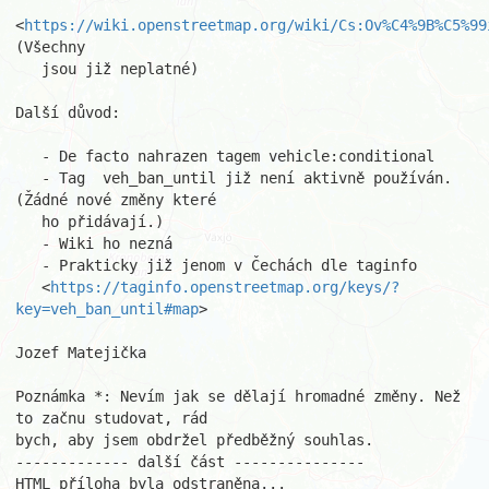
<
https://wiki.openstreetmap.org/wiki/Cs:Ov%C4%9B%C5%99
(Všechny

   jsou již neplatné)

Další důvod:

   - De facto nahrazen tagem vehicle:conditional

   - Tag  veh_ban_until již není aktivně používán. 
(Žádné nové změny které

   ho přidávají.)

   - Wiki ho nezná

   - Prakticky již jenom v Čechách dle taginfo

   <
https://taginfo.openstreetmap.org/keys/?
key=veh_ban_until#map
>

Jozef Matejička

Poznámka *: Nevím jak se dělají hromadné změny. Než 
to začnu studovat, rád

bych, aby jsem obdržel předběžný souhlas.

------------- další část ---------------

HTML příloha byla odstraněna...
