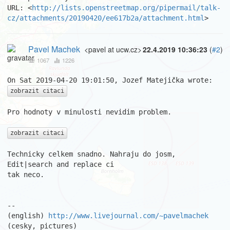
URL: <
http://lists.openstreetmap.org/pipermail/talk-
cz/attachments/20190420/ee617b2a/attachment.html
>
Pavel Machek
<pavel at ucw.cz>
22.4.2019 10:36:23
(
#2
)
1067
1226
zobrazit citaci
Pro hodnoty v minulosti nevidim problem.

zobrazit citaci
Technicky celkem snadno. Nahraju do josm, 
Edit|search and replace ci

tak neco. 

									Pa
-- 

(english) 
http://www.livejournal.com/~pavelmachek
(cesky, pictures) 