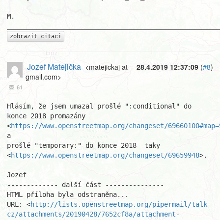
M.

zobrazit citaci
Jozef Matejička
<matejickaj at
28.4.2019 12:37:09
(
#8
)
gmail.com>
61
Hlásím, že jsem umazal prošlé ":conditional" do 
konce 2018 promazány

<
https://www.openstreetmap.org/changeset/69660100#map=
a

prošlé "temporary:" do konce 2018  taky

<
https://www.openstreetmap.org/changeset/69659948
>.

Jozef

------------- další část ---------------

HTML příloha byla odstraněna...

URL: <
http://lists.openstreetmap.org/pipermail/talk-
cz/attachments/20190428/7652cf8a/attachment-