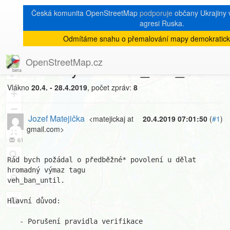
Česká komunita OpenStreetMap
podporuje
občany Ukrajiny v
agresi Ruska.
Odmítáme snahu o přemalování mapy demokratick
[Talk-cz]
« zpět na výpis měsíce
|
OpenStreetMap.cz
Hromadný edit: veh_ban_until
8
Vlákno
20.4. - 28.4.2019
, počet zpráv:
8
+
−
Jozef Matejička
<matejickaj at
20.4.2019 07:01:50
(
#1
)
gmail.com>
61
Rád bych požádal o předběžné* povolení u dělat 
hromadný výmaz tagu

veh_ban_until.

Hlavní důvod:

   - Porušení pravidla verifikace
