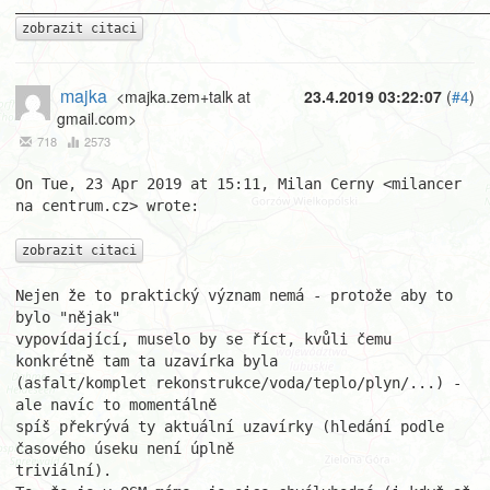
zobrazit citaci
majka
<majka.zem+talk at
23.4.2019 03:22:07
(
#4
)
gmail.com>
718
2573
On Tue, 23 Apr 2019 at 15:11, Milan Cerny <milancer 
na centrum.cz> wrote:

zobrazit citaci
Nejen že to praktický význam nemá - protože aby to 
bylo "nějak"

vypovídající, muselo by se říct, kvůli čemu 
konkrétně tam ta uzavírka byla

(asfalt/komplet rekonstrukce/voda/teplo/plyn/...) - 
ale navíc to momentálně

spíš překrývá ty aktuální uzavírky (hledání podle 
časového úseku není úplně

triviální).
