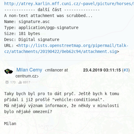
http://atrey.karlin.mff.cuni.cz/~pavel/picture/horses/
------------- další část ---------------

A non-text attachment was scrubbed...

Name: signature.asc

Type: application/pgp-signature

Size: 181 bytes

Desc: Digital signature

URL: <
http://lists.openstreetmap.org/pipermail/talk-
cz/attachments/20190422/0eb62c94/attachment.sig
>
Milan Cerny
<milancer at
23.4.2019 03:11:15
(
#3
)
centrum.cz>
170
6917
Taky bych byl pro to dát pryč. Ještě bych k tomu 
přidal i již prošlé "vehicle:conditional".

Má nějaký význam informace, že někdy v minulosti 
bylo nějaké omezení?

Milan
