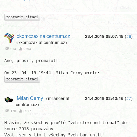
zobrazit citaci
xkomczax na centrum.cz
23.4.2019 08:07:48
(
#6
)
<xkomczax at centrum.cz>
214
2794
Ano, prosím, promazat!

zobrazit citaci
Milan Cerny
<milancer at
24.4.2019 02:43:16
(
#7
)
centrum.cz>
170
6917
Hlásím, že všechny prošlé "vehicle:conditional" do 
konce 2018 promazány.

Vzal jsem s tím i všechny "veh_ban_until"
