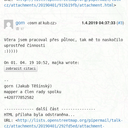
cz/attachments/20190401/915b19fb/attachment.html
>
gorn
<osm at kub.cz>
1.4.2019 04:37:33
(
#3
)
97
Včera jsem pracoval přes půlnoc, tak mě to naskočilo 
uprostřed činnosti 

:)))))

zobrazit citaci
-- 

gorn (Jakub Těšínský)

mapper a člen rady spolku

+420777852582

------------- další část ---------------

HTML příloha byla odstraněna...

URL: <
http://lists.openstreetmap.org/pipermail/talk-
cz/attachments/20190401/292fd5ed/attachment-