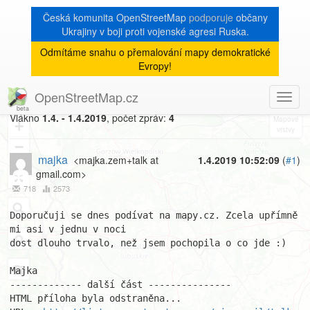
Česká komunita OpenStreetMap
podporuje
občany
Ukrajiny v boji proti vojenské agresi Ruska.
Odmítáme snahu o přemalování mapy demokratické
[Talk-cz]
« zpět na výpis měsíce
|
Evropy!
Letošní aprílové mapy.cz
OpenStreetMap.cz
Toggl
8
navig
Vlákno
1.4. - 1.4.2019
, počet zpráv:
4
+
−
majka
<majka.zem+talk at
1.4.2019 10:52:09
(
#1
)
gmail.com>
718
2573
Doporučuji se dnes podívat na mapy.cz. Zcela upřímně 
mi asi v jednu v noci

dost dlouho trvalo, než jsem pochopila o co jde :)

Majka

------------- další část ---------------

HTML příloha byla odstraněna...
