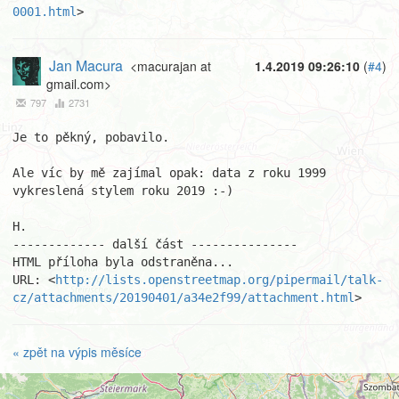
0001.html
>
Jan Macura
<macurajan at
1.4.2019 09:26:10
(
#4
)
gmail.com>
797
2731
Je to pěkný, pobavilo.

Ale víc by mě zajímal opak: data z roku 1999 
vykreslená stylem roku 2019 :-)

H.

------------- další část ---------------

HTML příloha byla odstraněna...

URL: <
http://lists.openstreetmap.org/pipermail/talk-
cz/attachments/20190401/a34e2f99/attachment.html
>
« zpět na výpis měsíce