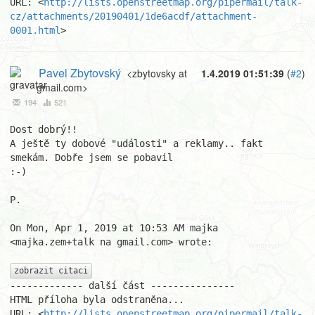
URL: <
http://lists.openstreetmap.org/pipermail/talk-
cz/attachments/20190401/1de6acdf/attachment-
0001.html
>
Pavel Zbytovský
<zbytovsky at
1.4.2019 01:51:39
(
#2
)
gmail.com>
194
521
Dost dobrý!!

A ještě ty dobové "události" a reklamy.. fakt 
smekám. Dobře jsem se pobavil

:-)

P.

On Mon, Apr 1, 2019 at 10:53 AM majka 
<majka.zem+talk na gmail.com> wrote:

zobrazit citaci
------------- další část ---------------

HTML příloha byla odstraněna...

URL: <
http://lists.openstreetmap.org/pipermail/talk-