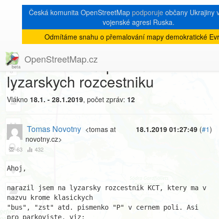
Česká komunita OpenStreetMap
podporuje
občany Ukrajiny v 
vojenské agresi Ruska.
Odmítáme snahu o přemalování mapy demokratické Evr
[Talk-cz]
« zpět na výpis měsíce
|
OpenStreetMap.cz
Drobnosti k mapovani
8
lyzarskych rozcestniku
+
Vlákno
18.1. - 28.1.2019
, počet zpráv:
12
−
Tomas Novotny
<tomas at
18.1.2019 01:27:49
(
#1
)
novotny.cz>
63
432
Ahoj,

narazil jsem na lyzarsky rozcestnik KCT, ktery ma v 
nazvu krome klasickych

"bus", "zst" atd. pismenko "P" v cernem poli. Asi 