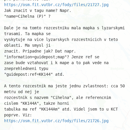
https://osm.fit.vutbr.cz/fody/files/21727.jpg
Jak znacit v tagu name? Napr.

"name=Cihelna (P)" ?

Dale je na tomto rozcestniku mala mapka s lyzarskymi 
trasami. Ta mapka se

vyskytuje na vice lyzarskych rozcestnicich v teto 
oblasti. Ma smysl ji

znacit. Pripadne jak? Dat napr. 
"information=guidepost;map"? Jenze ref se

zase bude vztahovat i k mape a to pak vede na 
zneprehledneni typu

"guidepost:ref=KK144" atd.

A tento rozcestnik ma jeste jednu zvlastnost: cca 50 
metru od nej je

rozcestnik s nazvem "Cihelna", ale referencnim 
cislem "KK144A", takze horni

tabulka ma ref "KK144Am" atd. Videl jsem to u KCT 
https://osm.fit.vutbr.cz/fody/files/21726.jpg