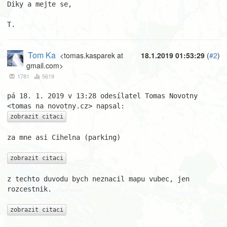
Diky a mejte se,

T.
Tom Ka
<tomas.kasparek at
18.1.2019 01:53:29
(
#2
)
gmail.com>
1781
5619
pá 18. 1. 2019 v 13:28 odesílatel Tomas Novotny 
zobrazit citaci
za mne asi Cihelna (parking)

zobrazit citaci
z techto duvodu bych neznacil mapu vubec, jen 
rozcestnik.

zobrazit citaci