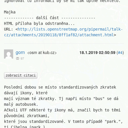
ignorovat tu informaci by se mi tak úplně nechtělo.

Majka

------------- další část ---------------

HTML příloha byla odstraněna...

URL: <
http://lists.openstreetmap.org/pipermail/talk-
cz/attachments/20190118/8ff1af82/attachment.html
>
gorn
<osm at kub.cz>
18.1.2019 02:50:59
(
#4
)
97
zobrazit citaci
Poslední dobou se místo standardizovaných zkratek 
dávají ikony, které 

mají význam té zkratky. Tj napři místo "bus" se dá 
malý autobusek. 

Ačkoli UTF některé ty ikony má, značil bych to těmi 
původními zkratkami, 

které jsou standardizované. V tomto případě "park.", 
tj Cihelna (park.). 
