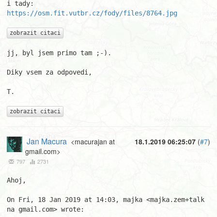
https://osm.fit.vutbr.cz/fody/files/8764.jpg
zobrazit citaci
jj, byl jsem primo tam ;-).

Diky vsem za odpovedi,

T.

zobrazit citaci
Jan Macura
<macurajan at
18.1.2019 06:25:07
(
#7
)
gmail.com>
797
2731
Ahoj,

On Fri, 18 Jan 2019 at 14:03, majka <majka.zem+talk 
na gmail.com> wrote:
