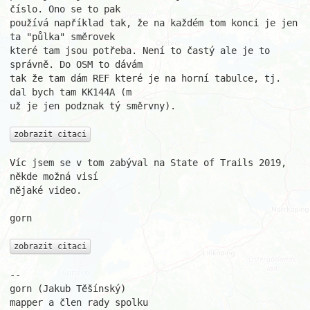
číslo. Ono se to pak 

používá například tak, že na každém tom konci je jen 
ta "půlka" směrovek 

které tam jsou potřeba. Není to častý ale je to 
správně. Do OSM to dávám 

tak že tam dám REF které je na horní tabulce, tj. 
dal bych tam KK144A (m 

už je jen podznak tý směrvny).

zobrazit citaci
Víc jsem se v tom zabýval na State of Trails 2019, 
někde možná visí 

nějaké video.

gorn

zobrazit citaci
-- 

gorn (Jakub Těšínský)

mapper a člen rady spolku
