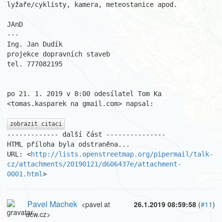
lyžaře/cyklisty, kamera, meteostanice apod.

JAnD

---

Ing. Jan Dudík

projekce dopravních staveb

tel. 777082195

po 21. 1. 2019 v 8:00 odesílatel Tom Ka 
<tomas.kasparek na gmail.com> napsal:

zobrazit citaci
------------- další část ---------------

HTML příloha byla odstraněna...

URL: <
http://lists.openstreetmap.org/pipermail/talk-
cz/attachments/20190121/d606437e/attachment-
0001.html
>
Pavel Machek
<pavel at
26.1.2019 08:59:58
(
#11
)
ucw.cz>