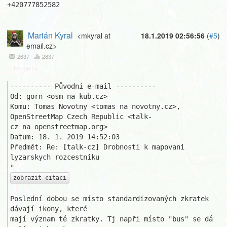
+420777852582
Marián Kyral
<mkyral at
18.1.2019 02:56:56
(
#5
)
email.cz>
2637
2837
---------- Původní e-mail ----------

Od: gorn <osm na kub.cz>

Komu: Tomas Novotny <tomas na novotny.cz>, 
OpenStreetMap Czech Republic <talk-

cz na openstreetmap.org>

Datum: 18. 1. 2019 14:52:03

Předmět: Re: [talk-cz] Drobnosti k mapovani 
lyzarskych rozcestniku 

zobrazit citaci
Poslední dobou se místo standardizovaných zkratek 
dávají ikony, které 

mají význam té zkratky. Tj napři místo "bus" se dá 