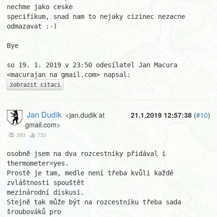
nechme jako ceske

specifikum, snad nam to nejaky cizinec nezacne 
odmazavat :-)

Bye

so 19. 1. 2019 v 23:50 odesílatel Jan Macura 
zobrazit citaci
Jan Dudík
<jan.dudik at
21.1.2019 12:57:38
(
#10
)
gmail.com>
393
733
osobně jsem na dva rozcestníky přidával i 
thermometer=yes.

Prostě je tam, medle není třeba kvůli každé 
zvláštnosti spouštět

mezinárodní diskusi.

Stejně tak může být na rozcestníku třeba sada 
šroubováků pro
