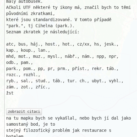
malý autobusek. 

Ačkoli UTF některé ty ikony má, značil bych to těmi 
původními zkratkami, 

které jsou standardizované. V tomto případě 
"park.", tj Cihelna (park.). 

Seznam zkratek je následující:

atc, bus, háj., host., hot., cz/xx, hs, jesk., 
kap., koup., lan.,

mhd, mot., muz., mysl., nábř., nám., npp, npr, 
odb., pam.,

park., pom., pp, pr, prm., příst., rekr. táb., 
rozc., rozhl.,

ryb., sal., stud., táb., tur. ch., ubyt., vyhl., 
zám., zot., zříc.,

žst

zobrazit citaci
na tu mapku bych se vykašlal, nebo bych jí dal jako 
samostaný bod, je to 

stejný filozofický problém jak restaurace s 