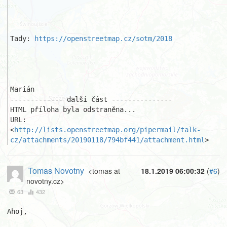
Tady: 
https://openstreetmap.cz/sotm/2018
Marián

------------- další část ---------------

HTML příloha byla odstraněna...

URL: 
<
http://lists.openstreetmap.org/pipermail/talk-
cz/attachments/20190118/794bf441/attachment.html
>
Tomas Novotny
<tomas at
18.1.2019 06:00:32
(
#6
)
novotny.cz>
63
432
Ahoj,
