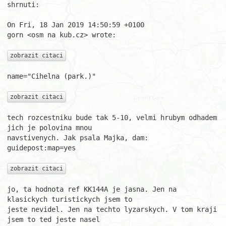
shrnuti:

On Fri, 18 Jan 2019 14:50:59 +0100

gorn <osm na kub.cz> wrote:

zobrazit citaci
name="Cihelna (park.)"

zobrazit citaci
tech rozcestniku bude tak 5-10, velmi hrubym odhadem 
jich je polovina mnou

navstivenych. Jak psala Majka, dam:

guidepost:map=yes

zobrazit citaci
jo, ta hodnota ref KK144A je jasna. Jen na 
klasickych turistickych jsem to

jeste nevidel. Jen na techto lyzarskych. V tom kraji 
jsem to ted jeste nasel
