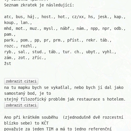
Seznam zkratek je následující:

atc, bus, háj., host., hot., cz/xx, hs, jesk., kap., 
koup., lan.,

mhd, mot., muz., mysl., nábř., nám., npp, npr, odb., 
pam.,

park., pom., pp, pr, prm., příst., rekr. táb., 
rozc., rozhl.,

ryb., sal., stud., táb., tur. ch., ubyt., vyhl., 
zám., zot., zříc.,

žst

zobrazit citaci
na tu mapku bych se vykašlal, nebo bych jí dal jako 
samostaný bod, je to 

zobrazit citaci
Ano při krátkém souběhu  (zjednodušně dvě rozcestní 
blízko sebe) to KČT 

považuje za jeden TIM a má to jedno referenční 