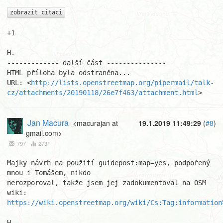
zobrazit citaci
+1

H.

------------- další část ---------------

HTML příloha byla odstraněna...

URL: <
http://lists.openstreetmap.org/pipermail/talk-
cz/attachments/20190118/26e7f463/attachment.html
>
Jan Macura
<macurajan at
19.1.2019 11:49:29
(
#8
)
gmail.com>
797
2731
Majky návrh na použití guidepost:map=yes, podpořený 
mnou i Tomášem, nikdo

nerozporoval, takže jsem jej zadokumentoval na OSM 
https://wiki.openstreetmap.org/wiki/Cs:Tag:information
H.
