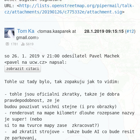
URL: <
http://lists.openstreetmap.org/pipermail/talk-
cz/attachments/20190126/c775332e/attachment.sig
>
Tom Ka
<tomas.kasparek at
28.1.2019 09:15:15
(
#12
)
gmail.com>
1781
5619
so 26. 1. 2019 v 21:00 odesílatel Pavel Machek 
zobrazit citaci
Tohle uz tady bylo, tak zopakuju jak to vidim:

- tohle jsou oficialni zkratky, takze je dobra 
pravdepodobnost, ze je

budou pouzivat vsichni stejne (i pro obrazky)

- renderovat na mape kilometr dlouhe rozepsane nazvy 
je super! (nebo

si to ma tvurce mapy zase  zkracovat?)

-  ad zkratit strojove - takze bude AI co bude resit 
ze parkovani,
