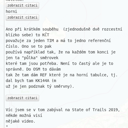
zobrazit citaci
zobrazit citaci
Ano při krátkém souběhu  (zjednodušně dvě rozcestní 
blízko sebe) to KČT 

považuje za jeden TIM a má to jedno referenční 
číslo. Ono se to pak 

používá například tak, že na každém tom konci je 
jen ta "půlka" směrovek 

které tam jsou potřeba. Není to častý ale je to 
správně. Do OSM to dávám 

tak že tam dám REF které je na horní tabulce, tj. 
dal bych tam KK144A (m 

už je jen podznak tý směrvny).

zobrazit citaci
Víc jsem se v tom zabýval na State of Trails 2019, 
někde možná visí 

nějaké video.

"
