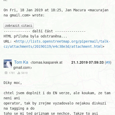
On Fri, 18 Jan 2019 at 18:25, Jan Macura <macurajan 
na gmail.com> wrote:

zobrazit citaci
------------- další část ---------------

HTML příloha byla odstraněna...

URL: <
http://lists.openstreetmap.org/pipermail/talk-
cz/attachments/20190119/e4c38e3d/attachment.html
>
Tom Ka
<tomas.kasparek at
21.1.2019 07:59:33
(
#9
)
gmail.com>
1781
5619
Diky moc,

chtel jsem doplnit i do EN verze, ale koukam, ze tam 
neni ani

operator, tak by zrejme vyzadovalo nejakou diskuzi 
na tagging a do

toho se mi ted priznam se nechce. Takze to asi 