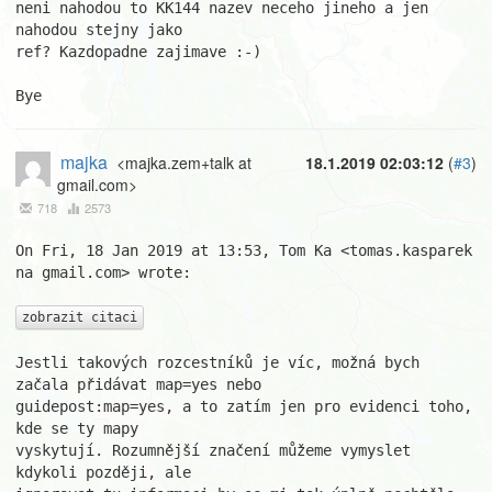
neni nahodou to KK144 nazev neceho jineho a jen 
nahodou stejny jako

ref? Kazdopadne zajimave :-)

Bye
majka
<majka.zem+talk at
18.1.2019 02:03:12
(
#3
)
gmail.com>
718
2573
On Fri, 18 Jan 2019 at 13:53, Tom Ka <tomas.kasparek 
na gmail.com> wrote:

zobrazit citaci
Jestli takových rozcestníků je víc, možná bych 
začala přidávat map=yes nebo

guidepost:map=yes, a to zatím jen pro evidenci toho, 
kde se ty mapy

vyskytují. Rozumnější značení můžeme vymyslet 
kdykoli později, ale
