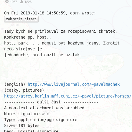
1067
1226
zobrazit citaci
Tady bych se primlouval za rozepisovani zkratek. 
Konkretne pp, host.,

hot., park. ... nemusi byt kazdymu jasny. Zkratit 
neco strojove je

jednoduche, prodlouzit ne az tak.

								Pav
-- 

(english) 
http://www.livejournal.com/~pavelmachek
(cesky, pictures) 
http://atrey.karlin.mff.cuni.cz/~pavel/picture/horses/
------------- další část ---------------

A non-text attachment was scrubbed...

Name: signature.asc

Type: application/pgp-signature

Size: 181 bytes

Desc: Digital signature
