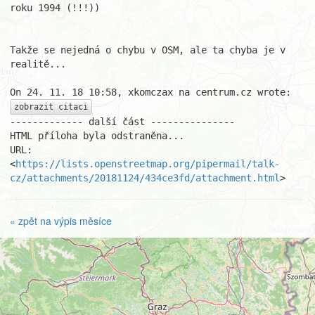
roku 1994 (!!!))

Takže se nejedná o chybu v OSM, ale ta chyba je v 
realitě...

zobrazit citaci
------------- další část ---------------

HTML příloha byla odstraněna...

URL: 
<
https://lists.openstreetmap.org/pipermail/talk-
cz/attachments/20181124/434ce3fd/attachment.html
>
« zpět na výpis měsíce