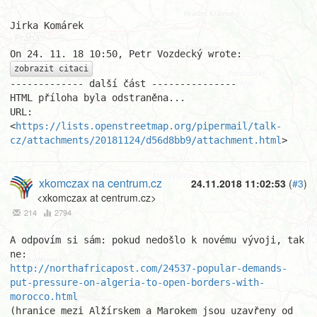
Jirka Komárek

zobrazit citaci
------------- další část ---------------

HTML příloha byla odstraněna...

URL: 
<
https://lists.openstreetmap.org/pipermail/talk-
cz/attachments/20181124/d56d8bb9/attachment.html
>
xkomczax na centrum.cz
24.11.2018 11:02:53
(
#3
)
<xkomczax at centrum.cz>
214
2794
A odpovím si sám: pokud nedošlo k novému vývoji, tak 
http://northafricapost.com/24537-popular-demands-
put-pressure-on-algeria-to-open-borders-with-
morocco.html
(hranice mezi Alžírskem a Marokem jsou uzavřeny od 