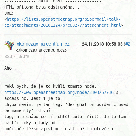
------------- další část ---------------

HTML příloha byla odstraněna...

URL: 
<
https://lists.openstreetmap.org/pipermail/talk-
cz/attachments/20181124/b7c60277/attachment.html
>
xkomczax na centrum.cz
24.11.2018 10:58:03
(
#2
)
<xkomczax at centrum.cz>
214
2794
Ahoj,

https://www.openstreetmap.org/node/3103257716
 s 
access=no. Jestli je to 

chyba nevím, je tam tag: "designation=border closed 
permamently" (divný 

tag, ale chápu co tím chtěl autor říct). Je to tam 
už tři roky a tady od 

počítače těžko zjistím, jestli už to otevřeli...
