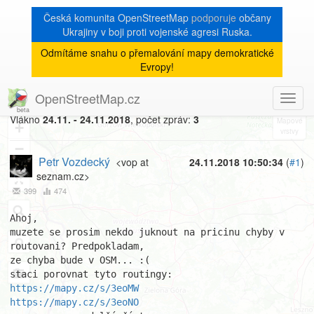
Česká komunita OpenStreetMap
podporuje
občany
Ukrajiny v boji proti vojenské agresi Ruska.
Odmítáme snahu o přemalování mapy demokratické
[Talk-cz]
« zpět na výpis měsíce
|
Evropy!
chybicka v Africe
OpenStreetMap.cz
Toggl
8
navig
Vlákno
24.11. - 24.11.2018
, počet zpráv:
3
+
−
Petr Vozdecký
<vop at
24.11.2018 10:50:34
(
#1
)
seznam.cz>
399
474
Ahoj,

muzete se prosim nekdo juknout na pricinu chyby v 
routovani? Predpokladam, 

ze chyba bude v OSM... :(

https://mapy.cz/s/3eoMW
https://mapy.cz/s/3eoNO