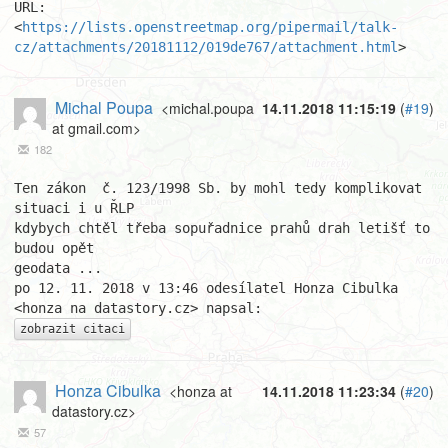
URL: 
<
https://lists.openstreetmap.org/pipermail/talk-
cz/attachments/20181112/019de767/attachment.html
>
Michal Poupa
<michal.poupa
14.11.2018 11:15:19
(
#19
)
at gmail.com>
182
Ten zákon  č. 123/1998 Sb. by mohl tedy komplikovat 
situaci i u ŘLP

kdybych chtěl třeba sopuřadnice prahů drah letišť to 
budou opět

geodata ...

po 12. 11. 2018 v 13:46 odesílatel Honza Cibulka 
zobrazit citaci
Honza Cibulka
<honza at
14.11.2018 11:23:34
(
#20
)
datastory.cz>
57