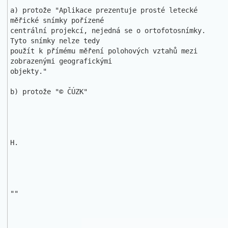
a) protože "Aplikace prezentuje prosté letecké 
měřické snímky pořízené 

centrální projekcí, nejedná se o ortofotosnímky. 
Tyto snímky nelze tedy 

použít k přímému měření polohových vztahů mezi 
zobrazenými geografickými 

objekty."

b) protože "© ČÚZK"

H. 

""
