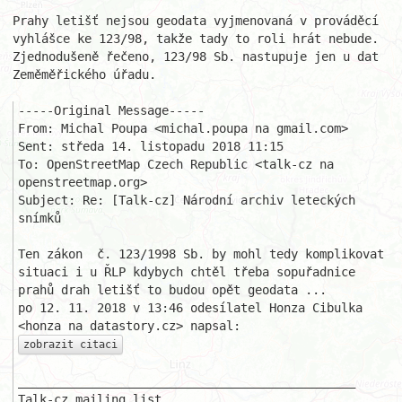
Prahy letišť nejsou geodata vyjmenovaná v prováděcí 
vyhlášce ke 123/98, takže tady to roli hrát nebude. 
Zjednodušeně řečeno, 123/98 Sb. nastupuje jen u dat 
Zeměměřického úřadu.

-----Original Message-----

From: Michal Poupa <michal.poupa na gmail.com> 

Sent: středa 14. listopadu 2018 11:15

To: OpenStreetMap Czech Republic <talk-cz na 
openstreetmap.org>

Subject: Re: [Talk-cz] Národní archiv leteckých 
snímků

Ten zákon  č. 123/1998 Sb. by mohl tedy komplikovat 
situaci i u ŘLP kdybych chtěl třeba sopuřadnice 
prahů drah letišť to budou opět geodata ...

po 12. 11. 2018 v 13:46 odesílatel Honza Cibulka 
zobrazit citaci
_______________________________________________

Talk-cz mailing list
