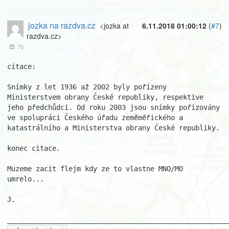
jozka na razdva.cz
<jozka at
6.11.2018 01:00:12
(
#7
)
razdva.cz>
75
citace:

Snímky z let 1936 až 2002 byly pořízeny 
Ministerstvem obrany České republiky, respektive 
jeho předchůdci. Od roku 2003 jsou snímky pořizovány 
ve spolupráci Českého úřadu zeměměřického a 
katastrálního a Ministerstva obrany České republiky.

konec citace.

Muzeme zacit flejm kdy ze to vlastne MNO/MO 
umrelo...

J.
