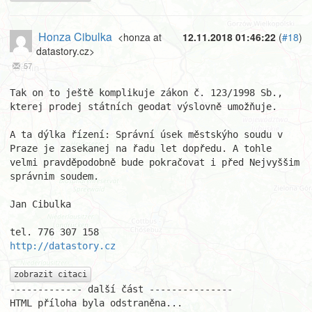
Honza Cibulka
<honza at
12.11.2018 01:46:22
(
#18
)
datastory.cz>
57
Tak on to ještě komplikuje zákon č. 123/1998 Sb., 
kterej prodej státních geodat výslovně umožňuje. 

A ta dýlka řízení: Správní úsek městskýho soudu v 
Praze je zasekanej na řadu let dopředu. A tohle 
velmi pravděpodobně bude pokračovat i před Nejvyššim 
správnim soudem.

Jan Cibulka

http://datastory.cz
zobrazit citaci
------------- další část ---------------

HTML příloha byla odstraněna...
