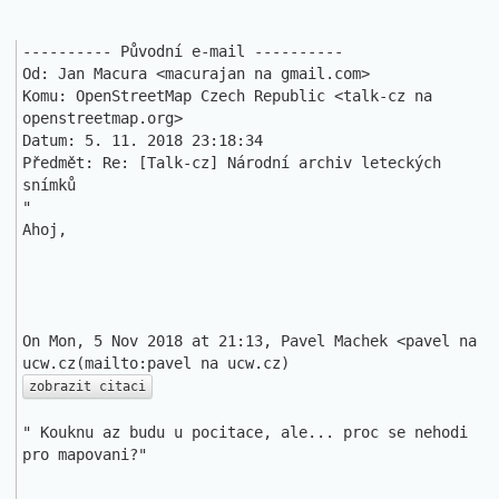
---------- Původní e-mail ----------

Od: Jan Macura <macurajan na gmail.com>

Komu: OpenStreetMap Czech Republic <talk-cz na 
openstreetmap.org>

Datum: 5. 11. 2018 23:18:34

Předmět: Re: [Talk-cz] Národní archiv leteckých 
snímků 

"

Ahoj,

On Mon, 5 Nov 2018 at 21:13, Pavel Machek <pavel na 
zobrazit citaci
" Kouknu az budu u pocitace, ale... proc se nehodi 
pro mapovani?"
