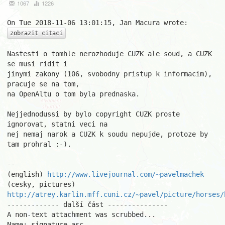
1067
1226
zobrazit citaci
Nastesti o tomhle nerozhoduje CUZK ale soud, a CUZK 
se musi ridit i

jinymi zakony (106, svobodny pristup k informacim), 
pracuje se na tom,

na OpenAltu o tom byla prednaska.

Nejjednodussi by bylo copyright CUZK proste 
ignorovat, statni veci na

nej nemaj narok a CUZK k soudu nepujde, protoze by 
tam prohral :-).

									Pa
-- 

(english) 
http://www.livejournal.com/~pavelmachek
(cesky, pictures) 
http://atrey.karlin.mff.cuni.cz/~pavel/picture/horses/
------------- další část ---------------

A non-text attachment was scrubbed...

Name: signature.asc
