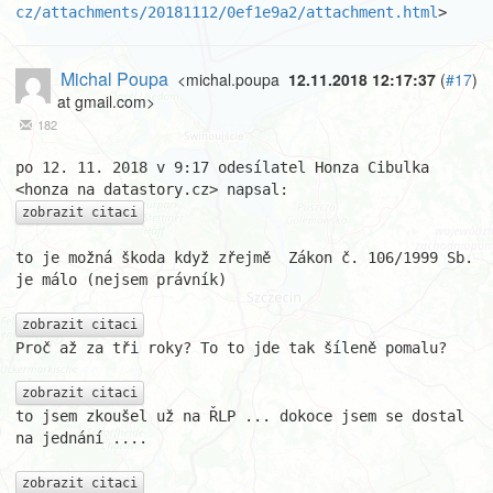
cz/attachments/20181112/0ef1e9a2/attachment.html
>
Michal Poupa
<michal.poupa
12.11.2018 12:17:37
(
#17
)
at gmail.com>
182
po 12. 11. 2018 v 9:17 odesílatel Honza Cibulka 
zobrazit citaci
to je možná škoda když zřejmě  Zákon č. 106/1999 Sb. 
je málo (nejsem právník)

zobrazit citaci
Proč až za tři roky? To to jde tak šíleně pomalu?

zobrazit citaci
to jsem zkoušel už na ŘLP ... dokoce jsem se dostal 
na jednání ....

zobrazit citaci