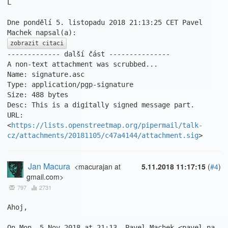
L

Dne pondělí 5. listopadu 2018 21:13:25 CET Pavel 
zobrazit citaci
------------- další část ---------------

A non-text attachment was scrubbed...

Name: signature.asc

Type: application/pgp-signature

Size: 488 bytes

Desc: This is a digitally signed message part.

URL: 
<
https://lists.openstreetmap.org/pipermail/talk-
cz/attachments/20181105/c47a4144/attachment.sig
>
Jan Macura
<macurajan at
5.11.2018 11:17:15
(
#4
)
gmail.com>
797
2731
Ahoj,

On Mon, 5 Nov 2018 at 21:13, Pavel Machek <pavel na 