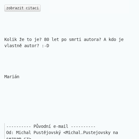
zobrazit citaci
Kolik že to je? 80 let po smrti autora? A kdo je 
vlastně autor? :-D

Marián

---------- Původní e-mail ----------

Od: Michal Pustějovský <Michal.Pustejovsky na 
seznam.cz>
