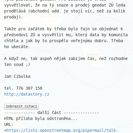
vysvětlovat, že na tý snaze o prodej geodat ZÚ leda 
prodělává (obchodní odd. je stojí víc, než za kolik 
prodaj).

Takže pro začátek by třeba bylo fajn se objednat k 
předsedovi ZÚ a vysvětlit mu, který data by komunita 
chtěla a jak by to prospělo veřejnýmu dobru. Třeba 
ho ukecáte.

A když ne, tak aspoň nějak zabijem čas, než rozhodne 
ten soud ;)

Jan Cibulka

http://datastory.cz
zobrazit citaci
------------- další část ---------------

HTML příloha byla odstraněna...

URL: 
<
https://lists.openstreetmap.org/pipermail/talk-