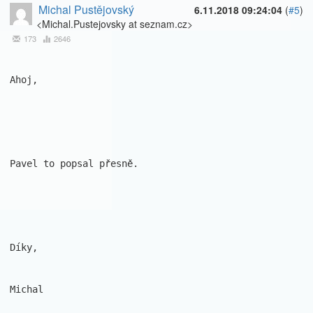
Michal Pustějovský
6.11.2018 09:24:04
(
#5
)
<Michal.Pustejovsky at seznam.cz>
173
2646
Ahoj,

Pavel to popsal přesně.

Díky,

Michal
