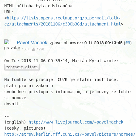
HTML příloha byla odstraněna...

URL: 
<
https://lists.openstreetmap.org/pipermail/talk-
cz/attachments/20181106/c390b36d/attachment.html
>
Pavel Machek
<pavel at ucw.cz>
9.11.2018 09:13:45
(
#9
)
1067
1226
zobrazit citaci
Na tomhle se pracuje. CUZK je statni instituce, 
plati pro ni zakon o

svobodnem pristupu k informacim, a je mozny ze tohle 
si nemuze

dovolit.

									Pa
-- 

(english) 
http://www.livejournal.com/~pavelmachek
(cesky, pictures) 
http://atrey.karlin.mff.cuni.cz/~pavel/picture/horses/