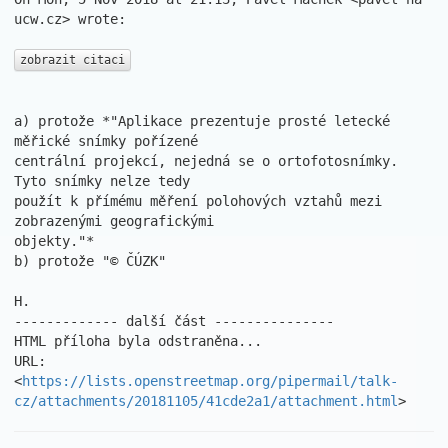
ucw.cz> wrote:

zobrazit citaci
a) protože *"Aplikace prezentuje prosté letecké 
měřické snímky pořízené

centrální projekcí, nejedná se o ortofotosnímky. 
Tyto snímky nelze tedy

použít k přímému měření polohových vztahů mezi 
zobrazenými geografickými

objekty."*

b) protože "© ČÚZK"

H.

------------- další část ---------------

HTML příloha byla odstraněna...

URL: 
<
https://lists.openstreetmap.org/pipermail/talk-
cz/attachments/20181105/41cde2a1/attachment.html
>