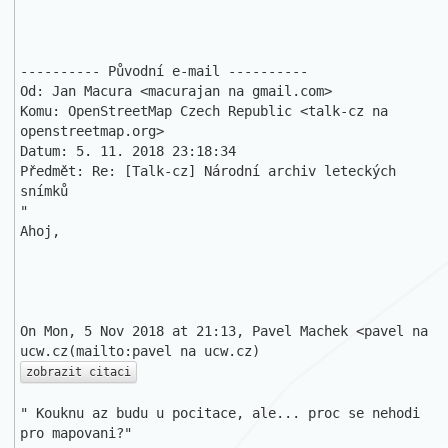
---------- Původní e-mail ----------

Od: Jan Macura <macurajan na gmail.com>

Komu: OpenStreetMap Czech Republic <talk-cz na 
openstreetmap.org>

Datum: 5. 11. 2018 23:18:34

Předmět: Re: [Talk-cz] Národní archiv leteckých 
snímků 

"

Ahoj,

On Mon, 5 Nov 2018 at 21:13, Pavel Machek <pavel na 
zobrazit citaci
" Kouknu az budu u pocitace, ale... proc se nehodi 
pro mapovani?"
