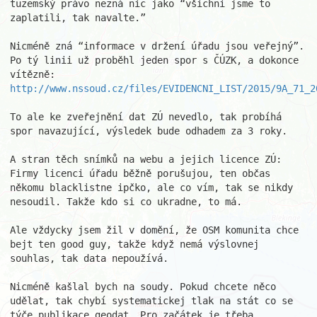
tuzemský právo nezná nic jako “všichni jsme to 
zaplatili, tak navalte.”

Nicméně zná “informace v držení úřadu jsou veřejný”. 
Po tý linii už proběhl jeden spor s ČÚZK, a dokonce 
vítězně: 
http://www.nssoud.cz/files/EVIDENCNI_LIST/2015/9A_71_2
To ale ke zveřejnění dat ZÚ nevedlo, tak probíhá 
spor navazující, výsledek bude odhadem za 3 roky.

A stran těch snímků na webu a jejich licence ZÚ: 
Firmy licenci úřadu běžně porušujou, ten občas 
někomu blacklistne ipčko, ale co vím, tak se nikdy 
nesoudil. Takže kdo si co ukradne, to má.

Ale vždycky jsem žil v domění, že OSM komunita chce 
bejt ten good guy, takže když nemá výslovnej 
souhlas, tak data nepoužívá.

Nicméně kašlal bych na soudy. Pokud chcete něco 
udělat, tak chybí systematickej tlak na stát co se 
týče publikace geodat. Pro začátek je třeba 