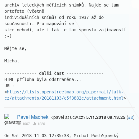
archiv leteckých měřicích snímků. Najde se tam 
ortofoto (včetně 

individuálních snímů) od roku 1937 až do 
současnosti. Pro mapování se 

sice nehodí, ale i tak je tam spousta zajímavostí 
:-)

Mějte se,

Michal

------------- další část ---------------

HTML příloha byla odstraněna...

URL: 
<
https://lists.openstreetmap.org/pipermail/talk-
cz/attachments/20181103/c5f3882c/attachment.html
>
Pavel Machek
<pavel at ucw.cz>
5.11.2018 09:13:25
(
#2
)
1067
1226
On Sat 2018-11-03 12:35:33, Michal Pustějovský 