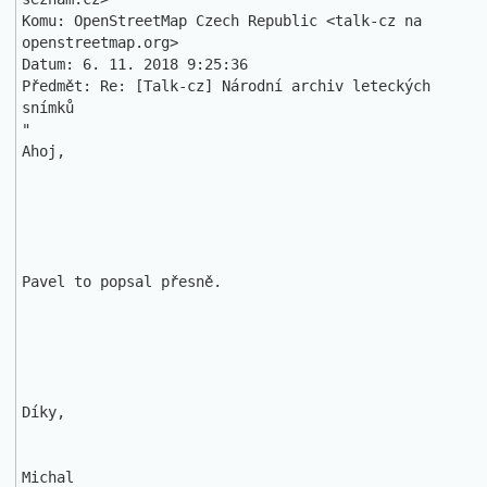
Komu: OpenStreetMap Czech Republic <talk-cz na 
openstreetmap.org>

Datum: 6. 11. 2018 9:25:36

Předmět: Re: [Talk-cz] Národní archiv leteckých 
snímků 

"

Ahoj,

Pavel to popsal přesně.

Díky,

Michal
