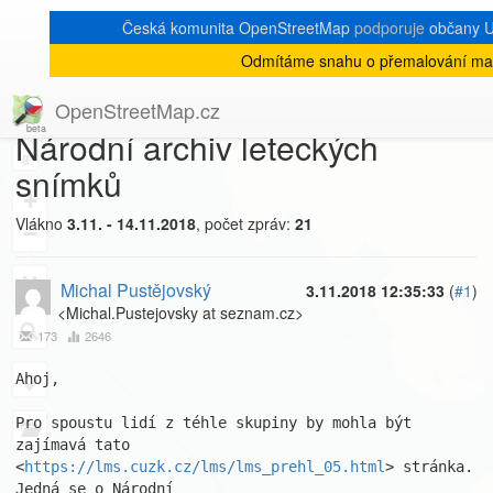
Česká komunita OpenStreetMap
podporuje
občany Uk
Odmítáme snahu o přemalování map
[Talk-cz]
« zpět na výpis měsíce
|
OpenStreetMap.cz
Národní archiv leteckých
8
snímků
+
Vlákno
3.11. - 14.11.2018
, počet zpráv:
21
−
Michal Pustějovský
3.11.2018 12:35:33
(
#1
)
<Michal.Pustejovsky at seznam.cz>
173
2646
Ahoj,

Pro spoustu lidí z téhle skupiny by mohla být 
zajímavá tato 

<
https://lms.cuzk.cz/lms/lms_prehl_05.html
> stránka. 
Jedná se o Národní 
