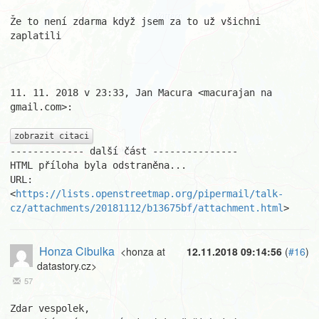
Že to není zdarma když jsem za to už všichni 
zaplatili

11. 11. 2018 v 23:33, Jan Macura <macurajan na 
gmail.com>:

zobrazit citaci
------------- další část ---------------

HTML příloha byla odstraněna...

URL: 
<
https://lists.openstreetmap.org/pipermail/talk-
cz/attachments/20181112/b13675bf/attachment.html
>
Honza Cibulka
<honza at
12.11.2018 09:14:56
(
#16
)
datastory.cz>
57
Zdar vespolek,
