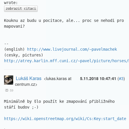
zobrazit citaci
Kouknu az budu u pocitace, ale... proc se nehodi pro 
mapovani?

							Pavel
-- 

(english) 
http://www.livejournal.com/~pavelmachek
(cesky, pictures) 
http://atrey.karlin.mff.cuni.cz/~pavel/picture/horses/
Lukáš Karas
<lukas.karas at
5.11.2018 10:47:41
(
#3
)
centrum.cz>
59
Minimálně by šlo použít ke zmapování přibližného 
stáří budov ;-)

https://wiki.openstreetmap.org/wiki/Cs:Key:start_date