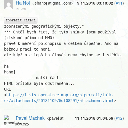
Ha Noj
<ehanoj at gmail.com>
9.11.2018 03:10:02
(
#11
)
720
zobrazit citaci
zobrazenými geografickými objekty."

*** Chtěl bych říct, že tyto snímky jsem používal 
(získané přímo od MMO)

právě k měření polohopisu a celkem úspěšně. Ano na 
běžnou práci to není,

ale když nic lepšího člověk nemá chytne se i stébla.

ha

hanoj

------------- další část ---------------

HTML příloha byla odstraněna...

URL: 
<
https://lists.openstreetmap.org/pipermail/talk-
cz/attachments/20181109/6df08291/attachment.html
>
Pavel Machek
<pavel at
11.11.2018 01:04:56
(
#12
)
ucw.cz>