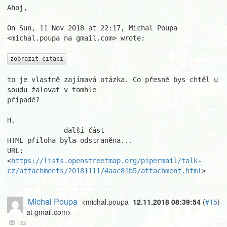
Ahoj,

On Sun, 11 Nov 2018 at 22:17, Michal Poupa 
<michal.poupa na gmail.com> wrote:

zobrazit citaci
to je vlastně zajímavá otázka. Co přesně bys chtěl u 
soudu žalovat v tomhle

případě?

H.

------------- další část ---------------

HTML příloha byla odstraněna...

URL: 
<
https://lists.openstreetmap.org/pipermail/talk-
cz/attachments/20181111/4aac81b5/attachment.html
>
Michal Poupa
<michal.poupa
12.11.2018 08:39:54
(
#15
)
at gmail.com>
182