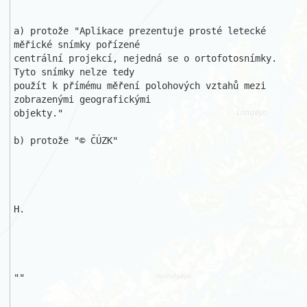
a) protože "Aplikace prezentuje prosté letecké 
měřické snímky pořízené 

centrální projekcí, nejedná se o ortofotosnímky. 
Tyto snímky nelze tedy 

použít k přímému měření polohových vztahů mezi 
zobrazenými geografickými 

objekty."

b) protože "© ČÚZK"

H. 

""
