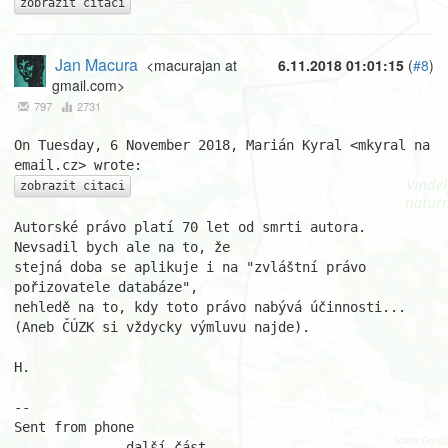
zobrazit citaci
Jan Macura
<macurajan at
6.11.2018 01:01:15
(
#8
)
gmail.com>
797
2731
On Tuesday, 6 November 2018, Marián Kyral <mkyral na 
zobrazit citaci
Autorské právo platí 70 let od smrti autora. 
Nevsadil bych ale na to, že

stejná doba se aplikuje i na "zvláštní právo 
pořizovatele databáze",

nehledě na to, kdy toto právo nabývá účinnosti...

(Aneb ČÚZK si vždycky výmluvu najde).

H.

-- 

Sent from phone

------------- další část ---------------
