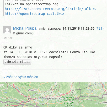
https://lists.openstreetmap.org/listinfo/talk-cz
https://openstreetmap.cz/talkcz
Michal Poupa
<michal.poupa
14.11.2018 11:29:35
(
#21
)
at gmail.com>
182
OK díky za info.

st 14. 11. 2018 v 11:23 odesílatel Honza Cibulka 
zobrazit citaci
« zpět na výpis měsíce