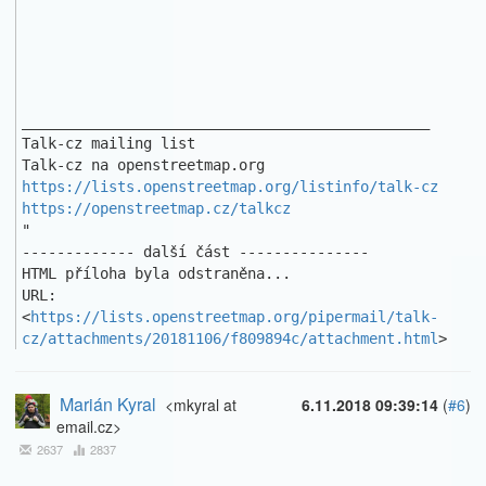
_______________________________________________

Talk-cz mailing list

https://lists.openstreetmap.org/listinfo/talk-cz
https://openstreetmap.cz/talkcz
"

------------- další část ---------------

HTML příloha byla odstraněna...

URL: 
<
https://lists.openstreetmap.org/pipermail/talk-
cz/attachments/20181106/f809894c/attachment.html
>
Marián Kyral
<mkyral at
6.11.2018 09:39:14
(
#6
)
email.cz>
2637
2837