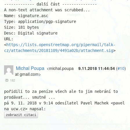
------------- další část ---------------

A non-text attachment was scrubbed...

Name: signature.asc

Type: application/pgp-signature

Size: 181 bytes

Desc: Digital signature

URL: 
<
https://lists.openstreetmap.org/pipermail/talk-
cz/attachments/20181109/4491a02b/attachment.sig
>
Michal Poupa
<michal.poupa
9.11.2018 11:44:54
(
#10
)
at gmail.com>
182
pořidili to za peníze všech ale to jim nebrání to 
prodávat... smutné ...

pá 9. 11. 2018 v 9:14 odesílatel Pavel Machek <pavel 
zobrazit citaci