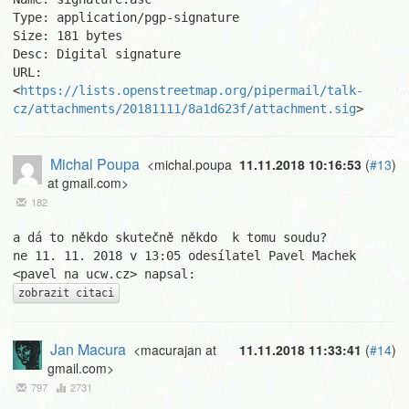
Type: application/pgp-signature

Size: 181 bytes

Desc: Digital signature

URL: 
<
https://lists.openstreetmap.org/pipermail/talk-
cz/attachments/20181111/8a1d623f/attachment.sig
>
Michal Poupa
<michal.poupa
11.11.2018 10:16:53
(
#13
)
at gmail.com>
182
a dá to někdo skutečně někdo  k tomu soudu?

ne 11. 11. 2018 v 13:05 odesílatel Pavel Machek 
zobrazit citaci
Jan Macura
<macurajan at
11.11.2018 11:33:41
(
#14
)
gmail.com>
797
2731