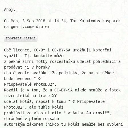
Ahoj,

On Mon, 3 Sep 2018 at 14:34, Tom Ka <tomas.kasparek 
na gmail.com> wrote:

zobrazit citaci
Obě licence, CC-BY i CC-BY-SA umožňují komerční 
využití. Tj. kdokoliv může

z pěkné zimní fotky rozcestníku udělat pohlednici a 
prodávat ji v horský

chatě vedle svařáku. Za podmínky, že na ní někde 
bude uvedeno " ©

Přispěvatelé PhotoDB2".

Rozdíl je v tom, že u CC-BY-SA nikdo nemůže z fotek 
rozcestníků na trase XY

udělat koláž, napsat k tomu " © Přispěvatelé 
PhotoDB2", ale tuhle koláž

prohlásit za vlastní dílo " © Autor Autorovič", 
chráněné v plném rozsahu

autorským zákonem (nikdo tu koláž nemůže bez svolení 