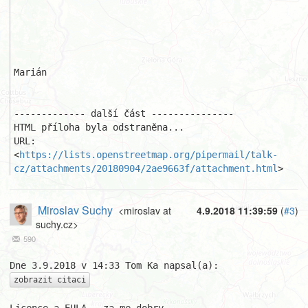
Marián

------------- další část ---------------

HTML příloha byla odstraněna...

URL: 
<
https://lists.openstreetmap.org/pipermail/talk-
cz/attachments/20180904/2ae9663f/attachment.html
>
Miroslav Suchy
<miroslav at
4.9.2018 11:39:59
(
#3
)
suchy.cz>
590
zobrazit citaci