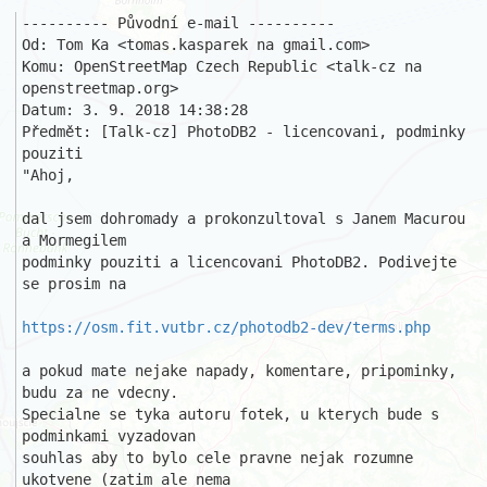
---------- Původní e-mail ----------

Od: Tom Ka <tomas.kasparek na gmail.com>

Komu: OpenStreetMap Czech Republic <talk-cz na 
openstreetmap.org>

Datum: 3. 9. 2018 14:38:28

Předmět: [Talk-cz] PhotoDB2 - licencovani, podminky 
pouziti 

"Ahoj,

dal jsem dohromady a prokonzultoval s Janem Macurou 
a Mormegilem

podminky pouziti a licencovani PhotoDB2. Podivejte 
se prosim na

https://osm.fit.vutbr.cz/photodb2-dev/terms.php
a pokud mate nejake napady, komentare, pripominky, 
budu za ne vdecny.

Specialne se tyka autoru fotek, u kterych bude s 
podminkami vyzadovan

souhlas aby to bylo cele pravne nejak rozumne 
ukotvene (zatim ale nema
