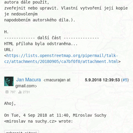
autora dále použít,

zveřejnit nebo upravit. Vlastní vytvoření její kopie 
je nedovoleným

napodobením autorského díla.).

H.

------------- další část ---------------

HTML příloha byla odstraněna...

URL: 
<
https://lists.openstreetmap.org/pipermail/talk-
cz/attachments/20180905/ca7bf0f0/attachment.html
>
Jan Macura
<macurajan at
5.9.2018 12:39:53
(
#5
)
gmail.com>
797
2731
Ahoj,

On Tue, 4 Sep 2018 at 11:40, Miroslav Suchy 
<miroslav na suchy.cz> wrote:
