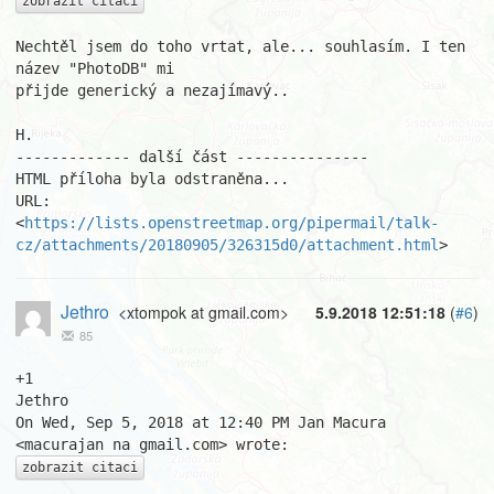
zobrazit citaci
Nechtěl jsem do toho vrtat, ale... souhlasím. I ten 
název "PhotoDB" mi

přijde generický a nezajímavý..

H.

------------- další část ---------------

HTML příloha byla odstraněna...

URL: 
<
https://lists.openstreetmap.org/pipermail/talk-
cz/attachments/20180905/326315d0/attachment.html
>
Jethro
<xtompok at gmail.com>
5.9.2018 12:51:18
(
#6
)
85
+1

Jethro

On Wed, Sep 5, 2018 at 12:40 PM Jan Macura 
zobrazit citaci