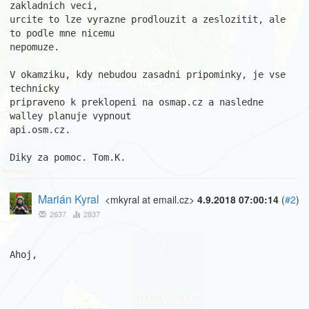
zakladnich veci,

urcite to lze vyrazne prodlouzit a zeslozitit, ale 
to podle mne nicemu

nepomuze.

V okamziku, kdy nebudou zasadni pripominky, je vse 
technicky

pripraveno k preklopeni na osmap.cz a nasledne 
walley planuje vypnout

api.osm.cz.

Diky za pomoc. Tom.K.
Marián Kyral
<mkyral at email.cz>
4.9.2018 07:00:14
(
#2
)
2637
2837
Ahoj,
