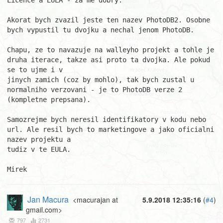
Licence a EULA - za me dobry.

Akorat bych zvazil jeste ten nazev PhotoDB2. Osobne 
bych vypustil tu dvojku a nechal jenom PhotoDB.

Chapu, ze to navazuje na walleyho projekt a tohle je 
druha iterace, takze asi proto ta dvojka. Ale pokud 
se to ujme i v

jinych zamich (coz by mohlo), tak bych zustal u 
normalniho verzovani - je to PhotoDB verze 2 
(kompletne prepsana).

Samozrejme bych neresil identifikatory v kodu nebo 
url. Ale resil bych to marketingove a jako oficialni 
nazev projektu a

tudiz v te EULA.

Mirek
Jan Macura
<macurajan at
5.9.2018 12:35:16
(
#4
)
gmail.com>
797
2731