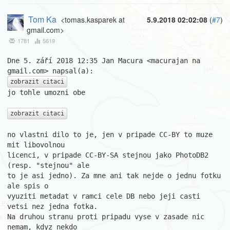
Tom Ka
<tomas.kasparek at
5.9.2018 02:02:08
(
#7
)
gmail.com>
1781
5619
Dne 5. září 2018 12:35 Jan Macura <macurajan na 
zobrazit citaci
jo tohle umozni obe

zobrazit citaci
no vlastni dilo to je, jen v pripade CC-BY to muze 
mit libovolnou

licenci, v pripade CC-BY-SA stejnou jako PhotoDB2 
(resp. "stejnou" ale

to je asi jedno). Za mne ani tak nejde o jednu fotku 
ale spis o

vyuziti metadat v ramci cele DB nebo jeji casti 
vetsi nez jedna fotka.

Na druhou stranu proti pripadu vyse v zasade nic 
nemam, kdyz nekdo
