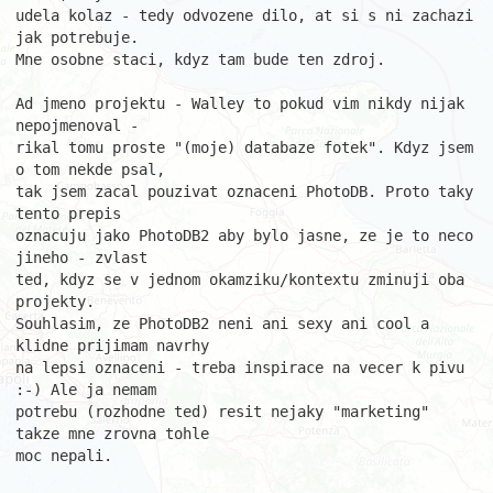
udela kolaz - tedy odvozene dilo, at si s ni zachazi 
jak potrebuje.

Mne osobne staci, kdyz tam bude ten zdroj.

Ad jmeno projektu - Walley to pokud vim nikdy nijak 
nepojmenoval -

rikal tomu proste "(moje) databaze fotek". Kdyz jsem 
o tom nekde psal,

tak jsem zacal pouzivat oznaceni PhotoDB. Proto taky 
tento prepis

oznacuju jako PhotoDB2 aby bylo jasne, ze je to neco 
jineho - zvlast

ted, kdyz se v jednom okamziku/kontextu zminuji oba 
projekty.

Souhlasim, ze PhotoDB2 neni ani sexy ani cool a 
klidne prijimam navrhy

na lepsi oznaceni - treba inspirace na vecer k pivu 
:-) Ale ja nemam

potrebu (rozhodne ted) resit nejaky "marketing" 
takze mne zrovna tohle

moc nepali.
