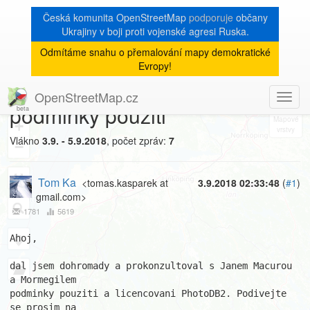
Česká komunita OpenStreetMap
podporuje
občany
Ukrajiny v boji proti vojenské agresi Ruska.
Odmítáme snahu o přemalování mapy demokratické
[Talk-cz]
« zpět na výpis měsíce
|
Evropy!
PhotoDB2 - licencovani,
OpenStreetMap.cz
Toggl
8
podminky pouziti
navig
+
Vlákno
3.9. - 5.9.2018
, počet zpráv:
7
−
Tom Ka
<tomas.kasparek at
3.9.2018 02:33:48
(
#1
)
gmail.com>
1781
5619
Ahoj,

dal jsem dohromady a prokonzultoval s Janem Macurou 
a Mormegilem

podminky pouziti a licencovani PhotoDB2. Podivejte 
se prosim na
