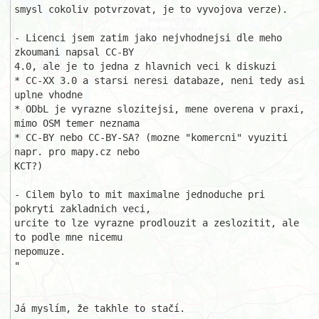
smysl cokoliv potvrzovat, je to vyvojova verze).

- Licenci jsem zatim jako nejvhodnejsi dle meho 
zkoumani napsal CC-BY

4.0, ale je to jedna z hlavnich veci k diskuzi

* CC-XX 3.0 a starsi neresi databaze, neni tedy asi 
uplne vhodne

* ODbL je vyrazne slozitejsi, mene overena v praxi, 
mimo OSM temer neznama

* CC-BY nebo CC-BY-SA? (mozne "komercni" vyuziti 
napr. pro mapy.cz nebo 

KCT?)

- Cilem bylo to mit maximalne jednoduche pri 
pokryti zakladnich veci,

urcite to lze vyrazne prodlouzit a zeslozitit, ale 
to podle mne nicemu

nepomuze.

"

Já myslím, že takhle to stačí.
