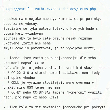
https://osm.fit.vutbr.cz/photodb2-dev/terms.php
a pokud mate nejake napady, komentare, pripominky, 
budu za ne vdecny.

Specialne se tyka autoru fotek, u kterych bude s 
podminkami vyzadovan

souhlas aby to bylo cele pravne nejak rozumne 
ukotvene (zatim ale nema

smysl cokoliv potvrzovat, je to vyvojova verze).

- Licenci jsem zatim jako nejvhodnejsi dle meho 
zkoumani napsal CC-BY

4.0, ale je to jedna z hlavnich veci k diskuzi

  * CC-XX 3.0 a starsi neresi databaze, neni tedy 
asi uplne vhodne

  * ODbL je vyrazne slozitejsi, mene overena v 
praxi, mimo OSM temer neznama

  * CC-BY nebo CC-BY-SA? (mozne "komercni" vyuziti 
napr. pro mapy.cz nebo KCT?)

- Cilem bylo to mit maximalne jednoduche pri pokryti 