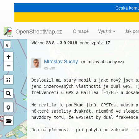
Česká komu
[Talk-cz] maperská minir
OpenStreetMap.cz
O mapě
Využití
Jak po
Vlákno
28.8. - 3.9.2018
, počet zpráv:
17
8
+
Miroslav Suchý
<miroslav at suchy.cz>
−
590
Dosloužil mi starý mobil a jako nový jsem s
jeho inzerovaných vlastností je dual GPS. Tj
frekvencemi u GPS a Galilea (E1/E5) a dosah
No realita je poněkud jiná. GPSTest udává p
některé satelity dvakrát, nicměně ve sloupc
navzdory tomu, že GPSTest by dual frekvence 
Realná přesnost - při pohybu po zahradě - mi