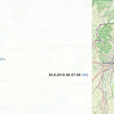
ml
>
30.8.2018 08:57:08
(
#8
)