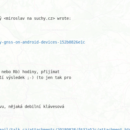
ý <miroslav na suchy.cz> wrote:

y-gnss-on-android-devices-152b8826e1c
nebo Rb) hodiny, přijímat

ší výsledek ;-) (to jen tak pro

vu, nějaká debilní klávesová

mail/talk-cz/attachments/20180828/f632a52c/attachment.ht