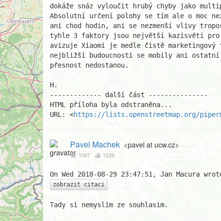
dokáže snáz vyloučit hrubý chyby jako multip
Absolutní určení polohy se tím ale o moc ne
ani chod hodin, ani se nezmenší vlivy tropo
tyhle 3 faktory jsou největší kazisvěti pro
avizuje Xiaomi je medle čistě marketingový t
nejbližší budoucnosti se mobily ani ostatní 
přesnost nedostanou.

H.

------------- další část ---------------

HTML příloha byla odstraněna...

URL: <
https://lists.openstreetmap.org/piper
Pavel Machek
<pavel at ucw.cz>
1067
1226
zobrazit citaci
Tady si nemyslim ze souhlasim.
