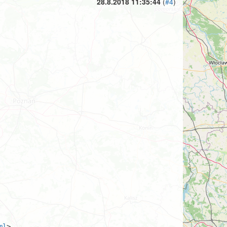
28.8.2018 11:35:44
(
#4
)
ml
>