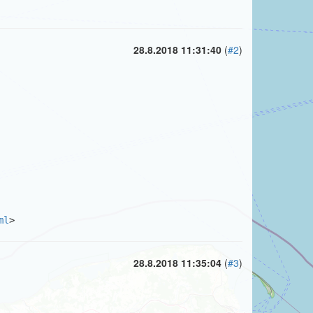
28.8.2018 11:31:40
(
#2
)
ml
>
28.8.2018 11:35:04
(
#3
)