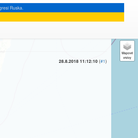
gresi Ruska.
« zpět na výpis měsíce
|
28.8.2018 11:12:10
(
#1
)