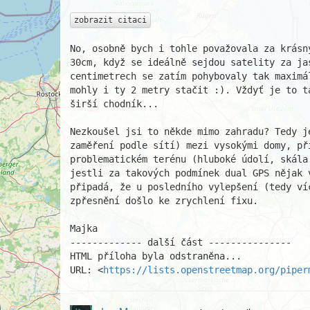
zobrazit citaci
No, osobně bych i tohle považovala za krásn
30cm, když se ideálně sejdou satelity za ja
centimetrech se zatím pohybovaly tak maximá
mohly i ty 2 metry stačit :). Vždyť je to t
širší chodník...

Nezkoušel jsi to někde mimo zahradu? Tedy j
zaměření podle sítí) mezi vysokými domy, pří
problematickém terénu (hluboké údolí, skála
jestli za takových podmínek dual GPS nějak 
připadá, že u posledního vylepšení (tedy ví
zpřesnění došlo ke zrychlení fixu.

Majka

------------- další část ---------------

HTML příloha byla odstraněna...

URL: <
https://lists.openstreetmap.org/piper