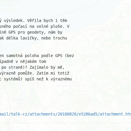
ý výsledek. Věřila bych i těm

sného počasí na volné ploše. V

lně GPS pro geodety, nám by

ak délka lavičky, nebo trochu

en samotná poloha podle GPS (bez

padně v nějakém tom

 po straně)? Zajímalo by mě,

výrazně pomůže. Zatím mi totiž

c systémů) spíš než k výraznému

mail/talk-cz/attachments/20180828/e5286ad5/attachment.ht