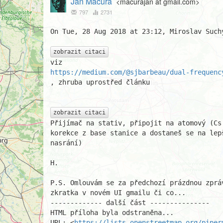
Jan Macura
<macurajan at gmail.com>
797
2731
On Tue, 28 Aug 2018 at 23:12, Miroslav Such
zobrazit citaci
https://medium.com/@sjbarbeau/dual-frequenc
, zhruba uprostřed článku

zobrazit citaci
Přijímač na stativ, připojit na atomový (Cs 
korekce z base stanice a dostaneš se na lep
nasrání)

H.

P.S. Omlouvám se za předchozí prázdnou zprá
zkratka v novém UI gmailu či co...

------------- další část ---------------

HTML příloha byla odstraněna...

URL: <
https://lists.openstreetmap.org/piper