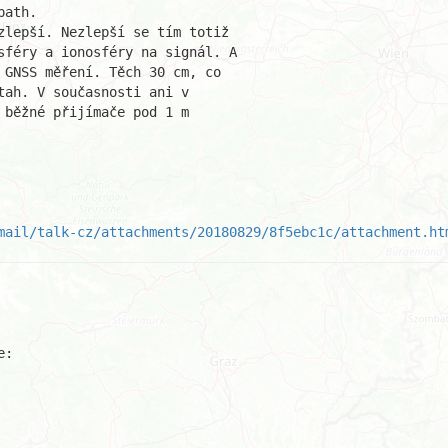
ath.

zlepší. Nezlepší se tím totiž

sféry a ionosféry na signál. A

 GNSS měření. Těch 30 cm, co

ah. V současnosti ani v

běžné přijímače pod 1 m

mail/talk-cz/attachments/20180829/8f5ebc1c/attachment.ht