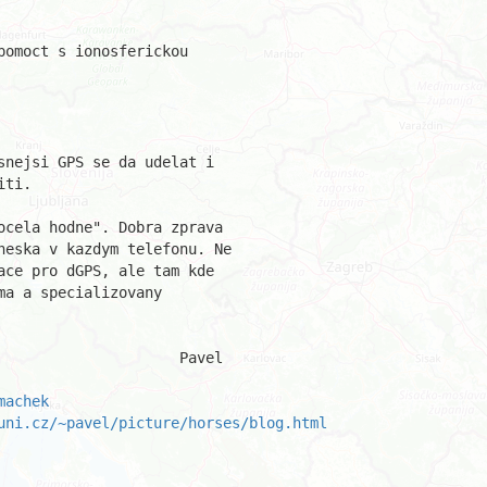
omoct s ionosferickou

nejsi GPS se da udelat i

ti.

cela hodne". Dobra zprava

neska v kazdym telefonu. Ne

ce pro dGPS, ale tam kde

a a specializovany

avel

machek
uni.cz/~pavel/picture/horses/blog.html