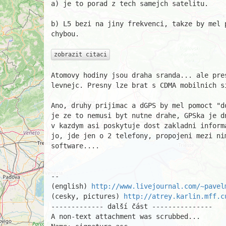
a) je to porad z tech samejch satelitu.

b) L5 bezi na jiny frekvenci, takze by mel p
chybou.

zobrazit citaci
Atomovy hodiny jsou draha sranda... ale pres
levnejc. Presny lze brat s CDMA mobilnich si
Ano, druhy prijimac a dGPS by mel pomoct "do
je ze to nemusi byt nutne drahe, GPSka je d
v kazdym asi poskytuje dost zakladni informa
jo, jde jen o 2 telefony, propojeni mezi nim
software....

								P
-- 

(english) 
http://www.livejournal.com/~pavel
(cesky, pictures) 
http://atrey.karlin.mff.c
------------- další část ---------------

A non-text attachment was scrubbed...
