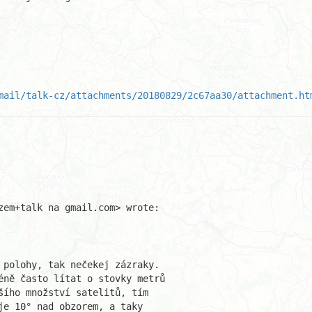
mail/talk-cz/attachments/20180829/2c67aa30/attachment.ht
zem+talk na gmail.com> wrote:

 polohy, tak nečekej zázraky.

éně často lítat o stovky metrů

šího množství satelitů, tím

e 10° nad obzorem, a taky
