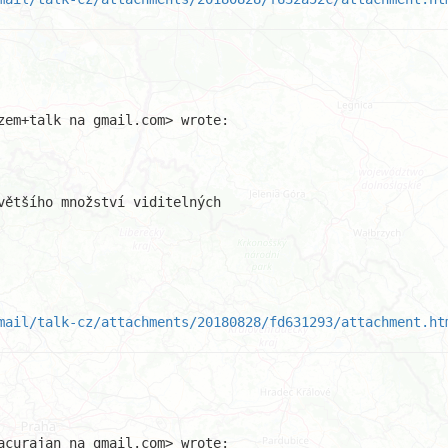
zem+talk na gmail.com> wrote:

většího množství viditelných

mail/talk-cz/attachments/20180828/fd631293/attachment.ht
acurajan na gmail.com> wrote:
