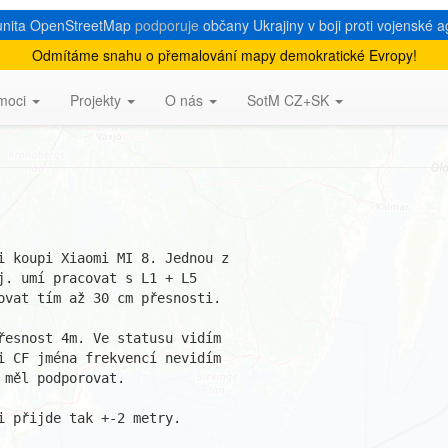
nita OpenStreetMap
podporuje
občany Ukrajiny v boji proti vojenské a
Odmítáme snahu o přemalování mapy demokratické Evropy!
ecenze MI 8
moci
Projekty
O nás
SotM CZ+SK
i koupi Xiaomi MI 8. Jednou z

. umí pracovat s L1 + L5

ovat tím až 30 cm přesnosti.

řesnost 4m. Ve statusu vidím

i CF jména frekvencí nevidím

měl podporovat.

 přijde tak +-2 metry.
