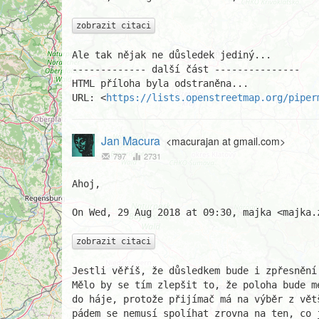
zobrazit citaci
Ale tak nějak ne důsledek jediný...

------------- další část ---------------

HTML příloha byla odstraněna...

URL: <
https://lists.openstreetmap.org/piper
Jan Macura
<macurajan at gmail.com>
797
2731
Ahoj,

On Wed, 29 Aug 2018 at 09:30, majka <majka.
zobrazit citaci
Jestli věříš, že důsledkem bude i zpřesnění
Mělo by se tím zlepšit to, že poloha bude m
do háje, protože přijímač má na výběr z vět
pádem se nemusí spolíhat zrovna na ten, co j