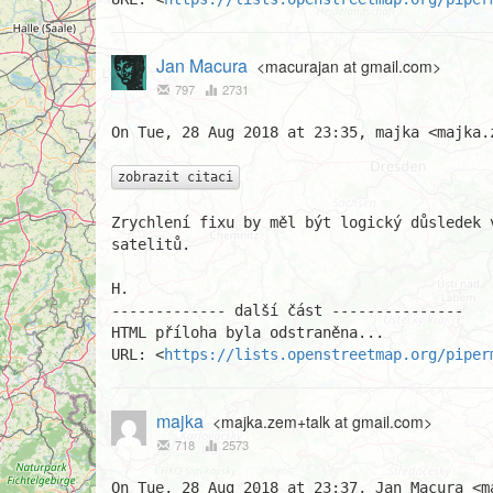
Jan Macura
<macurajan at gmail.com>
797
2731
On Tue, 28 Aug 2018 at 23:35, majka <majka.
zobrazit citaci
Zrychlení fixu by měl být logický důsledek 
satelitů.

H.

------------- další část ---------------

HTML příloha byla odstraněna...

URL: <
https://lists.openstreetmap.org/piper
majka
<majka.zem+talk at gmail.com>
718
2573
On Tue, 28 Aug 2018 at 23:37, Jan Macura <m