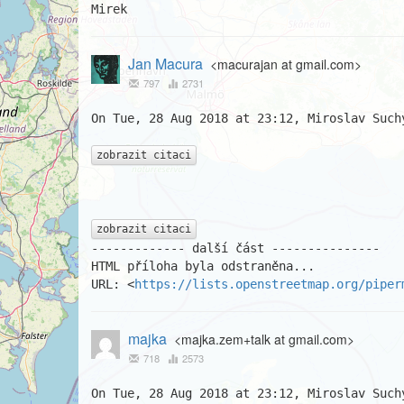
Mirek
Jan Macura
<macurajan at gmail.com>
797
2731
On Tue, 28 Aug 2018 at 23:12, Miroslav Such
zobrazit citaci
zobrazit citaci
------------- další část ---------------

HTML příloha byla odstraněna...

URL: <
https://lists.openstreetmap.org/piper
majka
<majka.zem+talk at gmail.com>
718
2573
On Tue, 28 Aug 2018 at 23:12, Miroslav Such