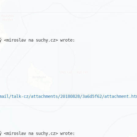
ý <miroslav na suchy.cz> wrote:

mail/talk-cz/attachments/20180828/3a6d5f62/attachment.ht
ý <miroslav na suchy.cz> wrote:
