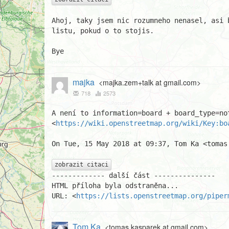
Ahoj, taky jsem nic rozumneho nenasel, asi 
listu, pokud o to stojis.

Bye
majka
<majka.zem+talk at gmail.com>
718
2573
A není to information=board + board_type=not
<
https://wiki.openstreetmap.org/wiki/Key:bo
On Tue, 15 May 2018 at 09:37, Tom Ka <tomas
zobrazit citaci
------------- další část ---------------

HTML příloha byla odstraněna...

URL: <
https://lists.openstreetmap.org/piper
Tom Ka
<tomas.kasparek at gmail.com>