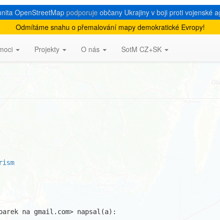
nita OpenStreetMap
podporuje
občany Ukrajiny v boji proti vojenské a
Odmítáme snahu o přemalování mapy demokratické Evropy!
ka informace u samotného
moci
Projekty
O nás
SotM CZ+SK
rism