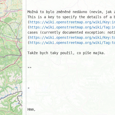
Možná to bylo změněné nedávno (nevím, jak z
This is a key to specify the details of a b
(
https://wiki.openstreetmap.org/wiki/Key:i
(
https://wiki.openstreetmap.org/wiki/Tag:i
cases (currently documented exception: noti
(
https://wiki.openstreetmap.org/wiki/Key:t
(
https://wiki.openstreetmap.org/wiki/Tag:t
Takže bych taky použil, co píše majka.

""

"

Hmm,  
