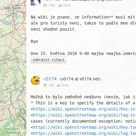
1781
5619
Na wiki je psane, ze information=* musi mit
ale pro turisty neni, takze to podle mne dle
neni vhodne pouzit.

Bye

zobrazit citaci
<0174
<v0174 at v0174.net>
122
3104
Možná to bylo změněné nedávno (nevím, jak zj
* This is a key to specify the details of a
<
https://wiki.openstreetmap.org/wiki/Key:in
<
https://wiki.openstreetmap.org/wiki/Tag:in
cases (currently documented exception: notic
<
https://wiki.openstreetmap.org/wiki/Key:to
<
https://wiki.openstreetmap.org/wiki/Tag:to