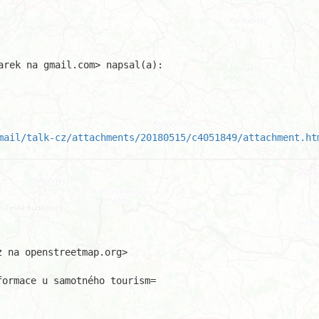
arek na gmail.com> napsal(a):

mail/talk-cz/attachments/20180515/c4051849/attachment.ht
 na openstreetmap.org>

ormace u samotného tourism=
