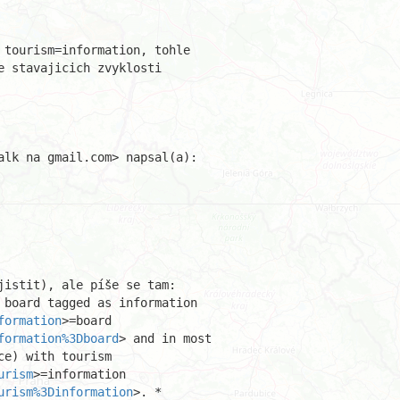
 tourism=information, tohle

 stavajicich zvyklosti

istit), ale píše se tam:

 board tagged as information

formation
>=board

formation%3Dboard
> and in most

e) with tourism

urism
>=information

urism%3Dinformation
>. *
