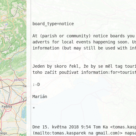
board_type=notice

At (parish or community) notice boards you 
adverts for local events happening soon. Us
information (but may still be used with inf
Jeden by skoro řekl, že by se měl tag touri
toho začít používat information:for=tourist
:-D

Marián

"

Dne 15. května 2018 9:54 Tom Ka <tomas.kasp
(mailto:tomas.kasparek na gmail.com)> napsa