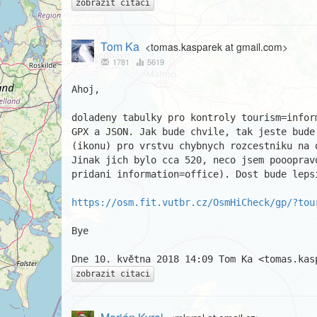
zobrazit citaci
Tom Ka
<tomas.kasparek at gmail.com>
1781
5619
Ahoj,

doladeny tabulky pro kontroly tourism=inform
GPX a JSON. Jak bude chvile, tak jeste bude 
(ikonu) pro vrstvu chybnych rozcestniku na o
Jinak jich bylo cca 520, neco jsem pooopravo
pridani information=office). Dost bude lepsi
https://osm.fit.vutbr.cz/OsmHiCheck/gp/?tou
Bye

zobrazit citaci