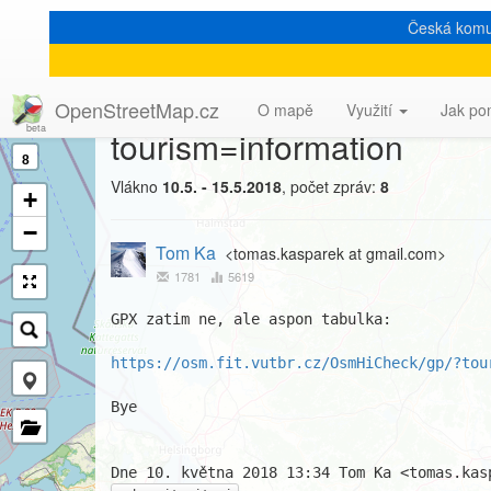
Česká komu
[Talk-cz] Chybějící znač
OpenStreetMap.cz
O mapě
Využití
Jak po
tourism=information
8
Vlákno
10.5. - 15.5.2018
, počet zpráv:
8
+
−
Tom Ka
<tomas.kasparek at gmail.com>
1781
5619
GPX zatim ne, ale aspon tabulka:

https://osm.fit.vutbr.cz/OsmHiCheck/gp/?tou
Bye
