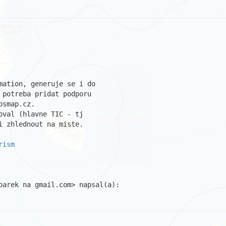
ation, generuje se i do

potreba pridat podporu

smap.cz.

val (hlavne TIC - tj

 zhlednout na miste.

rism