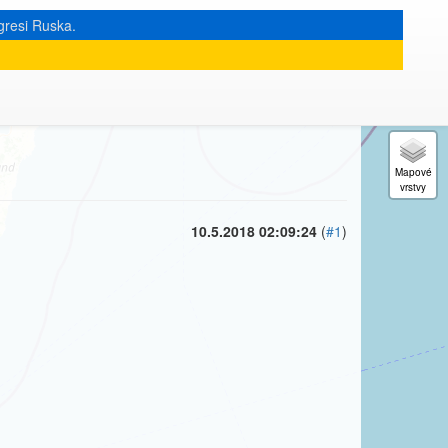
gresi Ruska.
« zpět na výpis měsíce
|
10.5.2018 02:09:24
(
#1
)