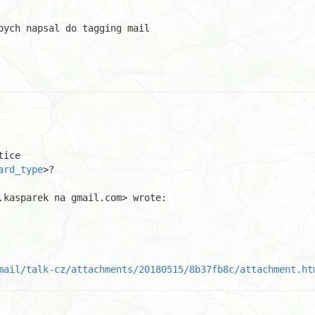
bych napsal do tagging mail

ice

ard_type
>?

.kasparek na gmail.com> wrote:

mail/talk-cz/attachments/20180515/8b37fb8c/attachment.ht