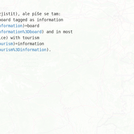
jistit), ale píše se tam:

oard tagged as information

nformation
)=board

nformation%3Dboard
) and in most 

ce) with tourism

ourism
)=information

ourism%3Dinformation
). 
