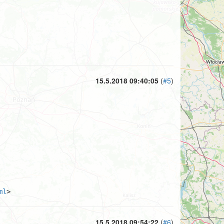
15.5.2018 09:40:05
(
#5
)
ml
>
15.5.2018 09:54:22
(
#6
)