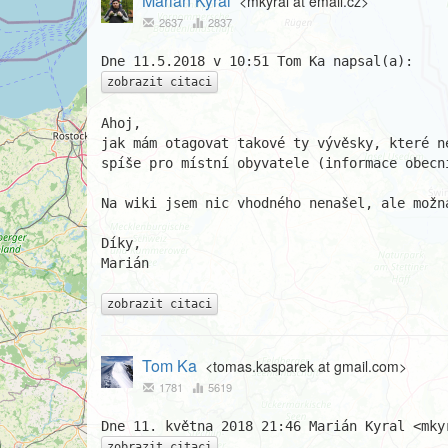
Marián Kyral
<mkyral at email.cz>
2637
2837
zobrazit citaci
Ahoj,

jak mám otagovat takové ty vývěsky, které n
spíše pro místní obyvatele (informace obecn
Na wiki jsem nic vhodného nenašel, ale možná
Díky,

Marián

zobrazit citaci
Tom Ka
<tomas.kasparek at gmail.com>
1781
5619
zobrazit citaci