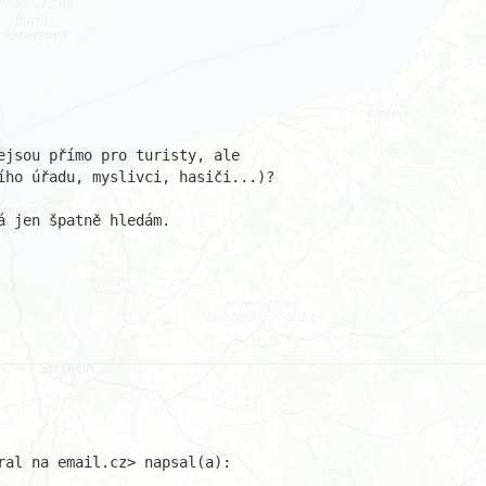
ejsou přímo pro turisty, ale

ího úřadu, myslivci, hasiči...)?

 jen špatně hledám.
