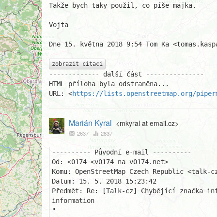
Takže bych taky použil, co píše majka.

Vojta

Dne 15. května 2018 9:54 Tom Ka <tomas.kasp
zobrazit citaci
------------- další část ---------------

HTML příloha byla odstraněna...

URL: <
https://lists.openstreetmap.org/piper
Marián Kyral
<mkyral at email.cz>
2637
2837
---------- Původní e-mail ----------

Od: <0174 <v0174 na v0174.net>

Komu: OpenStreetMap Czech Republic <talk-cz
Datum: 15. 5. 2018 15:23:42

Předmět: Re: [Talk-cz] Chybějící značka inf
information 

"
