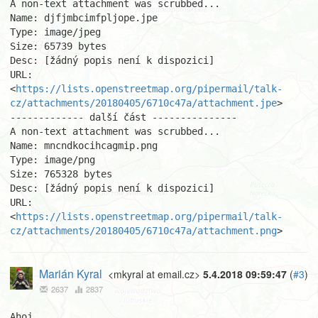
A non-text attachment was scrubbed...

Name: djfjmbcimfpljope.jpe

Type: image/jpeg

Size: 65739 bytes

Desc: [žádný popis není k dispozici]

URL: 
<
https://lists.openstreetmap.org/pipermail/talk-
cz/attachments/20180405/6710c47a/attachment.jpe
>

------------- další část ---------------

A non-text attachment was scrubbed...

Name: mncndkocihcagmip.png

Type: image/png

Size: 765328 bytes

Desc: [žádný popis není k dispozici]

URL: 
<
https://lists.openstreetmap.org/pipermail/talk-
cz/attachments/20180405/6710c47a/attachment.png
>
Marián Kyral
<mkyral at email.cz>
5.4.2018 09:59:47
(
#3
)
2637
2837
Ahoj,
