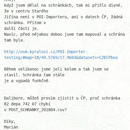
když jsem dělal na schránkách, tak mi přišlo divné, 
že v centru Starého

Jičína není v POI-Importeru, ani v datech ČP, žádná 
schránka. Přitom v

další části je.

Navíc, před nějakou dobou jsem tam mapoval a schrána 
tam byla.

http://osm.kyralovi.cz/POI-Importer-
testing/#map=18/49.5769/17.9603&datasets=CZECPbox
Během velikonoc jsme jeli kolem a tak jsem se 
stavil. Schránka tam stále

je a vypadá funkčně.

Dalibore, můžeš prosím zjistit u ČP, proč schránka 
82 depa 742 07 chybí

v POST_SCHRANKY_201804.csv?

Díky,

Marián
