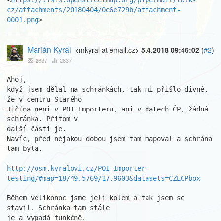
<
https://lists.openstreetmap.org/pipermail/talk-
cz/attachments/20180404/0e6e729b/attachment-
0001.png
>
Marián Kyral
<mkyral at email.cz>
5.4.2018 09:46:02
(
#2
)
2637
2837
Ahoj,

když jsem dělal na schránkách, tak mi přišlo divné, 
že v centru Starého

Jičína není v POI-Importeru, ani v datech ČP, žádná 
schránka. Přitom v

další části je.

Navíc, před nějakou dobou jsem tam mapoval a schrána 
tam byla.

http://osm.kyralovi.cz/POI-Importer-
testing/#map=18/49.5769/17.9603&datasets=CZECPbox
Během velikonoc jsme jeli kolem a tak jsem se 
stavil. Schránka tam stále

je a vypadá funkčně.
