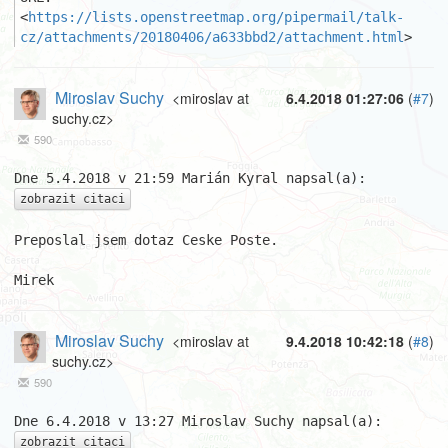
<
https://lists.openstreetmap.org/pipermail/talk-
cz/attachments/20180406/a633bbd2/attachment.html
>
Miroslav Suchy
<miroslav at
6.4.2018 01:27:06
(
#7
)
suchy.cz>
590
zobrazit citaci
Preposlal jsem dotaz Ceske Poste.

Mirek
Miroslav Suchy
<miroslav at
9.4.2018 10:42:18
(
#8
)
suchy.cz>
590
zobrazit citaci