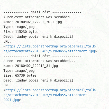
------------- další část ---------------

A non-text attachment was scrubbed...

Name: 20180402_122202_30-1.jpg

Type: image/jpeg

Size: 115230 bytes

Desc: [žádný popis není k dispozici]

URL: 
<
https://lists.openstreetmap.org/pipermail/talk-
cz/attachments/20180405/5396da55/attachment.jpg
>

------------- další část ---------------

A non-text attachment was scrubbed...

Name: 20180402_122212_31.jpg

Type: image/jpeg

Size: 65739 bytes

Desc: [žádný popis není k dispozici]

URL: 
<
https://lists.openstreetmap.org/pipermail/talk-
cz/attachments/20180405/5396da55/attachment-
0001.jpg
>