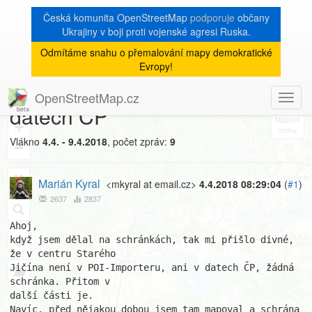
Česká komunita OpenStreetMap
podporuje
občany
Ukrajiny v boji proti vojenské agresi Ruska.
Odmítáme snahu o přemalování mapy demokratické
[Talk-cz]
« zpět na výpis měsíce
|
Evropy!
Existující schránka chybí v
OpenStreetMap.cz
Toggl
8
datech ČP
navig
+
Vlákno
4.4. - 9.4.2018
, počet zpráv:
9
−
Marián Kyral
<mkyral at email.cz>
4.4.2018 08:29:04
(
#1
)
2637
2837
Ahoj,

když jsem dělal na schránkách, tak mi přišlo divné, 
že v centru Starého

Jičína není v POI-Importeru, ani v datech ČP, žádná 
schránka. Přitom v

další části je.

Navíc, před nějakou dobou jsem tam mapoval a schrána 