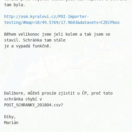
tam byla.

http://osm.kyralovi.cz/POI-Importer-
testing/#map=18/49.5769/17.9603&datasets=CZECPbox
Během velikonoc jsme jeli kolem a tak jsem se 
stavil. Schránka tam stále

je a vypadá funkčně.

Dalibore, můžeš prosím zjistit u ČP, proč tato 
schránka chybí v

POST_SCHRANKY_201804.csv?

Díky,

Marián
