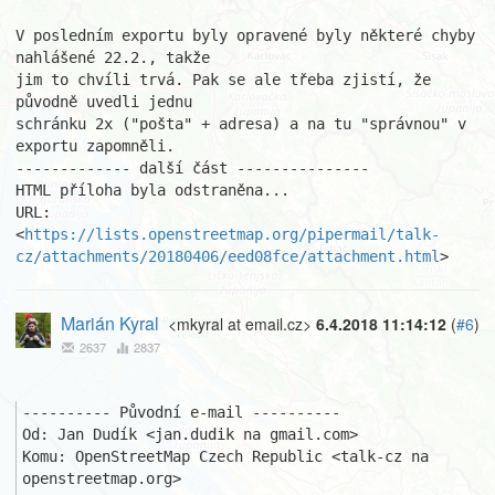
V posledním exportu byly opravené byly některé chyby 
nahlášené 22.2., takže

jim to chvíli trvá. Pak se ale třeba zjistí, že 
původně uvedli jednu

schránku 2x ("pošta" + adresa) a na tu "správnou" v 
exportu zapomněli.

------------- další část ---------------

HTML příloha byla odstraněna...

URL: 
<
https://lists.openstreetmap.org/pipermail/talk-
cz/attachments/20180406/eed08fce/attachment.html
>
Marián Kyral
<mkyral at email.cz>
6.4.2018 11:14:12
(
#6
)
2637
2837
---------- Původní e-mail ----------

Od: Jan Dudík <jan.dudik na gmail.com>

Komu: OpenStreetMap Czech Republic <talk-cz na 
openstreetmap.org>
