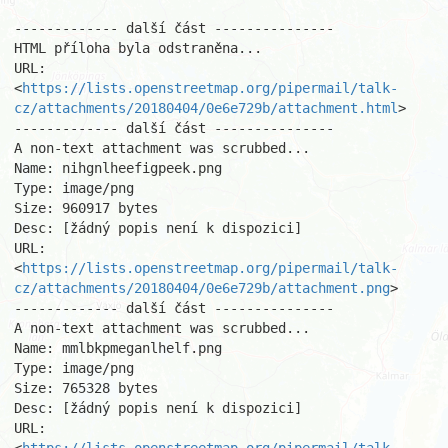
------------- další část ---------------

HTML příloha byla odstraněna...

URL: 
<
https://lists.openstreetmap.org/pipermail/talk-
cz/attachments/20180404/0e6e729b/attachment.html
>

------------- další část ---------------

A non-text attachment was scrubbed...

Name: nihgnlheefigpeek.png

Type: image/png

Size: 960917 bytes

Desc: [žádný popis není k dispozici]

URL: 
<
https://lists.openstreetmap.org/pipermail/talk-
cz/attachments/20180404/0e6e729b/attachment.png
>

------------- další část ---------------

A non-text attachment was scrubbed...

Name: mmlbkpmeganlhelf.png

Type: image/png

Size: 765328 bytes

Desc: [žádný popis není k dispozici]

URL: 