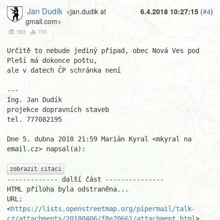
Jan Dudík
<jan.dudik at
6.4.2018 10:27:15
(
#4
)
gmail.com>
393
733
Určitě to nebude jediný případ, obec Nová Ves pod 
Pleší má dokonce poštu,

ale v datech ČP schránka není

---

Ing. Jan Dudík

projekce dopravních staveb

tel. 777082195

Dne 5. dubna 2018 21:59 Marián Kyral <mkyral na 
email.cz> napsal(a):

zobrazit citaci
------------- další část ---------------

HTML příloha byla odstraněna...

URL: 
<
https://lists.openstreetmap.org/pipermail/talk-
cz/attachments/20180406/f8e70661/attachment.html
>