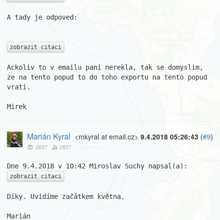
A tady je odpoved:

zobrazit citaci
Ackoliv to v emailu pani nerekla, tak se domyslim, 
ze na tento popud to do toho exportu na tento popud 
vrati.

Mirek
Marián Kyral
<mkyral at email.cz>
9.4.2018 05:26:43
(
#9
)
2637
2837
zobrazit citaci
Díky. Uvidíme začátkem května.

Marián