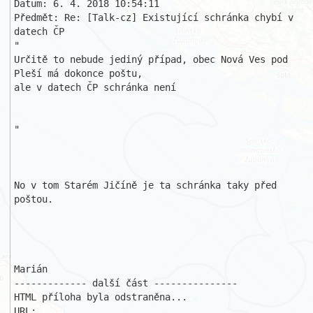
Datum: 6. 4. 2018 10:54:11

Předmět: Re: [Talk-cz] Existující schránka chybí v 
datech ČP 

"

Určitě to nebude jediný případ, obec Nová Ves pod 
Pleší má dokonce poštu, 

ale v datech ČP schránka není

"

No v tom Starém Jičíně je ta schránka taky před 
poštou.

Marián

------------- další část ---------------

HTML příloha byla odstraněna...

URL: 