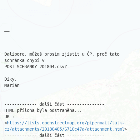
__

Dalibore, můžeš prosím zjistit u ČP, proč tato 
schránka chybí v

POST_SCHRANKY_201804.csv?

Díky,

Marián

------------- další část ---------------

HTML příloha byla odstraněna...

URL: 
<
https://lists.openstreetmap.org/pipermail/talk-
cz/attachments/20180405/6710c47a/attachment.html
>

------------- další část ---------------
