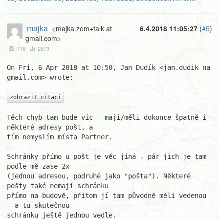
majka
<majka.zem+talk at
6.4.2018 11:05:27
(
#5
)
gmail.com>
718
2573
On Fri, 6 Apr 2018 at 10:50, Jan Dudík <jan.dudik na 
gmail.com> wrote:

zobrazit citaci
Těch chyb tam bude víc - mají/měli dokonce špatně i 
některé adresy pošt, a

tím nemyslím místa Partner.

Schránky přímo u pošt je věc jiná - pár jich je tam 
podle mě zase 2x

(jednou adresou, podruhé jako "pošta"). Některé 
pošty také nemají schránku

přímo na budově, přitom jí tam původně měli vedenou 
- a tu skutečnou

schránku ještě jednou vedle.
